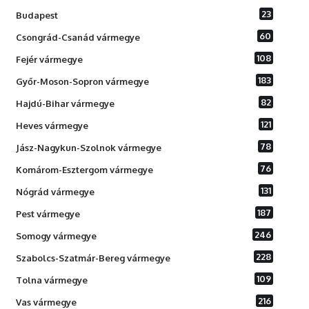
23
Budapest
60
Csongrád-Csanád vármegye
108
Fejér vármegye
183
Győr-Moson-Sopron vármegye
82
Hajdú-Bihar vármegye
121
Heves vármegye
78
Jász-Nagykun-Szolnok vármegye
76
Komárom-Esztergom vármegye
131
Nógrád vármegye
187
Pest vármegye
246
Somogy vármegye
228
Szabolcs-Szatmár-Bereg vármegye
109
Tolna vármegye
216
Vas vármegye