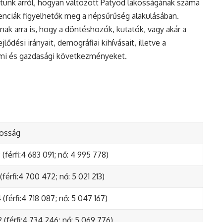
tunk arról, hogyan változott Patyod lakosságának száma
enciák figyelhetők meg a népsűrűség alakulásában.
nak arra is, hogy a döntéshozók, kutatók, vagy akár a
ődési irányait, demográfiai kihívásait, illetve a
lmi és gazdasági következményeket.
kosság
(férfi:4 683 091; nő: 4 995 778)
(férfi:4 700 472; nő: 5 021 213)
(férfi:4 718 087; nő: 5 047 167)
 (férfi:4 734 246; nő: 5 069 776)