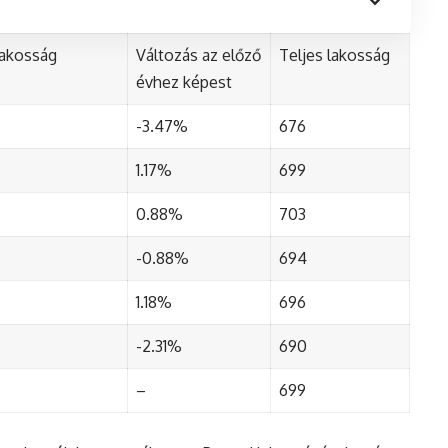
lakosság
Változás az előző
Teljes lakosság
évhez képest
-3.47%
676
1.17%
699
0.88%
703
-0.88%
694
1.18%
696
-2.31%
690
–
699