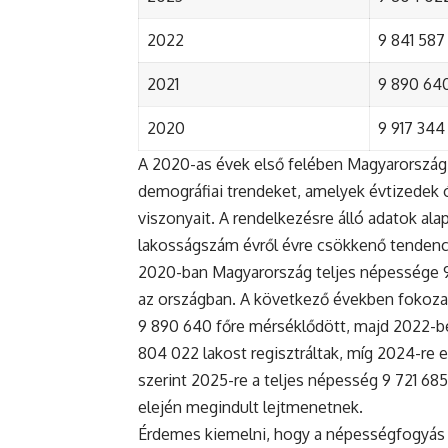
2022
9 841 587 
2021
9 890 640 
2020
9 917 344 
A 2020-as évek első felében Magyarország 
demográfiai trendeket, amelyek évtizedek ó
viszonyait. A rendelkezésre álló adatok al
lakosságszám évről évre csökkenő tendenc
2020-ban Magyarország teljes népessége 9 9
az országban. A következő években fokoza
9 890 640 főre mérséklődött, majd 2022-be
804 022 lakost regisztráltak, míg 2024-re e
szerint 2025-re a teljes népesség 9 721 68
elején megindult lejtmenetnek.
Érdemes kiemelni, hogy a népességfogyás