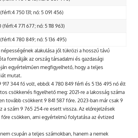
(férfi:4 750 131; nő: 5 091 456)
(férfi:4 771 677; nő: 5 118 963)
(férfi:4 780 849; nő: 5 136 495)
népességének alakulása jól tükrözi a hosszú távú
ta formálják az ország társadalmi és gazdasági
apján egyértelműen megfigyelhető, hogy a teljes
iát mutat.
17 344 fő volt, ebből 4 780 849 férfi és 5 136 495 nő élt
tos csökkenés figyelhető meg: 2021-re a lakosság száma
n tovább csökkent 9 841 587 főre. 2023-ban már csak 9
z a szám 9 765 254-re esett vissza. Az előrejelzések
5 főre csökken, ami egyértelmű folytatása az évtized
 nem csupán a teljes számokban, hanem a nemek