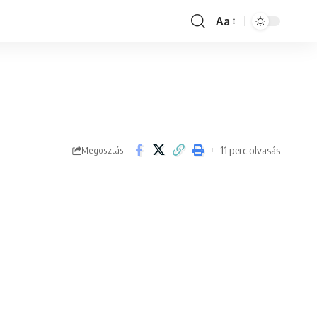
Aa
Font
Resizer
11 perc olvasás
Megosztás