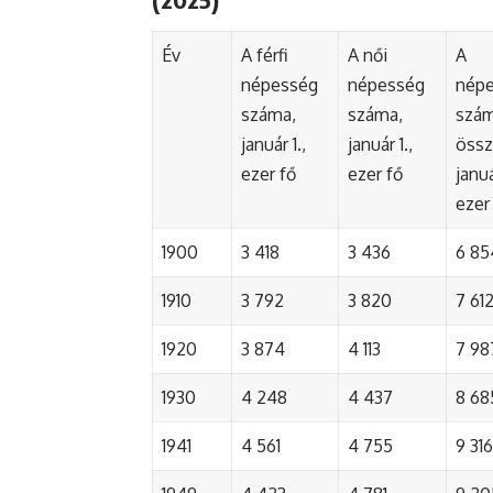
Év
A férfi
A női
A
népesség
népesség
nép
száma,
száma,
szá
január 1.,
január 1.,
össz
ezer fő
ezer fő
januá
ezer
1900
3 418
3 436
6 85
1910
3 792
3 820
7 61
1920
3 874
4 113
7 98
1930
4 248
4 437
8 68
1941
4 561
4 755
9 316