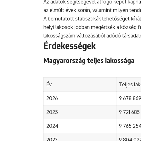
Az adatok segítségével átfogó képet kapha
az elmúlt évek során, valamint milyen tend
A bemutatott statisztikák lehetőséget kínál
helyi lakosok jobban megértsék a község fejl
lakosságszám változásából adódó társada
Érdekességek
Magyarország teljes lakossága
Év
Teljes la
2026
9 678 869 
2025
9 721 685 
2024
9 765 254 
2023
9 804 022