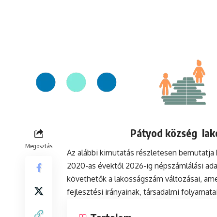
Pátyod község lako
Megosztás
Az alábbi kimutatás részletesen bemutatj
2020-as évektől 2026-ig népszámlálási ada
követhetők a lakosságszám változásai, ame
fejlesztési irányainak, társadalmi folyamat