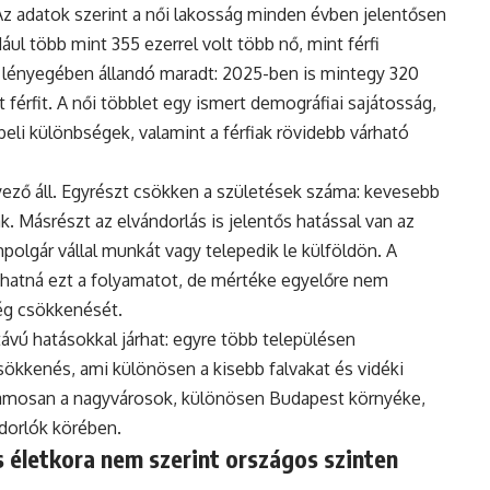
Az adatok szerint a női lakosság minden évben jelentősen
ul több mint 355 ezerrel volt több nő, mint férfi
 lényegében állandó maradt: 2025-ben is mintegy 320
 férfit. A női többlet egy ismert demográfiai sajátosság,
eli különbségek, valamint a férfiak rövidebb várható
ző áll. Egyrészt csökken a születések száma: kevesebb
. Másrészt az elvándorlás is jelentős hatással van az
polgár vállal munkát vagy telepedik le külföldön. A
hatná ezt a folyamatot, de mértéke egyelőre nem
ég csökkenését.
vú hatásokkal járhat: egyre több településen
ökkenés, ami különösen a kisebb falvakat és vidéki
uzamosan a nagyvárosok, különösen Budapest környéke,
ndorlók körében.
 életkora nem szerint országos szinten