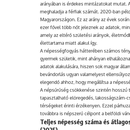
arányában is érdekes mintázatokat mutat. 
meghaladja a férfiak számát. 2020-ban példá
Magyarországon. Ez az arány az évek során
ezer fővel több nőt jeleznek az adatok, mint
amely az eltérő születési arányok, életmódb
élettartama miatt alakul így.
A népességfogyás hátterében számos ténye
gyermek születik, mint ahányan elhaláloznak
adatok alakulására, hiszen sok magyar állam
bevándorlás ugyan valamelyest ellensúlyoz
elegendő ahhoz, hogy megállítsa a népess
A népsűrűség csökkenése szintén hosszú tá
tapasztalható elöregedés, lakosságszám-cs
térségeket érinti érzékenyen. Ezzel párh
továbbra is népszerű célpont a belföldi vá
Teljes népesség száma és átlagos
(2025)