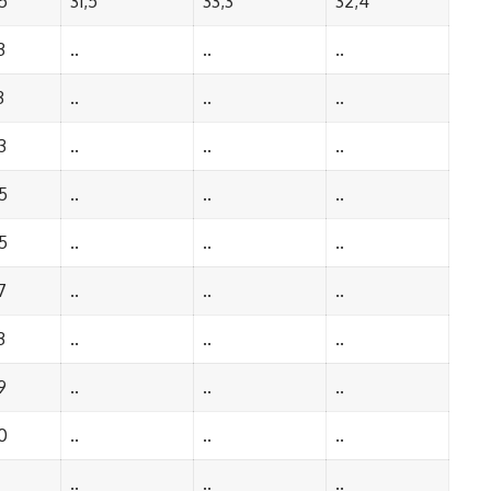
5
31,5
33,3
32,4
3
..
..
..
3
..
..
..
3
..
..
..
5
..
..
..
5
..
..
..
7
..
..
..
3
..
..
..
9
..
..
..
0
..
..
..
..
..
..