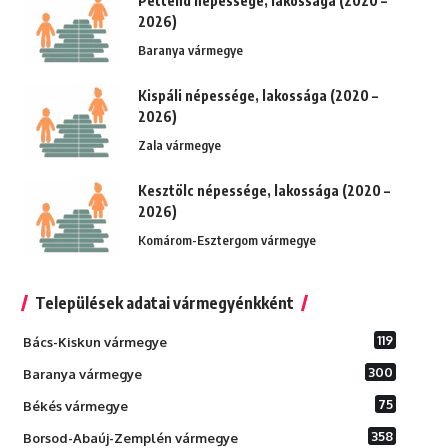
Pettend népessége, lakossága (2020 –
2026)
Baranya vármegye
Kispáli népessége, lakossága (2020 –
2026)
Zala vármegye
Kesztölc népessége, lakossága (2020 –
2026)
Komárom-Esztergom vármegye
Települések adatai vármegyénkként
119
Bács-Kiskun vármegye
300
Baranya vármegye
75
Békés vármegye
358
Borsod-Abaúj-Zemplén vármegye