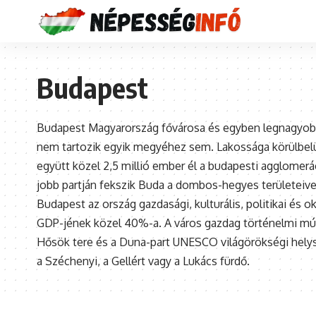
Budapest
Budapest Magyarország fővárosa és egyben legnagyobb v
nem tartozik egyik megyéhez sem. Lakossága körülbelül 
együtt közel 2,5 millió ember él a budapesti agglomerác
jobb partján fekszik Buda a dombos-hegyes területeivel,
Budapest az ország gazdasági, kulturális, politikai és o
GDP-jének közel 40%-a. A város gazdag történelmi múltt
Hősök tere és a Duna-part UNESCO világörökségi helyszí
a Széchenyi, a Gellért vagy a Lukács fürdő.