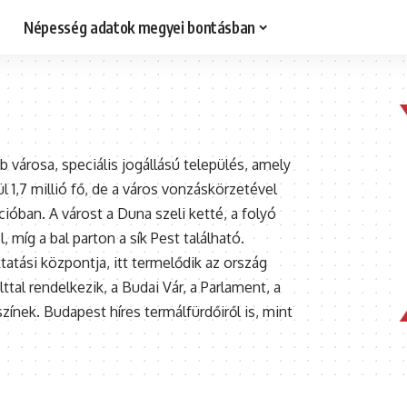
Népesség adatok megyei bontásban
árosa, speciális jogállású település, amely
1,7 millió fő, de a város vonzáskörzetével
ióban. A várost a Duna szeli ketté, a folyó
 míg a bal parton a sík Pest található.
ktatási központja, itt termelődik az ország
al rendelkezik, a Budai Vár, a Parlament, a
nek. Budapest híres termálfürdőiről is, mint