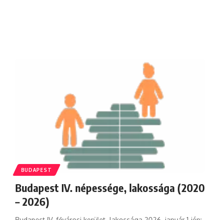
BUDAPEST
Budapest IV. népessége, lakossága (2020
– 2026)
Budapest IV. fővárosi kerület lakossága 2026. január 1-jén: