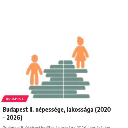
BUDAPEST
Budapest II. népessége, lakossága (2020
– 2026)
Budapest II. fővárosi kerület lakossága 2026. január 1-jén: