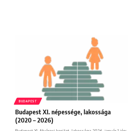
BUDAPEST
Budapest XI. népessége, lakossága
(2020 – 2026)
Budapest XI. fővárosi kerület lakossága 2026. január 1-jén: