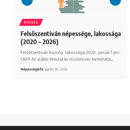
KÖZSÉG
Felsőszentiván népessége, lakossága
(2020 – 2026)
Felsőszentiván község lakossága 2026. január 1-jén:
1,869 Az alábbi kimutatás részletesen bemutatja…
Népességinfó
április 16, 2025