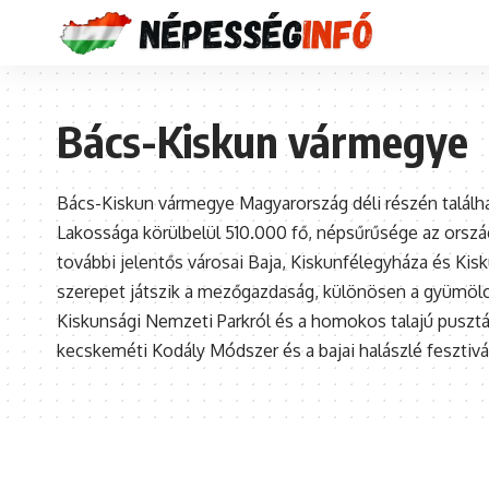
Bács-Kiskun vármegye
Bács-Kiskun vármegye Magyarország déli részén találh
Lakossága körülbelül 510.000 fő, népsűrűsége az orszá
további jelentős városai Baja, Kiskunfélegyháza és K
szerepet játszik a mezőgazdaság, különösen a gyümölc
Kiskunsági Nemzeti Parkról és a homokos talajú puszták
kecskeméti Kodály Módszer és a bajai halászlé fesztivá