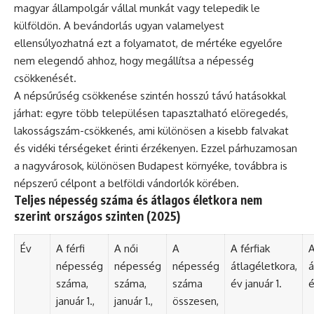
magyar állampolgár vállal munkát vagy telepedik le
külföldön. A bevándorlás ugyan valamelyest
ellensúlyozhatná ezt a folyamatot, de mértéke egyelőre
nem elegendő ahhoz, hogy megállítsa a népesség
csökkenését.
A népsűrűség csökkenése szintén hosszú távú hatásokkal
járhat: egyre több településen tapasztalható elöregedés,
lakosságszám-csökkenés, ami különösen a kisebb falvakat
és vidéki térségeket érinti érzékenyen. Ezzel párhuzamosan
a nagyvárosok, különösen Budapest környéke, továbbra is
népszerű célpont a belföldi vándorlók körében.
Teljes népesség száma és átlagos életkora nem
szerint országos szinten (2025)
Év
A férfi
A női
A
A férfiak
A
népesség
népesség
népesség
átlagéletkora,
á
száma,
száma,
száma
év január 1.
é
január 1.,
január 1.,
összesen,