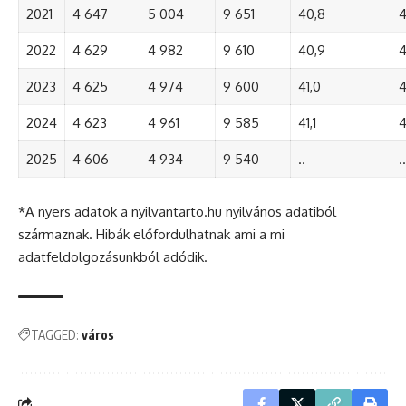
2021
4 647
5 004
9 651
40,8
4
2022
4 629
4 982
9 610
40,9
4
2023
4 625
4 974
9 600
41,0
4
2024
4 623
4 961
9 585
41,1
4
2025
4 606
4 934
9 540
..
..
*A nyers adatok a nyilvantarto.hu nyilvános adatiból
származnak. Hibák előfordulhatnak ami a mi
adatfeldolgozásunkból adódik.
TAGGED:
város