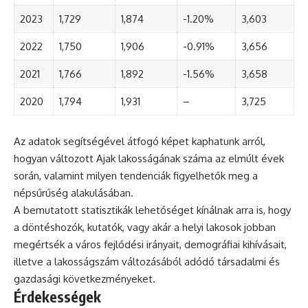
2023
1,729
1,874
-1.20%
3,603
2022
1,750
1,906
-0.91%
3,656
2021
1,766
1,892
-1.56%
3,658
2020
1,794
1,931
–
3,725
Az adatok segítségével átfogó képet kaphatunk arról,
hogyan változott Ajak lakosságának száma az elmúlt évek
során, valamint milyen tendenciák figyelhetők meg a
népsűrűség alakulásában.
A bemutatott statisztikák lehetőséget kínálnak arra is, hogy
a döntéshozók, kutatók, vagy akár a helyi lakosok jobban
megértsék a város fejlődési irányait, demográfiai kihívásait,
illetve a lakosságszám változásából adódó társadalmi és
gazdasági következményeket.
Érdekességek