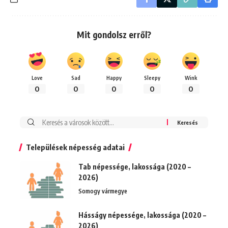
Mit gondolsz erről?
Love
Sad
Happy
Sleepy
Wink
0
0
0
0
0
Keresés:
Települések népesség adatai
Tab népessége, lakossága (2020 –
2026)
Somogy vármegye
Hásságy népessége, lakossága (2020 –
2026)