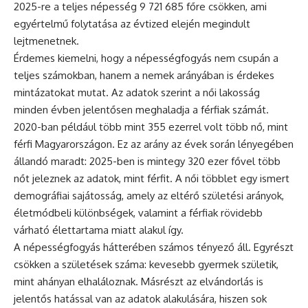
2025-re a teljes népesség 9 721 685 főre csökken, ami
egyértelmű folytatása az évtized elején megindult
lejtmenetnek.
Érdemes kiemelni, hogy a népességfogyás nem csupán a
teljes számokban, hanem a nemek arányában is érdekes
mintázatokat mutat. Az adatok szerint a női lakosság
minden évben jelentősen meghaladja a férfiak számát.
2020-ban például több mint 355 ezerrel volt több nő, mint
férfi Magyarországon. Ez az arány az évek során lényegében
állandó maradt: 2025-ben is mintegy 320 ezer fővel több
nőt jeleznek az adatok, mint férfit. A női többlet egy ismert
demográfiai sajátosság, amely az eltérő születési arányok,
életmódbeli különbségek, valamint a férfiak rövidebb
várható élettartama miatt alakul így.
A népességfogyás hátterében számos tényező áll. Egyrészt
csökken a születések száma: kevesebb gyermek születik,
mint ahányan elhaláloznak. Másrészt az elvándorlás is
jelentős hatással van az adatok alakulására, hiszen sok