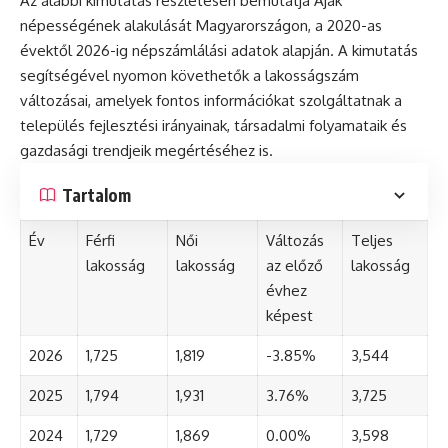
Az alábbi kimutatás részletesen bemutatja Ajak
népességének alakulását Magyarországon, a 2020-as
évektől 2026-ig népszámlálási adatok alapján. A kimutatás
segítségével nyomon követhetők a lakosságszám
változásai, amelyek fontos információkat szolgáltatnak a
település fejlesztési irányainak, társadalmi folyamataik és
gazdasági trendjeik megértéséhez is.
Tartalom
Év
Férfi
Női
Változás
Teljes
lakosság
lakosság
az előző
lakosság
évhez
képest
2026
1,725
1,819
-3.85%
3,544
2025
1,794
1,931
3.76%
3,725
2024
1,729
1,869
0.00%
3,598