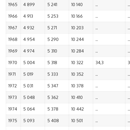
1965
4 899
5 241
10 140
..
..
1966
4 913
5 253
10 166
..
..
1967
4 932
5 271
10 203
..
..
1968
4 954
5 290
10 244
..
..
1969
4 974
5 310
10 284
..
..
1970
5 004
5 318
10 322
34,3
3
1971
5 019
5 333
10 352
..
..
1972
5 031
5 347
10 378
..
..
1973
5 048
5 362
10 410
..
..
1974
5 064
5 378
10 442
..
..
1975
5 093
5 408
10 501
..
..