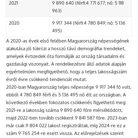
2021
9 890 640 (férfi:4 771 677; nő: 5 118
963)
2020
9 917 344 (férfi:4 780 849; nő: 5 136
495)
A 2020-as évek első felében Magyarország népességének
alakulása jól tükrözi a hosszú távú demográfiai trendeket,
amelyek évtizedek óta formálják az ország társadalmi és
gazdasági viszonyait. A rendelkezésre álló adatok alapján
egyértelműen megfigyelhető, hogy a teljes lakosságszám
évről évre csökkenő tendenciát mutat.
2020-ban Magyarország teljes népessége 9 917 344 fő volt,
ebből 4 780 849 férfi és 5 136 495 nő élt az országban. A
következő években fokozatos csökkenés figyelhető meg:
2021-re a lakosság száma 9 890 640 főre mérséklődött,
majd 2022-ben tovább csökkent 9 841 587 főre. 2023-ban
már csak 9 804 022 lakost regisztráltak, míg 2024-re ez a
szám 9 765 254-re esett vissza. Az előrejelzések szerint