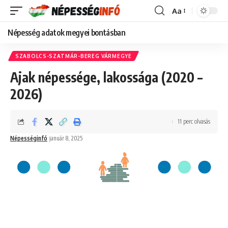
Aa
Font
Resizer
Népesség adatok megyei bontásban
SZABOLCS-SZATMÁR-BEREG VÁRMEGYE
Ajak népessége, lakossága (2020 –
2026)
11 perc olvasás
Népességinfó
január 8, 2025