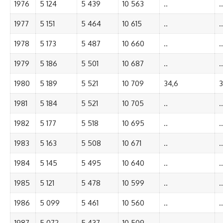
1976
5 124
5 439
10 563
..
..
1977
5 151
5 464
10 615
..
..
1978
5 173
5 487
10 660
..
..
1979
5 186
5 501
10 687
..
..
1980
5 189
5 521
10 709
34,6
3
1981
5 184
5 521
10 705
..
..
1982
5 177
5 518
10 695
..
..
1983
5 163
5 508
10 671
..
..
1984
5 145
5 495
10 640
..
..
1985
5 121
5 478
10 599
..
..
1986
5 099
5 461
10 560
..
..
1987
5 072
5 437
10 509
..
..