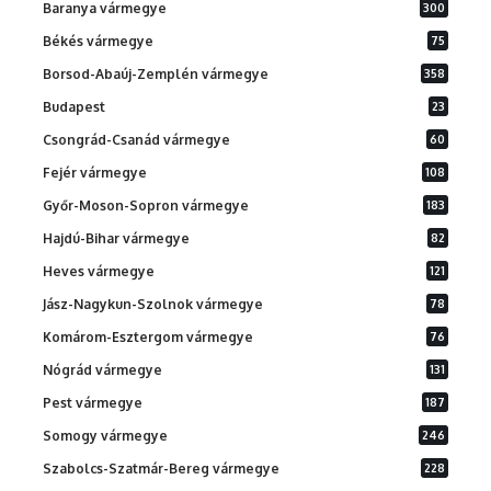
Baranya vármegye
300
Békés vármegye
75
Borsod-Abaúj-Zemplén vármegye
358
Budapest
23
Csongrád-Csanád vármegye
60
Fejér vármegye
108
Győr-Moson-Sopron vármegye
183
Hajdú-Bihar vármegye
82
Heves vármegye
121
Jász-Nagykun-Szolnok vármegye
78
Komárom-Esztergom vármegye
76
Nógrád vármegye
131
Pest vármegye
187
Somogy vármegye
246
Szabolcs-Szatmár-Bereg vármegye
228