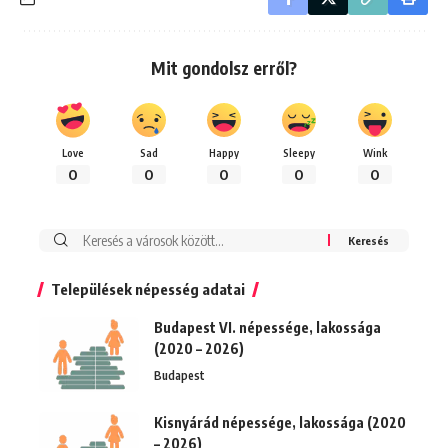
Mit gondolsz erről?
Love
Sad
Happy
Sleepy
Wink
0
0
0
0
0
Keresés:
Települések népesség adatai
Budapest VI. népessége, lakossága
(2020 – 2026)
Budapest
Kisnyárád népessége, lakossága (2020
– 2026)