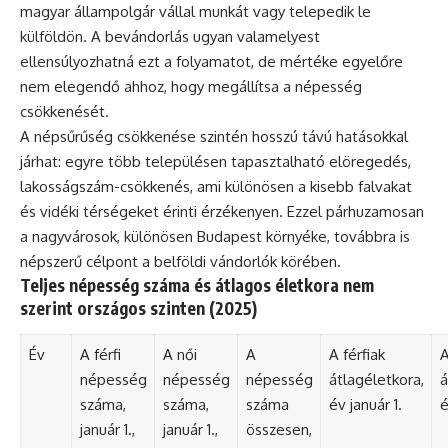
magyar állampolgár vállal munkát vagy telepedik le
külföldön. A bevándorlás ugyan valamelyest
ellensúlyozhatná ezt a folyamatot, de mértéke egyelőre
nem elegendő ahhoz, hogy megállítsa a népesség
csökkenését.
A népsűrűség csökkenése szintén hosszú távú hatásokkal
járhat: egyre több településen tapasztalható elöregedés,
lakosságszám-csökkenés, ami különösen a kisebb falvakat
és vidéki térségeket érinti érzékenyen. Ezzel párhuzamosan
a nagyvárosok, különösen Budapest környéke, továbbra is
népszerű célpont a belföldi vándorlók körében.
Teljes népesség száma és átlagos életkora nem
szerint országos szinten (2025)
Év
A férfi
A női
A
A férfiak
A
népesség
népesség
népesség
átlagéletkora,
á
száma,
száma,
száma
év január 1.
é
január 1.,
január 1.,
összesen,