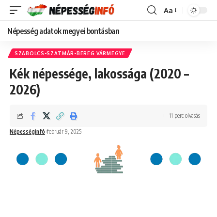
Aa
Font
Resizer
Népesség adatok megyei bontásban
SZABOLCS-SZATMÁR-BEREG VÁRMEGYE
Kék népessége, lakossága (2020 –
2026)
11 perc olvasás
Népességinfó
február 9, 2025