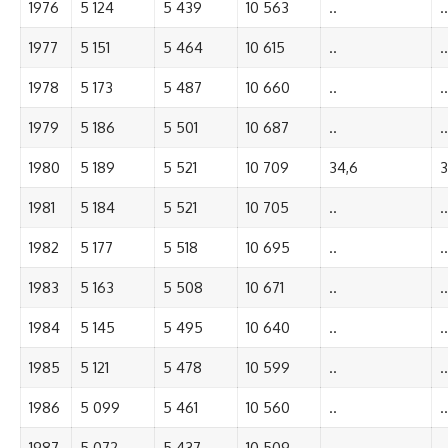
1976
5 124
5 439
10 563
..
..
1977
5 151
5 464
10 615
..
..
1978
5 173
5 487
10 660
..
..
1979
5 186
5 501
10 687
..
..
1980
5 189
5 521
10 709
34,6
3
1981
5 184
5 521
10 705
..
..
1982
5 177
5 518
10 695
..
..
1983
5 163
5 508
10 671
..
..
1984
5 145
5 495
10 640
..
..
1985
5 121
5 478
10 599
..
..
1986
5 099
5 461
10 560
..
..
1987
5 072
5 437
10 509
..
..