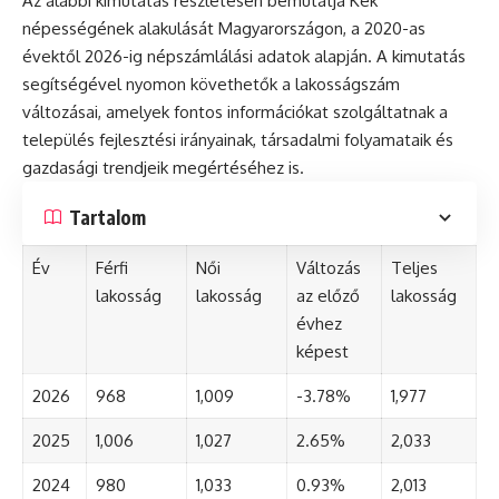
Az alábbi kimutatás részletesen bemutatja Kék
népességének alakulását Magyarországon, a 2020-as
évektől 2026-ig népszámlálási adatok alapján. A kimutatás
segítségével nyomon követhetők a lakosságszám
változásai, amelyek fontos információkat szolgáltatnak a
település fejlesztési irányainak, társadalmi folyamataik és
gazdasági trendjeik megértéséhez is.
Tartalom
Év
Férfi
Női
Változás
Teljes
lakosság
lakosság
az előző
lakosság
évhez
képest
2026
968
1,009
-3.78%
1,977
2025
1,006
1,027
2.65%
2,033
2024
980
1,033
0.93%
2,013