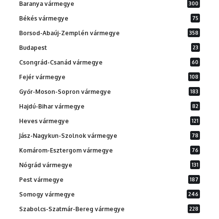
Baranya vármegye
300
Békés vármegye
75
Borsod-Abaúj-Zemplén vármegye
358
Budapest
23
Csongrád-Csanád vármegye
60
Fejér vármegye
108
Győr-Moson-Sopron vármegye
183
Hajdú-Bihar vármegye
82
Heves vármegye
121
Jász-Nagykun-Szolnok vármegye
78
Komárom-Esztergom vármegye
76
Nógrád vármegye
131
Pest vármegye
187
Somogy vármegye
246
Szabolcs-Szatmár-Bereg vármegye
228