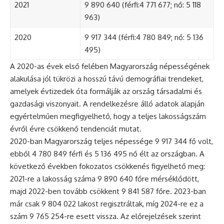
2021
9 890 640 (férfi:4 771 677; nő: 5 118
963)
2020
9 917 344 (férfi:4 780 849; nő: 5 136
495)
A 2020-as évek első felében Magyarország népességének
alakulása jól tükrözi a hosszú távú demográfiai trendeket,
amelyek évtizedek óta formálják az ország társadalmi és
gazdasági viszonyait. A rendelkezésre álló adatok alapján
egyértelműen megfigyelhető, hogy a teljes lakosságszám
évről évre csökkenő tendenciát mutat.
2020-ban Magyarország teljes népessége 9 917 344 fő volt,
ebből 4 780 849 férfi és 5 136 495 nő élt az országban. A
következő években fokozatos csökkenés figyelhető meg:
2021-re a lakosság száma 9 890 640 főre mérséklődött,
majd 2022-ben tovább csökkent 9 841 587 főre. 2023-ban
már csak 9 804 022 lakost regisztráltak, míg 2024-re ez a
szám 9 765 254-re esett vissza. Az előrejelzések szerint