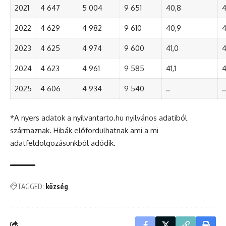
2021
4 647
5 004
9 651
40,8
4
2022
4 629
4 982
9 610
40,9
4
2023
4 625
4 974
9 600
41,0
4
2024
4 623
4 961
9 585
41,1
4
2025
4 606
4 934
9 540
..
..
*A nyers adatok a nyilvantarto.hu nyilvános adatiból
származnak. Hibák előfordulhatnak ami a mi
adatfeldolgozásunkból adódik.
TAGGED:
község