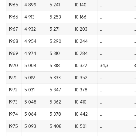
1965
4 899
5 241
10 140
..
..
1966
4 913
5 253
10 166
..
..
1967
4 932
5 271
10 203
..
..
1968
4 954
5 290
10 244
..
..
1969
4 974
5 310
10 284
..
..
1970
5 004
5 318
10 322
34,3
3
1971
5 019
5 333
10 352
..
..
1972
5 031
5 347
10 378
..
..
1973
5 048
5 362
10 410
..
..
1974
5 064
5 378
10 442
..
..
1975
5 093
5 408
10 501
..
..