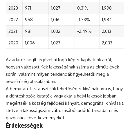
2023
971
1,027
0.31%
1,998
2022
968
1,016
-1.33%
1,984
2021
981
1,032
-2.49%
2,013
2020
1,006
1,027
–
2,033
Az adatok segítségével átfogó képet kaphatunk arról,
hogyan változott Kek lakosságának száma az elmúlt évek
során, valamint milyen tendenciák figyelhetők meg a
népsűrűség alakulásában.
A bemutatott statisztikák lehetőséget kínálnak arra is, hogy
a döntéshozók, kutatók, vagy akár a helyi lakosok jobban
megértsék a község fejlődési irányait, demográfiai kihívásait,
illetve a lakosságszám változásából adódó társadalmi és
gazdasági következményeket.
Érdekességek