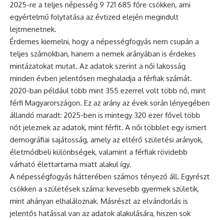
2025-re a teljes népesség 9 721 685 főre csökken, ami
egyértelmű folytatása az évtized elején megindult
lejtmenetnek.
Érdemes kiemelni, hogy a népességfogyás nem csupán a
teljes számokban, hanem a nemek arányában is érdekes
mintázatokat mutat. Az adatok szerint a női lakosság
minden évben jelentősen meghaladja a férfiak számát.
2020-ban például több mint 355 ezerrel volt több nő, mint
férfi Magyarországon. Ez az arány az évek során lényegében
állandó maradt: 2025-ben is mintegy 320 ezer fővel több
nőt jeleznek az adatok, mint férfit. A női többlet egy ismert
demográfiai sajátosság, amely az eltérő születési arányok,
életmódbeli különbségek, valamint a férfiak rövidebb
várható élettartama miatt alakul így.
A népességfogyás hátterében számos tényező áll. Egyrészt
csökken a születések száma: kevesebb gyermek születik,
mint ahányan elhaláloznak. Másrészt az elvándorlás is
jelentős hatással van az adatok alakulására, hiszen sok