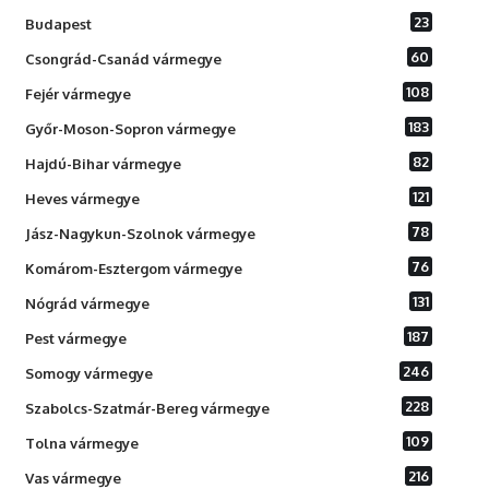
23
Budapest
60
Csongrád-Csanád vármegye
108
Fejér vármegye
183
Győr-Moson-Sopron vármegye
82
Hajdú-Bihar vármegye
121
Heves vármegye
78
Jász-Nagykun-Szolnok vármegye
76
Komárom-Esztergom vármegye
131
Nógrád vármegye
187
Pest vármegye
246
Somogy vármegye
228
Szabolcs-Szatmár-Bereg vármegye
109
Tolna vármegye
216
Vas vármegye