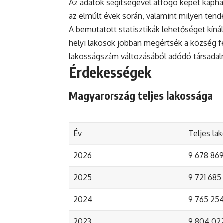
Az adatok segítségével átfogó képet kapha
az elmúlt évek során, valamint milyen tend
A bemutatott statisztikák lehetőséget kínál
helyi lakosok jobban megértsék a község fejl
lakosságszám változásából adódó társada
Érdekességek
Magyarország teljes lakossága
Év
Teljes la
2026
9 678 869 
2025
9 721 685 
2024
9 765 254 
2023
9 804 022