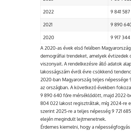
2022
9 841 587 
2021
9 890 640 
2020
9 917 344 
A 2020-as évek első felében Magyarország 
demográfiai trendeket, amelyek évtizedek ó
viszonyait. A rendelkezésre álló adatok al
lakosságszám évről évre csökkenő tendenc
2020-ban Magyarország teljes népessége 9 9
az országban. A következő években fokoza
9 890 640 főre mérséklődött, majd 2022-be
804 022 lakost regisztráltak, míg 2024-re e
szerint 2025-re a teljes népesség 9 721 68
elején megindult lejtmenetnek.
Érdemes kiemelni, hogy a népességfogyás