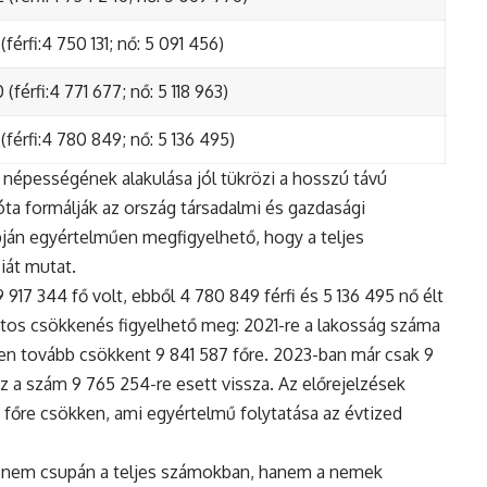
(férfi:4 750 131; nő: 5 091 456)
(férfi:4 771 677; nő: 5 118 963)
(férfi:4 780 849; nő: 5 136 495)
népességének alakulása jól tükrözi a hosszú távú
ta formálják az ország társadalmi és gazdasági
apján egyértelműen megfigyelhető, hogy a teljes
iát mutat.
17 344 fő volt, ebből 4 780 849 férfi és 5 136 495 nő élt
tos csökkenés figyelhető meg: 2021-re a lakosság száma
n tovább csökkent 9 841 587 főre. 2023-ban már csak 9
z a szám 9 765 254-re esett vissza. Az előrejelzések
5 főre csökken, ami egyértelmű folytatása az évtized
 nem csupán a teljes számokban, hanem a nemek