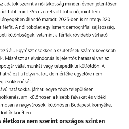
Az adatok szerint a női lakosság minden évben jelentősen
ul több mint 355 ezerrel volt több nő, mint férfi
 lényegében állandó maradt: 2025-ben is mintegy 320
 férfit. A női többlet egy ismert demográfiai sajátosság,
eli különbségek, valamint a férfiak rövidebb várható
ző áll. Egyrészt csökken a születések száma: kevesebb
. Másrészt az elvándorlás is jelentős hatással van az
polgár vállal munkát vagy telepedik le külföldön. A
hatná ezt a folyamatot, de mértéke egyelőre nem
ég csökkenését.
vú hatásokkal járhat: egyre több településen
ökkenés, ami különösen a kisebb falvakat és vidéki
uzamosan a nagyvárosok, különösen Budapest környéke,
ndorlók körében.
 életkora nem szerint országos szinten