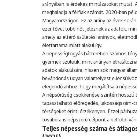
arányában is érdekes mintázatokat mutat. 
meghaladja a férfiak számát. 2020-ban példá
Magyarországon. Ez az arány az évek során
ezer fővel több nőt jeleznek az adatok, mint
amely az eltérő születési arányok, életmódb
élettartama miatt alakul így.
A népességfogyás hátterében számos ténye
gyermek születik, mint ahányan elhaláloznak
adatok alakulására, hiszen sok magyar állam
bevándorlás ugyan valamelyest ellensúlyoz
elegendő ahhoz, hogy megállítsa a népess
A népsűrűség csökkenése szintén hosszú tá
tapasztalható elöregedés, lakosságszám-cs
térségeket érinti érzékenyen. Ezzel párh
továbbra is népszerű célpont a belföldi vá
Teljes népesség száma és átlagos
(2025)