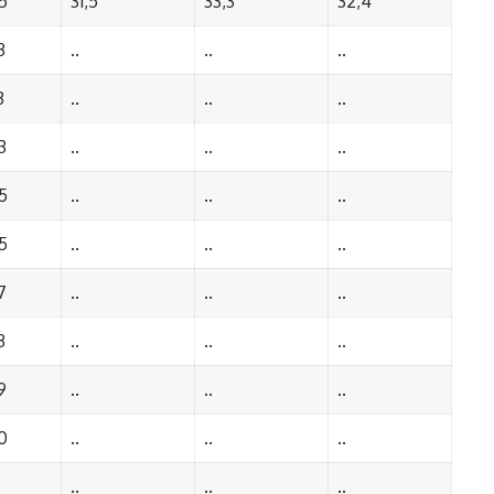
5
31,5
33,3
32,4
3
..
..
..
3
..
..
..
3
..
..
..
5
..
..
..
5
..
..
..
7
..
..
..
3
..
..
..
9
..
..
..
0
..
..
..
..
..
..