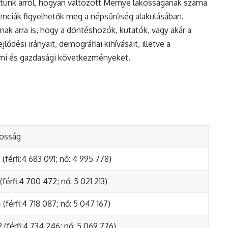
tunk arról, hogyan változott Mernye lakosságának száma
enciák figyelhetők meg a népsűrűség alakulásában.
nak arra is, hogy a döntéshozók, kutatók, vagy akár a
ődési irányait, demográfiai kihívásait, illetve a
lmi és gazdasági következményeket.
kosság
(férfi:4 683 091; nő: 4 995 778)
(férfi:4 700 472; nő: 5 021 213)
(férfi:4 718 087; nő: 5 047 167)
 (férfi:4 734 246; nő: 5 069 776)