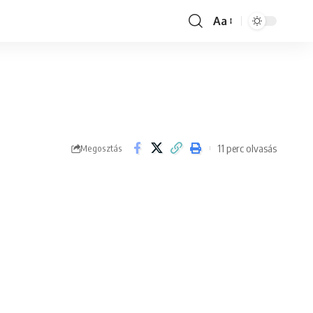
Aa
Font
Resizer
11 perc olvasás
Megosztás