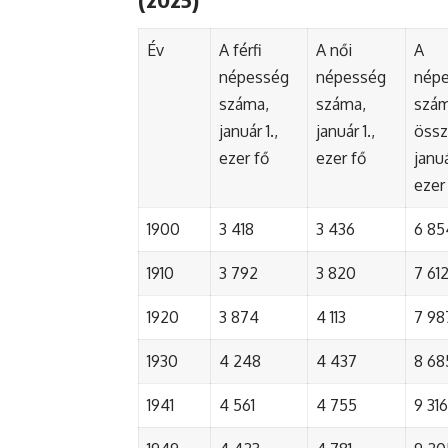
Év
A férfi
A női
A
népesség
népesség
nép
száma,
száma,
szá
január 1.,
január 1.,
össz
ezer fő
ezer fő
januá
ezer
1900
3 418
3 436
6 85
1910
3 792
3 820
7 61
1920
3 874
4 113
7 98
1930
4 248
4 437
8 68
1941
4 561
4 755
9 316