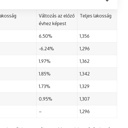
lakosság
Változás az előző
Teljes lakosság
évhez képest
6.50%
1,356
-6.24%
1,296
1.97%
1,362
1.85%
1,342
1.73%
1,329
0.95%
1,307
–
1,296