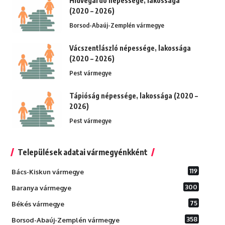
Hidvégardó népessége, lakossága
(2020 – 2026)
Borsod-Abaúj-Zemplén vármegye
Vácszentlászló népessége, lakossága
(2020 – 2026)
Pest vármegye
Tápióság népessége, lakossága (2020 –
2026)
Pest vármegye
Települések adatai vármegyénkként
119
Bács-Kiskun vármegye
300
Baranya vármegye
75
Békés vármegye
358
Borsod-Abaúj-Zemplén vármegye