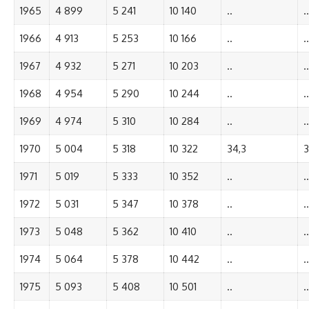
1965
4 899
5 241
10 140
..
..
1966
4 913
5 253
10 166
..
..
1967
4 932
5 271
10 203
..
..
1968
4 954
5 290
10 244
..
..
1969
4 974
5 310
10 284
..
..
1970
5 004
5 318
10 322
34,3
3
1971
5 019
5 333
10 352
..
..
1972
5 031
5 347
10 378
..
..
1973
5 048
5 362
10 410
..
..
1974
5 064
5 378
10 442
..
..
1975
5 093
5 408
10 501
..
..