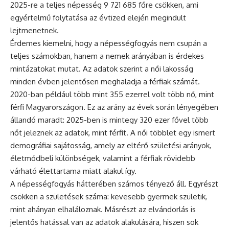
2025-re a teljes népesség 9 721 685 főre csökken, ami
egyértelmű folytatása az évtized elején megindult
lejtmenetnek.
Érdemes kiemelni, hogy a népességfogyás nem csupán a
teljes számokban, hanem a nemek arányában is érdekes
mintázatokat mutat. Az adatok szerint a női lakosság
minden évben jelentősen meghaladja a férfiak számát.
2020-ban például több mint 355 ezerrel volt több nő, mint
férfi Magyarországon. Ez az arány az évek során lényegében
állandó maradt: 2025-ben is mintegy 320 ezer fővel több
nőt jeleznek az adatok, mint férfit. A női többlet egy ismert
demográfiai sajátosság, amely az eltérő születési arányok,
életmódbeli különbségek, valamint a férfiak rövidebb
várható élettartama miatt alakul így.
A népességfogyás hátterében számos tényező áll. Egyrészt
csökken a születések száma: kevesebb gyermek születik,
mint ahányan elhaláloznak. Másrészt az elvándorlás is
jelentős hatással van az adatok alakulására, hiszen sok