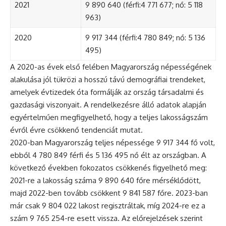
2021
9 890 640 (férfi:4 771 677; nő: 5 118
963)
2020
9 917 344 (férfi:4 780 849; nő: 5 136
495)
A 2020-as évek első felében Magyarország népességének
alakulása jól tükrözi a hosszú távú demográfiai trendeket,
amelyek évtizedek óta formálják az ország társadalmi és
gazdasági viszonyait. A rendelkezésre álló adatok alapján
egyértelműen megfigyelhető, hogy a teljes lakosságszám
évről évre csökkenő tendenciát mutat.
2020-ban Magyarország teljes népessége 9 917 344 fő volt,
ebből 4 780 849 férfi és 5 136 495 nő élt az országban. A
következő években fokozatos csökkenés figyelhető meg:
2021-re a lakosság száma 9 890 640 főre mérséklődött,
majd 2022-ben tovább csökkent 9 841 587 főre. 2023-ban
már csak 9 804 022 lakost regisztráltak, míg 2024-re ez a
szám 9 765 254-re esett vissza. Az előrejelzések szerint