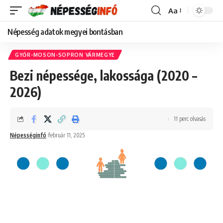
Aa
Font
Resizer
Népesség adatok megyei bontásban
GYŐR-MOSON-SOPRON VÁRMEGYE
Bezi népessége, lakossága (2020 –
2026)
11 perc olvasás
Népességinfó
február 11, 2025