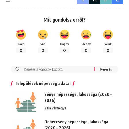
Mit gondolsz erről?
Love
Sad
Happy
Sleepy
Wink
0
0
0
0
0
Keresés:
Települések népesség adatai
Sénye népessége, lakossága (2020 –
2026)
Zala vármegye
Debercsény népessége, lakossága
(2020 – 2026)