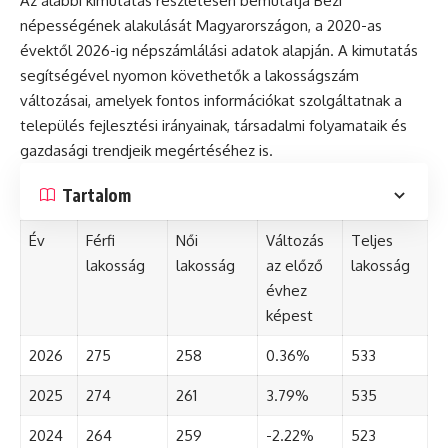
Az alábbi kimutatás részletesen bemutatja Bezi
népességének alakulását Magyarországon, a 2020-as
évektől 2026-ig népszámlálási adatok alapján. A kimutatás
segítségével nyomon követhetők a lakosságszám
változásai, amelyek fontos információkat szolgáltatnak a
település fejlesztési irányainak, társadalmi folyamataik és
gazdasági trendjeik megértéséhez is.
Tartalom
Év
Férfi
Női
Változás
Teljes
lakosság
lakosság
az előző
lakosság
évhez
képest
2026
275
258
0.36%
533
2025
274
261
3.79%
535
2024
264
259
-2.22%
523