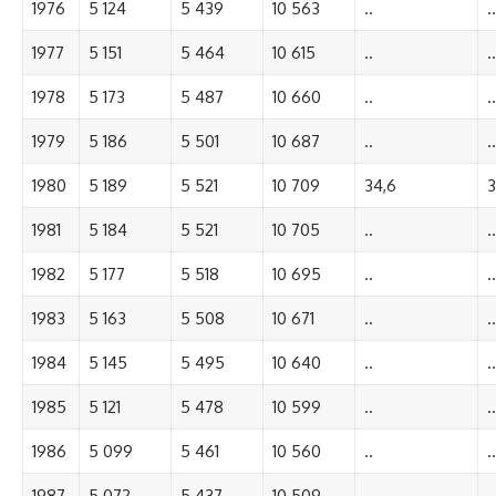
1976
5 124
5 439
10 563
..
..
1977
5 151
5 464
10 615
..
..
1978
5 173
5 487
10 660
..
..
1979
5 186
5 501
10 687
..
..
1980
5 189
5 521
10 709
34,6
3
1981
5 184
5 521
10 705
..
..
1982
5 177
5 518
10 695
..
..
1983
5 163
5 508
10 671
..
..
1984
5 145
5 495
10 640
..
..
1985
5 121
5 478
10 599
..
..
1986
5 099
5 461
10 560
..
..
1987
5 072
5 437
10 509
..
..