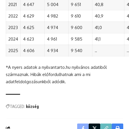
2021
4 647
5 004
9 651
40,8
4
2022
4 629
4 982
9 610
40,9
4
2023
4 625
4 974
9 600
41,0
4
2024
4 623
4 961
9 585
41,1
4
2025
4 606
4 934
9 540
..
..
*A nyers adatok a nyilvantarto.hu nyilvános adatiból
származnak. Hibák előfordulhatnak ami a mi
adatfeldolgozásunkból adódik.
TAGGED:
község