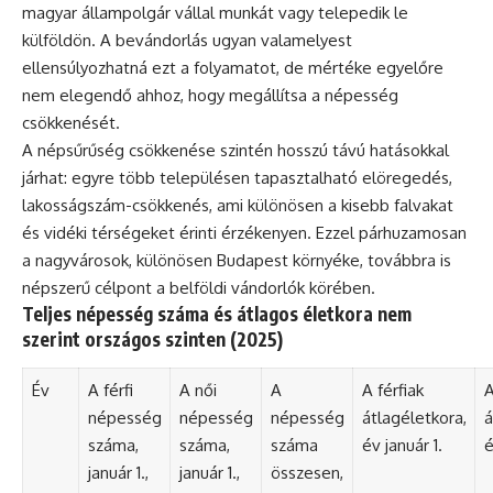
magyar állampolgár vállal munkát vagy telepedik le
külföldön. A bevándorlás ugyan valamelyest
ellensúlyozhatná ezt a folyamatot, de mértéke egyelőre
nem elegendő ahhoz, hogy megállítsa a népesség
csökkenését.
A népsűrűség csökkenése szintén hosszú távú hatásokkal
járhat: egyre több településen tapasztalható elöregedés,
lakosságszám-csökkenés, ami különösen a kisebb falvakat
és vidéki térségeket érinti érzékenyen. Ezzel párhuzamosan
a nagyvárosok, különösen Budapest környéke, továbbra is
népszerű célpont a belföldi vándorlók körében.
Teljes népesség száma és átlagos életkora nem
szerint országos szinten (2025)
Év
A férfi
A női
A
A férfiak
A
népesség
népesség
népesség
átlagéletkora,
á
száma,
száma,
száma
év január 1.
é
január 1.,
január 1.,
összesen,