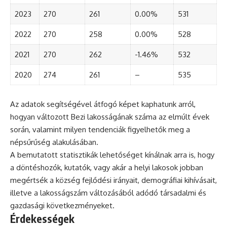
2023
270
261
0.00%
531
2022
270
258
0.00%
528
2021
270
262
-1.46%
532
2020
274
261
–
535
Az adatok segítségével átfogó képet kaphatunk arról,
hogyan változott Bezi lakosságának száma az elmúlt évek
során, valamint milyen tendenciák figyelhetők meg a
népsűrűség alakulásában.
A bemutatott statisztikák lehetőséget kínálnak arra is, hogy
a döntéshozók, kutatók, vagy akár a helyi lakosok jobban
megértsék a község fejlődési irányait, demográfiai kihívásait,
illetve a lakosságszám változásából adódó társadalmi és
gazdasági következményeket.
Érdekességek