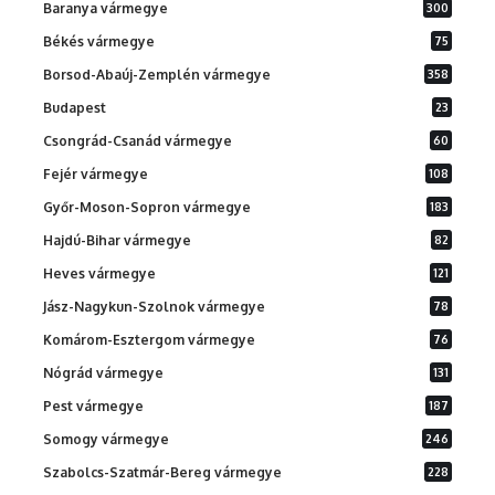
Baranya vármegye
300
Békés vármegye
75
Borsod-Abaúj-Zemplén vármegye
358
Budapest
23
Csongrád-Csanád vármegye
60
Fejér vármegye
108
Győr-Moson-Sopron vármegye
183
Hajdú-Bihar vármegye
82
Heves vármegye
121
Jász-Nagykun-Szolnok vármegye
78
Komárom-Esztergom vármegye
76
Nógrád vármegye
131
Pest vármegye
187
Somogy vármegye
246
Szabolcs-Szatmár-Bereg vármegye
228