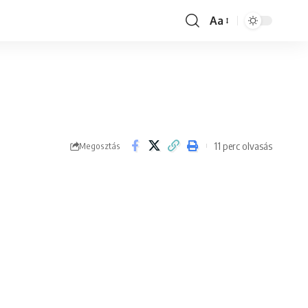
Aa
Font
Resizer
11 perc olvasás
Megosztás