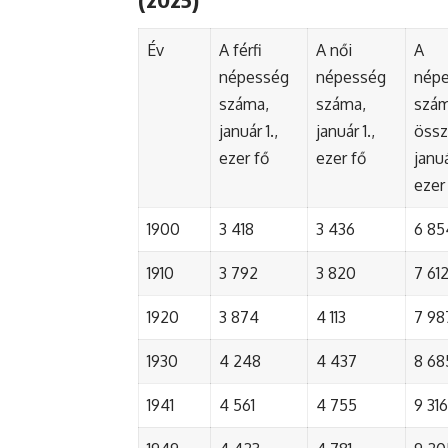
Év
A férfi
A női
A
népesség
népesség
nép
száma,
száma,
szá
január 1.,
január 1.,
össz
ezer fő
ezer fő
januá
ezer
1900
3 418
3 436
6 85
1910
3 792
3 820
7 61
1920
3 874
4 113
7 98
1930
4 248
4 437
8 68
1941
4 561
4 755
9 316