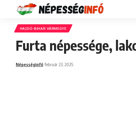
HAJDÚ-BIHAR VÁRMEGYE
Furta népessége, lak
Népességinfó
február 23, 2025