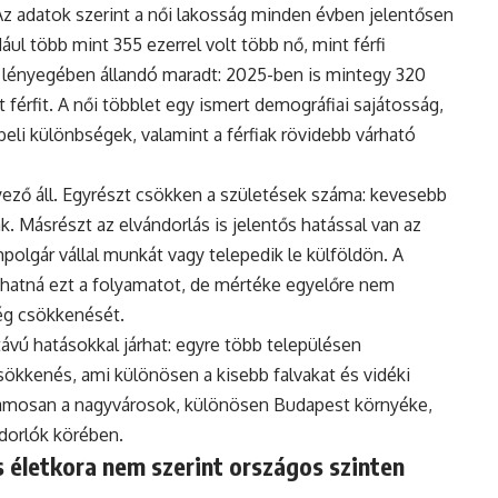
Az adatok szerint a női lakosság minden évben jelentősen
ul több mint 355 ezerrel volt több nő, mint férfi
 lényegében állandó maradt: 2025-ben is mintegy 320
 férfit. A női többlet egy ismert demográfiai sajátosság,
eli különbségek, valamint a férfiak rövidebb várható
ző áll. Egyrészt csökken a születések száma: kevesebb
. Másrészt az elvándorlás is jelentős hatással van az
polgár vállal munkát vagy telepedik le külföldön. A
hatná ezt a folyamatot, de mértéke egyelőre nem
ég csökkenését.
vú hatásokkal járhat: egyre több településen
ökkenés, ami különösen a kisebb falvakat és vidéki
uzamosan a nagyvárosok, különösen Budapest környéke,
ndorlók körében.
 életkora nem szerint országos szinten