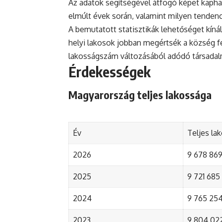
Az adatok segítségével átfogó képet kapha
elmúlt évek során, valamint milyen tenden
A bemutatott statisztikák lehetőséget kínál
helyi lakosok jobban megértsék a község fejl
lakosságszám változásából adódó társada
Érdekességek
Magyarország teljes lakossága
Év
Teljes la
2026
9 678 869 
2025
9 721 685 
2024
9 765 254 
2023
9 804 022