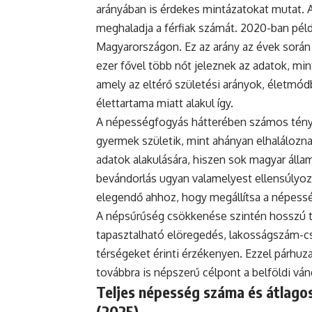
arányában is érdekes mintázatokat mutat. 
meghaladja a férfiak számát. 2020-ban példá
Magyarországon. Ez az arány az évek során
ezer fővel több nőt jeleznek az adatok, mint
amely az eltérő születési arányok, életmódb
élettartama miatt alakul így.
A népességfogyás hátterében számos ténye
gyermek születik, mint ahányan elhaláloznak
adatok alakulására, hiszen sok magyar állam
bevándorlás ugyan valamelyest ellensúlyoz
elegendő ahhoz, hogy megállítsa a népess
A népsűrűség csökkenése szintén hosszú tá
tapasztalható elöregedés, lakosságszám-cs
térségeket érinti érzékenyen. Ezzel párh
továbbra is népszerű célpont a belföldi vá
Teljes népesség száma és átlagos
(2025)