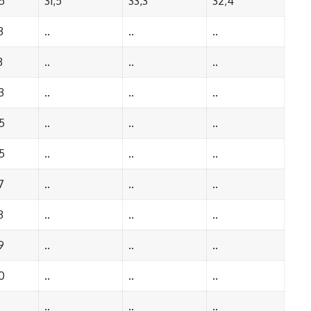
5
31,5
33,3
32,4
3
..
..
..
3
..
..
..
3
..
..
..
5
..
..
..
5
..
..
..
7
..
..
..
3
..
..
..
9
..
..
..
0
..
..
..
..
..
..