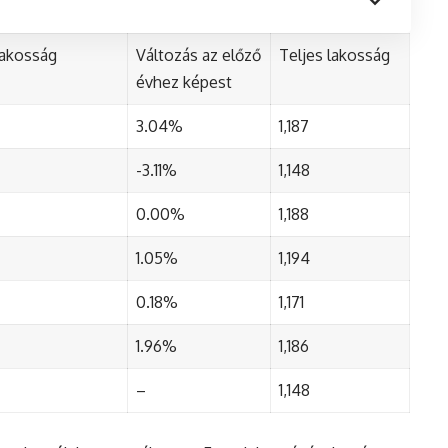
lakosság
Változás az előző
Teljes lakosság
évhez képest
3.04%
1,187
-3.11%
1,148
0.00%
1,188
1.05%
1,194
0.18%
1,171
1.96%
1,186
–
1,148