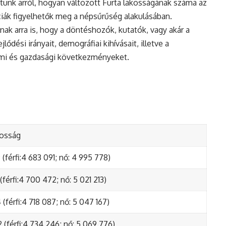
tunk arról, hogyan változott Furta lakosságának száma az
ciák figyelhetők meg a népsűrűség alakulásában.
nak arra is, hogy a döntéshozók, kutatók, vagy akár a
ődési irányait, demográfiai kihívásait, illetve a
lmi és gazdasági következményeket.
kosság
(férfi:4 683 091; nő: 4 995 778)
(férfi:4 700 472; nő: 5 021 213)
(férfi:4 718 087; nő: 5 047 167)
 (férfi:4 734 246; nő: 5 069 776)