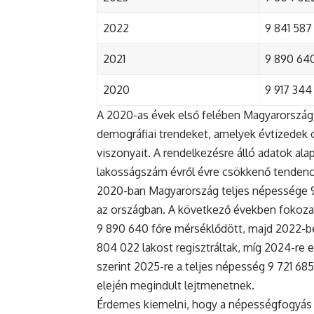
2022
9 841 587 
2021
9 890 640 
2020
9 917 344 
A 2020-as évek első felében Magyarország 
demográfiai trendeket, amelyek évtizedek ó
viszonyait. A rendelkezésre álló adatok al
lakosságszám évről évre csökkenő tendenc
2020-ban Magyarország teljes népessége 9 9
az országban. A következő években fokoza
9 890 640 főre mérséklődött, majd 2022-be
804 022 lakost regisztráltak, míg 2024-re e
szerint 2025-re a teljes népesség 9 721 68
elején megindult lejtmenetnek.
Érdemes kiemelni, hogy a népességfogyás