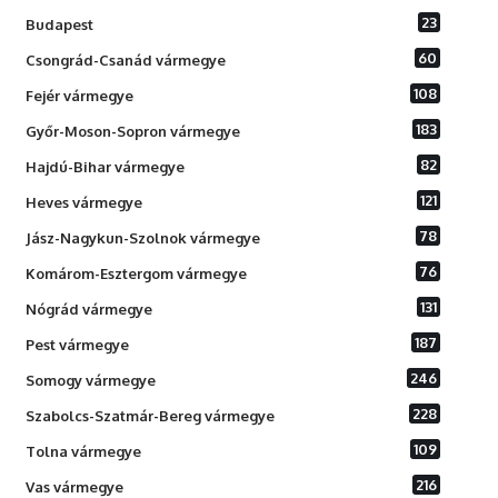
23
Budapest
60
Csongrád-Csanád vármegye
108
Fejér vármegye
183
Győr-Moson-Sopron vármegye
82
Hajdú-Bihar vármegye
121
Heves vármegye
78
Jász-Nagykun-Szolnok vármegye
76
Komárom-Esztergom vármegye
131
Nógrád vármegye
187
Pest vármegye
246
Somogy vármegye
228
Szabolcs-Szatmár-Bereg vármegye
109
Tolna vármegye
216
Vas vármegye