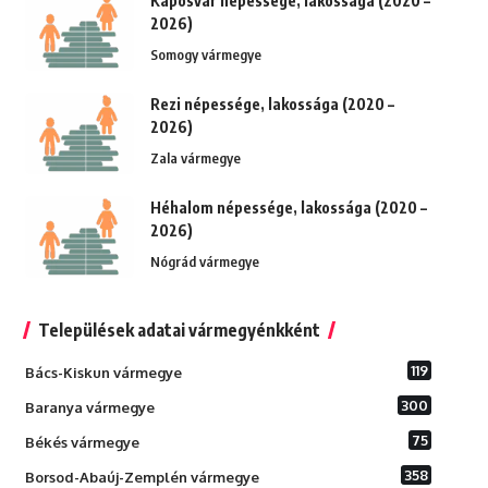
Kaposvár népessége, lakossága (2020 –
2026)
Somogy vármegye
Rezi népessége, lakossága (2020 –
2026)
Zala vármegye
Héhalom népessége, lakossága (2020 –
2026)
Nógrád vármegye
Települések adatai vármegyénkként
119
Bács-Kiskun vármegye
300
Baranya vármegye
75
Békés vármegye
358
Borsod-Abaúj-Zemplén vármegye