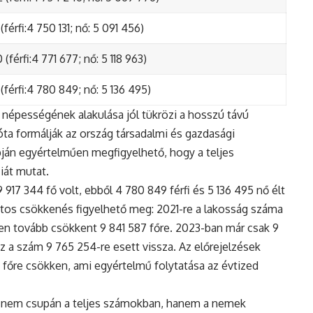
(férfi:4 750 131; nő: 5 091 456)
(férfi:4 771 677; nő: 5 118 963)
(férfi:4 780 849; nő: 5 136 495)
népességének alakulása jól tükrözi a hosszú távú
ta formálják az ország társadalmi és gazdasági
apján egyértelműen megfigyelhető, hogy a teljes
iát mutat.
17 344 fő volt, ebből 4 780 849 férfi és 5 136 495 nő élt
tos csökkenés figyelhető meg: 2021-re a lakosság száma
n tovább csökkent 9 841 587 főre. 2023-ban már csak 9
z a szám 9 765 254-re esett vissza. Az előrejelzések
5 főre csökken, ami egyértelmű folytatása az évtized
 nem csupán a teljes számokban, hanem a nemek