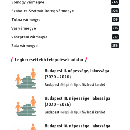
Somogy vármegye
246
Szabolcs-Szatmár-Bereg vármegye
228
Tolna vármegye
109
Vas vármegye
216
Veszprém vármegye
217
Zala vármegye
258
Legkeresettebb települések adatai
Budapest II. népessége, lakossága
(2020 – 2026)
Budapest
Település típus:
fővárosi kerület
Budapest III. népessége, lakossága
(2020 – 2026)
Budapest
Település típus:
fővárosi kerület
Budapest IV. népessége, lakossága