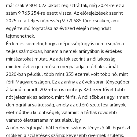
már csak 9 804 022 lakost regisztráltak, míg 2024-re ez a
szám 9 765 254-re esett vissza. Az előrejelzések szerint
2025-re a teljes népesség 9 721 685 főre csökken, ami
egyértelmű folytatása az évtized elején megindult
lejtmenetnek.
Érdemes kiemelni, hogy a népességfogyás nem csupán a
teljes számokban, hanem a nemek arányában is érdekes
mintázatokat mutat. Az adatok szerint a női lakosság
minden évben jelentősen meghaladja a férfiak számát.
2020-ban például több mint 355 ezerrel volt több nő, mint
férfi Magyarországon. Ez az arány az évek során lényegében
állandó maradt: 2025-ben is mintegy 320 ezer fővel több
nőt jeleznek az adatok, mint férfit. A női többlet egy ismert
demográfiai sajátosság, amely az eltérő születési arányok,
életmódbeli különbségek, valamint a férfiak rövidebb
várható élettartama miatt alakul így.
A népességfogyás hátterében számos tényező áll. Egyrészt
csökken a születések száma: kevesebb gyermek születik,