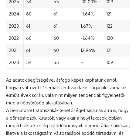
2025
54
55
-10.00%
109
2024
60
61
-1.64%
121
2023
61
61
1.67%
122
2022
60
60
-1.64%
120
2021
61
60
12.96%
121
2020
54
55
–
109
Az adatok segítségével átfogó képet kaphatunk arról,
hogyan változott Cserhatszentivan lakosságának száma az
elmúlt évek során, valamint milyen tendenciák figyelhetők
meg a népsűrűség alakulásában.
A bemutatott statisztikák lehetőséget kínálnak arra is, hogy
a döntéshozók, kutatók, vagy akár a helyi lakosok jobban
megértsék a község fejlődési irányait, demográfiai kihívásait,
illetve a lakosságszám változásából adódó társadalmi és