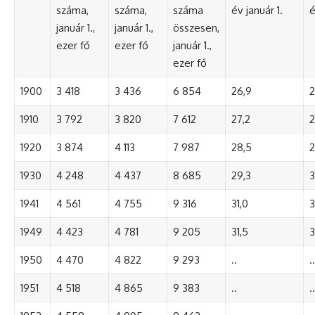
száma,
száma,
száma
év január 1.
é
január 1.,
január 1.,
összesen,
ezer fő
ezer fő
január 1.,
ezer fő
1900
3 418
3 436
6 854
26,9
2
1910
3 792
3 820
7 612
27,2
2
1920
3 874
4 113
7 987
28,5
2
1930
4 248
4 437
8 685
29,3
3
1941
4 561
4 755
9 316
31,0
3
1949
4 423
4 781
9 205
31,5
3
1950
4 470
4 822
9 293
..
..
1951
4 518
4 865
9 383
..
..