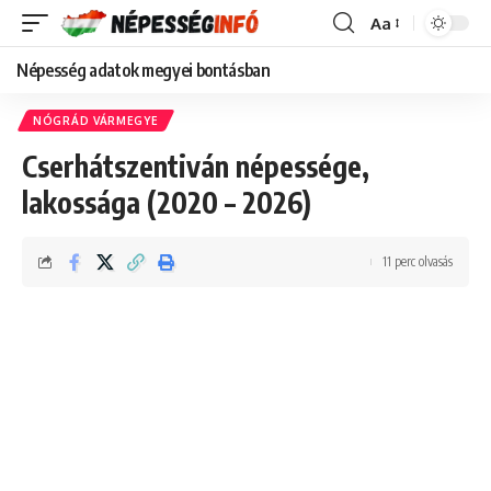
Aa
Font
Resizer
Népesség adatok megyei bontásban
NÓGRÁD VÁRMEGYE
Cserhátszentiván népessége,
lakossága (2020 – 2026)
11 perc olvasás