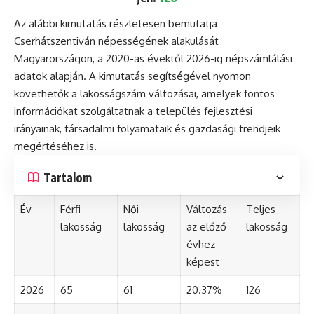
Az alábbi kimutatás részletesen bemutatja
Cserhátszentiván népességének alakulását
Magyarországon, a 2020-as évektől 2026-ig népszámlálási
adatok alapján. A kimutatás segítségével nyomon
követhetők a lakosságszám változásai, amelyek fontos
információkat szolgáltatnak a település fejlesztési
irányainak, társadalmi folyamataik és gazdasági trendjeik
megértéséhez is.
Tartalom
Év
Férfi
Női
Változás
Teljes
lakosság
lakosság
az előző
lakosság
évhez
képest
2026
65
61
20.37%
126