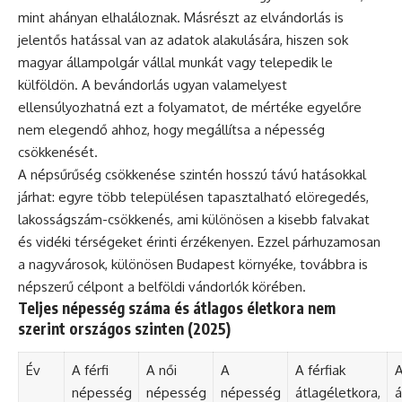
mint ahányan elhaláloznak. Másrészt az elvándorlás is
jelentős hatással van az adatok alakulására, hiszen sok
magyar állampolgár vállal munkát vagy telepedik le
külföldön. A bevándorlás ugyan valamelyest
ellensúlyozhatná ezt a folyamatot, de mértéke egyelőre
nem elegendő ahhoz, hogy megállítsa a népesség
csökkenését.
A népsűrűség csökkenése szintén hosszú távú hatásokkal
járhat: egyre több településen tapasztalható elöregedés,
lakosságszám-csökkenés, ami különösen a kisebb falvakat
és vidéki térségeket érinti érzékenyen. Ezzel párhuzamosan
a nagyvárosok, különösen Budapest környéke, továbbra is
népszerű célpont a belföldi vándorlók körében.
Teljes népesség száma és átlagos életkora nem
szerint országos szinten (2025)
Év
A férfi
A női
A
A férfiak
A
népesség
népesség
népesség
átlagéletkora,
á