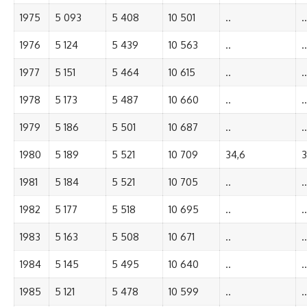
1975
5 093
5 408
10 501
..
..
1976
5 124
5 439
10 563
..
..
1977
5 151
5 464
10 615
..
..
1978
5 173
5 487
10 660
..
..
1979
5 186
5 501
10 687
..
..
1980
5 189
5 521
10 709
34,6
3
1981
5 184
5 521
10 705
..
..
1982
5 177
5 518
10 695
..
..
1983
5 163
5 508
10 671
..
..
1984
5 145
5 495
10 640
..
..
1985
5 121
5 478
10 599
..
..