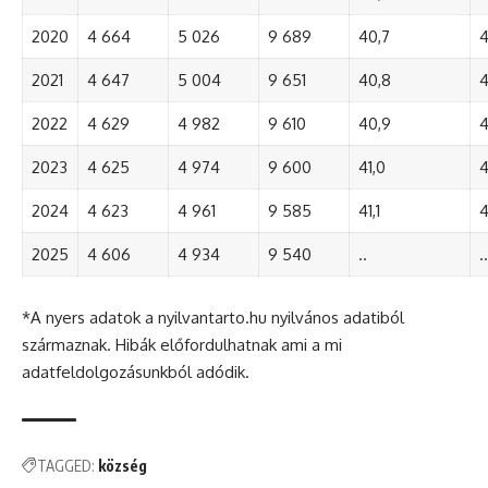
2020
4 664
5 026
9 689
40,7
4
2021
4 647
5 004
9 651
40,8
4
2022
4 629
4 982
9 610
40,9
4
2023
4 625
4 974
9 600
41,0
4
2024
4 623
4 961
9 585
41,1
4
2025
4 606
4 934
9 540
..
..
*A nyers adatok a nyilvantarto.hu nyilvános adatiból
származnak. Hibák előfordulhatnak ami a mi
adatfeldolgozásunkból adódik.
TAGGED:
község