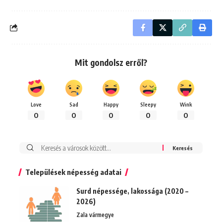
Mit gondolsz erről?
Love
Sad
Happy
Sleepy
Wink
0
0
0
0
0
Keresés:
Települések népesség adatai
Surd népessége, lakossága (2020 –
2026)
Zala vármegye