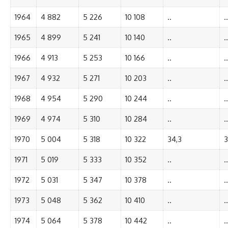
1964
4 882
5 226
10 108
..
..
1965
4 899
5 241
10 140
..
..
1966
4 913
5 253
10 166
..
..
1967
4 932
5 271
10 203
..
..
1968
4 954
5 290
10 244
..
..
1969
4 974
5 310
10 284
..
..
1970
5 004
5 318
10 322
34,3
3
1971
5 019
5 333
10 352
..
..
1972
5 031
5 347
10 378
..
..
1973
5 048
5 362
10 410
..
..
1974
5 064
5 378
10 442
..
..