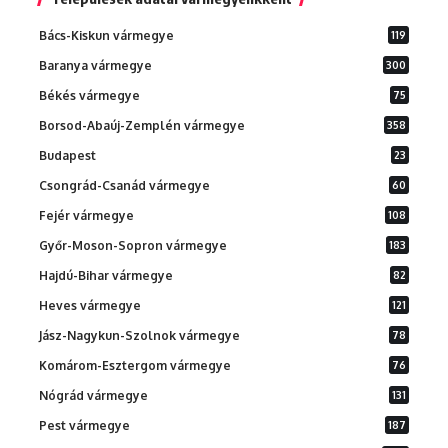
Bács-Kiskun vármegye
119
Baranya vármegye
300
Békés vármegye
75
Borsod-Abaúj-Zemplén vármegye
358
Budapest
23
Csongrád-Csanád vármegye
60
Fejér vármegye
108
Győr-Moson-Sopron vármegye
183
Hajdú-Bihar vármegye
82
Heves vármegye
121
Jász-Nagykun-Szolnok vármegye
78
Komárom-Esztergom vármegye
76
Nógrád vármegye
131
Pest vármegye
187