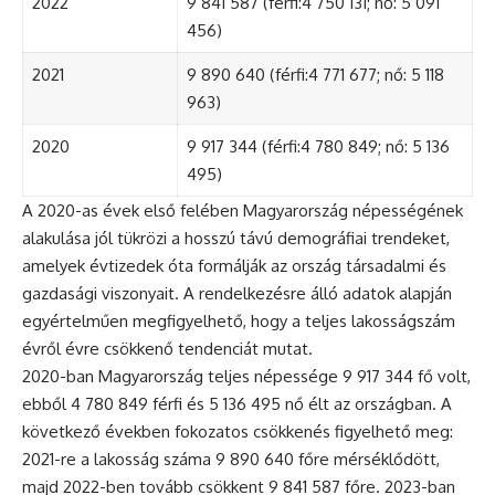
2022
9 841 587 (férfi:4 750 131; nő: 5 091
456)
2021
9 890 640 (férfi:4 771 677; nő: 5 118
963)
2020
9 917 344 (férfi:4 780 849; nő: 5 136
495)
A 2020-as évek első felében Magyarország népességének
alakulása jól tükrözi a hosszú távú demográfiai trendeket,
amelyek évtizedek óta formálják az ország társadalmi és
gazdasági viszonyait. A rendelkezésre álló adatok alapján
egyértelműen megfigyelhető, hogy a teljes lakosságszám
évről évre csökkenő tendenciát mutat.
2020-ban Magyarország teljes népessége 9 917 344 fő volt,
ebből 4 780 849 férfi és 5 136 495 nő élt az országban. A
következő években fokozatos csökkenés figyelhető meg:
2021-re a lakosság száma 9 890 640 főre mérséklődött,
majd 2022-ben tovább csökkent 9 841 587 főre. 2023-ban