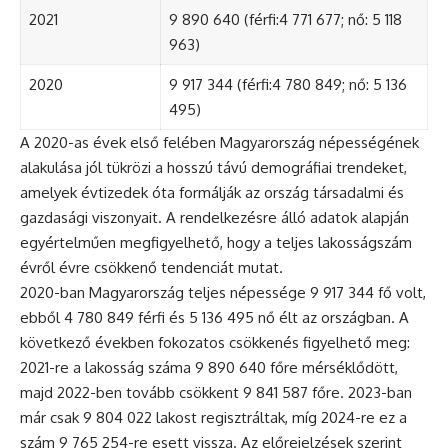
2021
9 890 640 (férfi:4 771 677; nő: 5 118
963)
2020
9 917 344 (férfi:4 780 849; nő: 5 136
495)
A 2020-as évek első felében Magyarország népességének
alakulása jól tükrözi a hosszú távú demográfiai trendeket,
amelyek évtizedek óta formálják az ország társadalmi és
gazdasági viszonyait. A rendelkezésre álló adatok alapján
egyértelműen megfigyelhető, hogy a teljes lakosságszám
évről évre csökkenő tendenciát mutat.
2020-ban Magyarország teljes népessége 9 917 344 fő volt,
ebből 4 780 849 férfi és 5 136 495 nő élt az országban. A
következő években fokozatos csökkenés figyelhető meg:
2021-re a lakosság száma 9 890 640 főre mérséklődött,
majd 2022-ben tovább csökkent 9 841 587 főre. 2023-ban
már csak 9 804 022 lakost regisztráltak, míg 2024-re ez a
szám 9 765 254-re esett vissza. Az előrejelzések szerint