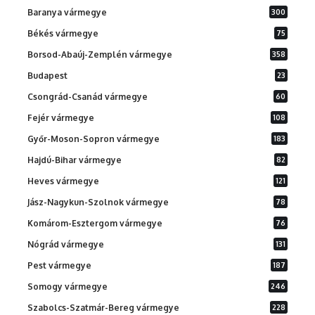
Baranya vármegye
300
Békés vármegye
75
Borsod-Abaúj-Zemplén vármegye
358
Budapest
23
Csongrád-Csanád vármegye
60
Fejér vármegye
108
Győr-Moson-Sopron vármegye
183
Hajdú-Bihar vármegye
82
Heves vármegye
121
Jász-Nagykun-Szolnok vármegye
78
Komárom-Esztergom vármegye
76
Nógrád vármegye
131
Pest vármegye
187
Somogy vármegye
246
Szabolcs-Szatmár-Bereg vármegye
228