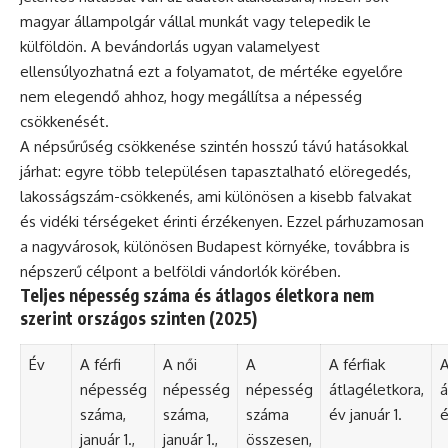
magyar állampolgár vállal munkát vagy telepedik le
külföldön. A bevándorlás ugyan valamelyest
ellensúlyozhatná ezt a folyamatot, de mértéke egyelőre
nem elegendő ahhoz, hogy megállítsa a népesség
csökkenését.
A népsűrűség csökkenése szintén hosszú távú hatásokkal
járhat: egyre több településen tapasztalható elöregedés,
lakosságszám-csökkenés, ami különösen a kisebb falvakat
és vidéki térségeket érinti érzékenyen. Ezzel párhuzamosan
a nagyvárosok, különösen Budapest környéke, továbbra is
népszerű célpont a belföldi vándorlók körében.
Teljes népesség száma és átlagos életkora nem
szerint országos szinten (2025)
Év
A férfi
A női
A
A férfiak
A
népesség
népesség
népesség
átlagéletkora,
á
száma,
száma,
száma
év január 1.
é
január 1.,
január 1.,
összesen,