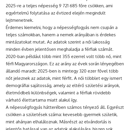
2025-re a teljes népesség 9 721 685 főre csökken, ami
egyértelmű folytatása az évtized elején megindult
lejtmenetnek.
Érdemes kiemelni, hogy a népességfogyás nem csupán a
teljes számokban, hanem a nemek arányában is érdekes
mintázatokat mutat. Az adatok szerint a női lakosság
minden évben jelentősen meghaladja a férfiak számát.
2020-ban például több mint 355 ezerrel volt több nő, mint
férfi Magyarországon. Ez az arány az évek során lényegében
állandó maradt: 2025-ben is mintegy 320 ezer fővel több
nőt jeleznek az adatok, mint férfit. A női többlet egy ismert
demográfiai sajátosság, amely az eltérő születési arányok,
életmódbeli különbségek, valamint a férfiak rövidebb
várható élettartama miatt alakul így.
A népességfogyás hátterében számos tényező áll. Egyrészt
csökken a születések száma: kevesebb gyermek születik,
mint ahányan elhaláloznak. Másrészt az elvándorlás is
jelentős hatással van az adatok alakulására, hiszen sok