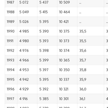
1987
5 072
5 437
10 509
..
..
1988
5 049
5 415
10 464
..
..
1989
5 026
5 395
10 421
..
..
1990
4 985
5 390
10 375
35,5
3
1991
4 980
5 393
10 373
35,5
3
1992
4 976
5 398
10 374
35,6
3
1993
4 966
5 399
10 365
35,7
3
1994
4 953
5 397
10 350
35,8
3
1995
4 942
5 395
10 337
35,9
3
1996
4 929
5 392
10 321
36,0
3
1997
4 916
5 385
10 301
36,1
4