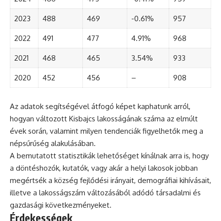
2023
488
469
-0.61%
957
2022
491
477
4.91%
968
2021
468
465
3.54%
933
2020
452
456
–
908
Az adatok segítségével átfogó képet kaphatunk arról,
hogyan változott Kisbajcs lakosságának száma az elmúlt
évek során, valamint milyen tendenciák figyelhetők meg a
népsűrűség alakulásában.
A bemutatott statisztikák lehetőséget kínálnak arra is, hogy
a döntéshozók, kutatók, vagy akár a helyi lakosok jobban
megértsék a község fejlődési irányait, demográfiai kihívásait,
illetve a lakosságszám változásából adódó társadalmi és
gazdasági következményeket.
Érdekességek