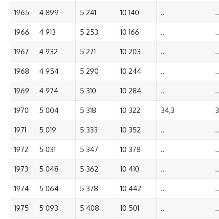
1965
4 899
5 241
10 140
..
..
1966
4 913
5 253
10 166
..
..
1967
4 932
5 271
10 203
..
..
1968
4 954
5 290
10 244
..
..
1969
4 974
5 310
10 284
..
..
1970
5 004
5 318
10 322
34,3
3
1971
5 019
5 333
10 352
..
..
1972
5 031
5 347
10 378
..
..
1973
5 048
5 362
10 410
..
..
1974
5 064
5 378
10 442
..
..
1975
5 093
5 408
10 501
..
..