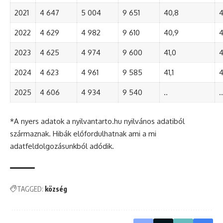
2021
4 647
5 004
9 651
40,8
4
2022
4 629
4 982
9 610
40,9
4
2023
4 625
4 974
9 600
41,0
4
2024
4 623
4 961
9 585
41,1
4
2025
4 606
4 934
9 540
..
..
*A nyers adatok a nyilvantarto.hu nyilvános adatiból
származnak. Hibák előfordulhatnak ami a mi
adatfeldolgozásunkból adódik.
TAGGED:
község