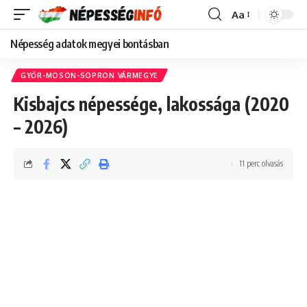
Aa
Font
Resizer
Népesség adatok megyei bontásban
GYŐR-MOSON-SOPRON VÁRMEGYE
Kisbajcs népessége, lakossága (2020
– 2026)
11 perc olvasás