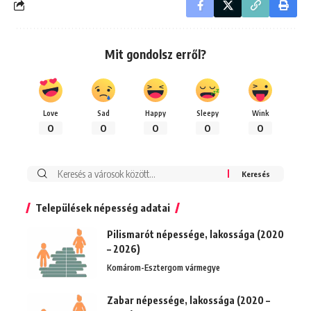
Mit gondolsz erről?
Love
Sad
Happy
Sleepy
Wink
0
0
0
0
0
Keresés:
Települések népesség adatai
Pilismarót népessége, lakossága (2020
– 2026)
Komárom-Esztergom vármegye
Zabar népessége, lakossága (2020 –