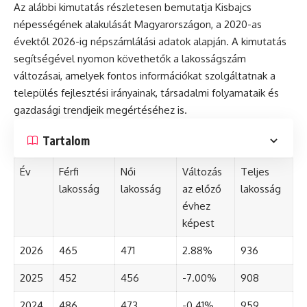
Az alábbi kimutatás részletesen bemutatja Kisbajcs
népességének alakulását Magyarországon, a 2020-as
évektől 2026-ig népszámlálási adatok alapján. A kimutatás
segítségével nyomon követhetők a lakosságszám
változásai, amelyek fontos információkat szolgáltatnak a
település fejlesztési irányainak, társadalmi folyamataik és
gazdasági trendjeik megértéséhez is.
Tartalom
Év
Férfi
Női
Változás
Teljes
lakosság
lakosság
az előző
lakosság
évhez
képest
2026
465
471
2.88%
936
2025
452
456
-7.00%
908
2024
486
473
-0.41%
959