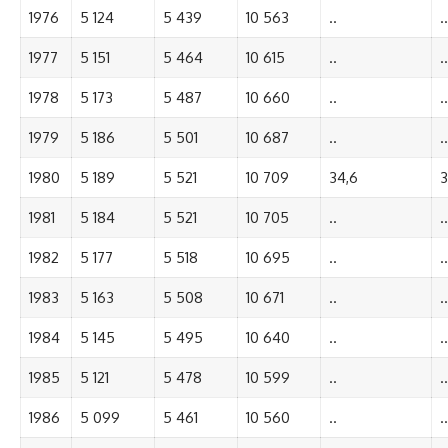
1976
5 124
5 439
10 563
..
..
1977
5 151
5 464
10 615
..
..
1978
5 173
5 487
10 660
..
..
1979
5 186
5 501
10 687
..
..
1980
5 189
5 521
10 709
34,6
3
1981
5 184
5 521
10 705
..
..
1982
5 177
5 518
10 695
..
..
1983
5 163
5 508
10 671
..
..
1984
5 145
5 495
10 640
..
..
1985
5 121
5 478
10 599
..
..
1986
5 099
5 461
10 560
..
..