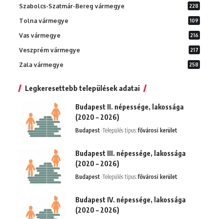
Szabolcs-Szatmár-Bereg vármegye
228
Tolna vármegye
109
Vas vármegye
216
Veszprém vármegye
217
Zala vármegye
258
Legkeresettebb települések adatai
Budapest II. népessége, lakossága
(2020 – 2026)
Budapest
Település típus:
fővárosi kerület
Budapest III. népessége, lakossága
(2020 – 2026)
Budapest
Település típus:
fővárosi kerület
Budapest IV. népessége, lakossága
(2020 – 2026)