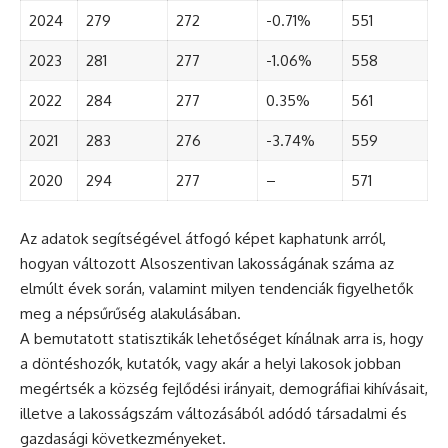
2024
279
272
-0.71%
551
2023
281
277
-1.06%
558
2022
284
277
0.35%
561
2021
283
276
-3.74%
559
2020
294
277
–
571
Az adatok segítségével átfogó képet kaphatunk arról,
hogyan változott Alsoszentivan lakosságának száma az
elmúlt évek során, valamint milyen tendenciák figyelhetők
meg a népsűrűség alakulásában.
A bemutatott statisztikák lehetőséget kínálnak arra is, hogy
a döntéshozók, kutatók, vagy akár a helyi lakosok jobban
megértsék a község fejlődési irányait, demográfiai kihívásait,
illetve a lakosságszám változásából adódó társadalmi és
gazdasági következményeket.