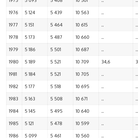
1975
5 093
5 408
10 501
..
..
1976
5 124
5 439
10 563
..
..
1977
5 151
5 464
10 615
..
..
1978
5 173
5 487
10 660
..
..
1979
5 186
5 501
10 687
..
..
1980
5 189
5 521
10 709
34,6
3
1981
5 184
5 521
10 705
..
..
1982
5 177
5 518
10 695
..
..
1983
5 163
5 508
10 671
..
..
1984
5 145
5 495
10 640
..
..
1985
5 121
5 478
10 599
..
..
1986
5 099
5 461
10 560
..
..