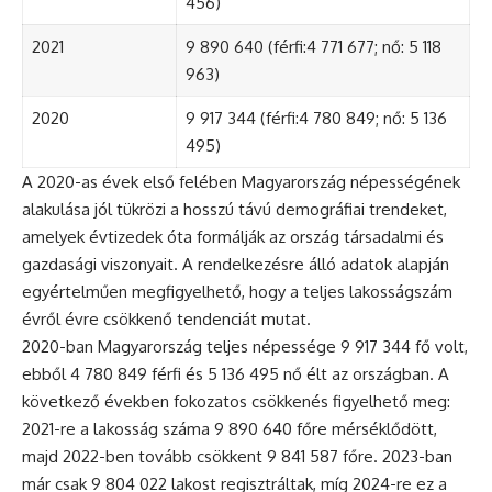
456)
2021
9 890 640 (férfi:4 771 677; nő: 5 118
963)
2020
9 917 344 (férfi:4 780 849; nő: 5 136
495)
A 2020-as évek első felében Magyarország népességének
alakulása jól tükrözi a hosszú távú demográfiai trendeket,
amelyek évtizedek óta formálják az ország társadalmi és
gazdasági viszonyait. A rendelkezésre álló adatok alapján
egyértelműen megfigyelhető, hogy a teljes lakosságszám
évről évre csökkenő tendenciát mutat.
2020-ban Magyarország teljes népessége 9 917 344 fő volt,
ebből 4 780 849 férfi és 5 136 495 nő élt az országban. A
következő években fokozatos csökkenés figyelhető meg:
2021-re a lakosság száma 9 890 640 főre mérséklődött,
majd 2022-ben tovább csökkent 9 841 587 főre. 2023-ban
már csak 9 804 022 lakost regisztráltak, míg 2024-re ez a