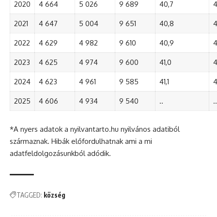
2020
4 664
5 026
9 689
40,7
4
2021
4 647
5 004
9 651
40,8
4
2022
4 629
4 982
9 610
40,9
4
2023
4 625
4 974
9 600
41,0
4
2024
4 623
4 961
9 585
41,1
4
2025
4 606
4 934
9 540
..
..
*A nyers adatok a nyilvantarto.hu nyilvános adatiból
származnak. Hibák előfordulhatnak ami a mi
adatfeldolgozásunkból adódik.
TAGGED:
község