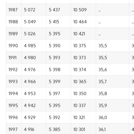
1987
5 072
5 437
10 509
..
..
1988
5 049
5 415
10 464
..
..
1989
5 026
5 395
10 421
..
..
1990
4 985
5 390
10 375
35,5
3
1991
4 980
5 393
10 373
35,5
3
1992
4 976
5 398
10 374
35,6
3
1993
4 966
5 399
10 365
35,7
3
1994
4 953
5 397
10 350
35,8
3
1995
4 942
5 395
10 337
35,9
3
1996
4 929
5 392
10 321
36,0
3
1997
4 916
5 385
10 301
36,1
4