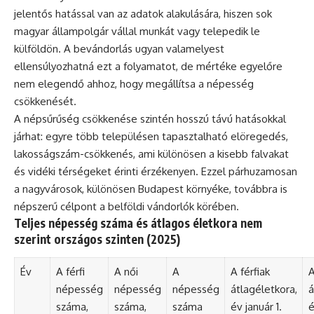
jelentős hatással van az adatok alakulására, hiszen sok
magyar állampolgár vállal munkát vagy telepedik le
külföldön. A bevándorlás ugyan valamelyest
ellensúlyozhatná ezt a folyamatot, de mértéke egyelőre
nem elegendő ahhoz, hogy megállítsa a népesség
csökkenését.
A népsűrűség csökkenése szintén hosszú távú hatásokkal
járhat: egyre több településen tapasztalható elöregedés,
lakosságszám-csökkenés, ami különösen a kisebb falvakat
és vidéki térségeket érinti érzékenyen. Ezzel párhuzamosan
a nagyvárosok, különösen Budapest környéke, továbbra is
népszerű célpont a belföldi vándorlók körében.
Teljes népesség száma és átlagos életkora nem
szerint országos szinten (2025)
Év
A férfi
A női
A
A férfiak
A
népesség
népesség
népesség
átlagéletkora,
á
száma,
száma,
száma
év január 1.
é