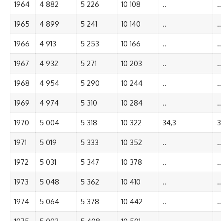
1964
4 882
5 226
10 108
..
..
1965
4 899
5 241
10 140
..
..
1966
4 913
5 253
10 166
..
..
1967
4 932
5 271
10 203
..
..
1968
4 954
5 290
10 244
..
..
1969
4 974
5 310
10 284
..
..
1970
5 004
5 318
10 322
34,3
3
1971
5 019
5 333
10 352
..
..
1972
5 031
5 347
10 378
..
..
1973
5 048
5 362
10 410
..
..
1974
5 064
5 378
10 442
..
..