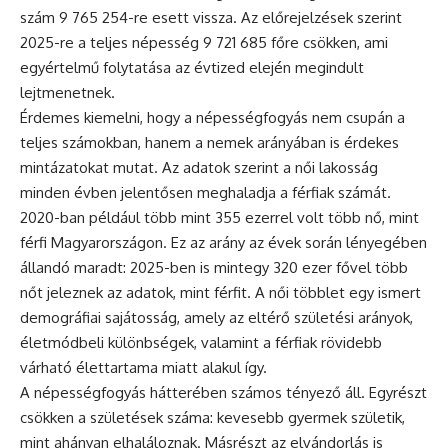
szám 9 765 254-re esett vissza. Az előrejelzések szerint
2025-re a teljes népesség 9 721 685 főre csökken, ami
egyértelmű folytatása az évtized elején megindult
lejtmenetnek.
Érdemes kiemelni, hogy a népességfogyás nem csupán a
teljes számokban, hanem a nemek arányában is érdekes
mintázatokat mutat. Az adatok szerint a női lakosság
minden évben jelentősen meghaladja a férfiak számát.
2020-ban például több mint 355 ezerrel volt több nő, mint
férfi Magyarországon. Ez az arány az évek során lényegében
állandó maradt: 2025-ben is mintegy 320 ezer fővel több
nőt jeleznek az adatok, mint férfit. A női többlet egy ismert
demográfiai sajátosság, amely az eltérő születési arányok,
életmódbeli különbségek, valamint a férfiak rövidebb
várható élettartama miatt alakul így.
A népességfogyás hátterében számos tényező áll. Egyrészt
csökken a születések száma: kevesebb gyermek születik,
mint ahányan elhaláloznak. Másrészt az elvándorlás is