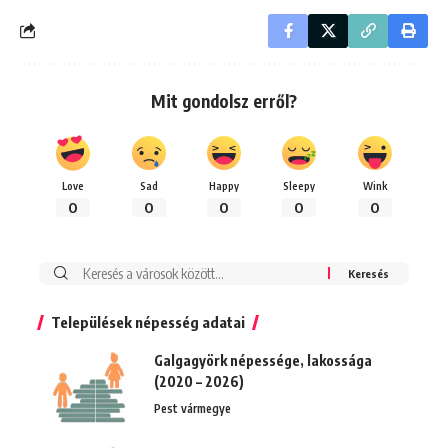
Mit gondolsz erről?
Love
Sad
Happy
Sleepy
Wink
0
0
0
0
0
Keresés:
Települések népesség adatai
Galgagyörk népessége, lakossága
(2020 – 2026)
Pest vármegye