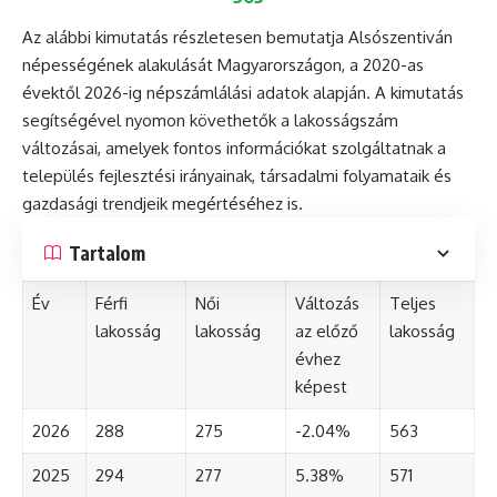
Az alábbi kimutatás részletesen bemutatja Alsószentiván
népességének alakulását Magyarországon, a 2020-as
évektől 2026-ig népszámlálási adatok alapján. A kimutatás
segítségével nyomon követhetők a lakosságszám
változásai, amelyek fontos információkat szolgáltatnak a
település fejlesztési irányainak, társadalmi folyamataik és
gazdasági trendjeik megértéséhez is.
Tartalom
Év
Férfi
Női
Változás
Teljes
lakosság
lakosság
az előző
lakosság
évhez
képest
2026
288
275
-2.04%
563
2025
294
277
5.38%
571