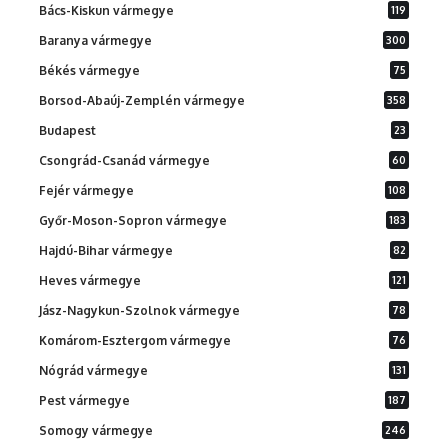
Bács-Kiskun vármegye
119
Baranya vármegye
300
Békés vármegye
75
Borsod-Abaúj-Zemplén vármegye
358
Budapest
23
Csongrád-Csanád vármegye
60
Fejér vármegye
108
Győr-Moson-Sopron vármegye
183
Hajdú-Bihar vármegye
82
Heves vármegye
121
Jász-Nagykun-Szolnok vármegye
78
Komárom-Esztergom vármegye
76
Nógrád vármegye
131
Pest vármegye
187
Somogy vármegye
246