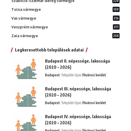
Szabolcs-Szatmár-Bereg vármegye
228
Tolna vármegye
109
Vas vármegye
216
Veszprém vármegye
217
Zala vármegye
258
Legkeresettebb települések adatai
Budapest II. népessége, lakossága
(2020 – 2026)
Budapest
Település típus:
fővárosi kerület
Budapest III. népessége, lakossága
(2020 – 2026)
Budapest
Település típus:
fővárosi kerület
Budapest IV. népessége, lakossága
(2020 – 2026)
Budapest
Település típus:
fővárosi kerület