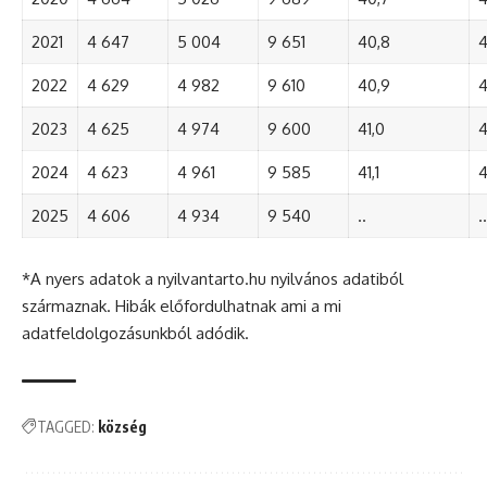
2021
4 647
5 004
9 651
40,8
4
2022
4 629
4 982
9 610
40,9
4
2023
4 625
4 974
9 600
41,0
4
2024
4 623
4 961
9 585
41,1
4
2025
4 606
4 934
9 540
..
..
*A nyers adatok a nyilvantarto.hu nyilvános adatiból
származnak. Hibák előfordulhatnak ami a mi
adatfeldolgozásunkból adódik.
TAGGED:
község