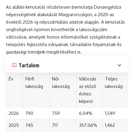
Az alábbi kimutatás részletesen bemutatja Dunaegyháza
népességének alakulását Magyarországon, a 2020-as
évektől 2026-ig népszámlálási adatok alapján. A kimutatás
segítségével nyomon követhetők a lakosságszám
változásai, amelyek fontos információkat szolgáltatnak a
település fejlesztési irányainak, társadalmi folyamataik és
gazdasági trendjeik megértéséhez is.
Tartalom
Év
Férfi
Női
Változás
Teljes
lakosság
lakosság
az előző
lakosság
évhez
képest
2026
790
759
6.04%
1,549
2025
745
717
357.06%
1,462