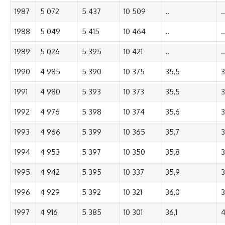
1987
5 072
5 437
10 509
..
..
1988
5 049
5 415
10 464
..
..
1989
5 026
5 395
10 421
..
..
1990
4 985
5 390
10 375
35,5
3
1991
4 980
5 393
10 373
35,5
3
1992
4 976
5 398
10 374
35,6
3
1993
4 966
5 399
10 365
35,7
3
1994
4 953
5 397
10 350
35,8
3
1995
4 942
5 395
10 337
35,9
3
1996
4 929
5 392
10 321
36,0
3
1997
4 916
5 385
10 301
36,1
4