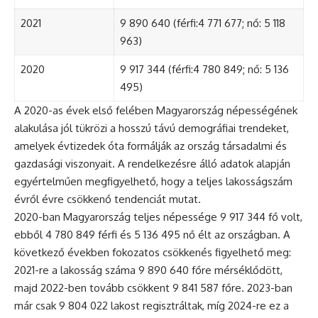
2021
9 890 640 (férfi:4 771 677; nő: 5 118
963)
2020
9 917 344 (férfi:4 780 849; nő: 5 136
495)
A 2020-as évek első felében Magyarország népességének
alakulása jól tükrözi a hosszú távú demográfiai trendeket,
amelyek évtizedek óta formálják az ország társadalmi és
gazdasági viszonyait. A rendelkezésre álló adatok alapján
egyértelműen megfigyelhető, hogy a teljes lakosságszám
évről évre csökkenő tendenciát mutat.
2020-ban Magyarország teljes népessége 9 917 344 fő volt,
ebből 4 780 849 férfi és 5 136 495 nő élt az országban. A
következő években fokozatos csökkenés figyelhető meg:
2021-re a lakosság száma 9 890 640 főre mérséklődött,
majd 2022-ben tovább csökkent 9 841 587 főre. 2023-ban
már csak 9 804 022 lakost regisztráltak, míg 2024-re ez a