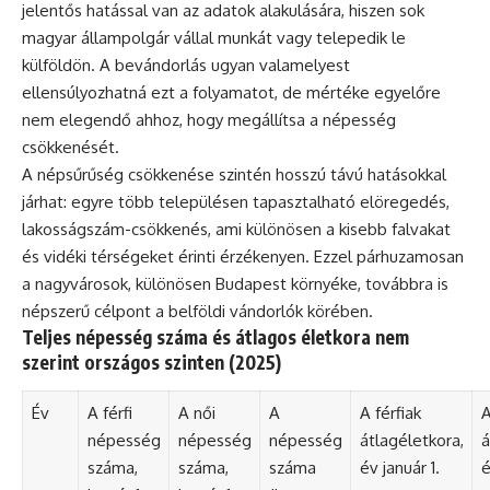
jelentős hatással van az adatok alakulására, hiszen sok
magyar állampolgár vállal munkát vagy telepedik le
külföldön. A bevándorlás ugyan valamelyest
ellensúlyozhatná ezt a folyamatot, de mértéke egyelőre
nem elegendő ahhoz, hogy megállítsa a népesség
csökkenését.
A népsűrűség csökkenése szintén hosszú távú hatásokkal
járhat: egyre több településen tapasztalható elöregedés,
lakosságszám-csökkenés, ami különösen a kisebb falvakat
és vidéki térségeket érinti érzékenyen. Ezzel párhuzamosan
a nagyvárosok, különösen Budapest környéke, továbbra is
népszerű célpont a belföldi vándorlók körében.
Teljes népesség száma és átlagos életkora nem
szerint országos szinten (2025)
Év
A férfi
A női
A
A férfiak
A
népesség
népesség
népesség
átlagéletkora,
á
száma,
száma,
száma
év január 1.
é