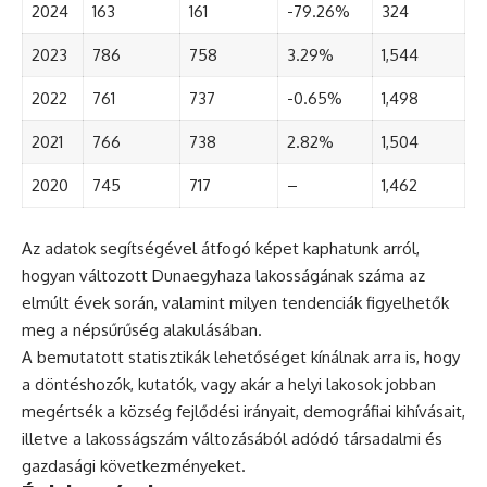
2024
163
161
-79.26%
324
2023
786
758
3.29%
1,544
2022
761
737
-0.65%
1,498
2021
766
738
2.82%
1,504
2020
745
717
–
1,462
Az adatok segítségével átfogó képet kaphatunk arról,
hogyan változott Dunaegyhaza lakosságának száma az
elmúlt évek során, valamint milyen tendenciák figyelhetők
meg a népsűrűség alakulásában.
A bemutatott statisztikák lehetőséget kínálnak arra is, hogy
a döntéshozók, kutatók, vagy akár a helyi lakosok jobban
megértsék a község fejlődési irányait, demográfiai kihívásait,
illetve a lakosságszám változásából adódó társadalmi és
gazdasági következményeket.