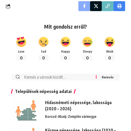
Mit gondolsz erről?
Love
Sad
Happy
Sleepy
Wink
0
0
0
0
0
Keresés:
Települések népesség adatai
Hidasnémeti népessége, lakossága
(2020 – 2026)
Borsod-Abaúj-Zemplén vármegye
Környe népessége, lakossága (2020 –