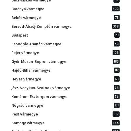
Bács-Kiskun vármegye
Baranya vármegye
300
Békés vármegye
75
Borsod-Abaúj-Zemplén vármegye
358
Budapest
23
Csongrád-Csanád vármegye
60
Fejér vármegye
108
Győr-Moson-Sopron vármegye
183
Hajdú-Bihar vármegye
82
Heves vármegye
121
Jász-Nagykun-Szolnok vármegye
78
Komárom-Esztergom vármegye
76
Nógrád vármegye
131
Pest vármegye
187
Somogy vármegye
246