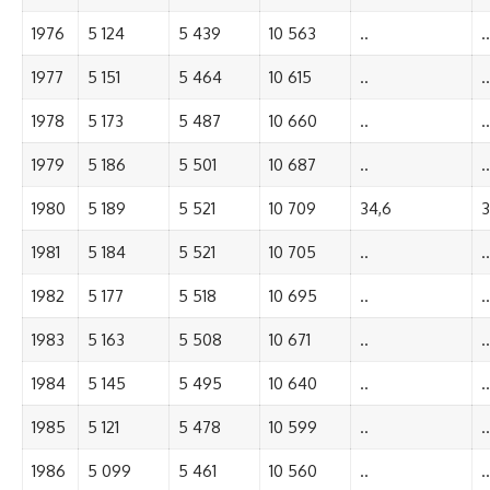
1976
5 124
5 439
10 563
..
..
1977
5 151
5 464
10 615
..
..
1978
5 173
5 487
10 660
..
..
1979
5 186
5 501
10 687
..
..
1980
5 189
5 521
10 709
34,6
3
1981
5 184
5 521
10 705
..
..
1982
5 177
5 518
10 695
..
..
1983
5 163
5 508
10 671
..
..
1984
5 145
5 495
10 640
..
..
1985
5 121
5 478
10 599
..
..
1986
5 099
5 461
10 560
..
..