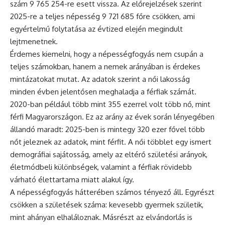
szám 9 765 254-re esett vissza. Az előrejelzések szerint
2025-re a teljes népesség 9 721 685 főre csökken, ami
egyértelmű folytatása az évtized elején megindult
lejtmenetnek.
Érdemes kiemelni, hogy a népességfogyás nem csupán a
teljes számokban, hanem a nemek arányában is érdekes
mintázatokat mutat. Az adatok szerint a női lakosság
minden évben jelentősen meghaladja a férfiak számát.
2020-ban például több mint 355 ezerrel volt több nő, mint
férfi Magyarországon. Ez az arány az évek során lényegében
állandó maradt: 2025-ben is mintegy 320 ezer fővel több
nőt jeleznek az adatok, mint férfit. A női többlet egy ismert
demográfiai sajátosság, amely az eltérő születési arányok,
életmódbeli különbségek, valamint a férfiak rövidebb
várható élettartama miatt alakul így.
A népességfogyás hátterében számos tényező áll. Egyrészt
csökken a születések száma: kevesebb gyermek születik,
mint ahányan elhaláloznak. Másrészt az elvándorlás is