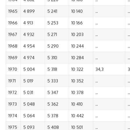
1965
4 899
5 241
10 140
..
..
1966
4 913
5 253
10 166
..
..
1967
4 932
5 271
10 203
..
..
1968
4 954
5 290
10 244
..
..
1969
4 974
5 310
10 284
..
..
1970
5 004
5 318
10 322
34,3
3
1971
5 019
5 333
10 352
..
..
1972
5 031
5 347
10 378
..
..
1973
5 048
5 362
10 410
..
..
1974
5 064
5 378
10 442
..
..
1975
5 093
5 408
10 501
..
..