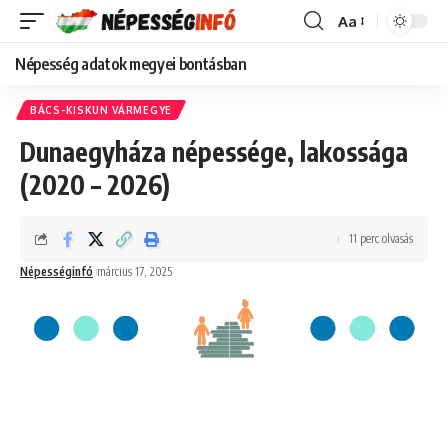
Aa
Font
Resizer
Népesség adatok megyei bontásban
BÁCS-KISKUN VÁRMEGYE
Dunaegyháza népessége, lakossága
(2020 – 2026)
11 perc olvasás
Népességinfó
március 17, 2025