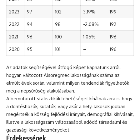
2023
97
102
3.19%
199
2022
94
98
-2.08%
192
2021
96
100
1.05%
196
2020
95
101
–
196
Az adatok segítségével átfogó képet kaphatunk arról,
hogyan változott Alsoregmec lakosságának száma az
elmúlt évek során, valamint milyen tendenciák figyelhetők
meg a népsűrűség alakulásában.
A bemutatott statisztikák lehetőséget kínálnak arra is, hogy
a döntéshozók, kutatók, vagy akár a helyi lakosok jobban
megértsék a község fejlődési irányait, demográfiai kihívásait,
illetve a lakosságszám változásából adódó társadalmi és
gazdasági következményeket.
Érdekességek