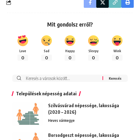
Mit gondolsz erről?
Love
Sad
Happy
Sleepy
Wink
0
0
0
0
0
Keresés:
Települések népesség adatai
Szilvásvárad népessége, lakossága
(2020 – 2026)
Heves vármegye
Borsodgeszt népessége, lakossága