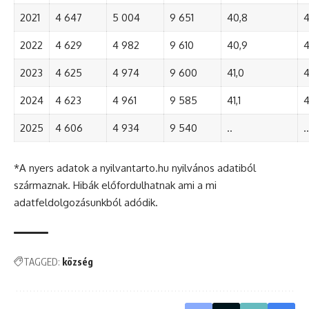
2021
4 647
5 004
9 651
40,8
4
2022
4 629
4 982
9 610
40,9
4
2023
4 625
4 974
9 600
41,0
4
2024
4 623
4 961
9 585
41,1
4
2025
4 606
4 934
9 540
..
..
*A nyers adatok a nyilvantarto.hu nyilvános adatiból
származnak. Hibák előfordulhatnak ami a mi
adatfeldolgozásunkból adódik.
TAGGED:
község