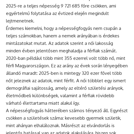
2025-re a teljes népesség 9 721 685 főre csökken, ami
egyértelmű folytatása az évtized elején megindult
lejtmenetnek.
Érdemes kiemelni, hogy a népességfogyás nem csupán a
teljes számokban, hanem a nemek arányában is érdekes
mintázatokat mutat. Az adatok szerint a női lakosság
minden évben jelentősen meghaladja a férfiak számát.
2020-ban például több mint 355 ezerrel volt több nő, mint
férfi Magyarországon. Ez az arány az évek során lényegében
állandó maradt: 2025-ben is mintegy 320 ezer fővel több
nőt jeleznek az adatok, mint férfit. A női többlet egy ismert
demográfiai sajátosság, amely az eltérő születési arányok,
életmódbeli különbségek, valamint a férfiak rövidebb
várható élettartama miatt alakul így.
A népességfogyás hátterében számos tényező áll. Egyrészt
csökken a születések száma: kevesebb gyermek születik,
mint ahányan elhaláloznak. Másrészt az elvándorlás is
jelentős hatással van az adatok alakulására, hiszen sok