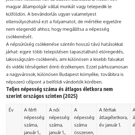
magyar állampolgár vállal munkát vagy telepedik le
külföldön. A bevándorlás ugyan valamelyest
ellensúlyozhatná ezt a folyamatot, de mértéke egyelőre
nem elegendő ahhoz, hogy megállítsa a népesség
csökkenését.
A népsűrűség csökkenése szintén hosszú távú hatásokkal
járhat: egyre több településen tapasztalható elöregedés,
lakosságszám-csökkenés, ami különösen a kisebb falvakat
és vidéki térségeket érinti érzékenyen. Ezzel párhuzamosan
a nagyvárosok, különösen Budapest környéke, továbbra is
népszerű célpont a belföldi vándorlók körében.
Teljes népesség száma és átlagos életkora nem
szerint országos szinten (2025)
Év
A férfi
A női
A
A férfiak
A
népesség
népesség
népesség
átlagéletkora,
á
száma,
száma,
száma
év január 1.
é
január 1.,
január 1.,
összesen,