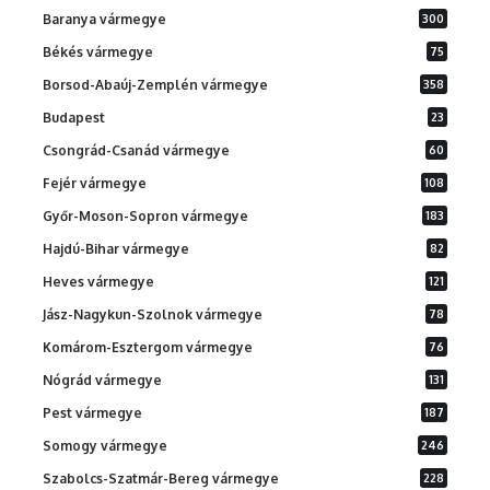
Baranya vármegye
300
Békés vármegye
75
Borsod-Abaúj-Zemplén vármegye
358
Budapest
23
Csongrád-Csanád vármegye
60
Fejér vármegye
108
Győr-Moson-Sopron vármegye
183
Hajdú-Bihar vármegye
82
Heves vármegye
121
Jász-Nagykun-Szolnok vármegye
78
Komárom-Esztergom vármegye
76
Nógrád vármegye
131
Pest vármegye
187
Somogy vármegye
246
Szabolcs-Szatmár-Bereg vármegye
228