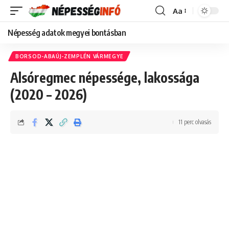
Aa
Font
Resizer
Népesség adatok megyei bontásban
BORSOD-ABAÚJ-ZEMPLÉN VÁRMEGYE
Alsóregmec népessége, lakossága
(2020 – 2026)
11 perc olvasás