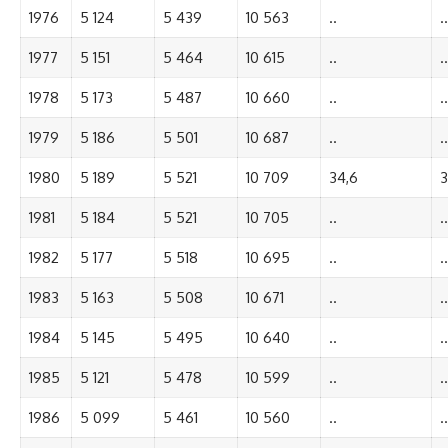
1976
5 124
5 439
10 563
..
..
1977
5 151
5 464
10 615
..
..
1978
5 173
5 487
10 660
..
..
1979
5 186
5 501
10 687
..
..
1980
5 189
5 521
10 709
34,6
3
1981
5 184
5 521
10 705
..
..
1982
5 177
5 518
10 695
..
..
1983
5 163
5 508
10 671
..
..
1984
5 145
5 495
10 640
..
..
1985
5 121
5 478
10 599
..
..
1986
5 099
5 461
10 560
..
..