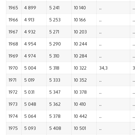
1965
4 899
5 241
10 140
..
..
1966
4 913
5 253
10 166
..
..
1967
4 932
5 271
10 203
..
..
1968
4 954
5 290
10 244
..
..
1969
4 974
5 310
10 284
..
..
1970
5 004
5 318
10 322
34,3
3
1971
5 019
5 333
10 352
..
..
1972
5 031
5 347
10 378
..
..
1973
5 048
5 362
10 410
..
..
1974
5 064
5 378
10 442
..
..
1975
5 093
5 408
10 501
..
..