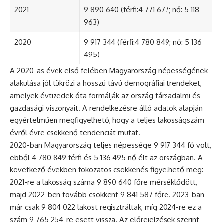
2021
9 890 640 (férfi:4 771 677; nő: 5 118
963)
2020
9 917 344 (férfi:4 780 849; nő: 5 136
495)
A 2020-as évek első felében Magyarország népességének
alakulása jól tükrözi a hosszú távú demográfiai trendeket,
amelyek évtizedek óta formálják az ország társadalmi és
gazdasági viszonyait. A rendelkezésre álló adatok alapján
egyértelműen megfigyelhető, hogy a teljes lakosságszám
évről évre csökkenő tendenciát mutat.
2020-ban Magyarország teljes népessége 9 917 344 fő volt,
ebből 4 780 849 férfi és 5 136 495 nő élt az országban. A
következő években fokozatos csökkenés figyelhető meg:
2021-re a lakosság száma 9 890 640 főre mérséklődött,
majd 2022-ben tovább csökkent 9 841 587 főre. 2023-ban
már csak 9 804 022 lakost regisztráltak, míg 2024-re ez a
szám 9 765 254-re esett vissza. Az előrejelzések szerint