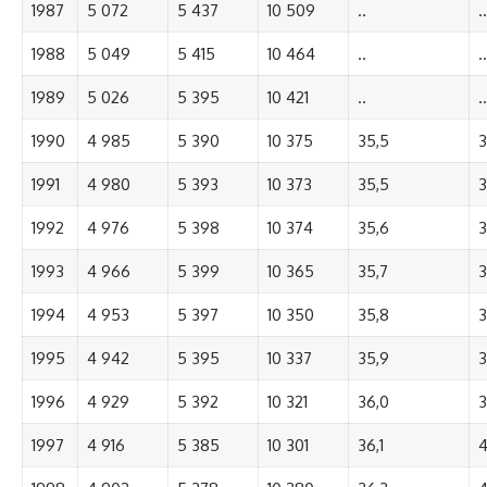
1987
5 072
5 437
10 509
..
..
1988
5 049
5 415
10 464
..
..
1989
5 026
5 395
10 421
..
..
1990
4 985
5 390
10 375
35,5
3
1991
4 980
5 393
10 373
35,5
3
1992
4 976
5 398
10 374
35,6
3
1993
4 966
5 399
10 365
35,7
3
1994
4 953
5 397
10 350
35,8
3
1995
4 942
5 395
10 337
35,9
3
1996
4 929
5 392
10 321
36,0
3
1997
4 916
5 385
10 301
36,1
4