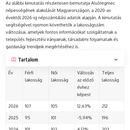
Az alábbi kimutatás részletesen bemutatja Alsóregmec
népességének alakulását Magyarországon, a 2020-as
évektől 2026-ig népszámlálási adatok alapján. A kimutatás
segítségével nyomon követhetők a lakosságszám
változásai, amelyek fontos információkat szolgáltatnak a
település fejlesztési irányainak, társadalmi folyamataik és
gazdasági trendjeik megértéséhez is.
Tartalom
Év
Férfi
Női
Változás
Teljes
lakosság
lakosság
az előző
lakosság
évhez
képest
2026
107
105
12.63%
212
2025
95
101
-5.94%
196
2024
101
102
4.12%
203