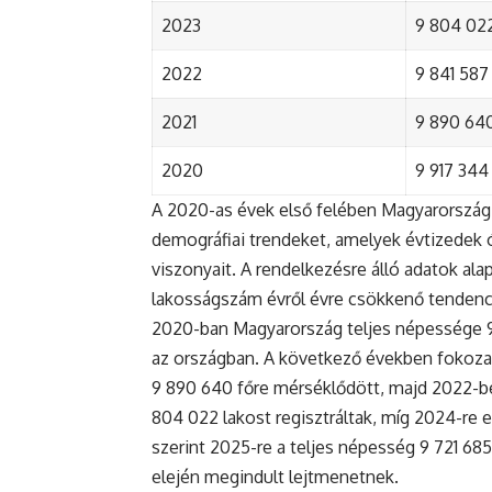
2023
9 804 022
2022
9 841 587 
2021
9 890 640 
2020
9 917 344 
A 2020-as évek első felében Magyarország 
demográfiai trendeket, amelyek évtizedek ó
viszonyait. A rendelkezésre álló adatok al
lakosságszám évről évre csökkenő tendenc
2020-ban Magyarország teljes népessége 9 9
az országban. A következő években fokoza
9 890 640 főre mérséklődött, majd 2022-be
804 022 lakost regisztráltak, míg 2024-re e
szerint 2025-re a teljes népesség 9 721 68
elején megindult lejtmenetnek.