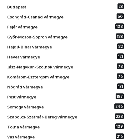
23
Budapest
60
Csongrád-Csanád vármegye
108
Fejér vármegye
183
Győr-Moson-Sopron vármegye
82
Hajdú-Bihar vármegye
121
Heves vármegye
78
Jász-Nagykun-Szolnok vármegye
76
Komárom-Esztergom vármegye
131
Nógrád vármegye
187
Pest vármegye
246
Somogy vármegye
228
Szabolcs-Szatmár-Bereg vármegye
109
Tolna vármegye
216
Vas vármegye