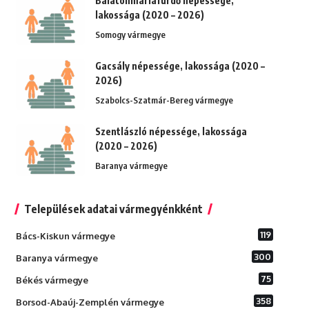
Balatonmáriafürdő népessége,
lakossága (2020 – 2026)
Somogy vármegye
Gacsály népessége, lakossága (2020 –
2026)
Szabolcs-Szatmár-Bereg vármegye
Szentlászló népessége, lakossága
(2020 – 2026)
Baranya vármegye
Települések adatai vármegyénkként
119
Bács-Kiskun vármegye
300
Baranya vármegye
75
Békés vármegye
358
Borsod-Abaúj-Zemplén vármegye