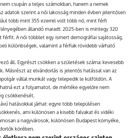
 nem csupán a teljes számokban, hanem a nemek
Az adatok szerint a női lakosság minden évben jelentősen
ul több mint 355 ezerrel volt több nő, mint férfi
 lényegében állandó maradt: 2025-ben is mintegy 320
 férfit. A női többlet egy ismert demográfiai sajátosság,
eli különbségek, valamint a férfiak rövidebb várható
ző áll. Egyrészt csökken a születések száma: kevesebb
. Másrészt az elvándorlás is jelentős hatással van az
polgár vállal munkát vagy telepedik le külföldön. A
hatná ezt a folyamatot, de mértéke egyelőre nem
ég csökkenését.
vú hatásokkal járhat: egyre több településen
ökkenés, ami különösen a kisebb falvakat és vidéki
uzamosan a nagyvárosok, különösen Budapest környéke,
ndorlók körében.
 életkora nem szerint országos szinten