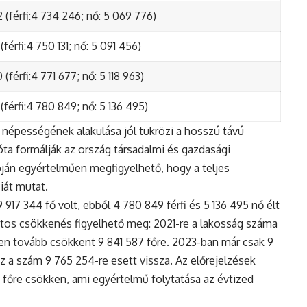
 (férfi:4 734 246; nő: 5 069 776)
(férfi:4 750 131; nő: 5 091 456)
(férfi:4 771 677; nő: 5 118 963)
(férfi:4 780 849; nő: 5 136 495)
népességének alakulása jól tükrözi a hosszú távú
ta formálják az ország társadalmi és gazdasági
apján egyértelműen megfigyelhető, hogy a teljes
iát mutat.
17 344 fő volt, ebből 4 780 849 férfi és 5 136 495 nő élt
tos csökkenés figyelhető meg: 2021-re a lakosság száma
n tovább csökkent 9 841 587 főre. 2023-ban már csak 9
z a szám 9 765 254-re esett vissza. Az előrejelzések
5 főre csökken, ami egyértelmű folytatása az évtized