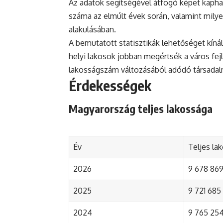
Az adatok segítségével átfogó képet kapha
száma az elmúlt évek során, valamint mily
alakulásában.
A bemutatott statisztikák lehetőséget kínál
helyi lakosok jobban megértsék a város fejlőd
lakosságszám változásából adódó társada
Érdekességek
Magyarország teljes lakossága
Év
Teljes la
2026
9 678 869 
2025
9 721 685 
2024
9 765 254 