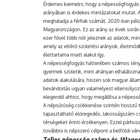
Érdemes kiemelni, hogy a népességfogyás
arányában is érdekes mintázatokat mutat. 
meghaladja a férfiak számát. 2020-ban példá
Magyarországon. Ez az arány az évek során
ezer fővel több nőt jeleznek az adatok, mint
amely az eltérő születési arányok, életmódb
élettartama miatt alakul így.
A népességfogyás hátterében számos ténye
gyermek születik, mint ahányan elhaláloznak
adatok alakulására, hiszen sok magyar állam
bevándorlás ugyan valamelyest ellensúlyoz
elegendő ahhoz, hogy megállítsa a népess
A népsűrűség csökkenése szintén hosszú tá
tapasztalható elöregedés, lakosságszám-cs
térségeket érinti érzékenyen. Ezzel párh
továbbra is népszerű célpont a belföldi vá
Teljes népesség száma és átlagos