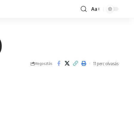
Aa
Font
Resizer
)
11 perc olvasás
Megosztás