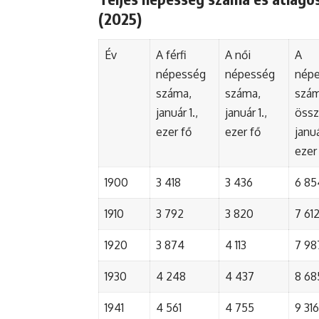
(2025)
Év
A férfi
A női
A
népesség
népesség
nép
száma,
száma,
szá
január 1.,
január 1.,
össz
ezer fő
ezer fő
januá
ezer
1900
3 418
3 436
6 85
1910
3 792
3 820
7 61
1920
3 874
4 113
7 98
1930
4 248
4 437
8 68
1941
4 561
4 755
9 316