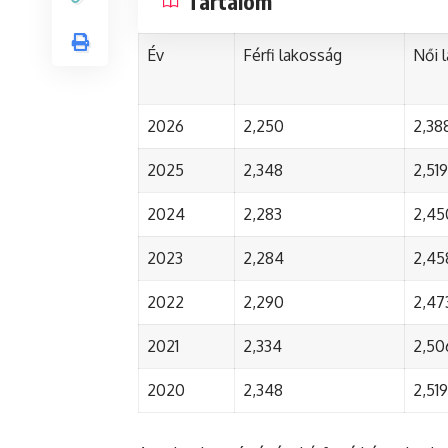
Tartalom
Év
Férfi lakosság
Női 
2026
2,250
2,38
2025
2,348
2,519
2024
2,283
2,45
2023
2,284
2,45
2022
2,290
2,47
2021
2,334
2,50
2020
2,348
2,519