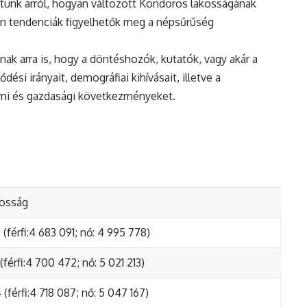
tunk arról, hogyan változott Kondoros lakosságának
en tendenciák figyelhetők meg a népsűrűség
nak arra is, hogy a döntéshozók, kutatók, vagy akár a
ési irányait, demográfiai kihívásait, illetve a
lmi és gazdasági következményeket.
kosság
(férfi:4 683 091; nő: 4 995 778)
(férfi:4 700 472; nő: 5 021 213)
(férfi:4 718 087; nő: 5 047 167)