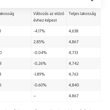
lakosság
Változás az előző
Teljes lakosság
évhez képest
8
-4.17%
4,638
2.85%
4,867
0
-0.04%
4,733
8
-0.26%
4,742
3
-1.89%
4,763
6
-0.60%
4,840
–
4,867