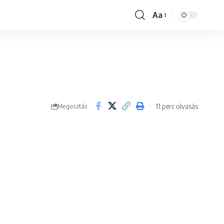
Aa
Font
Resizer
11 perc olvasás
Megosztás