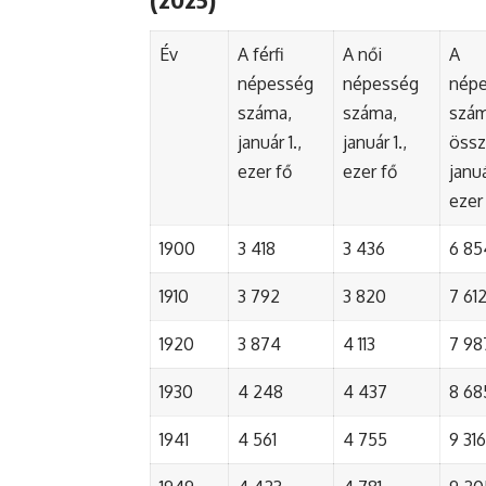
Év
A férfi
A női
A
népesség
népesség
nép
száma,
száma,
szá
január 1.,
január 1.,
össz
ezer fő
ezer fő
januá
ezer
1900
3 418
3 436
6 85
1910
3 792
3 820
7 61
1920
3 874
4 113
7 98
1930
4 248
4 437
8 68
1941
4 561
4 755
9 316