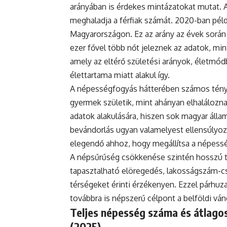
arányában is érdekes mintázatokat mutat. 
meghaladja a férfiak számát. 2020-ban példá
Magyarországon. Ez az arány az évek során
ezer fővel több nőt jeleznek az adatok, mint
amely az eltérő születési arányok, életmódb
élettartama miatt alakul így.
A népességfogyás hátterében számos ténye
gyermek születik, mint ahányan elhaláloznak
adatok alakulására, hiszen sok magyar állam
bevándorlás ugyan valamelyest ellensúlyoz
elegendő ahhoz, hogy megállítsa a népess
A népsűrűség csökkenése szintén hosszú tá
tapasztalható elöregedés, lakosságszám-cs
térségeket érinti érzékenyen. Ezzel párh
továbbra is népszerű célpont a belföldi vá
Teljes népesség száma és átlagos
(2025)