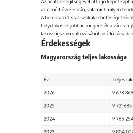
Az adatok segítségével átfogó képet kapha
az elmúlt évek során, valamint milyen tend
A bemutatott statisztikák lehetőséget kínál
helyi lakosok jobban megértsék a város fejlőd
lakosságszám változásából adódó társada
Érdekességek
Magyarország teljes lakossága
Év
Teljes la
2026
9 678 869 
2025
9 721 685 
2024
9 765 254 
2023
9 804 022