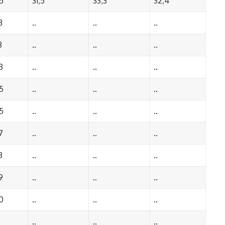
5
31,5
33,3
32,4
3
..
..
..
3
..
..
..
3
..
..
..
5
..
..
..
5
..
..
..
7
..
..
..
3
..
..
..
9
..
..
..
0
..
..
..
..
..
..