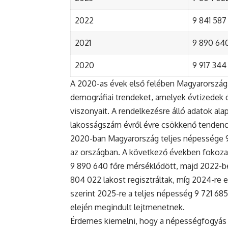
2022
9 841 587 
2021
9 890 640 
2020
9 917 344 
A 2020-as évek első felében Magyarország 
demográfiai trendeket, amelyek évtizedek ó
viszonyait. A rendelkezésre álló adatok al
lakosságszám évről évre csökkenő tendenc
2020-ban Magyarország teljes népessége 9 9
az országban. A következő években fokoza
9 890 640 főre mérséklődött, majd 2022-be
804 022 lakost regisztráltak, míg 2024-re e
szerint 2025-re a teljes népesség 9 721 68
elején megindult lejtmenetnek.
Érdemes kiemelni, hogy a népességfogyás