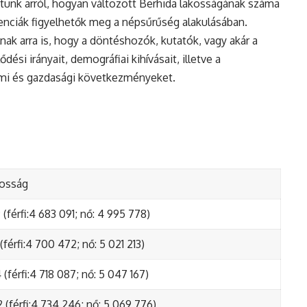
tunk arról, hogyan változott Berhida lakosságának száma
enciák figyelhetők meg a népsűrűség alakulásában.
nak arra is, hogy a döntéshozók, kutatók, vagy akár a
ési irányait, demográfiai kihívásait, illetve a
lmi és gazdasági következményeket.
kosság
(férfi:4 683 091; nő: 4 995 778)
(férfi:4 700 472; nő: 5 021 213)
(férfi:4 718 087; nő: 5 047 167)
 (férfi:4 734 246; nő: 5 069 776)