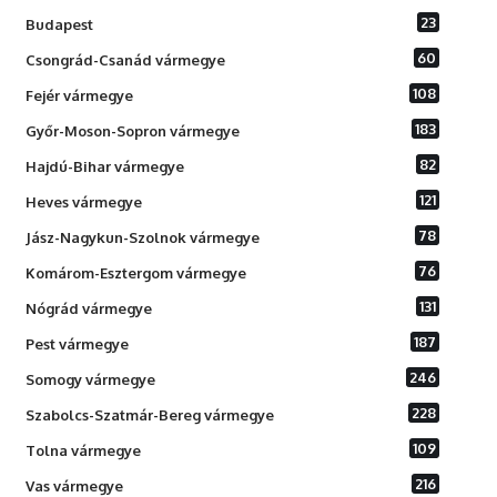
23
Budapest
60
Csongrád-Csanád vármegye
108
Fejér vármegye
183
Győr-Moson-Sopron vármegye
82
Hajdú-Bihar vármegye
121
Heves vármegye
78
Jász-Nagykun-Szolnok vármegye
76
Komárom-Esztergom vármegye
131
Nógrád vármegye
187
Pest vármegye
246
Somogy vármegye
228
Szabolcs-Szatmár-Bereg vármegye
109
Tolna vármegye
216
Vas vármegye