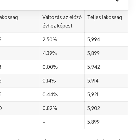
lakosság
Változás az előző
Teljes lakosság
évhez képest
3
2.50%
5,994
-1.39%
5,899
3
0.00%
5,942
5
0.14%
5,914
6
0.44%
5,921
0
0.82%
5,902
–
5,899