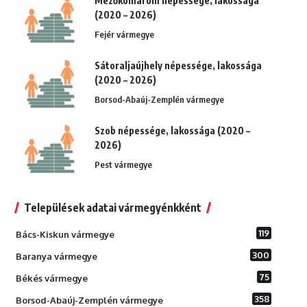
Mezőkomárom népessége, lakossága
(2020 – 2026)
Fejér vármegye
Sátoraljaújhely népessége, lakossága
(2020 – 2026)
Borsod-Abaúj-Zemplén vármegye
Szob népessége, lakossága (2020 –
2026)
Pest vármegye
Települések adatai vármegyénkként
119
Bács-Kiskun vármegye
300
Baranya vármegye
75
Békés vármegye
358
Borsod-Abaúj-Zemplén vármegye