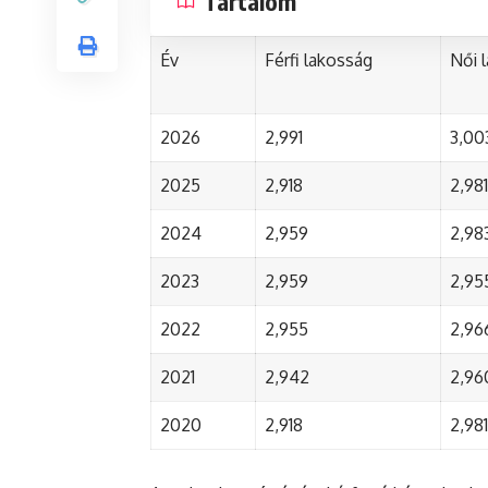
Tartalom
Év
Férfi lakosság
Női 
2026
2,991
3,00
2025
2,918
2,981
2024
2,959
2,98
2023
2,959
2,95
2022
2,955
2,96
2021
2,942
2,96
2020
2,918
2,981