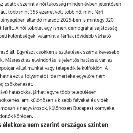
Az adatok szerint a női lakosság minden évben jelentősen
ul több mint 355 ezerrel volt több nő, mint férfi
 lényegében állandó maradt: 2025-ben is mintegy 320
 férfit. A női többlet egy ismert demográfiai sajátosság,
eli különbségek, valamint a férfiak rövidebb várható
ző áll. Egyrészt csökken a születések száma: kevesebb
. Másrészt az elvándorlás is jelentős hatással van az
polgár vállal munkát vagy telepedik le külföldön. A
hatná ezt a folyamatot, de mértéke egyelőre nem
ég csökkenését.
vú hatásokkal járhat: egyre több településen
ökkenés, ami különösen a kisebb falvakat és vidéki
uzamosan a nagyvárosok, különösen Budapest környéke,
ndorlók körében.
 életkora nem szerint országos szinten