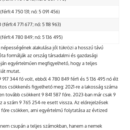
(férfi:4 750 131; nő: 5 091 456)
(férfi:4 771 677; nő: 5 118 963)
(férfi:4 780 849; nő: 5 136 495)
népességének alakulása jól tükrözi a hosszú távú
ta formálják az ország társadalmi és gazdasági
apján egyértelműen megfigyelhető, hogy a teljes
iát mutat.
17 344 fő volt, ebből 4 780 849 férfi és 5 136 495 nő élt
tos csökkenés figyelhető meg: 2021-re a lakosság száma
n tovább csökkent 9 841 587 főre. 2023-ban már csak 9
z a szám 9 765 254-re esett vissza. Az előrejelzések
5 főre csökken, ami egyértelmű folytatása az évtized
 nem csupán a teljes számokban, hanem a nemek