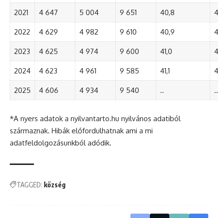
2021
4 647
5 004
9 651
40,8
4
2022
4 629
4 982
9 610
40,9
4
2023
4 625
4 974
9 600
41,0
4
2024
4 623
4 961
9 585
41,1
4
2025
4 606
4 934
9 540
..
..
*A nyers adatok a nyilvantarto.hu nyilvános adatiból
származnak. Hibák előfordulhatnak ami a mi
adatfeldolgozásunkból adódik.
TAGGED:
község