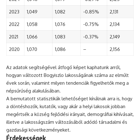
2023
1,049
1,082
-0.85%
2,131
2022
1,058
1,076
-0.75%
2,134
2021
1,066
1,083
-0.37%
2,149
2020
1,070
1,086
–
2,156
Az adatok segítségével átfogó képet kaphatunk arról,
hogyan változott Bogyiszlo lakosságának száma az elmúlt
évek során, valamint milyen tendenciák figyelhetők meg a
népsűrűség alakulásában.
A bemutatott statisztikák lehetőséget kínálnak arra is, hogy
a döntéshozók, kutatók, vagy akár a helyi lakosok jobban
megértsék a község fejlődési irányait, demográfiai kihívásait,
illetve a lakosságszám változásából adódó társadalmi és
gazdasági következményeket.
Érdekességek