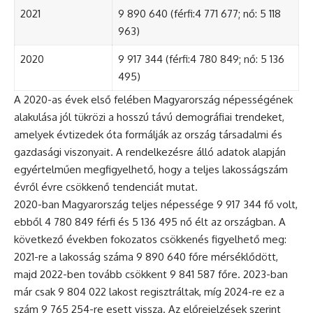
2021
9 890 640 (férfi:4 771 677; nő: 5 118
963)
2020
9 917 344 (férfi:4 780 849; nő: 5 136
495)
A 2020-as évek első felében Magyarország népességének
alakulása jól tükrözi a hosszú távú demográfiai trendeket,
amelyek évtizedek óta formálják az ország társadalmi és
gazdasági viszonyait. A rendelkezésre álló adatok alapján
egyértelműen megfigyelhető, hogy a teljes lakosságszám
évről évre csökkenő tendenciát mutat.
2020-ban Magyarország teljes népessége 9 917 344 fő volt,
ebből 4 780 849 férfi és 5 136 495 nő élt az országban. A
következő években fokozatos csökkenés figyelhető meg:
2021-re a lakosság száma 9 890 640 főre mérséklődött,
majd 2022-ben tovább csökkent 9 841 587 főre. 2023-ban
már csak 9 804 022 lakost regisztráltak, míg 2024-re ez a
szám 9 765 254-re esett vissza. Az előrejelzések szerint