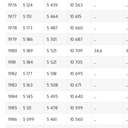
1976
5 124
5 439
10 563
..
..
1977
5 151
5 464
10 615
..
..
1978
5 173
5 487
10 660
..
..
1979
5 186
5 501
10 687
..
..
1980
5 189
5 521
10 709
34,6
3
1981
5 184
5 521
10 705
..
..
1982
5 177
5 518
10 695
..
..
1983
5 163
5 508
10 671
..
..
1984
5 145
5 495
10 640
..
..
1985
5 121
5 478
10 599
..
..
1986
5 099
5 461
10 560
..
..