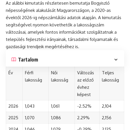
Az alábbi kimutatás részletesen bemutatja Bogyiszló
népességének alakulását Magyarországon, a 2020-as
évektől 2026-ig népszámlálási adatok alapján. A kimutatás
segítségével nyomon követhetők a lakosságszám
változásai, amelyek fontos információkat szolgáltatnak a
település fejlesztési irányainak, társadalmi folyamataik és
gazdasági trendjeik megértéséhez is.
Tartalom
Év
Férfi
Női
Változás
Teljes
lakosság
lakosság
az előző
lakosság
évhez
képest
2026
1,043
1,061
-2.52%
2,104
2025
1,070
1,086
2.29%
2,156
2024
1,046
1,079
-0.29%
2,125