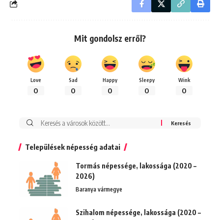
Mit gondolsz erről?
Love
Sad
Happy
Sleepy
Wink
0
0
0
0
0
Keresés:
Települések népesség adatai
Tormás népessége, lakossága (2020 –
2026)
Baranya vármegye
Szihalom népessége, lakossága (2020 –