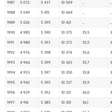
1987
5 072
5 437
10 509
..
..
1988
5 049
5 415
10 464
..
..
1989
5 026
5 395
10 421
..
..
1990
4 985
5 390
10 375
35,5
3
1991
4 980
5 393
10 373
35,5
3
1992
4 976
5 398
10 374
35,6
3
1993
4 966
5 399
10 365
35,7
3
1994
4 953
5 397
10 350
35,8
3
1995
4 942
5 395
10 337
35,9
3
1996
4 929
5 392
10 321
36,0
3
1997
4 916
5 385
10 301
36,1
4