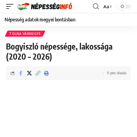
Aa
Font
Resizer
Népesség adatok megyei bontásban
TOLNA VÁRMEGYE
Bogyiszló népessége, lakossága
(2020 – 2026)
11 perc olvasás