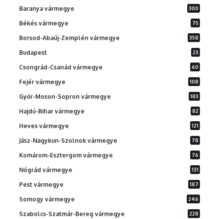
Baranya vármegye
300
Békés vármegye
75
Borsod-Abaúj-Zemplén vármegye
358
Budapest
23
Csongrád-Csanád vármegye
60
Fejér vármegye
108
Győr-Moson-Sopron vármegye
183
Hajdú-Bihar vármegye
82
Heves vármegye
121
Jász-Nagykun-Szolnok vármegye
78
Komárom-Esztergom vármegye
76
Nógrád vármegye
131
Pest vármegye
187
Somogy vármegye
246
Szabolcs-Szatmár-Bereg vármegye
228