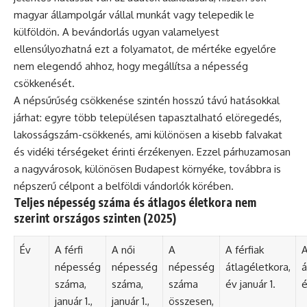
magyar állampolgár vállal munkát vagy telepedik le
külföldön. A bevándorlás ugyan valamelyest
ellensúlyozhatná ezt a folyamatot, de mértéke egyelőre
nem elegendő ahhoz, hogy megállítsa a népesség
csökkenését.
A népsűrűség csökkenése szintén hosszú távú hatásokkal
járhat: egyre több településen tapasztalható elöregedés,
lakosságszám-csökkenés, ami különösen a kisebb falvakat
és vidéki térségeket érinti érzékenyen. Ezzel párhuzamosan
a nagyvárosok, különösen Budapest környéke, továbbra is
népszerű célpont a belföldi vándorlók körében.
Teljes népesség száma és átlagos életkora nem
szerint országos szinten (2025)
Év
A férfi
A női
A
A férfiak
A
népesség
népesség
népesség
átlagéletkora,
á
száma,
száma,
száma
év január 1.
é
január 1.,
január 1.,
összesen,