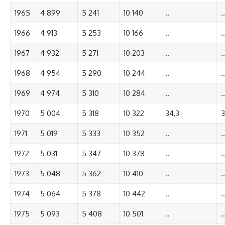
1965
4 899
5 241
10 140
..
..
1966
4 913
5 253
10 166
..
..
1967
4 932
5 271
10 203
..
..
1968
4 954
5 290
10 244
..
..
1969
4 974
5 310
10 284
..
..
1970
5 004
5 318
10 322
34,3
3
1971
5 019
5 333
10 352
..
..
1972
5 031
5 347
10 378
..
..
1973
5 048
5 362
10 410
..
..
1974
5 064
5 378
10 442
..
..
1975
5 093
5 408
10 501
..
..