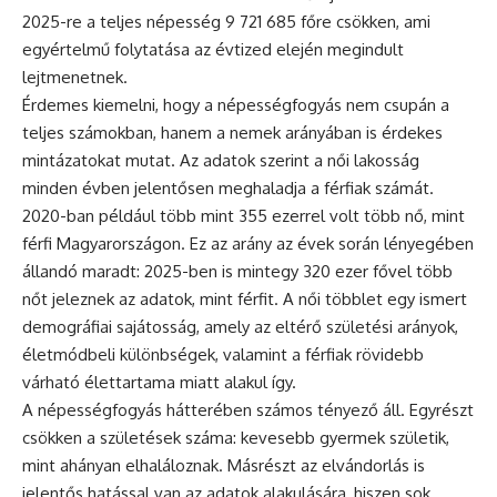
2025-re a teljes népesség 9 721 685 főre csökken, ami
egyértelmű folytatása az évtized elején megindult
lejtmenetnek.
Érdemes kiemelni, hogy a népességfogyás nem csupán a
teljes számokban, hanem a nemek arányában is érdekes
mintázatokat mutat. Az adatok szerint a női lakosság
minden évben jelentősen meghaladja a férfiak számát.
2020-ban például több mint 355 ezerrel volt több nő, mint
férfi Magyarországon. Ez az arány az évek során lényegében
állandó maradt: 2025-ben is mintegy 320 ezer fővel több
nőt jeleznek az adatok, mint férfit. A női többlet egy ismert
demográfiai sajátosság, amely az eltérő születési arányok,
életmódbeli különbségek, valamint a férfiak rövidebb
várható élettartama miatt alakul így.
A népességfogyás hátterében számos tényező áll. Egyrészt
csökken a születések száma: kevesebb gyermek születik,
mint ahányan elhaláloznak. Másrészt az elvándorlás is
jelentős hatással van az adatok alakulására, hiszen sok