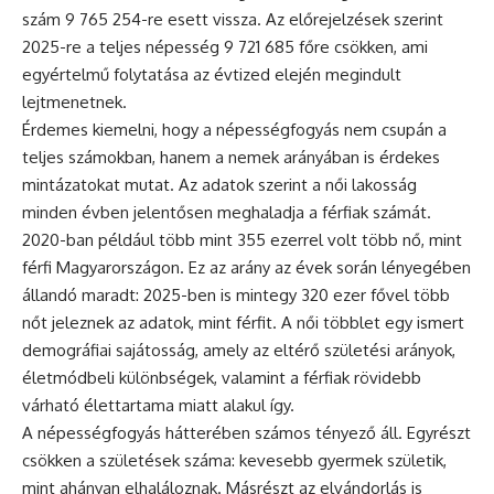
szám 9 765 254-re esett vissza. Az előrejelzések szerint
2025-re a teljes népesség 9 721 685 főre csökken, ami
egyértelmű folytatása az évtized elején megindult
lejtmenetnek.
Érdemes kiemelni, hogy a népességfogyás nem csupán a
teljes számokban, hanem a nemek arányában is érdekes
mintázatokat mutat. Az adatok szerint a női lakosság
minden évben jelentősen meghaladja a férfiak számát.
2020-ban például több mint 355 ezerrel volt több nő, mint
férfi Magyarországon. Ez az arány az évek során lényegében
állandó maradt: 2025-ben is mintegy 320 ezer fővel több
nőt jeleznek az adatok, mint férfit. A női többlet egy ismert
demográfiai sajátosság, amely az eltérő születési arányok,
életmódbeli különbségek, valamint a férfiak rövidebb
várható élettartama miatt alakul így.
A népességfogyás hátterében számos tényező áll. Egyrészt
csökken a születések száma: kevesebb gyermek születik,
mint ahányan elhaláloznak. Másrészt az elvándorlás is