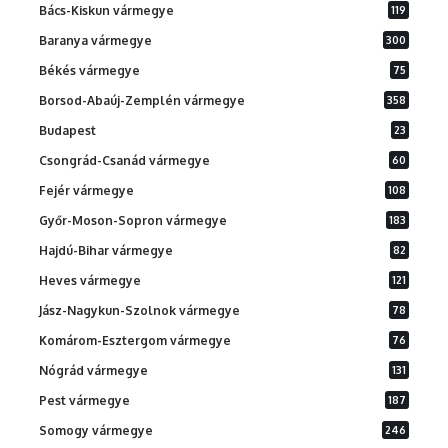
Bács-Kiskun vármegye
119
Baranya vármegye
300
Békés vármegye
75
Borsod-Abaúj-Zemplén vármegye
358
Budapest
23
Csongrád-Csanád vármegye
60
Fejér vármegye
108
Győr-Moson-Sopron vármegye
183
Hajdú-Bihar vármegye
82
Heves vármegye
121
Jász-Nagykun-Szolnok vármegye
78
Komárom-Esztergom vármegye
76
Nógrád vármegye
131
Pest vármegye
187
Somogy vármegye
246