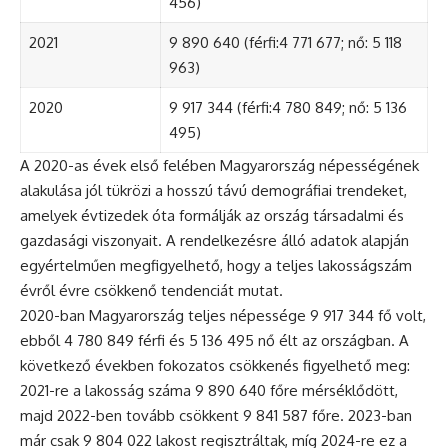
456)
2021
9 890 640 (férfi:4 771 677; nő: 5 118
963)
2020
9 917 344 (férfi:4 780 849; nő: 5 136
495)
A 2020-as évek első felében Magyarország népességének
alakulása jól tükrözi a hosszú távú demográfiai trendeket,
amelyek évtizedek óta formálják az ország társadalmi és
gazdasági viszonyait. A rendelkezésre álló adatok alapján
egyértelműen megfigyelhető, hogy a teljes lakosságszám
évről évre csökkenő tendenciát mutat.
2020-ban Magyarország teljes népessége 9 917 344 fő volt,
ebből 4 780 849 férfi és 5 136 495 nő élt az országban. A
következő években fokozatos csökkenés figyelhető meg:
2021-re a lakosság száma 9 890 640 főre mérséklődött,
majd 2022-ben tovább csökkent 9 841 587 főre. 2023-ban
már csak 9 804 022 lakost regisztráltak, míg 2024-re ez a