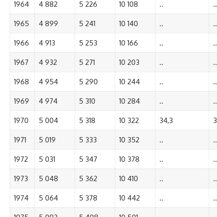
1964
4 882
5 226
10 108
..
..
1965
4 899
5 241
10 140
..
..
1966
4 913
5 253
10 166
..
..
1967
4 932
5 271
10 203
..
..
1968
4 954
5 290
10 244
..
..
1969
4 974
5 310
10 284
..
..
1970
5 004
5 318
10 322
34,3
3
1971
5 019
5 333
10 352
..
..
1972
5 031
5 347
10 378
..
..
1973
5 048
5 362
10 410
..
..
1974
5 064
5 378
10 442
..
..