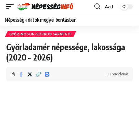
Aa
Font
Resizer
Népesség adatok megyei bontásban
GYŐR-MOSON-SOPRON VÁRMEGYE
Győrladamér népessége, lakossága
(2020 – 2026)
11 perc olvasás