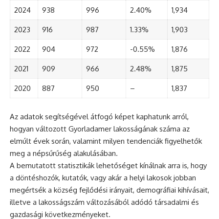
2024
938
996
2.40%
1,934
2023
916
987
1.33%
1,903
2022
904
972
-0.55%
1,876
2021
909
966
2.48%
1,875
2020
887
950
–
1,837
Az adatok segítségével átfogó képet kaphatunk arról,
hogyan változott Gyorladamer lakosságának száma az
elmúlt évek során, valamint milyen tendenciák figyelhetők
meg a népsűrűség alakulásában.
A bemutatott statisztikák lehetőséget kínálnak arra is, hogy
a döntéshozók, kutatók, vagy akár a helyi lakosok jobban
megértsék a község fejlődési irányait, demográfiai kihívásait,
illetve a lakosságszám változásából adódó társadalmi és
gazdasági következményeket.