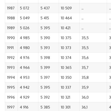
1987
5 072
5 437
10 509
..
..
1988
5 049
5 415
10 464
..
..
1989
5 026
5 395
10 421
..
..
1990
4 985
5 390
10 375
35,5
3
1991
4 980
5 393
10 373
35,5
3
1992
4 976
5 398
10 374
35,6
3
1993
4 966
5 399
10 365
35,7
3
1994
4 953
5 397
10 350
35,8
3
1995
4 942
5 395
10 337
35,9
3
1996
4 929
5 392
10 321
36,0
3
1997
4 916
5 385
10 301
36,1
4