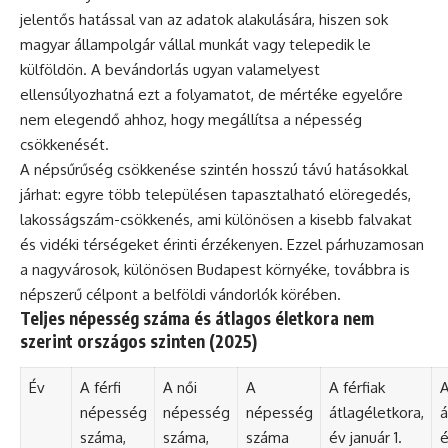
jelentős hatással van az adatok alakulására, hiszen sok
magyar állampolgár vállal munkát vagy telepedik le
külföldön. A bevándorlás ugyan valamelyest
ellensúlyozhatná ezt a folyamatot, de mértéke egyelőre
nem elegendő ahhoz, hogy megállítsa a népesség
csökkenését.
A népsűrűség csökkenése szintén hosszú távú hatásokkal
járhat: egyre több településen tapasztalható elöregedés,
lakosságszám-csökkenés, ami különösen a kisebb falvakat
és vidéki térségeket érinti érzékenyen. Ezzel párhuzamosan
a nagyvárosok, különösen Budapest környéke, továbbra is
népszerű célpont a belföldi vándorlók körében.
Teljes népesség száma és átlagos életkora nem
szerint országos szinten (2025)
Év
A férfi
A női
A
A férfiak
A
népesség
népesség
népesség
átlagéletkora,
á
száma,
száma,
száma
év január 1.
é