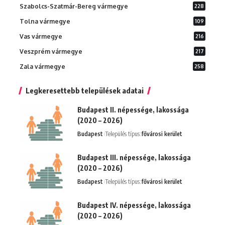
Szabolcs-Szatmár-Bereg vármegye
228
Tolna vármegye
109
Vas vármegye
216
Veszprém vármegye
217
Zala vármegye
258
Legkeresettebb települések adatai
Budapest II. népessége, lakossága
(2020 – 2026)
Budapest
Település típus:
fővárosi kerület
Budapest III. népessége, lakossága
(2020 – 2026)
Budapest
Település típus:
fővárosi kerület
Budapest IV. népessége, lakossága
(2020 – 2026)