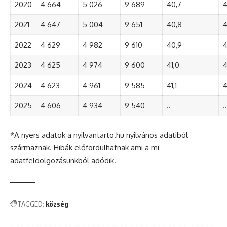
2020
4 664
5 026
9 689
40,7
4
2021
4 647
5 004
9 651
40,8
4
2022
4 629
4 982
9 610
40,9
4
2023
4 625
4 974
9 600
41,0
4
2024
4 623
4 961
9 585
41,1
4
2025
4 606
4 934
9 540
..
..
*A nyers adatok a nyilvantarto.hu nyilvános adatiból
származnak. Hibák előfordulhatnak ami a mi
adatfeldolgozásunkból adódik.
TAGGED:
község