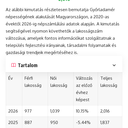
Az alábbi kimutatás részletesen bemutatja Győrladamér
népességének alakulását Magyarországon, a 2020-as
évektől 2026-ig népszámlálási adatok alapján. A kimutatás
segítségével nyomon követhetők a lakosságszám
változásai, amelyek fontos információkat szolgáltatnak a
település fejlesztési irányainak, társadalmi folyamataik és
gazdasági trendjeik megértéséhez is.
Tartalom
Év
Férfi
Női
Változás
Teljes
lakosság
lakosság
az előző
lakosság
évhez
képest
2026
977
1,039
10.15%
2,016
2025
887
950
-5.44%
1,837