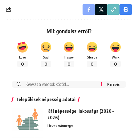
Mit gondolsz erről?
Love
Sad
Happy
Sleepy
Wink
0
0
0
0
0
Keresés:
Települések népesség adatai
Kál népessége, lakossága (2020 –
2026)
Heves vármegye