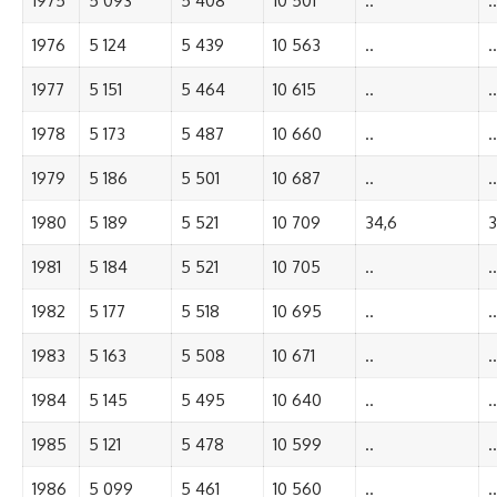
1975
5 093
5 408
10 501
..
..
1976
5 124
5 439
10 563
..
..
1977
5 151
5 464
10 615
..
..
1978
5 173
5 487
10 660
..
..
1979
5 186
5 501
10 687
..
..
1980
5 189
5 521
10 709
34,6
3
1981
5 184
5 521
10 705
..
..
1982
5 177
5 518
10 695
..
..
1983
5 163
5 508
10 671
..
..
1984
5 145
5 495
10 640
..
..
1985
5 121
5 478
10 599
..
..
1986
5 099
5 461
10 560
..
..