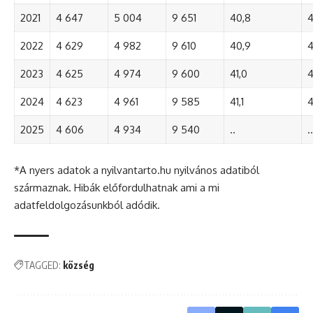
2021
4 647
5 004
9 651
40,8
4
2022
4 629
4 982
9 610
40,9
4
2023
4 625
4 974
9 600
41,0
4
2024
4 623
4 961
9 585
41,1
4
2025
4 606
4 934
9 540
..
..
*A nyers adatok a nyilvantarto.hu nyilvános adatiból
származnak. Hibák előfordulhatnak ami a mi
adatfeldolgozásunkból adódik.
TAGGED:
község