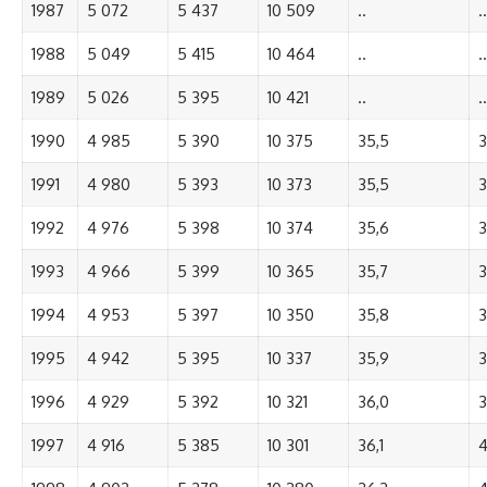
1987
5 072
5 437
10 509
..
..
1988
5 049
5 415
10 464
..
..
1989
5 026
5 395
10 421
..
..
1990
4 985
5 390
10 375
35,5
3
1991
4 980
5 393
10 373
35,5
3
1992
4 976
5 398
10 374
35,6
3
1993
4 966
5 399
10 365
35,7
3
1994
4 953
5 397
10 350
35,8
3
1995
4 942
5 395
10 337
35,9
3
1996
4 929
5 392
10 321
36,0
3
1997
4 916
5 385
10 301
36,1
4