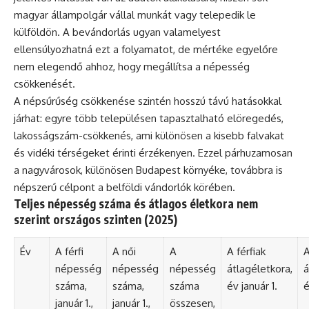
magyar állampolgár vállal munkát vagy telepedik le
külföldön. A bevándorlás ugyan valamelyest
ellensúlyozhatná ezt a folyamatot, de mértéke egyelőre
nem elegendő ahhoz, hogy megállítsa a népesség
csökkenését.
A népsűrűség csökkenése szintén hosszú távú hatásokkal
járhat: egyre több településen tapasztalható elöregedés,
lakosságszám-csökkenés, ami különösen a kisebb falvakat
és vidéki térségeket érinti érzékenyen. Ezzel párhuzamosan
a nagyvárosok, különösen Budapest környéke, továbbra is
népszerű célpont a belföldi vándorlók körében.
Teljes népesség száma és átlagos életkora nem
szerint országos szinten (2025)
Év
A férfi
A női
A
A férfiak
A
népesség
népesség
népesség
átlagéletkora,
á
száma,
száma,
száma
év január 1.
é
január 1.,
január 1.,
összesen,