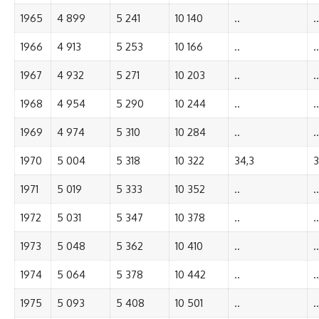
1965
4 899
5 241
10 140
..
..
1966
4 913
5 253
10 166
..
..
1967
4 932
5 271
10 203
..
..
1968
4 954
5 290
10 244
..
..
1969
4 974
5 310
10 284
..
..
1970
5 004
5 318
10 322
34,3
3
1971
5 019
5 333
10 352
..
..
1972
5 031
5 347
10 378
..
..
1973
5 048
5 362
10 410
..
..
1974
5 064
5 378
10 442
..
..
1975
5 093
5 408
10 501
..
..