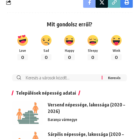
Mit gondolsz erről?
Love
Sad
Happy
Sleepy
Wink
0
0
0
0
0
Keresés:
Települések népesség adatai
Versend népessége, lakossága (2020 –
2026)
Baranya vármegye
Sárpilis népessége, lakossága (2020 –