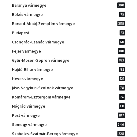
Baranya vármegye
300
Békés vármegye
75
Borsod-Abaúj-Zemplén vármegye
358
Budapest
23
Csongrád-Csanád vármegye
60
Fejér vármegye
108
Győr-Moson-Sopron vármegye
183
Hajdú-Bihar vármegye
82
Heves vármegye
121
Jász-Nagykun-Szolnok vármegye
78
Komárom-Esztergom vármegye
76
Nógrád vármegye
131
Pest vármegye
187
Somogy vármegye
246
Szabolcs-Szatmár-Bereg vármegye
228