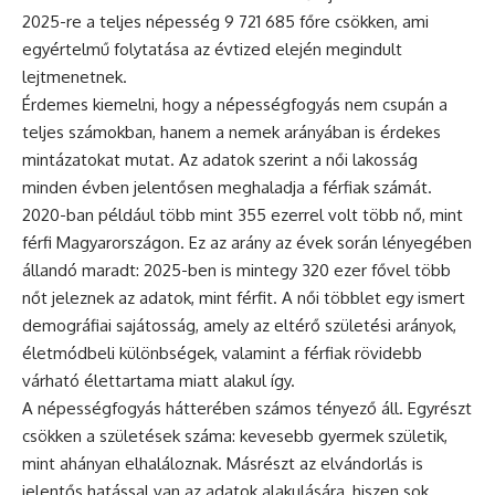
2025-re a teljes népesség 9 721 685 főre csökken, ami
egyértelmű folytatása az évtized elején megindult
lejtmenetnek.
Érdemes kiemelni, hogy a népességfogyás nem csupán a
teljes számokban, hanem a nemek arányában is érdekes
mintázatokat mutat. Az adatok szerint a női lakosság
minden évben jelentősen meghaladja a férfiak számát.
2020-ban például több mint 355 ezerrel volt több nő, mint
férfi Magyarországon. Ez az arány az évek során lényegében
állandó maradt: 2025-ben is mintegy 320 ezer fővel több
nőt jeleznek az adatok, mint férfit. A női többlet egy ismert
demográfiai sajátosság, amely az eltérő születési arányok,
életmódbeli különbségek, valamint a férfiak rövidebb
várható élettartama miatt alakul így.
A népességfogyás hátterében számos tényező áll. Egyrészt
csökken a születések száma: kevesebb gyermek születik,
mint ahányan elhaláloznak. Másrészt az elvándorlás is
jelentős hatással van az adatok alakulására, hiszen sok