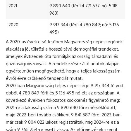
2021
9 890 640 (férfi:4 771 677; nő: 5 118
963)
2020
9 917 344 (férfi:4 780 849; nő: 5 136
495)
A 2020-as évek első felében Magyarország népességének
alakulása jól tükrözi a hosszú távú demográfiai trendeket,
amelyek évtizedek óta formálják az ország társadalmi és
gazdasági viszonyait. A rendelkezésre álló adatok alapján
egyértelműen megfigyelhető, hogy a teljes lakosságszám
évről évre csökkenő tendenciát mutat.
2020-ban Magyarország teljes népessége 9 917 344 fő volt,
ebből 4 780 849 férfi és 5 136 495 nő élt az országban. A
következő években fokozatos csökkenés figyelhető meg:
2021-re a lakosság száma 9 890 640 főre mérséklődött,
majd 2022-ben tovább csökkent 9 841 587 főre. 2023-ban
már csak 9 804 022 lakost regisztráltak, míg 2024-re ez a
szám 9 765 254-re esett vissza. Az előrejelzések szerint