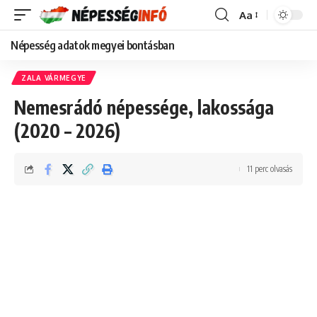
Aa
Font
Resizer
Népesség adatok megyei bontásban
ZALA VÁRMEGYE
Nemesrádó népessége, lakossága
(2020 – 2026)
11 perc olvasás