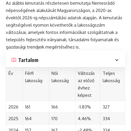
Az alábbi kimutatás részletesen bemutatja Nemesrádó
népességének alakulását Magyarországon, a 2020-as
évektől 2026-ig népszámlálási adatok alapján. A kimutatás
segítségével nyomon követhetők a lakosságszám
változásai, amelyek fontos információkat szolgáltatnak a
település fejlesztési irányainak, társadalmi folyamataik és
gazdasági trendjeik megértéséhez is.
Tartalom
Év
Férfi
Női
Változás
Teljes
lakosság
lakosság
az előző
lakosság
évhez
képest
2026
161
166
-1.83%
327
2025
164
170
4.46%
334
2024
157
167
-2.48%
324