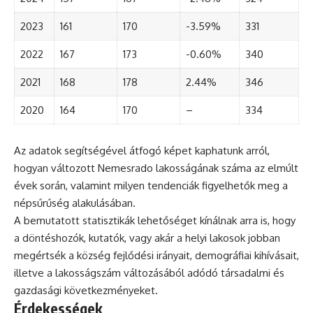
2023
161
170
-3.59%
331
2022
167
173
-0.60%
340
2021
168
178
2.44%
346
2020
164
170
–
334
Az adatok segítségével átfogó képet kaphatunk arról,
hogyan változott Nemesrado lakosságának száma az elmúlt
évek során, valamint milyen tendenciák figyelhetők meg a
népsűrűség alakulásában.
A bemutatott statisztikák lehetőséget kínálnak arra is, hogy
a döntéshozók, kutatók, vagy akár a helyi lakosok jobban
megértsék a község fejlődési irányait, demográfiai kihívásait,
illetve a lakosságszám változásából adódó társadalmi és
gazdasági következményeket.
Érdekességek