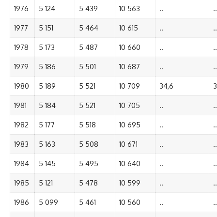
1976
5 124
5 439
10 563
..
..
1977
5 151
5 464
10 615
..
..
1978
5 173
5 487
10 660
..
..
1979
5 186
5 501
10 687
..
..
1980
5 189
5 521
10 709
34,6
3
1981
5 184
5 521
10 705
..
..
1982
5 177
5 518
10 695
..
..
1983
5 163
5 508
10 671
..
..
1984
5 145
5 495
10 640
..
..
1985
5 121
5 478
10 599
..
..
1986
5 099
5 461
10 560
..
..