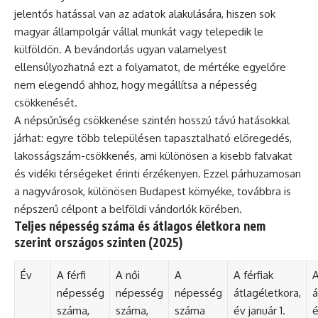
jelentős hatással van az adatok alakulására, hiszen sok
magyar állampolgár vállal munkát vagy telepedik le
külföldön. A bevándorlás ugyan valamelyest
ellensúlyozhatná ezt a folyamatot, de mértéke egyelőre
nem elegendő ahhoz, hogy megállítsa a népesség
csökkenését.
A népsűrűség csökkenése szintén hosszú távú hatásokkal
járhat: egyre több településen tapasztalható elöregedés,
lakosságszám-csökkenés, ami különösen a kisebb falvakat
és vidéki térségeket érinti érzékenyen. Ezzel párhuzamosan
a nagyvárosok, különösen Budapest környéke, továbbra is
népszerű célpont a belföldi vándorlók körében.
Teljes népesség száma és átlagos életkora nem
szerint országos szinten (2025)
Év
A férfi
A női
A
A férfiak
A
népesség
népesség
népesség
átlagéletkora,
á
száma,
száma,
száma
év január 1.
é