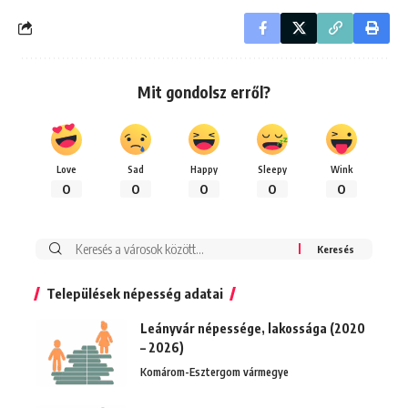
Mit gondolsz erről?
Love
Sad
Happy
Sleepy
Wink
0
0
0
0
0
Keresés:
Települések népesség adatai
Leányvár népessége, lakossága (2020
– 2026)
Komárom-Esztergom vármegye