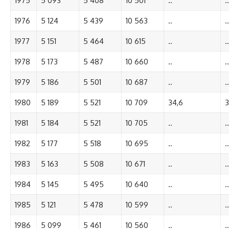
1975
5 093
5 408
10 501
..
..
1976
5 124
5 439
10 563
..
..
1977
5 151
5 464
10 615
..
..
1978
5 173
5 487
10 660
..
..
1979
5 186
5 501
10 687
..
..
1980
5 189
5 521
10 709
34,6
3
1981
5 184
5 521
10 705
..
..
1982
5 177
5 518
10 695
..
..
1983
5 163
5 508
10 671
..
..
1984
5 145
5 495
10 640
..
..
1985
5 121
5 478
10 599
..
..
1986
5 099
5 461
10 560
..
..