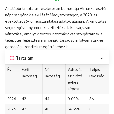
Az alábbi kimutatás részletesen bemutatja Almáskeresztúr
népességének alakulását Magyarországon, a 2020-as
évektől 2026-ig népszámlálási adatok alapján. A kimutatás
segítségével nyomon követhetők a lakosságszám
változásai, amelyek fontos információkat szolgáltatnak a
település fejlesztési irányainak, társadalmi folyamataik és
gazdasági trendjeik megértéséhez is.
Tartalom
Év
Férfi
Női
Változás
Teljes
lakosság
lakosság
az előző
lakosság
évhez
képest
2026
42
44
0.00%
86
2025
42
41
-4.55%
83