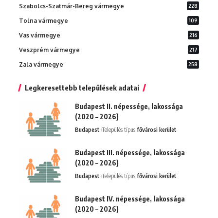
Szabolcs-Szatmár-Bereg vármegye
228
Tolna vármegye
109
Vas vármegye
216
Veszprém vármegye
217
Zala vármegye
258
Legkeresettebb települések adatai
Budapest II. népessége, lakossága
(2020 – 2026)
Budapest
Település típus:
fővárosi kerület
Budapest III. népessége, lakossága
(2020 – 2026)
Budapest
Település típus:
fővárosi kerület
Budapest IV. népessége, lakossága
(2020 – 2026)