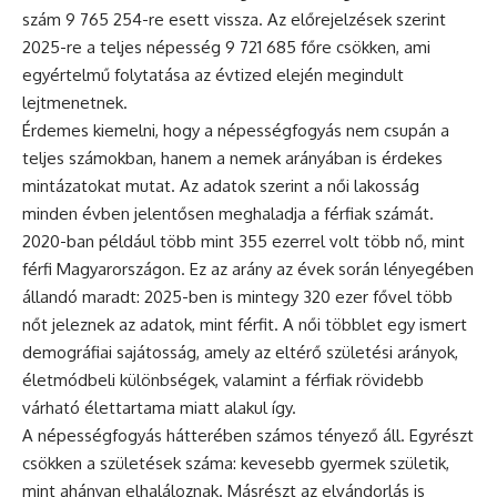
szám 9 765 254-re esett vissza. Az előrejelzések szerint
2025-re a teljes népesség 9 721 685 főre csökken, ami
egyértelmű folytatása az évtized elején megindult
lejtmenetnek.
Érdemes kiemelni, hogy a népességfogyás nem csupán a
teljes számokban, hanem a nemek arányában is érdekes
mintázatokat mutat. Az adatok szerint a női lakosság
minden évben jelentősen meghaladja a férfiak számát.
2020-ban például több mint 355 ezerrel volt több nő, mint
férfi Magyarországon. Ez az arány az évek során lényegében
állandó maradt: 2025-ben is mintegy 320 ezer fővel több
nőt jeleznek az adatok, mint férfit. A női többlet egy ismert
demográfiai sajátosság, amely az eltérő születési arányok,
életmódbeli különbségek, valamint a férfiak rövidebb
várható élettartama miatt alakul így.
A népességfogyás hátterében számos tényező áll. Egyrészt
csökken a születések száma: kevesebb gyermek születik,
mint ahányan elhaláloznak. Másrészt az elvándorlás is