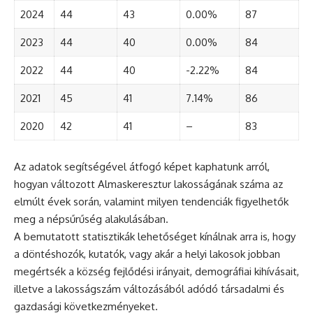
2024
44
43
0.00%
87
2023
44
40
0.00%
84
2022
44
40
-2.22%
84
2021
45
41
7.14%
86
2020
42
41
–
83
Az adatok segítségével átfogó képet kaphatunk arról,
hogyan változott Almaskeresztur lakosságának száma az
elmúlt évek során, valamint milyen tendenciák figyelhetők
meg a népsűrűség alakulásában.
A bemutatott statisztikák lehetőséget kínálnak arra is, hogy
a döntéshozók, kutatók, vagy akár a helyi lakosok jobban
megértsék a község fejlődési irányait, demográfiai kihívásait,
illetve a lakosságszám változásából adódó társadalmi és
gazdasági következményeket.