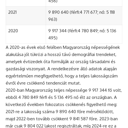
456)
2021
9 890 640 (férfi:4 771 677; nő: 5 118
963)
2020
9 917 344 (férfi:4 780 849; nő: 5 136
495)
A 2020-as évek első felében Magyarország népességének
alakulása jól tükrözi a hosszú távú demográfiai trendeket,
amelyek évtizedek óta formálják az ország társadalmi és
gazdasági viszonyait. A rendelkezésre álló adatok alapján
egyértelműen megfigyelhető, hogy a teljes lakosságszám
évről évre csökkenő tendenciát mutat.
2020-ban Magyarország teljes népessége 9 917 344 fő volt,
ebből 4 780 849 férfi és 5 136 495 nő élt az országban. A
következő években fokozatos csökkenés figyelhető meg:
2021-re a lakosság száma 9 890 640 főre mérséklődött,
majd 2022-ben tovább csökkent 9 841 587 főre. 2023-ban
már csak 9 804 022 lakost regisztráltak, míg 2024-re ez a