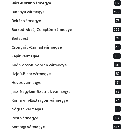
Bács-Kiskun vármegye
119
Baranya vármegye
300
Békés vármegye
75
Borsod-Abaúj-Zemplén vármegye
358
Budapest
23
Csongrád-Csanád vármegye
60
Fejér vármegye
108
Győr-Moson-Sopron vármegye
183
Hajdú-Bihar vármegye
82
Heves vármegye
121
Jász-Nagykun-Szolnok vármegye
78
Komárom-Esztergom vármegye
76
Nógrád vármegye
131
Pest vármegye
187
Somogy vármegye
246