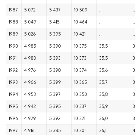
1987
5 072
5 437
10 509
..
..
1988
5 049
5 415
10 464
..
..
1989
5 026
5 395
10 421
..
..
1990
4 985
5 390
10 375
35,5
3
1991
4 980
5 393
10 373
35,5
3
1992
4 976
5 398
10 374
35,6
3
1993
4 966
5 399
10 365
35,7
3
1994
4 953
5 397
10 350
35,8
3
1995
4 942
5 395
10 337
35,9
3
1996
4 929
5 392
10 321
36,0
3
1997
4 916
5 385
10 301
36,1
4