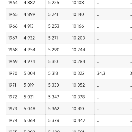
1964
4 882
5 226
10 108
..
..
1965
4 899
5 241
10 140
..
..
1966
4 913
5 253
10 166
..
..
1967
4 932
5 271
10 203
..
..
1968
4 954
5 290
10 244
..
..
1969
4 974
5 310
10 284
..
..
1970
5 004
5 318
10 322
34,3
3
1971
5 019
5 333
10 352
..
..
1972
5 031
5 347
10 378
..
..
1973
5 048
5 362
10 410
..
..
1974
5 064
5 378
10 442
..
..