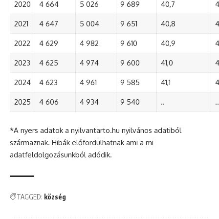
2020
4 664
5 026
9 689
40,7
4
2021
4 647
5 004
9 651
40,8
4
2022
4 629
4 982
9 610
40,9
4
2023
4 625
4 974
9 600
41,0
4
2024
4 623
4 961
9 585
41,1
4
2025
4 606
4 934
9 540
..
..
*A nyers adatok a nyilvantarto.hu nyilvános adatiból
származnak. Hibák előfordulhatnak ami a mi
adatfeldolgozásunkból adódik.
TAGGED:
község