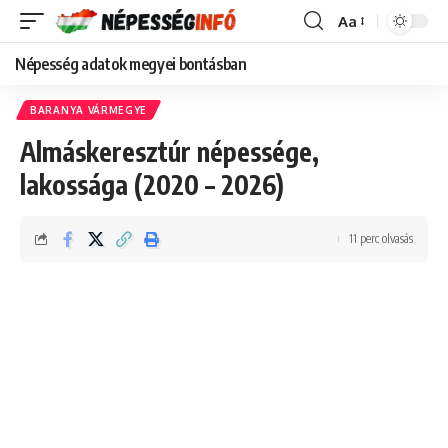
Aa
Font
Resizer
Népesség adatok megyei bontásban
BARANYA VÁRMEGYE
Almáskeresztúr népessége,
lakossága (2020 – 2026)
11 perc olvasás