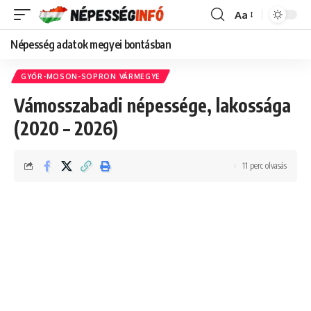
Aa
Font
Resizer
Népesség adatok megyei bontásban
GYŐR-MOSON-SOPRON VÁRMEGYE
Vámosszabadi népessége, lakossága
(2020 – 2026)
11 perc olvasás