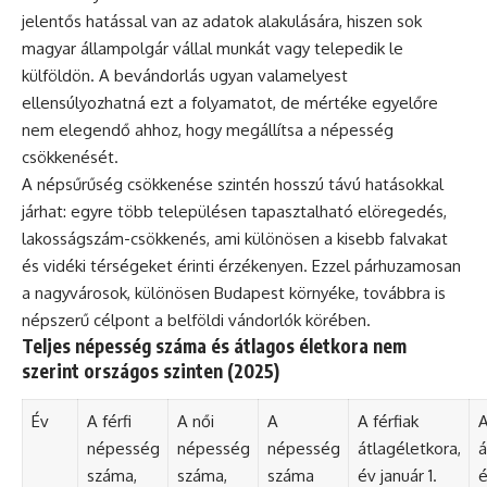
jelentős hatással van az adatok alakulására, hiszen sok
magyar állampolgár vállal munkát vagy telepedik le
külföldön. A bevándorlás ugyan valamelyest
ellensúlyozhatná ezt a folyamatot, de mértéke egyelőre
nem elegendő ahhoz, hogy megállítsa a népesség
csökkenését.
A népsűrűség csökkenése szintén hosszú távú hatásokkal
járhat: egyre több településen tapasztalható elöregedés,
lakosságszám-csökkenés, ami különösen a kisebb falvakat
és vidéki térségeket érinti érzékenyen. Ezzel párhuzamosan
a nagyvárosok, különösen Budapest környéke, továbbra is
népszerű célpont a belföldi vándorlók körében.
Teljes népesség száma és átlagos életkora nem
szerint országos szinten (2025)
Év
A férfi
A női
A
A férfiak
A
népesség
népesség
népesség
átlagéletkora,
á
száma,
száma,
száma
év január 1.
é