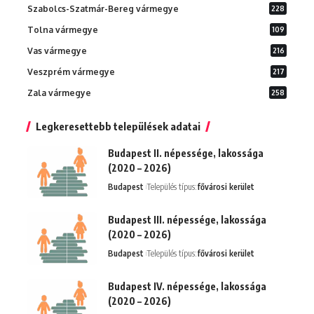
Szabolcs-Szatmár-Bereg vármegye
228
Tolna vármegye
109
Vas vármegye
216
Veszprém vármegye
217
Zala vármegye
258
Legkeresettebb települések adatai
Budapest II. népessége, lakossága
(2020 – 2026)
Budapest
Település típus:
fővárosi kerület
Budapest III. népessége, lakossága
(2020 – 2026)
Budapest
Település típus:
fővárosi kerület
Budapest IV. népessége, lakossága
(2020 – 2026)