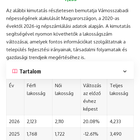
Az alábbi kimutatás részletesen bemutatja Vámosszabadi
népességének alakulását Magyarországon, a 2020-as
évektől 2026-ig népszámlálási adatok alapján. A kimutatás
segítségével nyomon követhetők a lakosságszám
változásai, amelyek fontos információkat szolgáltatnak a
település fejlesztési irányainak, társadalmi folyamataik és
gazdasági trendjeik megértéséhez is.
Tartalom
Év
Férfi
Női
Változás
Teljes
lakosság
lakosság
az előző
lakosság
évhez
képest
2026
2,123
2,110
20.08%
4,233
2025
1,768
1,722
-12.61%
3,490