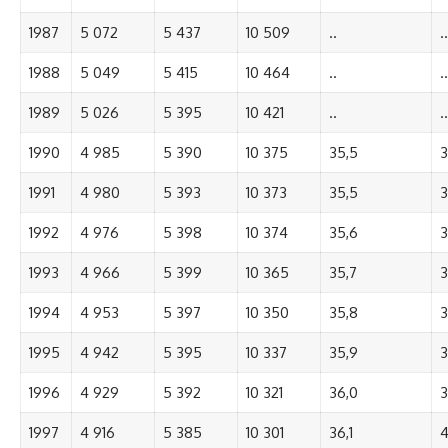
1987
5 072
5 437
10 509
..
..
1988
5 049
5 415
10 464
..
..
1989
5 026
5 395
10 421
..
..
1990
4 985
5 390
10 375
35,5
3
1991
4 980
5 393
10 373
35,5
3
1992
4 976
5 398
10 374
35,6
3
1993
4 966
5 399
10 365
35,7
3
1994
4 953
5 397
10 350
35,8
3
1995
4 942
5 395
10 337
35,9
3
1996
4 929
5 392
10 321
36,0
3
1997
4 916
5 385
10 301
36,1
4