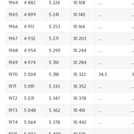
1964
4 882
5 226
10 108
..
..
1965
4 899
5 241
10 140
..
..
1966
4 913
5 253
10 166
..
..
1967
4 932
5 271
10 203
..
..
1968
4 954
5 290
10 244
..
..
1969
4 974
5 310
10 284
..
..
1970
5 004
5 318
10 322
34,3
3
1971
5 019
5 333
10 352
..
..
1972
5 031
5 347
10 378
..
..
1973
5 048
5 362
10 410
..
..
1974
5 064
5 378
10 442
..
..