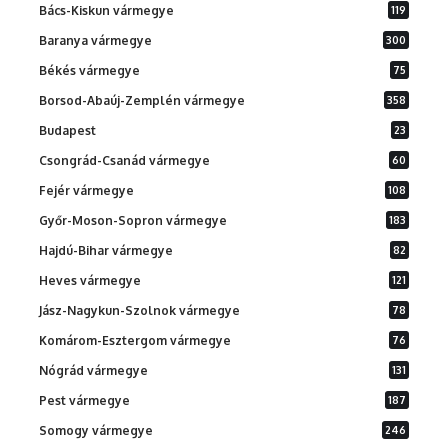
Bács-Kiskun vármegye
119
Baranya vármegye
300
Békés vármegye
75
Borsod-Abaúj-Zemplén vármegye
358
Budapest
23
Csongrád-Csanád vármegye
60
Fejér vármegye
108
Győr-Moson-Sopron vármegye
183
Hajdú-Bihar vármegye
82
Heves vármegye
121
Jász-Nagykun-Szolnok vármegye
78
Komárom-Esztergom vármegye
76
Nógrád vármegye
131
Pest vármegye
187
Somogy vármegye
246