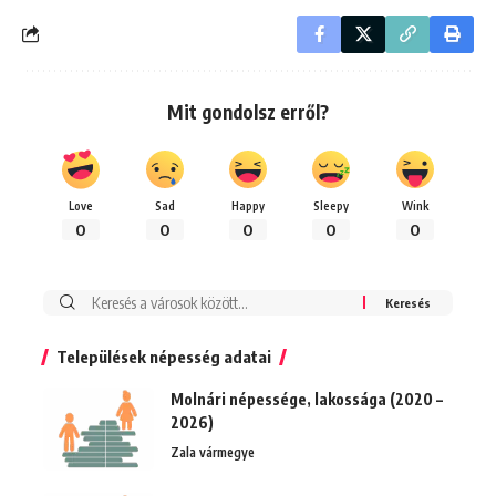
Mit gondolsz erről?
Love
Sad
Happy
Sleepy
Wink
0
0
0
0
0
Keresés:
Települések népesség adatai
Molnári népessége, lakossága (2020 –
2026)
Zala vármegye