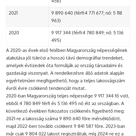
456)
2021
9 890 640 (férfi:4 771 677; nő: 5 118
963)
2020
9 917 344 (férfi:4 780 849; nő: 5 136
495)
A 2020-as évek első felében Magyarország népességének
alakulása jól tükrözi a hosszú távú demográfiai trendeket,
amelyek évtizedek óta formálják az ország társadalmi és
gazdasági viszonyait. A rendelkezésre álló adatok alapján
egyértelműen megfigyelhető, hogy a teljes lakosságszám
évről évre csökkenő tendenciát mutat.
2020-ban Magyarország teljes népessége 9 917 344 fő volt,
ebből 4 780 849 férfi és 5 136 495 nő élt az országban. A
következő években fokozatos csökkenés figyelhető meg:
2021-re a lakosság száma 9 890 640 főre mérséklődött,
majd 2022-ben tovább csökkent 9 841 587 főre. 2023-ban
már csak 9 804 022 lakost regisztráltak, míg 2024-re ez a