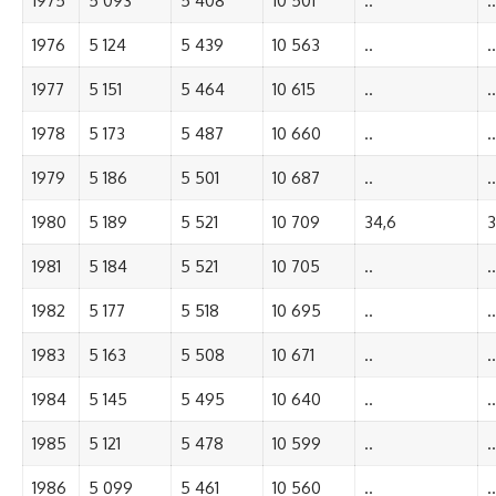
1975
5 093
5 408
10 501
..
..
1976
5 124
5 439
10 563
..
..
1977
5 151
5 464
10 615
..
..
1978
5 173
5 487
10 660
..
..
1979
5 186
5 501
10 687
..
..
1980
5 189
5 521
10 709
34,6
3
1981
5 184
5 521
10 705
..
..
1982
5 177
5 518
10 695
..
..
1983
5 163
5 508
10 671
..
..
1984
5 145
5 495
10 640
..
..
1985
5 121
5 478
10 599
..
..
1986
5 099
5 461
10 560
..
..