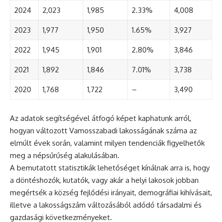
2024
2,023
1,985
2.33%
4,008
2023
1,977
1,950
1.65%
3,927
2022
1,945
1,901
2.80%
3,846
2021
1,892
1,846
7.01%
3,738
2020
1,768
1,722
–
3,490
Az adatok segítségével átfogó képet kaphatunk arról,
hogyan változott Vamosszabadi lakosságának száma az
elmúlt évek során, valamint milyen tendenciák figyelhetők
meg a népsűrűség alakulásában.
A bemutatott statisztikák lehetőséget kínálnak arra is, hogy
a döntéshozók, kutatók, vagy akár a helyi lakosok jobban
megértsék a község fejlődési irányait, demográfiai kihívásait,
illetve a lakosságszám változásából adódó társadalmi és
gazdasági következményeket.