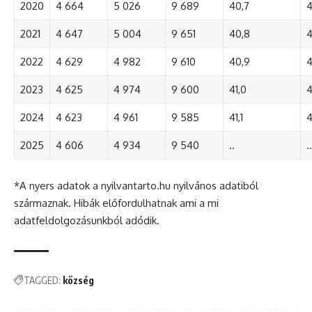
2020
4 664
5 026
9 689
40,7
4
2021
4 647
5 004
9 651
40,8
4
2022
4 629
4 982
9 610
40,9
4
2023
4 625
4 974
9 600
41,0
4
2024
4 623
4 961
9 585
41,1
4
2025
4 606
4 934
9 540
..
..
*A nyers adatok a nyilvantarto.hu nyilvános adatiból
származnak. Hibák előfordulhatnak ami a mi
adatfeldolgozásunkból adódik.
TAGGED:
község