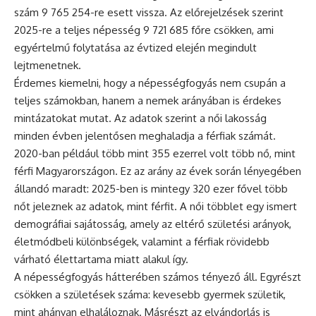
szám 9 765 254-re esett vissza. Az előrejelzések szerint
2025-re a teljes népesség 9 721 685 főre csökken, ami
egyértelmű folytatása az évtized elején megindult
lejtmenetnek.
Érdemes kiemelni, hogy a népességfogyás nem csupán a
teljes számokban, hanem a nemek arányában is érdekes
mintázatokat mutat. Az adatok szerint a női lakosság
minden évben jelentősen meghaladja a férfiak számát.
2020-ban például több mint 355 ezerrel volt több nő, mint
férfi Magyarországon. Ez az arány az évek során lényegében
állandó maradt: 2025-ben is mintegy 320 ezer fővel több
nőt jeleznek az adatok, mint férfit. A női többlet egy ismert
demográfiai sajátosság, amely az eltérő születési arányok,
életmódbeli különbségek, valamint a férfiak rövidebb
várható élettartama miatt alakul így.
A népességfogyás hátterében számos tényező áll. Egyrészt
csökken a születések száma: kevesebb gyermek születik,
mint ahányan elhaláloznak. Másrészt az elvándorlás is