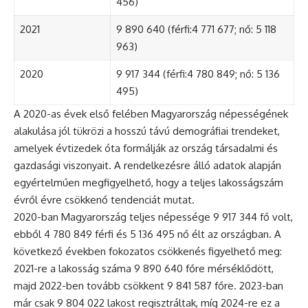
456)
2021
9 890 640 (férfi:4 771 677; nő: 5 118
963)
2020
9 917 344 (férfi:4 780 849; nő: 5 136
495)
A 2020-as évek első felében Magyarország népességének
alakulása jól tükrözi a hosszú távú demográfiai trendeket,
amelyek évtizedek óta formálják az ország társadalmi és
gazdasági viszonyait. A rendelkezésre álló adatok alapján
egyértelműen megfigyelhető, hogy a teljes lakosságszám
évről évre csökkenő tendenciát mutat.
2020-ban Magyarország teljes népessége 9 917 344 fő volt,
ebből 4 780 849 férfi és 5 136 495 nő élt az országban. A
következő években fokozatos csökkenés figyelhető meg:
2021-re a lakosság száma 9 890 640 főre mérséklődött,
majd 2022-ben tovább csökkent 9 841 587 főre. 2023-ban
már csak 9 804 022 lakost regisztráltak, míg 2024-re ez a