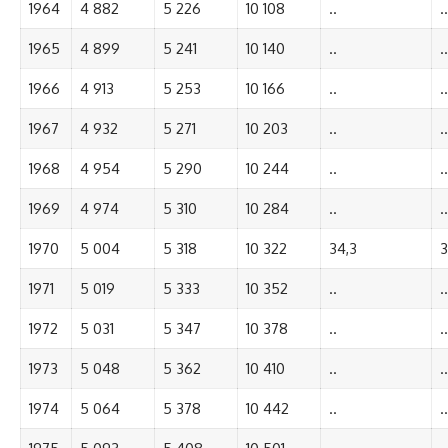
1964
4 882
5 226
10 108
..
..
1965
4 899
5 241
10 140
..
..
1966
4 913
5 253
10 166
..
..
1967
4 932
5 271
10 203
..
..
1968
4 954
5 290
10 244
..
..
1969
4 974
5 310
10 284
..
..
1970
5 004
5 318
10 322
34,3
3
1971
5 019
5 333
10 352
..
..
1972
5 031
5 347
10 378
..
..
1973
5 048
5 362
10 410
..
..
1974
5 064
5 378
10 442
..
..