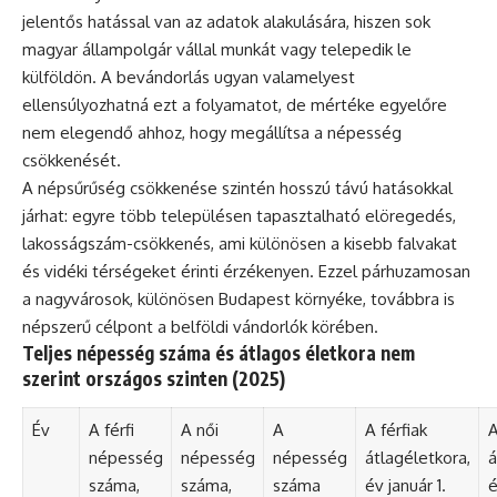
jelentős hatással van az adatok alakulására, hiszen sok
magyar állampolgár vállal munkát vagy telepedik le
külföldön. A bevándorlás ugyan valamelyest
ellensúlyozhatná ezt a folyamatot, de mértéke egyelőre
nem elegendő ahhoz, hogy megállítsa a népesség
csökkenését.
A népsűrűség csökkenése szintén hosszú távú hatásokkal
járhat: egyre több településen tapasztalható elöregedés,
lakosságszám-csökkenés, ami különösen a kisebb falvakat
és vidéki térségeket érinti érzékenyen. Ezzel párhuzamosan
a nagyvárosok, különösen Budapest környéke, továbbra is
népszerű célpont a belföldi vándorlók körében.
Teljes népesség száma és átlagos életkora nem
szerint országos szinten (2025)
Év
A férfi
A női
A
A férfiak
A
népesség
népesség
népesség
átlagéletkora,
á
száma,
száma,
száma
év január 1.
é