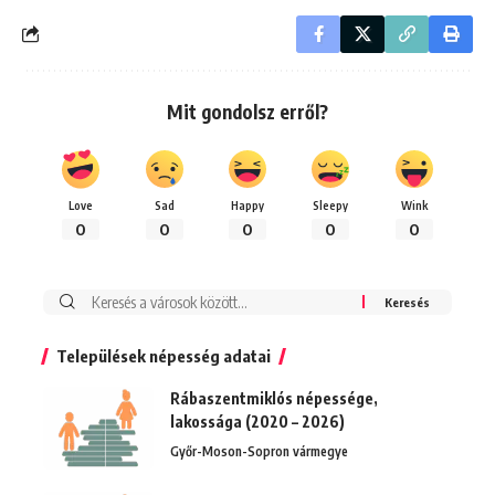
Mit gondolsz erről?
Love
Sad
Happy
Sleepy
Wink
0
0
0
0
0
Keresés:
Települések népesség adatai
Rábaszentmiklós népessége,
lakossága (2020 – 2026)
Győr-Moson-Sopron vármegye