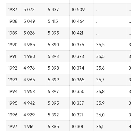
1987
5 072
5 437
10 509
..
..
1988
5 049
5 415
10 464
..
..
1989
5 026
5 395
10 421
..
..
1990
4 985
5 390
10 375
35,5
3
1991
4 980
5 393
10 373
35,5
3
1992
4 976
5 398
10 374
35,6
3
1993
4 966
5 399
10 365
35,7
3
1994
4 953
5 397
10 350
35,8
3
1995
4 942
5 395
10 337
35,9
3
1996
4 929
5 392
10 321
36,0
3
1997
4 916
5 385
10 301
36,1
4