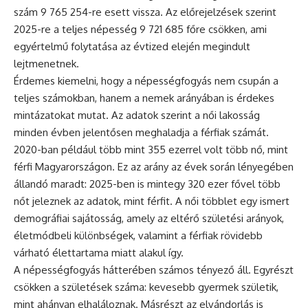
szám 9 765 254-re esett vissza. Az előrejelzések szerint
2025-re a teljes népesség 9 721 685 főre csökken, ami
egyértelmű folytatása az évtized elején megindult
lejtmenetnek.
Érdemes kiemelni, hogy a népességfogyás nem csupán a
teljes számokban, hanem a nemek arányában is érdekes
mintázatokat mutat. Az adatok szerint a női lakosság
minden évben jelentősen meghaladja a férfiak számát.
2020-ban például több mint 355 ezerrel volt több nő, mint
férfi Magyarországon. Ez az arány az évek során lényegében
állandó maradt: 2025-ben is mintegy 320 ezer fővel több
nőt jeleznek az adatok, mint férfit. A női többlet egy ismert
demográfiai sajátosság, amely az eltérő születési arányok,
életmódbeli különbségek, valamint a férfiak rövidebb
várható élettartama miatt alakul így.
A népességfogyás hátterében számos tényező áll. Egyrészt
csökken a születések száma: kevesebb gyermek születik,
mint ahányan elhaláloznak. Másrészt az elvándorlás is