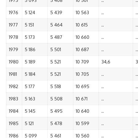
1975
5 093
5 408
10 501
..
..
1976
5 124
5 439
10 563
..
..
1977
5 151
5 464
10 615
..
..
1978
5 173
5 487
10 660
..
..
1979
5 186
5 501
10 687
..
..
1980
5 189
5 521
10 709
34,6
3
1981
5 184
5 521
10 705
..
..
1982
5 177
5 518
10 695
..
..
1983
5 163
5 508
10 671
..
..
1984
5 145
5 495
10 640
..
..
1985
5 121
5 478
10 599
..
..
1986
5 099
5 461
10 560
..
..