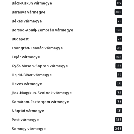
Bács-Kiskun vármegye
119
Baranya vármegye
300
Békés vármegye
75
Borsod-Abaúj-Zemplén vármegye
358
Budapest
23
Csongrád-Csanád vármegye
60
Fejér vármegye
108
Győr-Moson-Sopron vármegye
183
Hajdú-Bihar vármegye
82
Heves vármegye
121
Jász-Nagykun-Szolnok vármegye
78
Komárom-Esztergom vármegye
76
Nógrád vármegye
131
Pest vármegye
187
Somogy vármegye
246