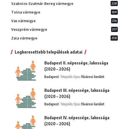
Szabolcs-Szatmár-Bereg vármegye
228
Tolna vármegye
109
Vas vármegye
216
Veszprém vármegye
217
Zala vármegye
258
Legkeresettebb települések adatai
Budapest II. népessége, lakossága
(2020 – 2026)
Budapest
Település típus:
fővárosi kerület
Budapest III. népessége, lakossága
(2020 – 2026)
Budapest
Település típus:
fővárosi kerület
Budapest IV. népessége, lakossága
(2020 – 2026)