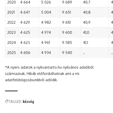
2020
4 664
5 026
9 689
40,7
4
2021
4 647
5 004
9 651
40,8
4
2022
4 629
4 982
9 610
40,9
4
2023
4 625
4 974
9 600
41,0
4
2024
4 623
4 961
9 585
41,1
4
2025
4 606
4 934
9 540
..
..
*A nyers adatok a nyilvantarto.hu nyilvános adatiból
származnak. Hibák előfordulhatnak ami a mi
adatfeldolgozásunkból adódik.
TAGGED:
község