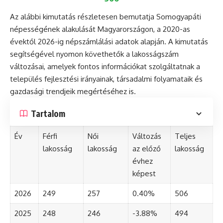
Az alábbi kimutatás részletesen bemutatja Somogyapáti
népességének alakulását Magyarországon, a 2020-as
évektől 2026-ig népszámlálási adatok alapján. A kimutatás
segítségével nyomon követhetők a lakosságszám
változásai, amelyek fontos információkat szolgáltatnak a
település fejlesztési irányainak, társadalmi folyamataik és
gazdasági trendjeik megértéséhez is.
Tartalom
Év
Férfi
Női
Változás
Teljes
lakosság
lakosság
az előző
lakosság
évhez
képest
2026
249
257
0.40%
506
2025
248
246
-3.88%
494