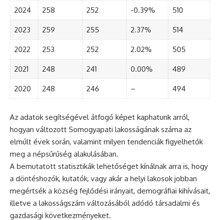
2024
258
252
-0.39%
510
2023
259
255
2.37%
514
2022
253
252
2.02%
505
2021
248
241
0.00%
489
2020
248
246
–
494
Az adatok segítségével átfogó képet kaphatunk arról,
hogyan változott Somogyapati lakosságának száma az
elmúlt évek során, valamint milyen tendenciák figyelhetők
meg a népsűrűség alakulásában.
A bemutatott statisztikák lehetőséget kínálnak arra is, hogy
a döntéshozók, kutatók, vagy akár a helyi lakosok jobban
megértsék a község fejlődési irányait, demográfiai kihívásait,
illetve a lakosságszám változásából adódó társadalmi és
gazdasági következményeket.