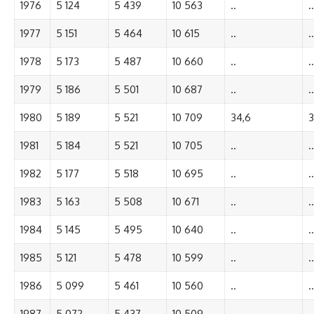
1976
5 124
5 439
10 563
..
..
1977
5 151
5 464
10 615
..
..
1978
5 173
5 487
10 660
..
..
1979
5 186
5 501
10 687
..
..
1980
5 189
5 521
10 709
34,6
3
1981
5 184
5 521
10 705
..
..
1982
5 177
5 518
10 695
..
..
1983
5 163
5 508
10 671
..
..
1984
5 145
5 495
10 640
..
..
1985
5 121
5 478
10 599
..
..
1986
5 099
5 461
10 560
..
..
1987
5 072
5 437
10 509
..
..