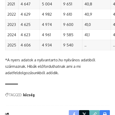
2021
4 647
5 004
9 651
40,8
4
2022
4 629
4 982
9 610
40,9
4
2023
4 625
4 974
9 600
41,0
4
2024
4 623
4 961
9 585
41,1
4
2025
4 606
4 934
9 540
..
..
*A nyers adatok a nyilvantarto.hu nyilvános adatiból
származnak. Hibák előfordulhatnak ami a mi
adatfeldolgozásunkból adódik.
TAGGED:
község