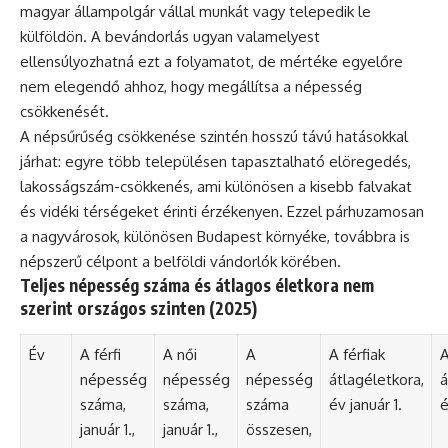
magyar állampolgár vállal munkát vagy telepedik le
külföldön. A bevándorlás ugyan valamelyest
ellensúlyozhatná ezt a folyamatot, de mértéke egyelőre
nem elegendő ahhoz, hogy megállítsa a népesség
csökkenését.
A népsűrűség csökkenése szintén hosszú távú hatásokkal
járhat: egyre több településen tapasztalható elöregedés,
lakosságszám-csökkenés, ami különösen a kisebb falvakat
és vidéki térségeket érinti érzékenyen. Ezzel párhuzamosan
a nagyvárosok, különösen Budapest környéke, továbbra is
népszerű célpont a belföldi vándorlók körében.
Teljes népesség száma és átlagos életkora nem
szerint országos szinten (2025)
Év
A férfi
A női
A
A férfiak
A
népesség
népesség
népesség
átlagéletkora,
á
száma,
száma,
száma
év január 1.
é
január 1.,
január 1.,
összesen,