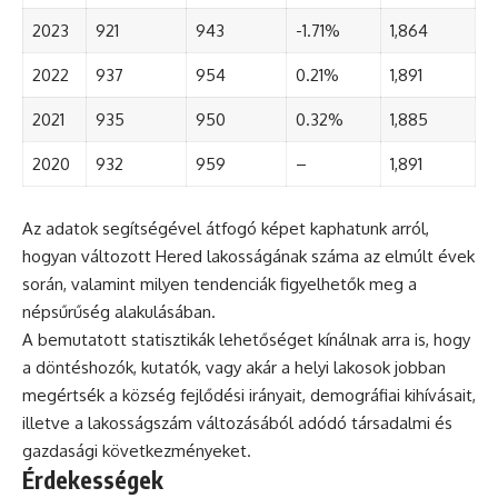
2023
921
943
-1.71%
1,864
2022
937
954
0.21%
1,891
2021
935
950
0.32%
1,885
2020
932
959
–
1,891
Az adatok segítségével átfogó képet kaphatunk arról,
hogyan változott Hered lakosságának száma az elmúlt évek
során, valamint milyen tendenciák figyelhetők meg a
népsűrűség alakulásában.
A bemutatott statisztikák lehetőséget kínálnak arra is, hogy
a döntéshozók, kutatók, vagy akár a helyi lakosok jobban
megértsék a község fejlődési irányait, demográfiai kihívásait,
illetve a lakosságszám változásából adódó társadalmi és
gazdasági következményeket.
Érdekességek