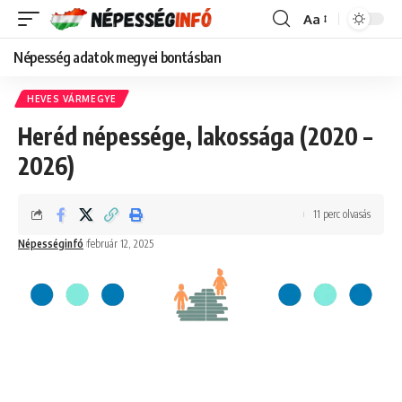
Aa
Font
Resizer
Népesség adatok megyei bontásban
HEVES VÁRMEGYE
Heréd népessége, lakossága (2020 –
2026)
11 perc olvasás
Népességinfó
február 12, 2025