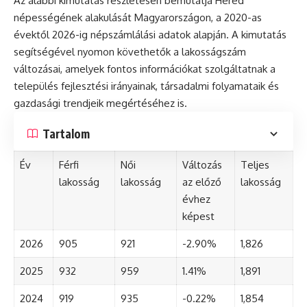
Az alábbi kimutatás részletesen bemutatja Heréd
népességének alakulását Magyarországon, a 2020-as
évektől 2026-ig népszámlálási adatok alapján. A kimutatás
segítségével nyomon követhetők a lakosságszám
változásai, amelyek fontos információkat szolgáltatnak a
település fejlesztési irányainak, társadalmi folyamataik és
gazdasági trendjeik megértéséhez is.
Tartalom
Év
Férfi
Női
Változás
Teljes
lakosság
lakosság
az előző
lakosság
évhez
képest
2026
905
921
-2.90%
1,826
2025
932
959
1.41%
1,891
2024
919
935
-0.22%
1,854