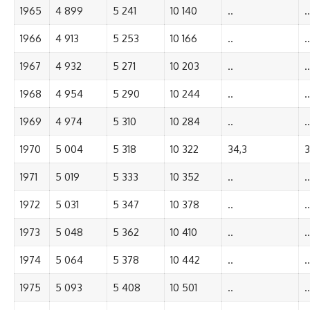
1965
4 899
5 241
10 140
..
..
1966
4 913
5 253
10 166
..
..
1967
4 932
5 271
10 203
..
..
1968
4 954
5 290
10 244
..
..
1969
4 974
5 310
10 284
..
..
1970
5 004
5 318
10 322
34,3
3
1971
5 019
5 333
10 352
..
..
1972
5 031
5 347
10 378
..
..
1973
5 048
5 362
10 410
..
..
1974
5 064
5 378
10 442
..
..
1975
5 093
5 408
10 501
..
..