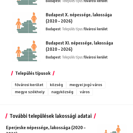
Budapest
Település típus:
fővárosi kerület
Budapest X. népessége, lakossága
(2020 – 2026)
Budapest
Település típus:
fővárosi kerület
Budapest XI. népessége, lakossága
(2020 – 2026)
Budapest
Település típus:
fővárosi kerület
Település típusok
fővárosi kerület
község
megyei jogú város
megye székhely
nagyközség
város
További települések lakossági adatai
Eperjeske népessége, lakossága (2020 –