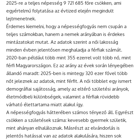
2025-re a teljes népesség 9 721 685 főre csökken, ami
egyértelmű folytatása az évtized elején megindult
lejtmenetnek.
Érdemes kiemelni, hogy a népességfogyás nem csupán a
teljes számokban, hanem a nemek arányában is érdekes
mintázatokat mutat. Az adatok szerint a női lakosság
minden évben jelentősen meghaladja a férfiak számát.
2020-ban például több mint 355 ezerrel volt több nő, mint
férfi Magyarországon. Ez az arány az évek során lényegében
állandó maradt: 2025-ben is mintegy 320 ezer fővel több
nőt jeleznek az adatok, mint férfit. A női többlet egy ismert
demográfiai sajátosság, amely az eltérő születési arányok,
életmódbeli különbségek, valamint a férfiak rövidebb
várható élettartama miatt alakul így.
A népességfogyás hátterében számos tényező áll. Egyrészt
csökken a születések száma: kevesebb gyermek születik,
mint ahányan elhaláloznak. Másrészt az elvándorlás is
jelentős hatással van az adatok alakulására, hiszen sok