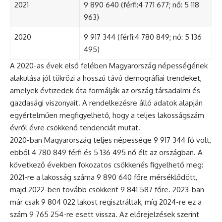
2021
9 890 640 (férfi:4 771 677; nő: 5 118
963)
2020
9 917 344 (férfi:4 780 849; nő: 5 136
495)
A 2020-as évek első felében Magyarország népességének
alakulása jól tükrözi a hosszú távú demográfiai trendeket,
amelyek évtizedek óta formálják az ország társadalmi és
gazdasági viszonyait. A rendelkezésre álló adatok alapján
egyértelműen megfigyelhető, hogy a teljes lakosságszám
évről évre csökkenő tendenciát mutat.
2020-ban Magyarország teljes népessége 9 917 344 fő volt,
ebből 4 780 849 férfi és 5 136 495 nő élt az országban. A
következő években fokozatos csökkenés figyelhető meg:
2021-re a lakosság száma 9 890 640 főre mérséklődött,
majd 2022-ben tovább csökkent 9 841 587 főre. 2023-ban
már csak 9 804 022 lakost regisztráltak, míg 2024-re ez a
szám 9 765 254-re esett vissza. Az előrejelzések szerint