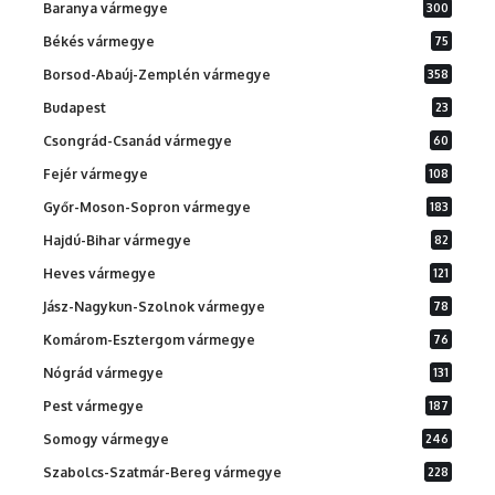
Baranya vármegye
300
Békés vármegye
75
Borsod-Abaúj-Zemplén vármegye
358
Budapest
23
Csongrád-Csanád vármegye
60
Fejér vármegye
108
Győr-Moson-Sopron vármegye
183
Hajdú-Bihar vármegye
82
Heves vármegye
121
Jász-Nagykun-Szolnok vármegye
78
Komárom-Esztergom vármegye
76
Nógrád vármegye
131
Pest vármegye
187
Somogy vármegye
246
Szabolcs-Szatmár-Bereg vármegye
228