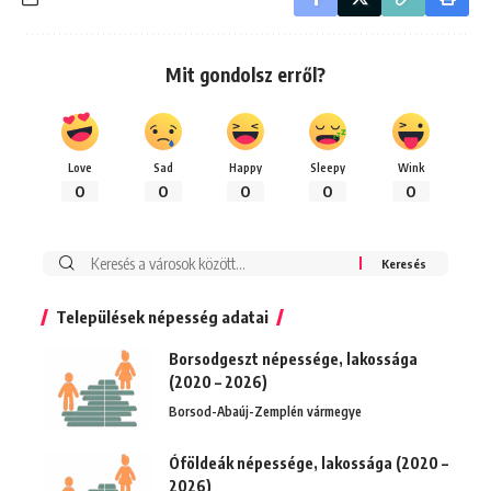
Mit gondolsz erről?
Love
Sad
Happy
Sleepy
Wink
0
0
0
0
0
Keresés:
Települések népesség adatai
Borsodgeszt népessége, lakossága
(2020 – 2026)
Borsod-Abaúj-Zemplén vármegye
Óföldeák népessége, lakossága (2020 –
2026)