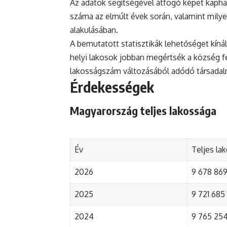
Az adatok segítségével átfogó képet kapha
száma az elmúlt évek során, valamint mily
alakulásában.
A bemutatott statisztikák lehetőséget kínál
helyi lakosok jobban megértsék a község fejl
lakosságszám változásából adódó társada
Érdekességek
Magyarország teljes lakossága
Év
Teljes la
2026
9 678 869 
2025
9 721 685 
2024
9 765 254 