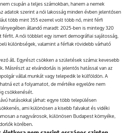
 nem csupán a teljes számokban, hanem a nemek
Az adatok szerint a női lakosság minden évben jelentősen
ul több mint 355 ezerrel volt több nő, mint férfi
 lényegében állandó maradt: 2025-ben is mintegy 320
 férfit. A női többlet egy ismert demográfiai sajátosság,
eli különbségek, valamint a férfiak rövidebb várható
ző áll. Egyrészt csökken a születések száma: kevesebb
. Másrészt az elvándorlás is jelentős hatással van az
polgár vállal munkát vagy telepedik le külföldön. A
hatná ezt a folyamatot, de mértéke egyelőre nem
ég csökkenését.
vú hatásokkal járhat: egyre több településen
ökkenés, ami különösen a kisebb falvakat és vidéki
uzamosan a nagyvárosok, különösen Budapest környéke,
ndorlók körében.
 életkora nem szerint országos szinten