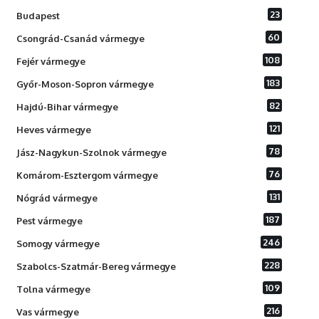
23
Budapest
60
Csongrád-Csanád vármegye
108
Fejér vármegye
183
Győr-Moson-Sopron vármegye
82
Hajdú-Bihar vármegye
121
Heves vármegye
78
Jász-Nagykun-Szolnok vármegye
76
Komárom-Esztergom vármegye
131
Nógrád vármegye
187
Pest vármegye
246
Somogy vármegye
228
Szabolcs-Szatmár-Bereg vármegye
109
Tolna vármegye
216
Vas vármegye