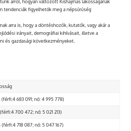
tunk arról, hogyan változott Kishajmas lakosságának
en tendenciák figyelhetők meg a népsűrűség
nak arra is, hogy a döntéshozók, kutatók, vagy akár a
ődési irányait, demográfiai kihívásait, illetve a
lmi és gazdasági következményeket.
kosság
(férfi:4 683 091; nő: 4 995 778)
(férfi:4 700 472; nő: 5 021 213)
(férfi:4 718 087; nő: 5 047 167)