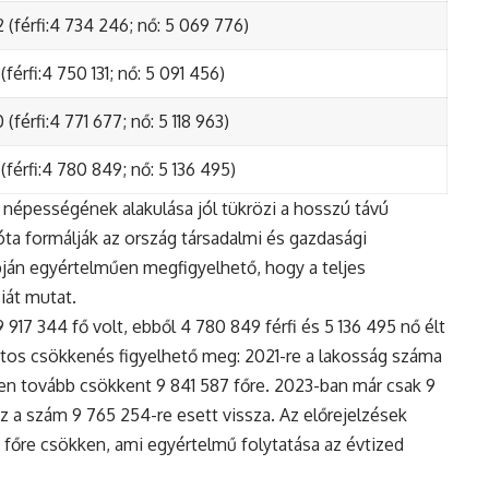
 (férfi:4 734 246; nő: 5 069 776)
(férfi:4 750 131; nő: 5 091 456)
(férfi:4 771 677; nő: 5 118 963)
(férfi:4 780 849; nő: 5 136 495)
népességének alakulása jól tükrözi a hosszú távú
ta formálják az ország társadalmi és gazdasági
apján egyértelműen megfigyelhető, hogy a teljes
iát mutat.
17 344 fő volt, ebből 4 780 849 férfi és 5 136 495 nő élt
tos csökkenés figyelhető meg: 2021-re a lakosság száma
n tovább csökkent 9 841 587 főre. 2023-ban már csak 9
z a szám 9 765 254-re esett vissza. Az előrejelzések
5 főre csökken, ami egyértelmű folytatása az évtized