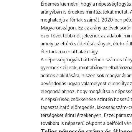
Érdemes kiemelni, hogy a népességfogyás
arányában is érdekes mintázatokat mutat. 
meghaladja a férfiak számát. 2020-ban példá
Magyarországon. Ez az arány az évek során
ezer fővel több nőt jeleznek az adatok, mint
amely az eltérő születési arányok, életmódb
élettartama miatt alakul így.
A népességfogyás hátterében számos ténye
gyermek születik, mint ahányan elhaláloznak
adatok alakulására, hiszen sok magyar állam
bevándorlás ugyan valamelyest ellensúlyoz
elegendő ahhoz, hogy megállítsa a népess
A népsűrűség csökkenése szintén hosszú tá
tapasztalható elöregedés, lakosságszám-cs
térségeket érinti érzékenyen. Ezzel párh
továbbra is népszerű célpont a belföldi vá
Teljes népesség száma és átlagos