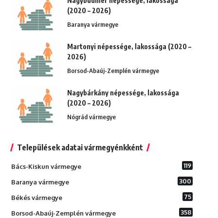
Nagybudmér népessége, lakossága
(2020 – 2026)
Baranya vármegye
Martonyi népessége, lakossága (2020 –
2026)
Borsod-Abaúj-Zemplén vármegye
Nagybárkány népessége, lakossága
(2020 – 2026)
Nógrád vármegye
Települések adatai vármegyénkként
119
Bács-Kiskun vármegye
300
Baranya vármegye
75
Békés vármegye
358
Borsod-Abaúj-Zemplén vármegye