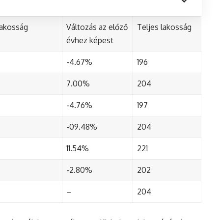
lakosság
Változás az előző
Teljes lakosság
évhez képest
-4.67%
196
7.00%
204
-4.76%
197
-09.48%
204
11.54%
221
-2.80%
202
–
204