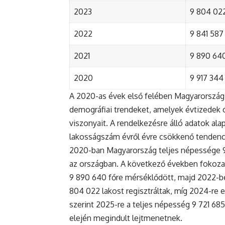
2023
9 804 022
2022
9 841 587 
2021
9 890 640 
2020
9 917 344 
A 2020-as évek első felében Magyarország 
demográfiai trendeket, amelyek évtizedek ó
viszonyait. A rendelkezésre álló adatok al
lakosságszám évről évre csökkenő tendenc
2020-ban Magyarország teljes népessége 9 9
az országban. A következő években fokoza
9 890 640 főre mérséklődött, majd 2022-be
804 022 lakost regisztráltak, míg 2024-re e
szerint 2025-re a teljes népesség 9 721 68
elején megindult lejtmenetnek.