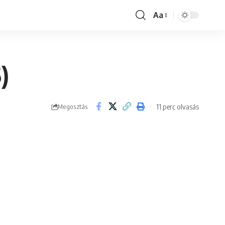
Aa
Font
Resizer
)
11 perc olvasás
Megosztás