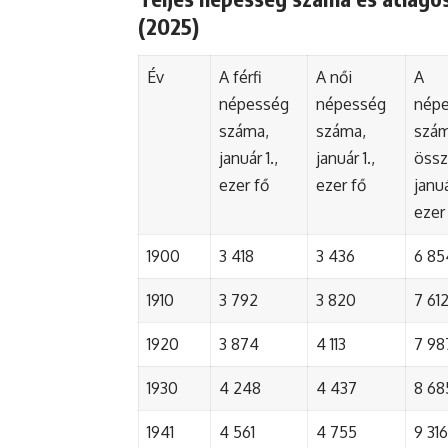
(2025)
Év
A férfi
A női
A
népesség
népesség
nép
száma,
száma,
szá
január 1.,
január 1.,
össz
ezer fő
ezer fő
januá
ezer
1900
3 418
3 436
6 85
1910
3 792
3 820
7 61
1920
3 874
4 113
7 98
1930
4 248
4 437
8 68
1941
4 561
4 755
9 316