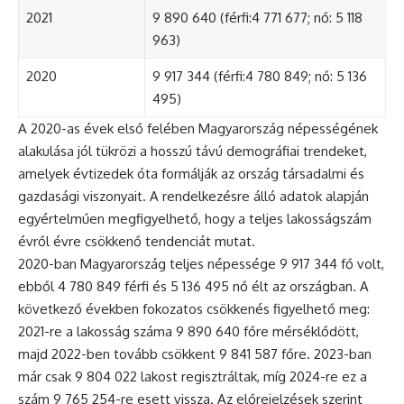
2021
9 890 640 (férfi:4 771 677; nő: 5 118
963)
2020
9 917 344 (férfi:4 780 849; nő: 5 136
495)
A 2020-as évek első felében Magyarország népességének
alakulása jól tükrözi a hosszú távú demográfiai trendeket,
amelyek évtizedek óta formálják az ország társadalmi és
gazdasági viszonyait. A rendelkezésre álló adatok alapján
egyértelműen megfigyelhető, hogy a teljes lakosságszám
évről évre csökkenő tendenciát mutat.
2020-ban Magyarország teljes népessége 9 917 344 fő volt,
ebből 4 780 849 férfi és 5 136 495 nő élt az országban. A
következő években fokozatos csökkenés figyelhető meg:
2021-re a lakosság száma 9 890 640 főre mérséklődött,
majd 2022-ben tovább csökkent 9 841 587 főre. 2023-ban
már csak 9 804 022 lakost regisztráltak, míg 2024-re ez a
szám 9 765 254-re esett vissza. Az előrejelzések szerint