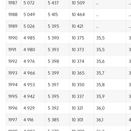
1987
5 072
5 437
10 509
..
..
1988
5 049
5 415
10 464
..
..
1989
5 026
5 395
10 421
..
..
1990
4 985
5 390
10 375
35,5
3
1991
4 980
5 393
10 373
35,5
3
1992
4 976
5 398
10 374
35,6
3
1993
4 966
5 399
10 365
35,7
3
1994
4 953
5 397
10 350
35,8
3
1995
4 942
5 395
10 337
35,9
3
1996
4 929
5 392
10 321
36,0
3
1997
4 916
5 385
10 301
36,1
4