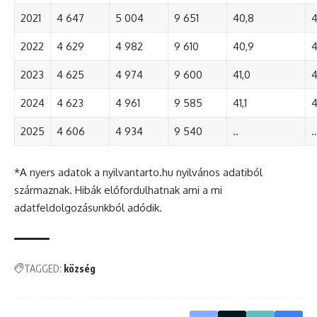
2021
4 647
5 004
9 651
40,8
4
2022
4 629
4 982
9 610
40,9
4
2023
4 625
4 974
9 600
41,0
4
2024
4 623
4 961
9 585
41,1
4
2025
4 606
4 934
9 540
..
..
*A nyers adatok a nyilvantarto.hu nyilvános adatiból
származnak. Hibák előfordulhatnak ami a mi
adatfeldolgozásunkból adódik.
TAGGED:
község