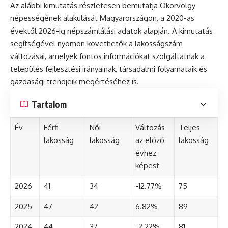
Az alábbi kimutatás részletesen bemutatja Okorvölgy
népességének alakulását Magyarországon, a 2020-as
évektől 2026-ig népszámlálási adatok alapján. A kimutatás
segítségével nyomon követhetők a lakosságszám
változásai, amelyek fontos információkat szolgáltatnak a
település fejlesztési irányainak, társadalmi folyamataik és
gazdasági trendjeik megértéséhez is.
Tartalom
Év
Férfi
Női
Változás
Teljes
lakosság
lakosság
az előző
lakosság
évhez
képest
2026
41
34
-12.77%
75
2025
47
42
6.82%
89
2024
44
37
-2.22%
81