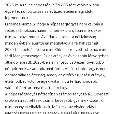
2025-re a teljes népesség 9 721 685 főre csökken, ami
egyértelmű folytatása az évtized elején megindult
lejtmenetnek.
Érdemes kiemelni, hogy a népességfogyás nem csupán a
teljes számokban, hanem a nemek arányában is érdekes
mintázatokat mutat. Az adatok szerint a női lakosság
minden évben jelentősen meghaladja a férfiak számát.
2020-ban például több mint 355 ezerrel volt több nő, mint
férfi Magyarországon. Ez az arány az évek során lényegében
állandó maradt: 2025-ben is mintegy 320 ezer fővel több
nőt jeleznek az adatok, mint férfit. A női többlet egy ismert
demográfiai sajátosság, amely az eltérő születési arányok,
életmódbeli különbségek, valamint a férfiak rövidebb
várható élettartama miatt alakul így.
A népességfogyás hátterében számos tényező áll. Egyrészt
csökken a születések száma: kevesebb gyermek születik,
mint ahányan elhaláloznak. Másrészt az elvándorlás is
jelentős hatással van az adatok alakulására, hiszen sok