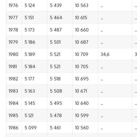
1976
5 124
5 439
10 563
..
..
1977
5 151
5 464
10 615
..
..
1978
5 173
5 487
10 660
..
..
1979
5 186
5 501
10 687
..
..
1980
5 189
5 521
10 709
34,6
3
1981
5 184
5 521
10 705
..
..
1982
5 177
5 518
10 695
..
..
1983
5 163
5 508
10 671
..
..
1984
5 145
5 495
10 640
..
..
1985
5 121
5 478
10 599
..
..
1986
5 099
5 461
10 560
..
..