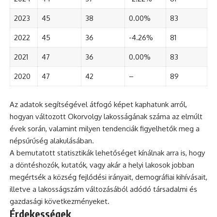
2023
45
38
0.00%
83
2022
45
36
-4.26%
81
2021
47
36
0.00%
83
2020
47
42
–
89
Az adatok segítségével átfogó képet kaphatunk arról,
hogyan változott Okorvolgy lakosságának száma az elmúlt
évek során, valamint milyen tendenciák figyelhetők meg a
népsűrűség alakulásában.
A bemutatott statisztikák lehetőséget kínálnak arra is, hogy
a döntéshozók, kutatók, vagy akár a helyi lakosok jobban
megértsék a község fejlődési irányait, demográfiai kihívásait,
illetve a lakosságszám változásából adódó társadalmi és
gazdasági következményeket.
Érdekességek