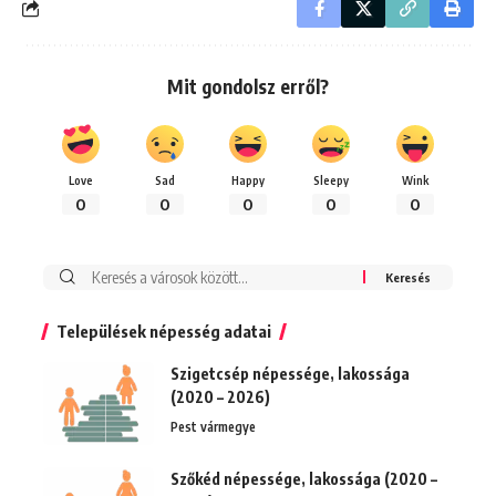
Mit gondolsz erről?
Love
Sad
Happy
Sleepy
Wink
0
0
0
0
0
Keresés:
Települések népesség adatai
Szigetcsép népessége, lakossága
(2020 – 2026)
Pest vármegye
Szőkéd népessége, lakossága (2020 –