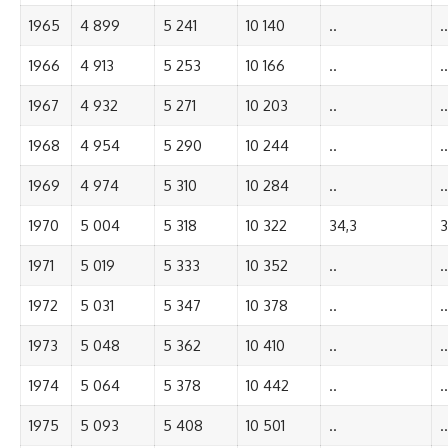
1965
4 899
5 241
10 140
..
..
1966
4 913
5 253
10 166
..
..
1967
4 932
5 271
10 203
..
..
1968
4 954
5 290
10 244
..
..
1969
4 974
5 310
10 284
..
..
1970
5 004
5 318
10 322
34,3
3
1971
5 019
5 333
10 352
..
..
1972
5 031
5 347
10 378
..
..
1973
5 048
5 362
10 410
..
..
1974
5 064
5 378
10 442
..
..
1975
5 093
5 408
10 501
..
..