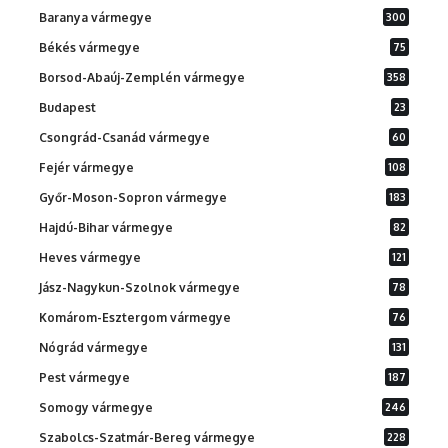
Baranya vármegye
300
Békés vármegye
75
Borsod-Abaúj-Zemplén vármegye
358
Budapest
23
Csongrád-Csanád vármegye
60
Fejér vármegye
108
Győr-Moson-Sopron vármegye
183
Hajdú-Bihar vármegye
82
Heves vármegye
121
Jász-Nagykun-Szolnok vármegye
78
Komárom-Esztergom vármegye
76
Nógrád vármegye
131
Pest vármegye
187
Somogy vármegye
246
Szabolcs-Szatmár-Bereg vármegye
228