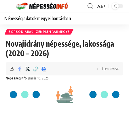
Aa
Font
Resizer
Népesség adatok megyei bontásban
BORSOD-ABAÚJ-ZEMPLÉN VÁRMEGYE
Novajidrány népessége, lakossága
(2020 – 2026)
11 perc olvasás
Népességinfó
január 10, 2025