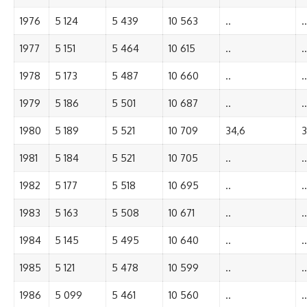
1976
5 124
5 439
10 563
..
..
1977
5 151
5 464
10 615
..
..
1978
5 173
5 487
10 660
..
..
1979
5 186
5 501
10 687
..
..
1980
5 189
5 521
10 709
34,6
3
1981
5 184
5 521
10 705
..
..
1982
5 177
5 518
10 695
..
..
1983
5 163
5 508
10 671
..
..
1984
5 145
5 495
10 640
..
..
1985
5 121
5 478
10 599
..
..
1986
5 099
5 461
10 560
..
..