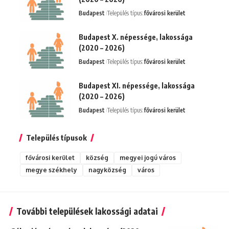
Budapest
Település típus:
fővárosi kerület
Budapest X. népessége, lakossága
(2020 – 2026)
Budapest
Település típus:
fővárosi kerület
Budapest XI. népessége, lakossága
(2020 – 2026)
Budapest
Település típus:
fővárosi kerület
Település típusok
fővárosi kerület
község
megyei jogú város
megye székhely
nagyközség
város
További települések lakossági adatai