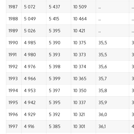
1987
5 072
5 437
10 509
..
..
1988
5 049
5 415
10 464
..
..
1989
5 026
5 395
10 421
..
..
1990
4 985
5 390
10 375
35,5
3
1991
4 980
5 393
10 373
35,5
3
1992
4 976
5 398
10 374
35,6
3
1993
4 966
5 399
10 365
35,7
3
1994
4 953
5 397
10 350
35,8
3
1995
4 942
5 395
10 337
35,9
3
1996
4 929
5 392
10 321
36,0
3
1997
4 916
5 385
10 301
36,1
4