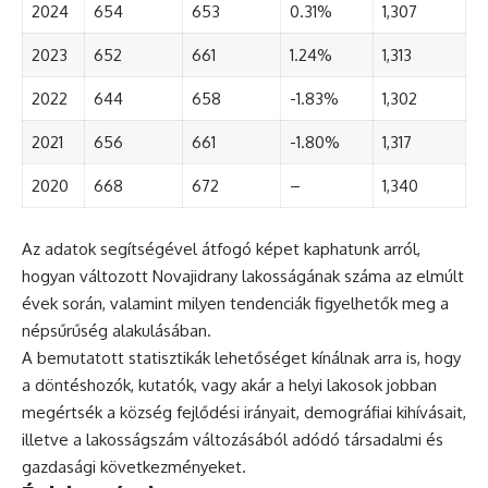
2024
654
653
0.31%
1,307
2023
652
661
1.24%
1,313
2022
644
658
-1.83%
1,302
2021
656
661
-1.80%
1,317
2020
668
672
–
1,340
Az adatok segítségével átfogó képet kaphatunk arról,
hogyan változott Novajidrany lakosságának száma az elmúlt
évek során, valamint milyen tendenciák figyelhetők meg a
népsűrűség alakulásában.
A bemutatott statisztikák lehetőséget kínálnak arra is, hogy
a döntéshozók, kutatók, vagy akár a helyi lakosok jobban
megértsék a község fejlődési irányait, demográfiai kihívásait,
illetve a lakosságszám változásából adódó társadalmi és
gazdasági következményeket.