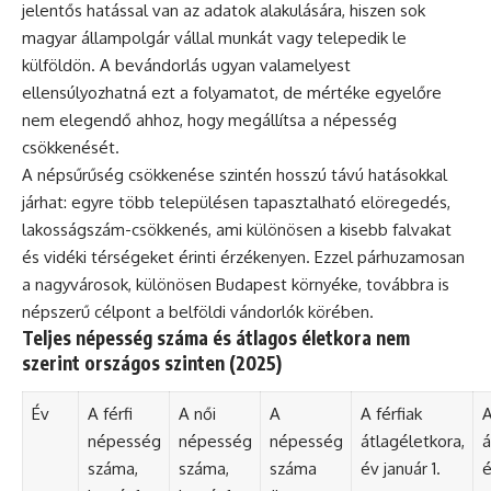
jelentős hatással van az adatok alakulására, hiszen sok
magyar állampolgár vállal munkát vagy telepedik le
külföldön. A bevándorlás ugyan valamelyest
ellensúlyozhatná ezt a folyamatot, de mértéke egyelőre
nem elegendő ahhoz, hogy megállítsa a népesség
csökkenését.
A népsűrűség csökkenése szintén hosszú távú hatásokkal
járhat: egyre több településen tapasztalható elöregedés,
lakosságszám-csökkenés, ami különösen a kisebb falvakat
és vidéki térségeket érinti érzékenyen. Ezzel párhuzamosan
a nagyvárosok, különösen Budapest környéke, továbbra is
népszerű célpont a belföldi vándorlók körében.
Teljes népesség száma és átlagos életkora nem
szerint országos szinten (2025)
Év
A férfi
A női
A
A férfiak
A
népesség
népesség
népesség
átlagéletkora,
á
száma,
száma,
száma
év január 1.
é