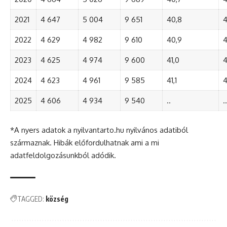
2021
4 647
5 004
9 651
40,8
4
2022
4 629
4 982
9 610
40,9
4
2023
4 625
4 974
9 600
41,0
4
2024
4 623
4 961
9 585
41,1
4
2025
4 606
4 934
9 540
..
..
*A nyers adatok a nyilvantarto.hu nyilvános adatiból
származnak. Hibák előfordulhatnak ami a mi
adatfeldolgozásunkból adódik.
TAGGED:
község