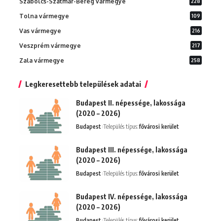
Szabolcs-Szatmár-Bereg vármegye
228
Tolna vármegye
109
Vas vármegye
216
Veszprém vármegye
217
Zala vármegye
258
Legkeresettebb települések adatai
Budapest II. népessége, lakossága
(2020 – 2026)
Budapest
Település típus:
fővárosi kerület
Budapest III. népessége, lakossága
(2020 – 2026)
Budapest
Település típus:
fővárosi kerület
Budapest IV. népessége, lakossága
(2020 – 2026)
Budapest
Település típus:
fővárosi kerület