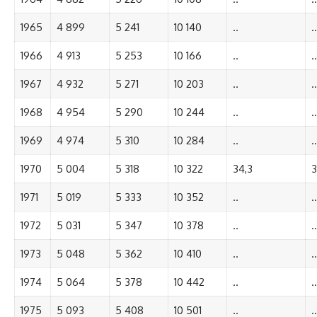
1965
4 899
5 241
10 140
..
..
1966
4 913
5 253
10 166
..
..
1967
4 932
5 271
10 203
..
..
1968
4 954
5 290
10 244
..
..
1969
4 974
5 310
10 284
..
..
1970
5 004
5 318
10 322
34,3
3
1971
5 019
5 333
10 352
..
..
1972
5 031
5 347
10 378
..
..
1973
5 048
5 362
10 410
..
..
1974
5 064
5 378
10 442
..
..
1975
5 093
5 408
10 501
..
..