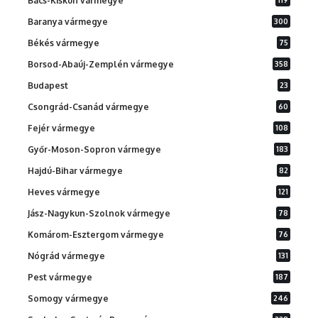
Bács-Kiskun vármegye
Baranya vármegye
300
Békés vármegye
75
Borsod-Abaúj-Zemplén vármegye
358
Budapest
23
Csongrád-Csanád vármegye
60
Fejér vármegye
108
Győr-Moson-Sopron vármegye
183
Hajdú-Bihar vármegye
82
Heves vármegye
121
Jász-Nagykun-Szolnok vármegye
78
Komárom-Esztergom vármegye
76
Nógrád vármegye
131
Pest vármegye
187
Somogy vármegye
246