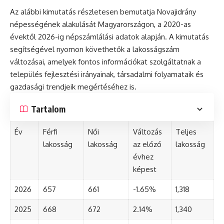
Az alábbi kimutatás részletesen bemutatja Novajidrány
népességének alakulását Magyarországon, a 2020-as
évektől 2026-ig népszámlálási adatok alapján. A kimutatás
segítségével nyomon követhetők a lakosságszám
változásai, amelyek fontos információkat szolgáltatnak a
település fejlesztési irányainak, társadalmi folyamataik és
gazdasági trendjeik megértéséhez is.
Tartalom
Év
Férfi
Női
Változás
Teljes
lakosság
lakosság
az előző
lakosság
évhez
képest
2026
657
661
-1.65%
1,318
2025
668
672
2.14%
1,340