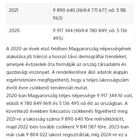
2021
9 890 640 (férfi:4 771 677; nő: 5 118
963)
2020
9 917 344 (férfi:4 780 849; nő: 5 136
495)
A 2020-as évek első felében Magyarország népességének
alakulása jól tükrözi a hosszú távú demográfiai trendeket,
amelyek évtizedek óta formálják az ország társadalmi és
gazdasági viszonyait. A rendelkezésre álló adatok alapján
egyértelműen megfigyelhető, hogy a teljes lakosságszám
évről évre csökkenő tendenciát mutat.
2020-ban Magyarország teljes népessége 9 917 344 fő volt,
ebből 4 780 849 férfi és 5 136 495 nő élt az országban. A
következő években fokozatos csökkenés figyelhető meg:
2021-re a lakosság száma 9 890 640 főre mérséklődött,
majd 2022-ben tovább csökkent 9 841 587 főre. 2023-ban
már csak 9 804 022 lakost regisztráltak, míg 2024-re ez a