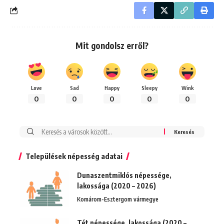
Mit gondolsz erről?
Love
Sad
Happy
Sleepy
Wink
0
0
0
0
0
Keresés:
Települések népesség adatai
Dunaszentmiklós népessége,
lakossága (2020 – 2026)
Komárom-Esztergom vármegye
Tét népessége, lakossága (2020 –