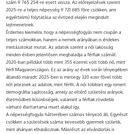
szám 9 765 254-re esett vissza. Az előrejelzések szerint
2025-re a teljes népesség 9 721 685 főre csökken, ami
egyértelmű folytatása az évtized elején megindult
lejtmenetnek.
Érdemes kiemelni, hogy a népességfogyás nem csupán a
teljes számokban, hanem a nemek arányában is érdekes
mintázatokat mutat. Az adatok szerint a női lakosság
minden évben jelentősen meghaladja a férfiak számát.
2020-ban például több mint 355 ezerrel volt több nő, mint
férfi Magyarországon. Ez az arány az évek során lényegében
állandó maradt: 2025-ben is mintegy 320 ezer fővel több
nőt jeleznek az adatok, mint férfit. A női többlet egy ismert
demográfiai sajátosság, amely az eltérő születési arányok,
életmódbeli különbségek, valamint a férfiak rövidebb
várható élettartama miatt alakul így.
A népességfogyás hátterében számos tényező áll. Egyrészt
csökken a születések száma: kevesebb gyermek születik,
mint ahányan elhaláloznak. Másrészt az elvándorlás is