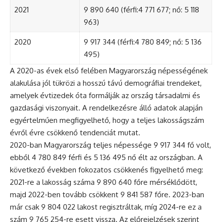
2021
9 890 640 (férfi:4 771 677; nő: 5 118
963)
2020
9 917 344 (férfi:4 780 849; nő: 5 136
495)
A 2020-as évek első felében Magyarország népességének
alakulása jól tükrözi a hosszú távú demográfiai trendeket,
amelyek évtizedek óta formálják az ország társadalmi és
gazdasági viszonyait. A rendelkezésre álló adatok alapján
egyértelműen megfigyelhető, hogy a teljes lakosságszám
évről évre csökkenő tendenciát mutat.
2020-ban Magyarország teljes népessége 9 917 344 fő volt,
ebből 4 780 849 férfi és 5 136 495 nő élt az országban. A
következő években fokozatos csökkenés figyelhető meg:
2021-re a lakosság száma 9 890 640 főre mérséklődött,
majd 2022-ben tovább csökkent 9 841 587 főre. 2023-ban
már csak 9 804 022 lakost regisztráltak, míg 2024-re ez a
szám 9 765 254-re esett vissza. Az előrejelzések szerint