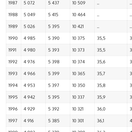
1987
5 072
5 437
10 509
..
..
1988
5 049
5 415
10 464
..
..
1989
5 026
5 395
10 421
..
..
1990
4 985
5 390
10 375
35,5
3
1991
4 980
5 393
10 373
35,5
3
1992
4 976
5 398
10 374
35,6
3
1993
4 966
5 399
10 365
35,7
3
1994
4 953
5 397
10 350
35,8
3
1995
4 942
5 395
10 337
35,9
3
1996
4 929
5 392
10 321
36,0
3
1997
4 916
5 385
10 301
36,1
4