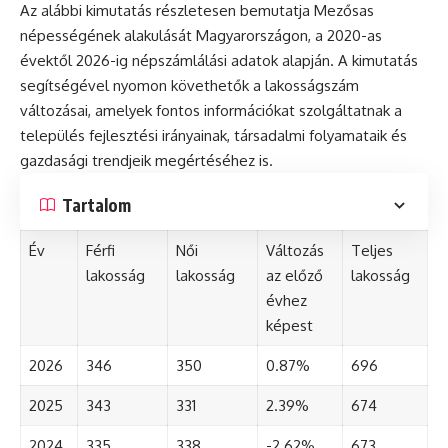
Az alábbi kimutatás részletesen bemutatja Mezősas
népességének alakulását Magyarországon, a 2020-as
évektől 2026-ig népszámlálási adatok alapján. A kimutatás
segítségével nyomon követhetők a lakosságszám
változásai, amelyek fontos információkat szolgáltatnak a
település fejlesztési irányainak, társadalmi folyamataik és
gazdasági trendjeik megértéséhez is.
Tartalom
Év
Férfi
Női
Változás
Teljes
lakosság
lakosság
az előző
lakosság
évhez
képest
2026
346
350
0.87%
696
2025
343
331
2.39%
674
2024
335
338
-2.62%
673