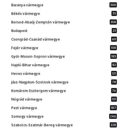
Baranya vármegye
300
Békés vármegye
75
Borsod-Abaúj-Zemplén vármegye
358
Budapest
23
Csongrád-Csanád vármegye
60
Fejér vármegye
108
Győr-Moson-Sopron vármegye
183
Hajdú-Bihar vármegye
82
Heves vármegye
121
Jász-Nagykun-Szolnok vármegye
78
Komárom-Esztergom vármegye
76
Nógrád vármegye
131
Pest vármegye
187
Somogy vármegye
246
Szabolcs-Szatmár-Bereg vármegye
228