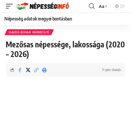
Aa
Font
Resizer
Népesség adatok megyei bontásban
HAJDÚ-BIHAR VÁRMEGYE
Mezősas népessége, lakossága (2020
– 2026)
11 perc olvasás