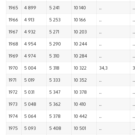
1965
4 899
5 241
10 140
..
..
1966
4 913
5 253
10 166
..
..
1967
4 932
5 271
10 203
..
..
1968
4 954
5 290
10 244
..
..
1969
4 974
5 310
10 284
..
..
1970
5 004
5 318
10 322
34,3
3
1971
5 019
5 333
10 352
..
..
1972
5 031
5 347
10 378
..
..
1973
5 048
5 362
10 410
..
..
1974
5 064
5 378
10 442
..
..
1975
5 093
5 408
10 501
..
..