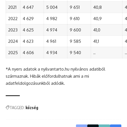
2021
4 647
5 004
9 651
40,8
4
2022
4 629
4 982
9 610
40,9
4
2023
4 625
4 974
9 600
41,0
4
2024
4 623
4 961
9 585
41,1
4
2025
4 606
4 934
9 540
..
..
*A nyers adatok a nyilvantarto.hu nyilvános adatiból
származnak. Hibák előfordulhatnak ami a mi
adatfeldolgozásunkból adódik.
TAGGED:
község