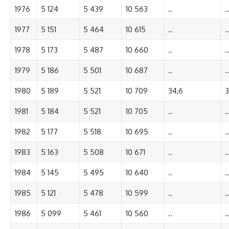
1976
5 124
5 439
10 563
..
..
1977
5 151
5 464
10 615
..
..
1978
5 173
5 487
10 660
..
..
1979
5 186
5 501
10 687
..
..
1980
5 189
5 521
10 709
34,6
3
1981
5 184
5 521
10 705
..
..
1982
5 177
5 518
10 695
..
..
1983
5 163
5 508
10 671
..
..
1984
5 145
5 495
10 640
..
..
1985
5 121
5 478
10 599
..
..
1986
5 099
5 461
10 560
..
..