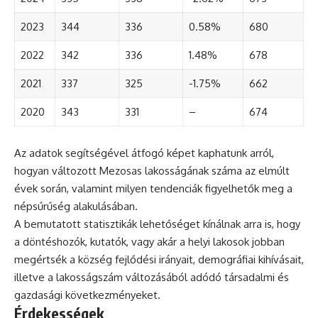
2023
344
336
0.58%
680
2022
342
336
1.48%
678
2021
337
325
-1.75%
662
2020
343
331
–
674
Az adatok segítségével átfogó képet kaphatunk arról,
hogyan változott Mezosas lakosságának száma az elmúlt
évek során, valamint milyen tendenciák figyelhetők meg a
népsűrűség alakulásában.
A bemutatott statisztikák lehetőséget kínálnak arra is, hogy
a döntéshozók, kutatók, vagy akár a helyi lakosok jobban
megértsék a község fejlődési irányait, demográfiai kihívásait,
illetve a lakosságszám változásából adódó társadalmi és
gazdasági következményeket.
Érdekességek