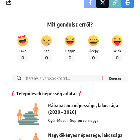
Mit gondolsz erről?
Love
Sad
Happy
Sleepy
Wink
0
0
0
0
0
Keresés:
Települések népesség adatai
Rábapatona népessége, lakossága
(2020 – 2026)
Győr-Moson-Sopron vármegye
Nagykökényes népessége, lakossága