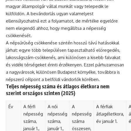
magyar állampolgár vállal munkát vagy telepedik le
külföldön. A bevándorlás ugyan valamelyest
ellensúlyozhatná ezt a folyamatot, de mértéke egyelőre
nem elegendő ahhoz, hogy megállítsa a népesség
csökkenését.
A népsűrűség csökkenése szintén hosszú távú hatásokkal
járhat: egyre több településen tapasztalható elöregedés,
lakosságszám-csökkenés, ami különösen a kisebb falvakat
és vidéki térségeket érinti érzékenyen. Ezzel párhuzamosan
a nagyvárosok, különösen Budapest környéke, továbbra is
népszerű célpont a belföldi vándorlók körében.
Teljes népesség száma és átlagos életkora nem
szerint országos szinten (2025)
Év
A férfi
A női
A
A férfiak
A
népesség
népesség
népesség
átlagéletkora,
á
száma,
száma,
száma
év január 1.
é
január 1.,
január 1.,
összesen,