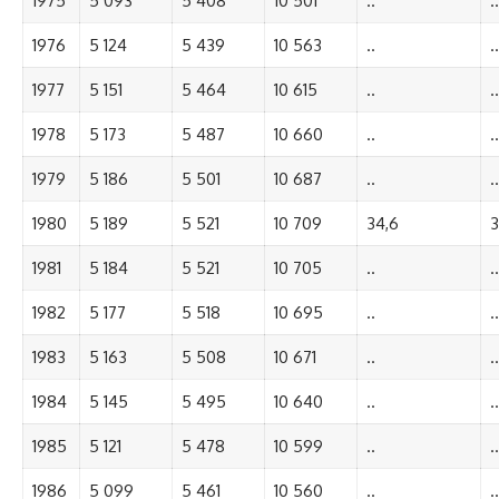
1975
5 093
5 408
10 501
..
..
1976
5 124
5 439
10 563
..
..
1977
5 151
5 464
10 615
..
..
1978
5 173
5 487
10 660
..
..
1979
5 186
5 501
10 687
..
..
1980
5 189
5 521
10 709
34,6
3
1981
5 184
5 521
10 705
..
..
1982
5 177
5 518
10 695
..
..
1983
5 163
5 508
10 671
..
..
1984
5 145
5 495
10 640
..
..
1985
5 121
5 478
10 599
..
..
1986
5 099
5 461
10 560
..
..