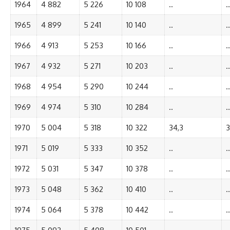
1964
4 882
5 226
10 108
..
..
1965
4 899
5 241
10 140
..
..
1966
4 913
5 253
10 166
..
..
1967
4 932
5 271
10 203
..
..
1968
4 954
5 290
10 244
..
..
1969
4 974
5 310
10 284
..
..
1970
5 004
5 318
10 322
34,3
3
1971
5 019
5 333
10 352
..
..
1972
5 031
5 347
10 378
..
..
1973
5 048
5 362
10 410
..
..
1974
5 064
5 378
10 442
..
..