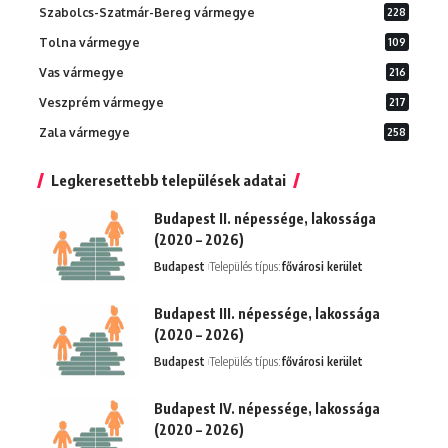
Szabolcs-Szatmár-Bereg vármegye
228
Tolna vármegye
109
Vas vármegye
216
Veszprém vármegye
217
Zala vármegye
258
Legkeresettebb települések adatai
Budapest II. népessége, lakossága
(2020 – 2026)
Budapest
Település típus:
fővárosi kerület
Budapest III. népessége, lakossága
(2020 – 2026)
Budapest
Település típus:
fővárosi kerület
Budapest IV. népessége, lakossága
(2020 – 2026)