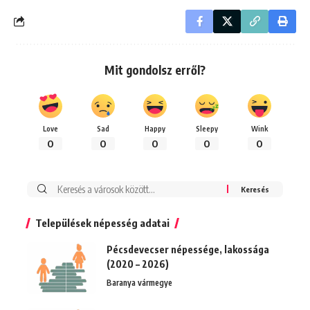
Mit gondolsz erről?
Love
Sad
Happy
Sleepy
Wink
0
0
0
0
0
Keresés:
Települések népesség adatai
Pécsdevecser népessége, lakossága
(2020 – 2026)
Baranya vármegye