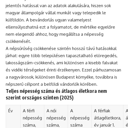
jelentős hatással van az adatok alakulására, hiszen sok
magyar állampolgár vállal munkát vagy telepedik le
külföldön. A bevándorlás ugyan valamelyest
ellensúlyozhatná ezt a folyamatot, de mértéke egyelőre
nem elegendő ahhoz, hogy megállítsa a népesség
csökkenését.
A népsűrűség csökkenése szintén hosszú távú hatásokkal
járhat: egyre több településen tapasztalható elöregedés,
lakosságszám-csökkenés, ami különösen a kisebb falvakat
és vidéki térségeket érinti érzékenyen. Ezzel párhuzamosan
a nagyvárosok, különösen Budapest környéke, továbbra is
népszerű célpont a belföldi vándorlók körében.
Teljes népesség száma és átlagos életkora nem
szerint országos szinten (2025)
Év
A férfi
A női
A
A férfiak
A
népesség
népesség
népesség
átlagéletkora,
á
száma,
száma,
száma
év január 1.
é