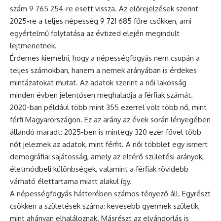
szám 9 765 254-re esett vissza. Az előrejelzések szerint
2025-re a teljes népesség 9 721 685 főre csökken, ami
egyértelmű folytatása az évtized elején megindult
lejtmenetnek.
Érdemes kiemelni, hogy a népességfogyás nem csupán a
teljes számokban, hanem a nemek arányában is érdekes
mintázatokat mutat. Az adatok szerint a női lakosság
minden évben jelentősen meghaladja a férfiak számát.
2020-ban például több mint 355 ezerrel volt több nő, mint
férfi Magyarországon. Ez az arány az évek során lényegében
állandó maradt: 2025-ben is mintegy 320 ezer fővel több
nőt jeleznek az adatok, mint férfit. A női többlet egy ismert
demográfiai sajátosság, amely az eltérő születési arányok,
életmódbeli különbségek, valamint a férfiak rövidebb
várható élettartama miatt alakul így.
A népességfogyás hátterében számos tényező áll. Egyrészt
csökken a születések száma: kevesebb gyermek születik,
mint ahányan elhaláloznak. Másrészt az elvándorlás is