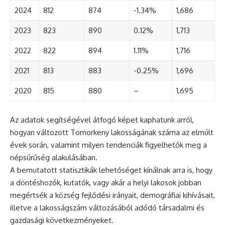
2024
812
874
-1.34%
1,686
2023
823
890
0.12%
1,713
2022
822
894
1.11%
1,716
2021
813
883
-0.25%
1,696
2020
815
880
–
1,695
Az adatok segítségével átfogó képet kaphatunk arról,
hogyan változott Tomorkeny lakosságának száma az elmúlt
évek során, valamint milyen tendenciák figyelhetők meg a
népsűrűség alakulásában.
A bemutatott statisztikák lehetőséget kínálnak arra is, hogy
a döntéshozók, kutatók, vagy akár a helyi lakosok jobban
megértsék a község fejlődési irányait, demográfiai kihívásait,
illetve a lakosságszám változásából adódó társadalmi és
gazdasági következményeket.