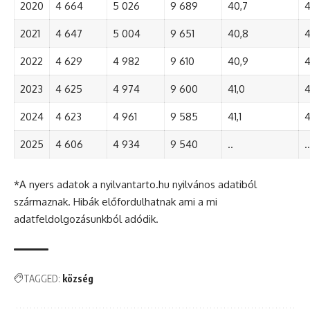
2020
4 664
5 026
9 689
40,7
4
2021
4 647
5 004
9 651
40,8
4
2022
4 629
4 982
9 610
40,9
4
2023
4 625
4 974
9 600
41,0
4
2024
4 623
4 961
9 585
41,1
4
2025
4 606
4 934
9 540
..
..
*A nyers adatok a nyilvantarto.hu nyilvános adatiból
származnak. Hibák előfordulhatnak ami a mi
adatfeldolgozásunkból adódik.
TAGGED:
község