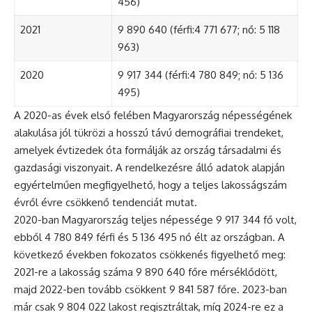
456)
2021
9 890 640 (férfi:4 771 677; nő: 5 118
963)
2020
9 917 344 (férfi:4 780 849; nő: 5 136
495)
A 2020-as évek első felében Magyarország népességének
alakulása jól tükrözi a hosszú távú demográfiai trendeket,
amelyek évtizedek óta formálják az ország társadalmi és
gazdasági viszonyait. A rendelkezésre álló adatok alapján
egyértelműen megfigyelhető, hogy a teljes lakosságszám
évről évre csökkenő tendenciát mutat.
2020-ban Magyarország teljes népessége 9 917 344 fő volt,
ebből 4 780 849 férfi és 5 136 495 nő élt az országban. A
következő években fokozatos csökkenés figyelhető meg:
2021-re a lakosság száma 9 890 640 főre mérséklődött,
majd 2022-ben tovább csökkent 9 841 587 főre. 2023-ban
már csak 9 804 022 lakost regisztráltak, míg 2024-re ez a