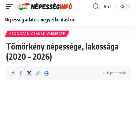
Aa
Font
Resizer
Népesség adatok megyei bontásban
CSONGRÁD-CSANÁD VÁRMEGYE
Tömörkény népessége, lakossága
(2020 – 2026)
11 perc olvasás