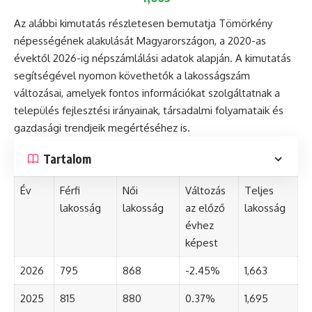
Az alábbi kimutatás részletesen bemutatja Tömörkény
népességének alakulását Magyarországon, a 2020-as
évektől 2026-ig népszámlálási adatok alapján. A kimutatás
segítségével nyomon követhetők a lakosságszám
változásai, amelyek fontos információkat szolgáltatnak a
település fejlesztési irányainak, társadalmi folyamataik és
gazdasági trendjeik megértéséhez is.
Tartalom
Év
Férfi
Női
Változás
Teljes
lakosság
lakosság
az előző
lakosság
évhez
képest
2026
795
868
-2.45%
1,663
2025
815
880
0.37%
1,695