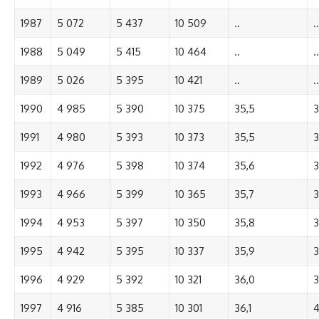
1987
5 072
5 437
10 509
..
..
1988
5 049
5 415
10 464
..
..
1989
5 026
5 395
10 421
..
..
1990
4 985
5 390
10 375
35,5
3
1991
4 980
5 393
10 373
35,5
3
1992
4 976
5 398
10 374
35,6
3
1993
4 966
5 399
10 365
35,7
3
1994
4 953
5 397
10 350
35,8
3
1995
4 942
5 395
10 337
35,9
3
1996
4 929
5 392
10 321
36,0
3
1997
4 916
5 385
10 301
36,1
4