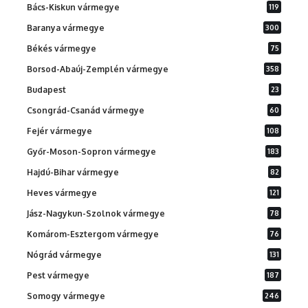
Bács-Kiskun vármegye
119
Baranya vármegye
300
Békés vármegye
75
Borsod-Abaúj-Zemplén vármegye
358
Budapest
23
Csongrád-Csanád vármegye
60
Fejér vármegye
108
Győr-Moson-Sopron vármegye
183
Hajdú-Bihar vármegye
82
Heves vármegye
121
Jász-Nagykun-Szolnok vármegye
78
Komárom-Esztergom vármegye
76
Nógrád vármegye
131
Pest vármegye
187
Somogy vármegye
246