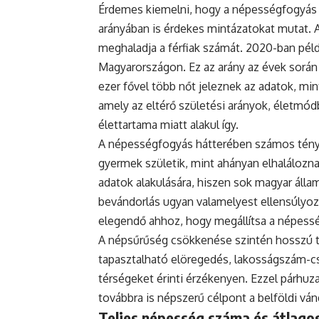
Érdemes kiemelni, hogy a népességfogyás
arányában is érdekes mintázatokat mutat. 
meghaladja a férfiak számát. 2020-ban példá
Magyarországon. Ez az arány az évek során
ezer fővel több nőt jeleznek az adatok, mint
amely az eltérő születési arányok, életmódb
élettartama miatt alakul így.
A népességfogyás hátterében számos ténye
gyermek születik, mint ahányan elhaláloznak
adatok alakulására, hiszen sok magyar állam
bevándorlás ugyan valamelyest ellensúlyoz
elegendő ahhoz, hogy megállítsa a népess
A népsűrűség csökkenése szintén hosszú tá
tapasztalható elöregedés, lakosságszám-cs
térségeket érinti érzékenyen. Ezzel párh
továbbra is népszerű célpont a belföldi vá
Teljes népesség száma és átlagos