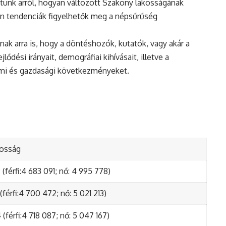
tunk arról, hogyan változott Szakony lakosságának
en tendenciák figyelhetők meg a népsűrűség
nak arra is, hogy a döntéshozók, kutatók, vagy akár a
ődési irányait, demográfiai kihívásait, illetve a
lmi és gazdasági következményeket.
kosság
(férfi:4 683 091; nő: 4 995 778)
(férfi:4 700 472; nő: 5 021 213)
(férfi:4 718 087; nő: 5 047 167)