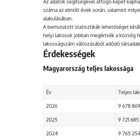
Az adatok segítségével átfogó képet kapha
száma az elmúlt évek során, valamint mily
alakulásában.
A bemutatott statisztikák lehetőséget kínál
helyi lakosok jobban megértsék a község fejl
lakosságszám változásából adódó társada
Érdekességek
Magyarország teljes lakossága
Év
Teljes la
2026
9 678 869 
2025
9 721 685 
2024
9 765 254 