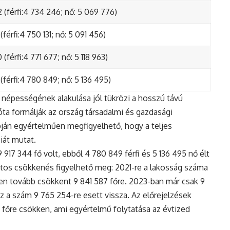
 (férfi:4 734 246; nő: 5 069 776)
(férfi:4 750 131; nő: 5 091 456)
(férfi:4 771 677; nő: 5 118 963)
(férfi:4 780 849; nő: 5 136 495)
népességének alakulása jól tükrözi a hosszú távú
ta formálják az ország társadalmi és gazdasági
apján egyértelműen megfigyelhető, hogy a teljes
iát mutat.
17 344 fő volt, ebből 4 780 849 férfi és 5 136 495 nő élt
tos csökkenés figyelhető meg: 2021-re a lakosság száma
n tovább csökkent 9 841 587 főre. 2023-ban már csak 9
z a szám 9 765 254-re esett vissza. Az előrejelzések
5 főre csökken, ami egyértelmű folytatása az évtized