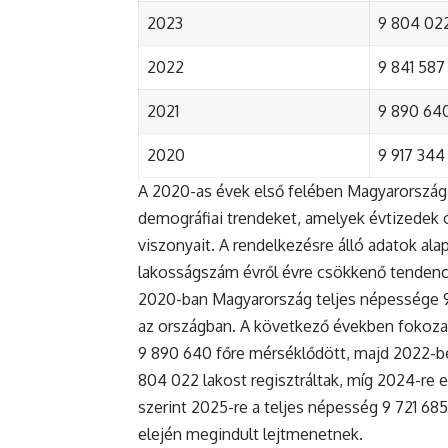
2023
9 804 022
2022
9 841 587 
2021
9 890 640 
2020
9 917 344 
A 2020-as évek első felében Magyarország 
demográfiai trendeket, amelyek évtizedek ó
viszonyait. A rendelkezésre álló adatok al
lakosságszám évről évre csökkenő tendenc
2020-ban Magyarország teljes népessége 9 9
az országban. A következő években fokoza
9 890 640 főre mérséklődött, majd 2022-be
804 022 lakost regisztráltak, míg 2024-re e
szerint 2025-re a teljes népesség 9 721 68
elején megindult lejtmenetnek.