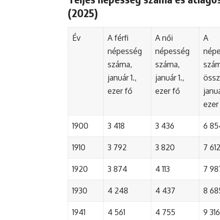
(2025)
Év
A férfi
A női
A
népesség
népesség
nép
száma,
száma,
szá
január 1.,
január 1.,
össz
ezer fő
ezer fő
januá
ezer
1900
3 418
3 436
6 85
1910
3 792
3 820
7 61
1920
3 874
4 113
7 98
1930
4 248
4 437
8 68
1941
4 561
4 755
9 316