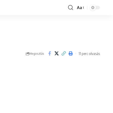
Aa
Font
Resizer
11 perc olvasás
Megosztás