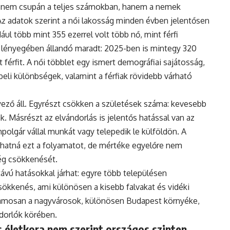
 nem csupán a teljes számokban, hanem a nemek
Az adatok szerint a női lakosság minden évben jelentősen
ul több mint 355 ezerrel volt több nő, mint férfi
 lényegében állandó maradt: 2025-ben is mintegy 320
 férfit. A női többlet egy ismert demográfiai sajátosság,
eli különbségek, valamint a férfiak rövidebb várható
ző áll. Egyrészt csökken a születések száma: kevesebb
. Másrészt az elvándorlás is jelentős hatással van az
polgár vállal munkát vagy telepedik le külföldön. A
hatná ezt a folyamatot, de mértéke egyelőre nem
ég csökkenését.
vú hatásokkal járhat: egyre több településen
ökkenés, ami különösen a kisebb falvakat és vidéki
uzamosan a nagyvárosok, különösen Budapest környéke,
ndorlók körében.
 életkora nem szerint országos szinten