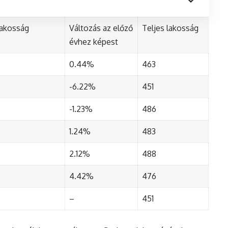
lakosság
Változás az előző
Teljes lakosság
évhez képest
0.44%
463
-6.22%
451
-1.23%
486
1.24%
483
2.12%
488
4.42%
476
–
451