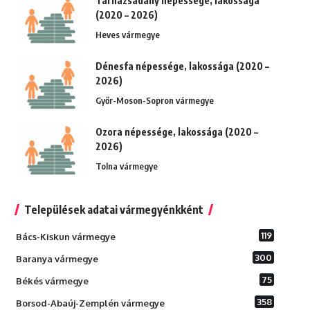
Tarnazsadány népessége, lakossága
(2020 – 2026)
Heves vármegye
Dénesfa népessége, lakossága (2020 –
2026)
Győr-Moson-Sopron vármegye
Ozora népessége, lakossága (2020 –
2026)
Tolna vármegye
Települések adatai vármegyénkként
119
Bács-Kiskun vármegye
300
Baranya vármegye
75
Békés vármegye
358
Borsod-Abaúj-Zemplén vármegye