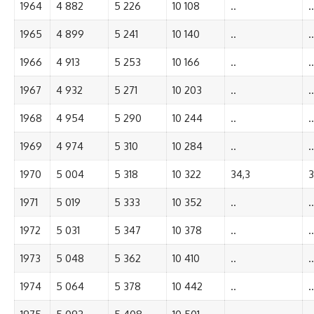
1964
4 882
5 226
10 108
..
..
1965
4 899
5 241
10 140
..
..
1966
4 913
5 253
10 166
..
..
1967
4 932
5 271
10 203
..
..
1968
4 954
5 290
10 244
..
..
1969
4 974
5 310
10 284
..
..
1970
5 004
5 318
10 322
34,3
3
1971
5 019
5 333
10 352
..
..
1972
5 031
5 347
10 378
..
..
1973
5 048
5 362
10 410
..
..
1974
5 064
5 378
10 442
..
..