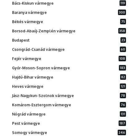
Bács-Kiskun vármegye
119
Baranya vármegye
300
Békés vármegye
75
Borsod-Abaúj-Zemplén vármegye
358
Budapest
23
Csongrád-Csanád vármegye
60
Fejér vármegye
108
Győr-Moson-Sopron vármegye
183
Hajdú-Bihar vármegye
82
Heves vármegye
121
Jász-Nagykun-Szolnok vármegye
78
Komárom-Esztergom vármegye
76
Nógrád vármegye
131
Pest vármegye
187
Somogy vármegye
246