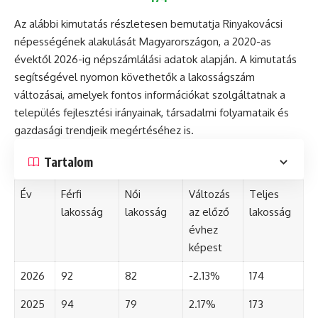
Az alábbi kimutatás részletesen bemutatja Rinyakovácsi
népességének alakulását Magyarországon, a 2020-as
évektől 2026-ig népszámlálási adatok alapján. A kimutatás
segítségével nyomon követhetők a lakosságszám
változásai, amelyek fontos információkat szolgáltatnak a
település fejlesztési irányainak, társadalmi folyamataik és
gazdasági trendjeik megértéséhez is.
Tartalom
Év
Férfi
Női
Változás
Teljes
lakosság
lakosság
az előző
lakosság
évhez
képest
2026
92
82
-2.13%
174
2025
94
79
2.17%
173