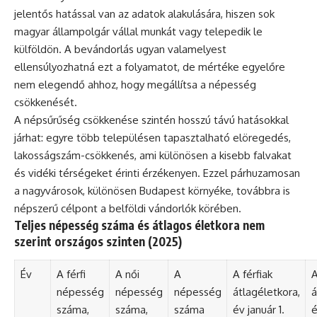
jelentős hatással van az adatok alakulására, hiszen sok
magyar állampolgár vállal munkát vagy telepedik le
külföldön. A bevándorlás ugyan valamelyest
ellensúlyozhatná ezt a folyamatot, de mértéke egyelőre
nem elegendő ahhoz, hogy megállítsa a népesség
csökkenését.
A népsűrűség csökkenése szintén hosszú távú hatásokkal
járhat: egyre több településen tapasztalható elöregedés,
lakosságszám-csökkenés, ami különösen a kisebb falvakat
és vidéki térségeket érinti érzékenyen. Ezzel párhuzamosan
a nagyvárosok, különösen Budapest környéke, továbbra is
népszerű célpont a belföldi vándorlók körében.
Teljes népesség száma és átlagos életkora nem
szerint országos szinten (2025)
Év
A férfi
A női
A
A férfiak
A
népesség
népesség
népesség
átlagéletkora,
á
száma,
száma,
száma
év január 1.
é