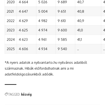
2020
4 664
5 026
9 689
40,7
4
2021
4 647
5 004
9 651
40,8
4
2022
4 629
4 982
9 610
40,9
4
2023
4 625
4 974
9 600
41,0
4
2024
4 623
4 961
9 585
41,1
4
2025
4 606
4 934
9 540
..
..
*A nyers adatok a nyilvantarto.hu nyilvános adatiból
származnak. Hibák előfordulhatnak ami a mi
adatfeldolgozásunkból adódik.
TAGGED:
község