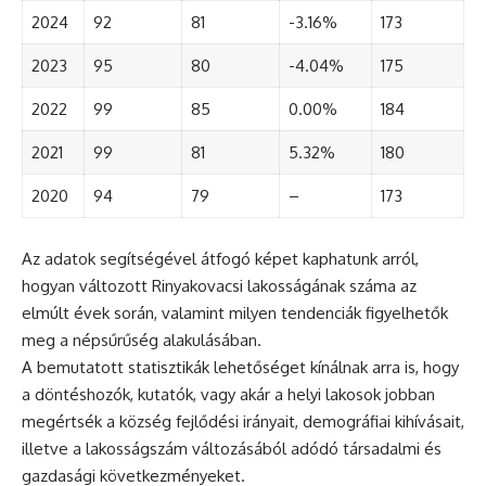
2024
92
81
-3.16%
173
2023
95
80
-4.04%
175
2022
99
85
0.00%
184
2021
99
81
5.32%
180
2020
94
79
–
173
Az adatok segítségével átfogó képet kaphatunk arról,
hogyan változott Rinyakovacsi lakosságának száma az
elmúlt évek során, valamint milyen tendenciák figyelhetők
meg a népsűrűség alakulásában.
A bemutatott statisztikák lehetőséget kínálnak arra is, hogy
a döntéshozók, kutatók, vagy akár a helyi lakosok jobban
megértsék a község fejlődési irányait, demográfiai kihívásait,
illetve a lakosságszám változásából adódó társadalmi és
gazdasági következményeket.