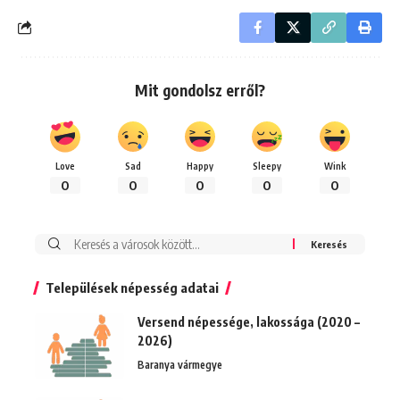
Mit gondolsz erről?
Love
Sad
Happy
Sleepy
Wink
0
0
0
0
0
Keresés:
Települések népesség adatai
Versend népessége, lakossága (2020 –
2026)
Baranya vármegye