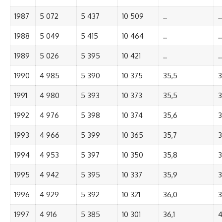
1987
5 072
5 437
10 509
..
..
1988
5 049
5 415
10 464
..
..
1989
5 026
5 395
10 421
..
..
1990
4 985
5 390
10 375
35,5
3
1991
4 980
5 393
10 373
35,5
3
1992
4 976
5 398
10 374
35,6
3
1993
4 966
5 399
10 365
35,7
3
1994
4 953
5 397
10 350
35,8
3
1995
4 942
5 395
10 337
35,9
3
1996
4 929
5 392
10 321
36,0
3
1997
4 916
5 385
10 301
36,1
4