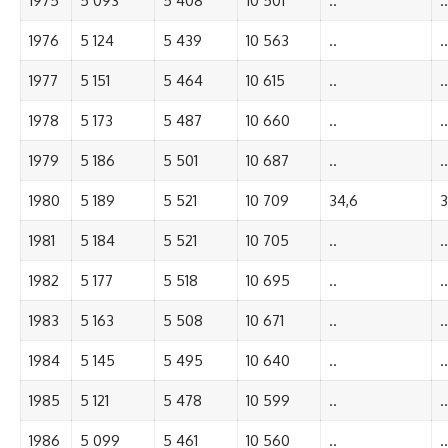
1975
5 093
5 408
10 501
..
..
1976
5 124
5 439
10 563
..
..
1977
5 151
5 464
10 615
..
..
1978
5 173
5 487
10 660
..
..
1979
5 186
5 501
10 687
..
..
1980
5 189
5 521
10 709
34,6
3
1981
5 184
5 521
10 705
..
..
1982
5 177
5 518
10 695
..
..
1983
5 163
5 508
10 671
..
..
1984
5 145
5 495
10 640
..
..
1985
5 121
5 478
10 599
..
..
1986
5 099
5 461
10 560
..
..