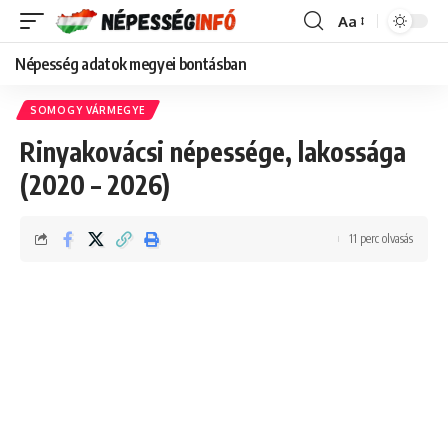
Aa
Font
Resizer
Népesség adatok megyei bontásban
SOMOGY VÁRMEGYE
Rinyakovácsi népessége, lakossága
(2020 – 2026)
11 perc olvasás