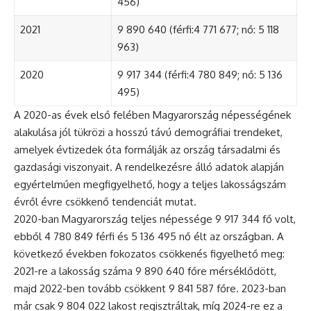
456)
2021
9 890 640 (férfi:4 771 677; nő: 5 118
963)
2020
9 917 344 (férfi:4 780 849; nő: 5 136
495)
A 2020-as évek első felében Magyarország népességének
alakulása jól tükrözi a hosszú távú demográfiai trendeket,
amelyek évtizedek óta formálják az ország társadalmi és
gazdasági viszonyait. A rendelkezésre álló adatok alapján
egyértelműen megfigyelhető, hogy a teljes lakosságszám
évről évre csökkenő tendenciát mutat.
2020-ban Magyarország teljes népessége 9 917 344 fő volt,
ebből 4 780 849 férfi és 5 136 495 nő élt az országban. A
következő években fokozatos csökkenés figyelhető meg:
2021-re a lakosság száma 9 890 640 főre mérséklődött,
majd 2022-ben tovább csökkent 9 841 587 főre. 2023-ban
már csak 9 804 022 lakost regisztráltak, míg 2024-re ez a