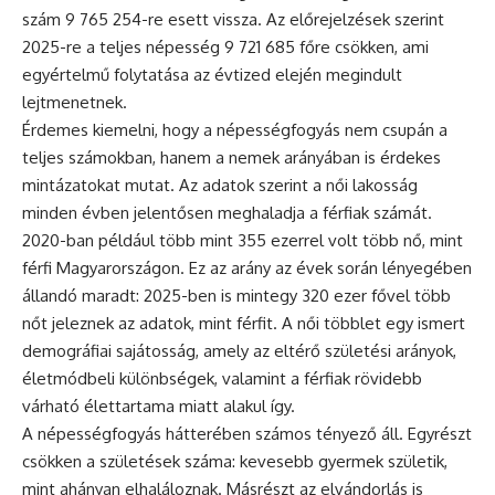
szám 9 765 254-re esett vissza. Az előrejelzések szerint
2025-re a teljes népesség 9 721 685 főre csökken, ami
egyértelmű folytatása az évtized elején megindult
lejtmenetnek.
Érdemes kiemelni, hogy a népességfogyás nem csupán a
teljes számokban, hanem a nemek arányában is érdekes
mintázatokat mutat. Az adatok szerint a női lakosság
minden évben jelentősen meghaladja a férfiak számát.
2020-ban például több mint 355 ezerrel volt több nő, mint
férfi Magyarországon. Ez az arány az évek során lényegében
állandó maradt: 2025-ben is mintegy 320 ezer fővel több
nőt jeleznek az adatok, mint férfit. A női többlet egy ismert
demográfiai sajátosság, amely az eltérő születési arányok,
életmódbeli különbségek, valamint a férfiak rövidebb
várható élettartama miatt alakul így.
A népességfogyás hátterében számos tényező áll. Egyrészt
csökken a születések száma: kevesebb gyermek születik,
mint ahányan elhaláloznak. Másrészt az elvándorlás is