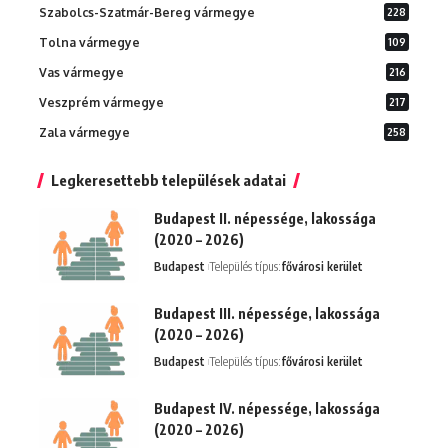
Szabolcs-Szatmár-Bereg vármegye
228
Tolna vármegye
109
Vas vármegye
216
Veszprém vármegye
217
Zala vármegye
258
Legkeresettebb települések adatai
Budapest II. népessége, lakossága
(2020 – 2026)
Budapest
Település típus:
fővárosi kerület
Budapest III. népessége, lakossága
(2020 – 2026)
Budapest
Település típus:
fővárosi kerület
Budapest IV. népessége, lakossága
(2020 – 2026)