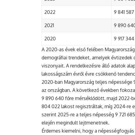
2022
9 841 587 
2021
9 890 640 
2020
9 917 344 
A 2020-as évek első felében Magyarország 
demográfiai trendeket, amelyek évtizedek ó
viszonyait. A rendelkezésre álló adatok al
lakosságszám évről évre csökkenő tendenc
2020-ban Magyarország teljes népessége 9 9
az országban. A következő években fokoza
9 890 640 főre mérséklődött, majd 2022-be
804 022 lakost regisztráltak, míg 2024-re e
szerint 2025-re a teljes népesség 9 721 68
elején megindult lejtmenetnek.
Érdemes kiemelni, hogy a népességfogyás