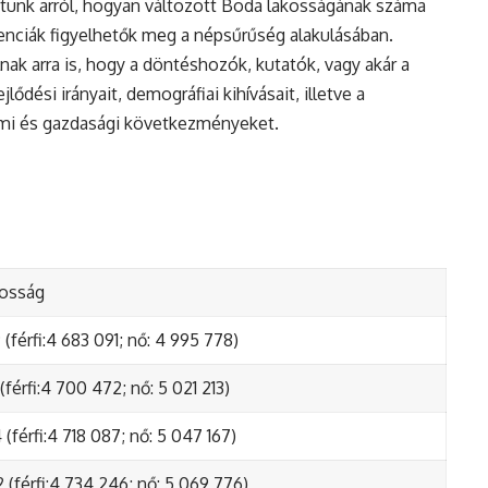
tunk arról, hogyan változott Boda lakosságának száma
enciák figyelhetők meg a népsűrűség alakulásában.
nak arra is, hogy a döntéshozók, kutatók, vagy akár a
ődési irányait, demográfiai kihívásait, illetve a
lmi és gazdasági következményeket.
kosság
(férfi:4 683 091; nő: 4 995 778)
(férfi:4 700 472; nő: 5 021 213)
(férfi:4 718 087; nő: 5 047 167)
 (férfi:4 734 246; nő: 5 069 776)