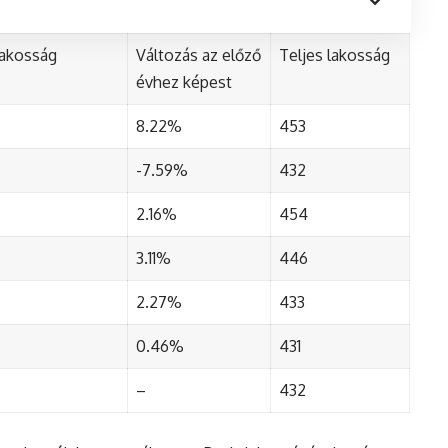
lakosság
Változás az előző
Teljes lakosság
évhez képest
8.22%
453
-7.59%
432
2.16%
454
3.11%
446
2.27%
433
0.46%
431
–
432