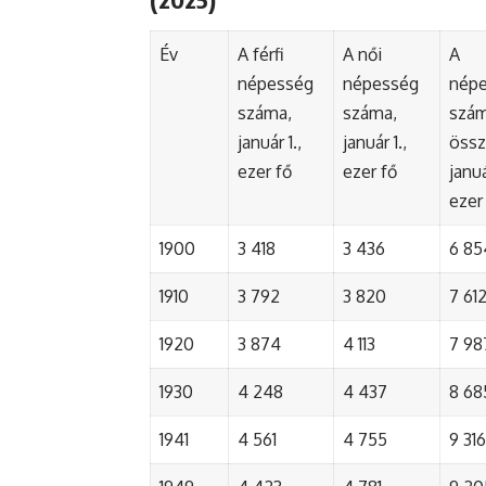
Év
A férfi
A női
A
népesség
népesség
nép
száma,
száma,
szá
január 1.,
január 1.,
össz
ezer fő
ezer fő
januá
ezer
1900
3 418
3 436
6 85
1910
3 792
3 820
7 61
1920
3 874
4 113
7 98
1930
4 248
4 437
8 68
1941
4 561
4 755
9 316