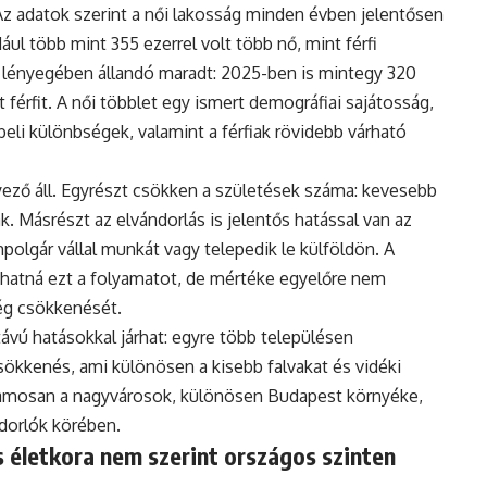
Az adatok szerint a női lakosság minden évben jelentősen
ul több mint 355 ezerrel volt több nő, mint férfi
 lényegében állandó maradt: 2025-ben is mintegy 320
 férfit. A női többlet egy ismert demográfiai sajátosság,
eli különbségek, valamint a férfiak rövidebb várható
ző áll. Egyrészt csökken a születések száma: kevesebb
. Másrészt az elvándorlás is jelentős hatással van az
polgár vállal munkát vagy telepedik le külföldön. A
hatná ezt a folyamatot, de mértéke egyelőre nem
ég csökkenését.
vú hatásokkal járhat: egyre több településen
ökkenés, ami különösen a kisebb falvakat és vidéki
uzamosan a nagyvárosok, különösen Budapest környéke,
ndorlók körében.
 életkora nem szerint országos szinten