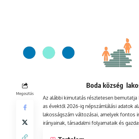
Boda község lakos
Megosztás
Az alábbi kimutatás részletesen bemutatj
as évektől 2026-ig népszámlálási adatok a
lakosságszám változásai, amelyek fontos in
irányainak, társadalmi folyamataik és gazda