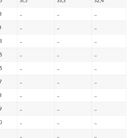
5
31,5
33,3
32,4
3
..
..
..
3
..
..
..
3
..
..
..
5
..
..
..
5
..
..
..
7
..
..
..
3
..
..
..
9
..
..
..
0
..
..
..
..
..
..