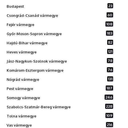
23
Budapest
60
Csongrád-Csanád vármegye
108
Fejér vármegye
183
Győr-Moson-Sopron vármegye
82
Hajdú-Bihar vármegye
121
Heves vármegye
78
Jász-Nagykun-Szolnok vármegye
76
Komárom-Esztergom vármegye
131
Nógrád vármegye
187
Pest vármegye
246
Somogy vármegye
228
Szabolcs-Szatmár-Bereg vármegye
109
Tolna vármegye
216
Vas vármegye