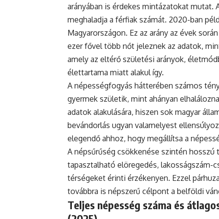
arányában is érdekes mintázatokat mutat. 
meghaladja a férfiak számát. 2020-ban példá
Magyarországon. Ez az arány az évek során
ezer fővel több nőt jeleznek az adatok, mint
amely az eltérő születési arányok, életmódb
élettartama miatt alakul így.
A népességfogyás hátterében számos ténye
gyermek születik, mint ahányan elhaláloznak
adatok alakulására, hiszen sok magyar állam
bevándorlás ugyan valamelyest ellensúlyoz
elegendő ahhoz, hogy megállítsa a népess
A népsűrűség csökkenése szintén hosszú tá
tapasztalható elöregedés, lakosságszám-cs
térségeket érinti érzékenyen. Ezzel párh
továbbra is népszerű célpont a belföldi vá
Teljes népesség száma és átlagos
(2025)