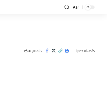
Aa
Font
Resizer
11 perc olvasás
Megosztás