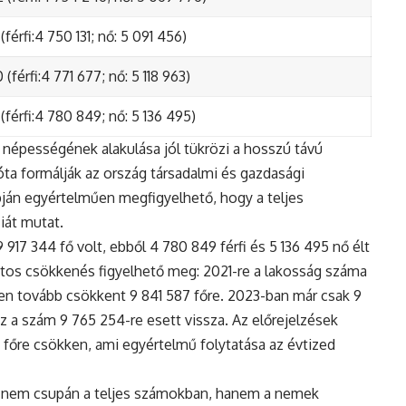
(férfi:4 750 131; nő: 5 091 456)
(férfi:4 771 677; nő: 5 118 963)
(férfi:4 780 849; nő: 5 136 495)
népességének alakulása jól tükrözi a hosszú távú
ta formálják az ország társadalmi és gazdasági
apján egyértelműen megfigyelhető, hogy a teljes
iát mutat.
17 344 fő volt, ebből 4 780 849 férfi és 5 136 495 nő élt
tos csökkenés figyelhető meg: 2021-re a lakosság száma
n tovább csökkent 9 841 587 főre. 2023-ban már csak 9
z a szám 9 765 254-re esett vissza. Az előrejelzések
5 főre csökken, ami egyértelmű folytatása az évtized
 nem csupán a teljes számokban, hanem a nemek