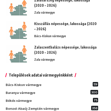
Zalasárszeg népessége, lakossága
(2020 – 2026)
Zala vármegye
Kisszállás népessége, lakossága (2020
– 2026)
Bács-Kiskun vármegye
Zalaszentbalázs népessége, lakossága
(2020 – 2026)
Zala vármegye
Települések adatai vármegyénkként
119
Bács-Kiskun vármegye
300
Baranya vármegye
75
Békés vármegye
358
Borsod-Abaúj-Zemplén vármegye