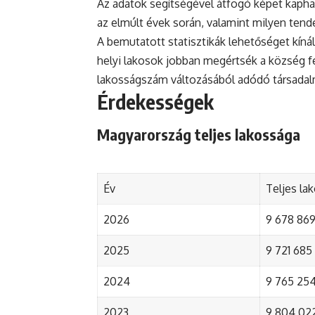
Az adatok segítségével átfogó képet kapha
az elmúlt évek során, valamint milyen tend
A bemutatott statisztikák lehetőséget kínál
helyi lakosok jobban megértsék a község fejl
lakosságszám változásából adódó társada
Érdekességek
Magyarország teljes lakossága
Év
Teljes la
2026
9 678 869 
2025
9 721 685 
2024
9 765 254 
2023
9 804 022