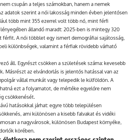
 nem csupán a teljes számokban, hanem a nemek
Az adatok szerint a női lakosság minden évben jelentősen
ul több mint 355 ezerrel volt több nő, mint férfi
 lényegében állandó maradt: 2025-ben is mintegy 320
 férfit. A női többlet egy ismert demográfiai sajátosság,
eli különbségek, valamint a férfiak rövidebb várható
ző áll. Egyrészt csökken a születések száma: kevesebb
. Másrészt az elvándorlás is jelentős hatással van az
polgár vállal munkát vagy telepedik le külföldön. A
hatná ezt a folyamatot, de mértéke egyelőre nem
ég csökkenését.
vú hatásokkal járhat: egyre több településen
ökkenés, ami különösen a kisebb falvakat és vidéki
uzamosan a nagyvárosok, különösen Budapest környéke,
ndorlók körében.
 életkora nem szerint országos szinten