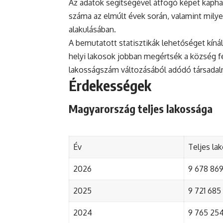
Az adatok segítségével átfogó képet kapha
száma az elmúlt évek során, valamint mily
alakulásában.
A bemutatott statisztikák lehetőséget kínál
helyi lakosok jobban megértsék a község fejl
lakosságszám változásából adódó társada
Érdekességek
Magyarország teljes lakossága
Év
Teljes la
2026
9 678 869 
2025
9 721 685 
2024
9 765 254 