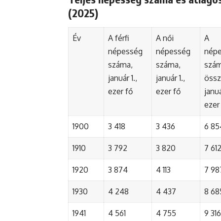
(2025)
Év
A férfi
A női
A
népesség
népesség
nép
száma,
száma,
szá
január 1.,
január 1.,
össz
ezer fő
ezer fő
januá
ezer
1900
3 418
3 436
6 85
1910
3 792
3 820
7 61
1920
3 874
4 113
7 98
1930
4 248
4 437
8 68
1941
4 561
4 755
9 316