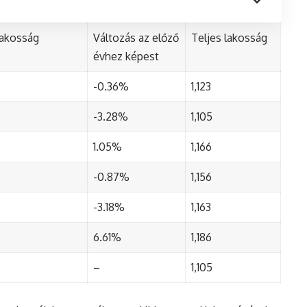
lakosság
Változás az előző
Teljes lakosság
évhez képest
-0.36%
1,123
-3.28%
1,105
1.05%
1,166
-0.87%
1,156
-3.18%
1,163
6.61%
1,186
–
1,105