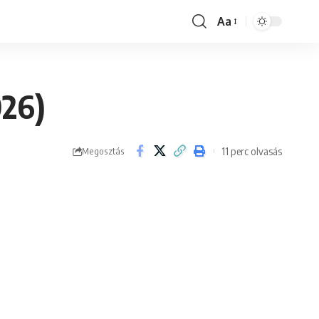
Aa
Font
Resizer
026)
11 perc olvasás
Megosztás