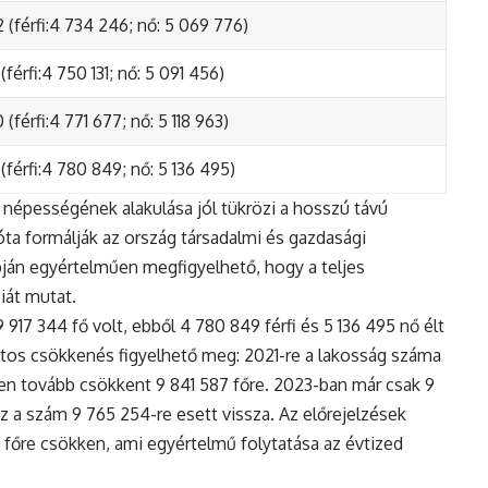
 (férfi:4 734 246; nő: 5 069 776)
(férfi:4 750 131; nő: 5 091 456)
(férfi:4 771 677; nő: 5 118 963)
(férfi:4 780 849; nő: 5 136 495)
népességének alakulása jól tükrözi a hosszú távú
ta formálják az ország társadalmi és gazdasági
apján egyértelműen megfigyelhető, hogy a teljes
iát mutat.
17 344 fő volt, ebből 4 780 849 férfi és 5 136 495 nő élt
tos csökkenés figyelhető meg: 2021-re a lakosság száma
n tovább csökkent 9 841 587 főre. 2023-ban már csak 9
z a szám 9 765 254-re esett vissza. Az előrejelzések
5 főre csökken, ami egyértelmű folytatása az évtized