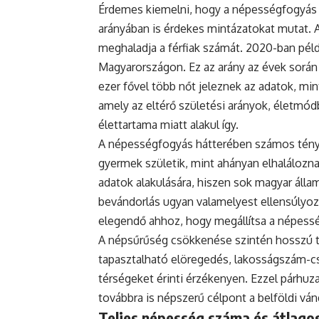
Érdemes kiemelni, hogy a népességfogyás
arányában is érdekes mintázatokat mutat. 
meghaladja a férfiak számát. 2020-ban példá
Magyarországon. Ez az arány az évek során
ezer fővel több nőt jeleznek az adatok, mint
amely az eltérő születési arányok, életmódb
élettartama miatt alakul így.
A népességfogyás hátterében számos ténye
gyermek születik, mint ahányan elhaláloznak
adatok alakulására, hiszen sok magyar állam
bevándorlás ugyan valamelyest ellensúlyoz
elegendő ahhoz, hogy megállítsa a népess
A népsűrűség csökkenése szintén hosszú tá
tapasztalható elöregedés, lakosságszám-cs
térségeket érinti érzékenyen. Ezzel párh
továbbra is népszerű célpont a belföldi vá
Teljes népesség száma és átlagos