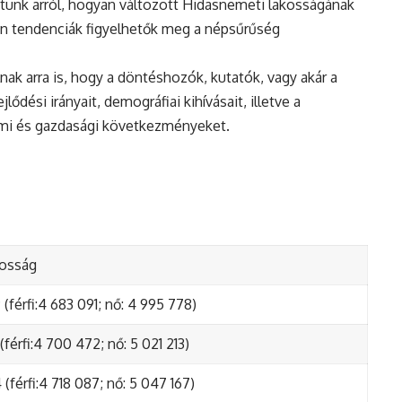
tunk arról, hogyan változott Hidasnemeti lakosságának
en tendenciák figyelhetők meg a népsűrűség
nak arra is, hogy a döntéshozók, kutatók, vagy akár a
ődési irányait, demográfiai kihívásait, illetve a
lmi és gazdasági következményeket.
kosság
(férfi:4 683 091; nő: 4 995 778)
(férfi:4 700 472; nő: 5 021 213)
(férfi:4 718 087; nő: 5 047 167)