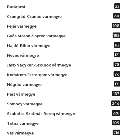
23
Budapest
60
Csongrád-Csanád vármegye
108
Fejér vármegye
183
Győr-Moson-Sopron vármegye
82
Hajdú-Bihar vármegye
121
Heves vármegye
78
Jász-Nagykun-Szolnok vármegye
76
Komárom-Esztergom vármegye
131
Nógrád vármegye
187
Pest vármegye
246
Somogy vármegye
228
Szabolcs-Szatmár-Bereg vármegye
109
Tolna vármegye
216
Vas vármegye