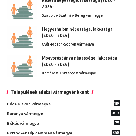
Kisléta népessége, lakossága (2020 –
2026)
Szabolcs-Szatmár-Bereg vármegye
Hegyeshalom népessége, lakossága
(2020 – 2026)
Győr-Moson-Sopron vármegye
Mogyorósbánya népessége, lakossága
(2020 – 2026)
Komárom-Esztergom vármegye
Települések adatai vármegyénkként
119
Bács-Kiskun vármegye
300
Baranya vármegye
75
Békés vármegye
358
Borsod-Abaúj-Zemplén vármegye