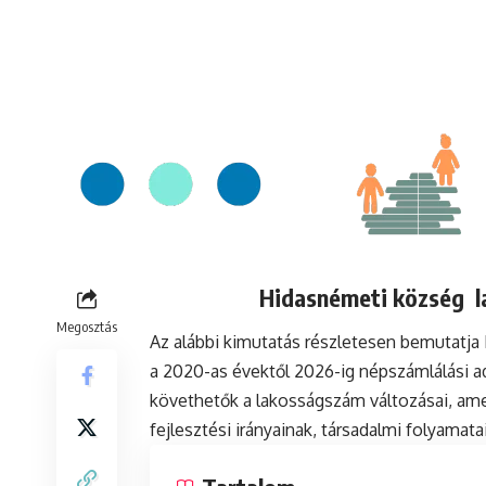
Hidasnémeti község la
Megosztás
Az alábbi kimutatás részletesen bemutatj
a 2020-as évektől 2026-ig népszámlálási a
követhetők a lakosságszám változásai, ame
fejlesztési irányainak, társadalmi folyamat