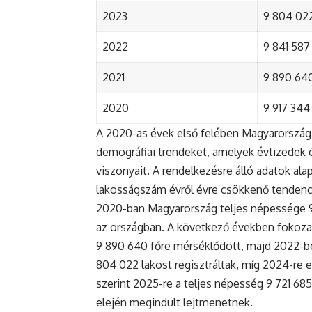
2023
9 804 022
2022
9 841 587 
2021
9 890 640 
2020
9 917 344 
A 2020-as évek első felében Magyarország 
demográfiai trendeket, amelyek évtizedek ó
viszonyait. A rendelkezésre álló adatok al
lakosságszám évről évre csökkenő tendenc
2020-ban Magyarország teljes népessége 9 9
az országban. A következő években fokoza
9 890 640 főre mérséklődött, majd 2022-be
804 022 lakost regisztráltak, míg 2024-re e
szerint 2025-re a teljes népesség 9 721 68
elején megindult lejtmenetnek.