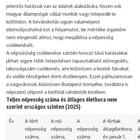
jelentős hatással van az adatok alakulására, hiszen sok
magyar állampolgár vállal munkát vagy telepedik le
külföldön. A bevándorlás ugyan valamelyest
ellensúlyozhatná ezt a folyamatot, de mértéke egyelőre
nem elegendő ahhoz, hogy megállítsa a népesség
csökkenését.
A népsűrűség csökkenése szintén hosszú távú hatásokkal
járhat: egyre több településen tapasztalható elöregedés,
lakosságszám-csökkenés, ami különösen a kisebb falvakat
és vidéki térségeket érinti érzékenyen. Ezzel párhuzamosan
a nagyvárosok, különösen Budapest környéke, továbbra is
népszerű célpont a belföldi vándorlók körében.
Teljes népesség száma és átlagos életkora nem
szerint országos szinten (2025)
Év
A férfi
A női
A
A férfiak
A
népesség
népesség
népesség
átlagéletkora,
á
száma,
száma,
száma
év január 1.
é