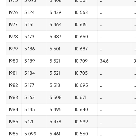
1975
5 093
5 408
10 501
..
..
1976
5 124
5 439
10 563
..
..
1977
5 151
5 464
10 615
..
..
1978
5 173
5 487
10 660
..
..
1979
5 186
5 501
10 687
..
..
1980
5 189
5 521
10 709
34,6
3
1981
5 184
5 521
10 705
..
..
1982
5 177
5 518
10 695
..
..
1983
5 163
5 508
10 671
..
..
1984
5 145
5 495
10 640
..
..
1985
5 121
5 478
10 599
..
..
1986
5 099
5 461
10 560
..
..