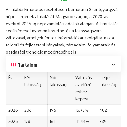
Az alábbi kimutatás részletesen bemutatja Szentgyörgyvár
népességének alakulását Magyarországon, a 2020-as
évektől 2026-ig népszámlálási adatok alapján. A kimutatás
segítségével nyomon követhetők a lakosságszám
változásai, amelyek fontos információkat szolgáltatnak a
település fejlesztési irányainak, társadalmi folyamataik és
gazdasági trendjeik megértéséhez is.
Tartalom
Év
Férfi
Női
Változás
Teljes
lakosság
lakosság
az előző
lakosság
évhez
képest
2026
206
196
15.73%
402
2025
178
161
-11.44%
339