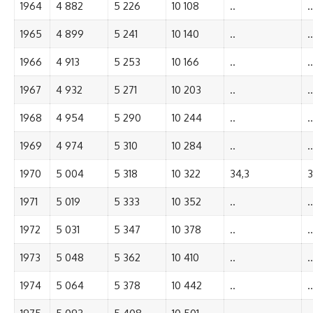
1964
4 882
5 226
10 108
..
..
1965
4 899
5 241
10 140
..
..
1966
4 913
5 253
10 166
..
..
1967
4 932
5 271
10 203
..
..
1968
4 954
5 290
10 244
..
..
1969
4 974
5 310
10 284
..
..
1970
5 004
5 318
10 322
34,3
3
1971
5 019
5 333
10 352
..
..
1972
5 031
5 347
10 378
..
..
1973
5 048
5 362
10 410
..
..
1974
5 064
5 378
10 442
..
..