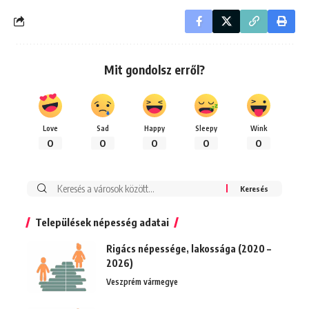
Mit gondolsz erről?
Love
Sad
Happy
Sleepy
Wink
0
0
0
0
0
Keresés:
Települések népesség adatai
Rigács népessége, lakossága (2020 –
2026)
Veszprém vármegye