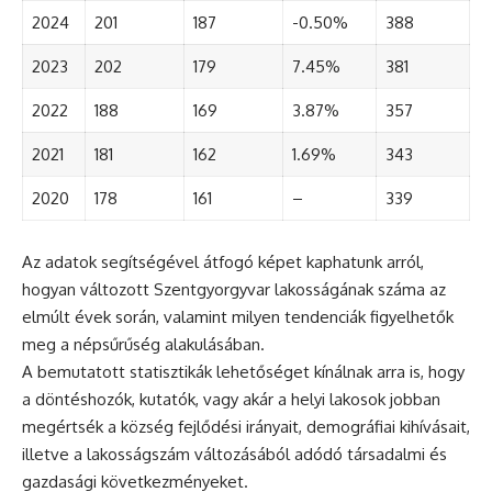
2024
201
187
-0.50%
388
2023
202
179
7.45%
381
2022
188
169
3.87%
357
2021
181
162
1.69%
343
2020
178
161
–
339
Az adatok segítségével átfogó képet kaphatunk arról,
hogyan változott Szentgyorgyvar lakosságának száma az
elmúlt évek során, valamint milyen tendenciák figyelhetők
meg a népsűrűség alakulásában.
A bemutatott statisztikák lehetőséget kínálnak arra is, hogy
a döntéshozók, kutatók, vagy akár a helyi lakosok jobban
megértsék a község fejlődési irányait, demográfiai kihívásait,
illetve a lakosságszám változásából adódó társadalmi és
gazdasági következményeket.