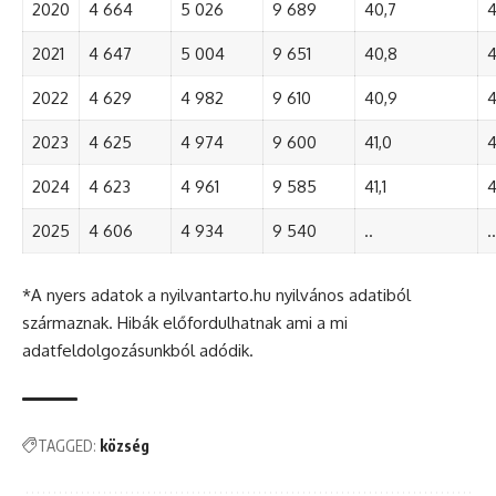
2020
4 664
5 026
9 689
40,7
4
2021
4 647
5 004
9 651
40,8
4
2022
4 629
4 982
9 610
40,9
4
2023
4 625
4 974
9 600
41,0
4
2024
4 623
4 961
9 585
41,1
4
2025
4 606
4 934
9 540
..
..
*A nyers adatok a nyilvantarto.hu nyilvános adatiból
származnak. Hibák előfordulhatnak ami a mi
adatfeldolgozásunkból adódik.
TAGGED:
község