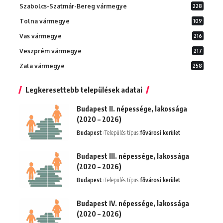
Szabolcs-Szatmár-Bereg vármegye
228
Tolna vármegye
109
Vas vármegye
216
Veszprém vármegye
217
Zala vármegye
258
Legkeresettebb települések adatai
Budapest II. népessége, lakossága
(2020 – 2026)
Budapest
Település típus:
fővárosi kerület
Budapest III. népessége, lakossága
(2020 – 2026)
Budapest
Település típus:
fővárosi kerület
Budapest IV. népessége, lakossága
(2020 – 2026)