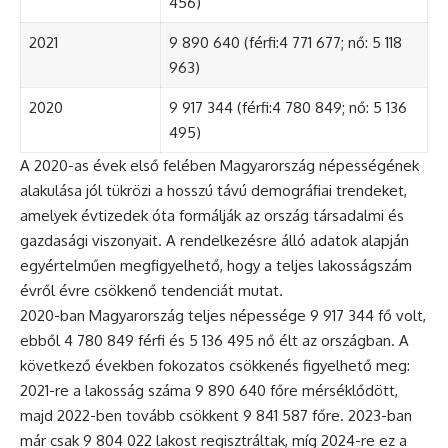
456)
2021
9 890 640 (férfi:4 771 677; nő: 5 118
963)
2020
9 917 344 (férfi:4 780 849; nő: 5 136
495)
A 2020-as évek első felében Magyarország népességének
alakulása jól tükrözi a hosszú távú demográfiai trendeket,
amelyek évtizedek óta formálják az ország társadalmi és
gazdasági viszonyait. A rendelkezésre álló adatok alapján
egyértelműen megfigyelhető, hogy a teljes lakosságszám
évről évre csökkenő tendenciát mutat.
2020-ban Magyarország teljes népessége 9 917 344 fő volt,
ebből 4 780 849 férfi és 5 136 495 nő élt az országban. A
következő években fokozatos csökkenés figyelhető meg:
2021-re a lakosság száma 9 890 640 főre mérséklődött,
majd 2022-ben tovább csökkent 9 841 587 főre. 2023-ban
már csak 9 804 022 lakost regisztráltak, míg 2024-re ez a