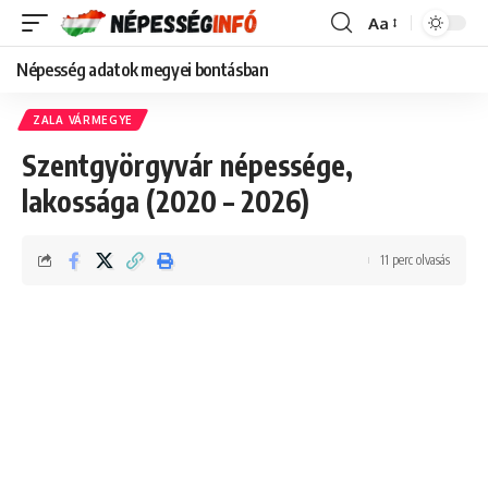
Aa
Font
Resizer
Népesség adatok megyei bontásban
ZALA VÁRMEGYE
Szentgyörgyvár népessége,
lakossága (2020 – 2026)
11 perc olvasás