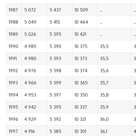
1987
5 072
5 437
10 509
..
..
1988
5 049
5 415
10 464
..
..
1989
5 026
5 395
10 421
..
..
1990
4 985
5 390
10 375
35,5
3
1991
4 980
5 393
10 373
35,5
3
1992
4 976
5 398
10 374
35,6
3
1993
4 966
5 399
10 365
35,7
3
1994
4 953
5 397
10 350
35,8
3
1995
4 942
5 395
10 337
35,9
3
1996
4 929
5 392
10 321
36,0
3
1997
4 916
5 385
10 301
36,1
4