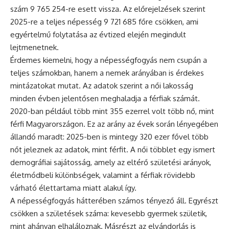
szám 9 765 254-re esett vissza. Az előrejelzések szerint
2025-re a teljes népesség 9 721 685 főre csökken, ami
egyértelmű folytatása az évtized elején megindult
lejtmenetnek.
Érdemes kiemelni, hogy a népességfogyás nem csupán a
teljes számokban, hanem a nemek arányában is érdekes
mintázatokat mutat. Az adatok szerint a női lakosság
minden évben jelentősen meghaladja a férfiak számát.
2020-ban például több mint 355 ezerrel volt több nő, mint
férfi Magyarországon. Ez az arány az évek során lényegében
állandó maradt: 2025-ben is mintegy 320 ezer fővel több
nőt jeleznek az adatok, mint férfit. A női többlet egy ismert
demográfiai sajátosság, amely az eltérő születési arányok,
életmódbeli különbségek, valamint a férfiak rövidebb
várható élettartama miatt alakul így.
A népességfogyás hátterében számos tényező áll. Egyrészt
csökken a születések száma: kevesebb gyermek születik,
mint ahányan elhaláloznak. Másrészt az elvándorlás is