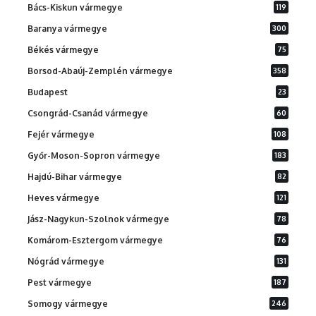
Bács-Kiskun vármegye
119
Baranya vármegye
300
Békés vármegye
75
Borsod-Abaúj-Zemplén vármegye
358
Budapest
23
Csongrád-Csanád vármegye
60
Fejér vármegye
108
Győr-Moson-Sopron vármegye
183
Hajdú-Bihar vármegye
82
Heves vármegye
121
Jász-Nagykun-Szolnok vármegye
78
Komárom-Esztergom vármegye
76
Nógrád vármegye
131
Pest vármegye
187
Somogy vármegye
246