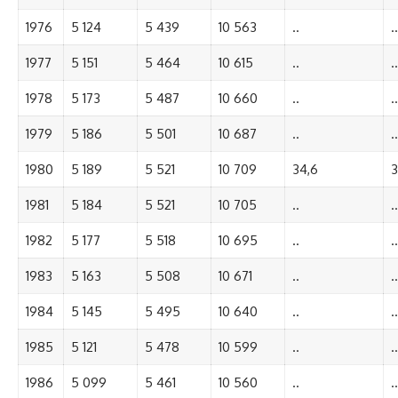
1976
5 124
5 439
10 563
..
..
1977
5 151
5 464
10 615
..
..
1978
5 173
5 487
10 660
..
..
1979
5 186
5 501
10 687
..
..
1980
5 189
5 521
10 709
34,6
3
1981
5 184
5 521
10 705
..
..
1982
5 177
5 518
10 695
..
..
1983
5 163
5 508
10 671
..
..
1984
5 145
5 495
10 640
..
..
1985
5 121
5 478
10 599
..
..
1986
5 099
5 461
10 560
..
..