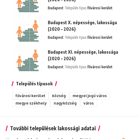
Budapest
Település típus:
fővárosi kerület
Budapest X. népessége, lakossága
(2020 – 2026)
Budapest
Település típus:
fővárosi kerület
Budapest XI. népessége, lakossága
(2020 – 2026)
Budapest
Település típus:
fővárosi kerület
Település típusok
fővárosi kerület
község
megyei jogú város
megye székhely
nagyközség
város
További települések lakossági adatai