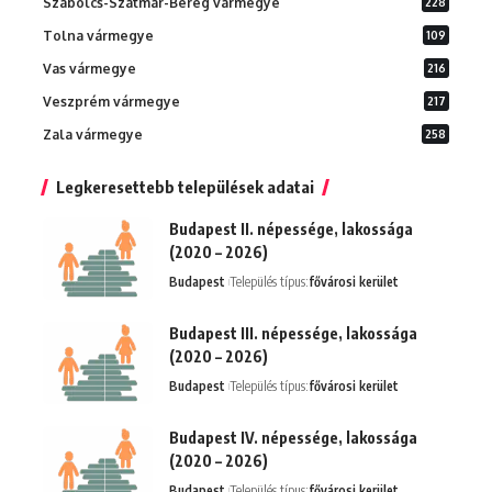
Szabolcs-Szatmár-Bereg vármegye
228
Tolna vármegye
109
Vas vármegye
216
Veszprém vármegye
217
Zala vármegye
258
Legkeresettebb települések adatai
Budapest II. népessége, lakossága
(2020 – 2026)
Budapest
Település típus:
fővárosi kerület
Budapest III. népessége, lakossága
(2020 – 2026)
Budapest
Település típus:
fővárosi kerület
Budapest IV. népessége, lakossága
(2020 – 2026)
Budapest
Település típus:
fővárosi kerület