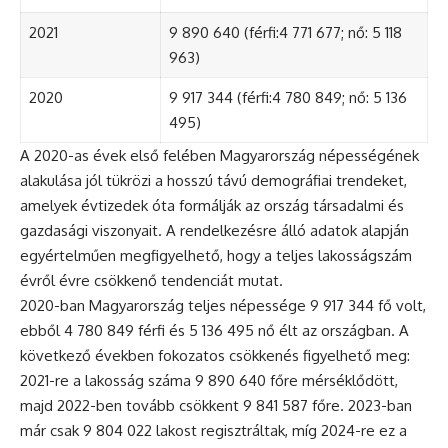
2021
9 890 640 (férfi:4 771 677; nő: 5 118
963)
2020
9 917 344 (férfi:4 780 849; nő: 5 136
495)
A 2020-as évek első felében Magyarország népességének
alakulása jól tükrözi a hosszú távú demográfiai trendeket,
amelyek évtizedek óta formálják az ország társadalmi és
gazdasági viszonyait. A rendelkezésre álló adatok alapján
egyértelműen megfigyelhető, hogy a teljes lakosságszám
évről évre csökkenő tendenciát mutat.
2020-ban Magyarország teljes népessége 9 917 344 fő volt,
ebből 4 780 849 férfi és 5 136 495 nő élt az országban. A
következő években fokozatos csökkenés figyelhető meg:
2021-re a lakosság száma 9 890 640 főre mérséklődött,
majd 2022-ben tovább csökkent 9 841 587 főre. 2023-ban
már csak 9 804 022 lakost regisztráltak, míg 2024-re ez a