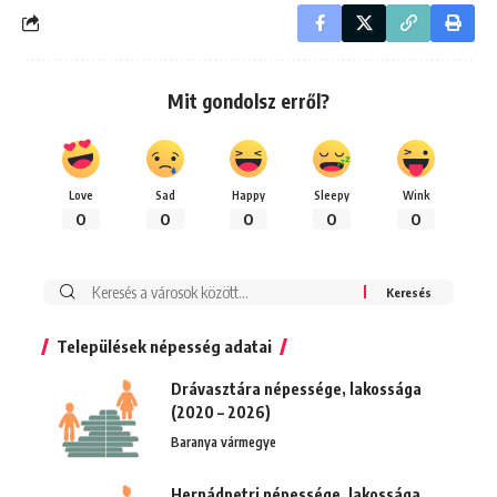
Mit gondolsz erről?
Love
Sad
Happy
Sleepy
Wink
0
0
0
0
0
Keresés:
Települések népesség adatai
Drávasztára népessége, lakossága
(2020 – 2026)
Baranya vármegye
Hernádpetri népessége, lakossága