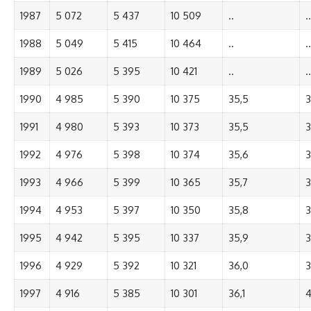
1987
5 072
5 437
10 509
..
..
1988
5 049
5 415
10 464
..
..
1989
5 026
5 395
10 421
..
..
1990
4 985
5 390
10 375
35,5
3
1991
4 980
5 393
10 373
35,5
3
1992
4 976
5 398
10 374
35,6
3
1993
4 966
5 399
10 365
35,7
3
1994
4 953
5 397
10 350
35,8
3
1995
4 942
5 395
10 337
35,9
3
1996
4 929
5 392
10 321
36,0
3
1997
4 916
5 385
10 301
36,1
4