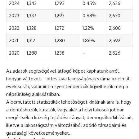
2024
1,343
1,293
0.45%
2,636
2023
1,337
1,293
0.68%
2,630
2022
1,328
1,272
1.22%
2,600
2021
1,312
1,280
1.86%
2,592
2020
1,288
1,238
–
2,526
Az adatok segítségével átfogó képet kaphatunk arról,
hogyan változott Toltestava lakosságának száma az elmúlt
évek során, valamint milyen tendenciák figyelhetők meg a
népsűrűség alakulásában.
A bemutatott statisztikák lehetőséget kínálnak arra is, hogy
a döntéshozók, kutatók, vagy akár a helyi lakosok jobban
megértsék a község fejlődési irányait, demográfiai kihívásait,
illetve a lakosságszám változásából adódó társadalmi és
gazdasági következményeket.