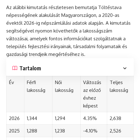
Az alábbi kimutatás részletesen bemutatja Töltéstava
népességének alakulását Magyarországon, a 2020-as
évektől 2026-ig népszámlálási adatok alapján. A kimutatás
segítségével nyomon követhetők a lakosságszám
változásai, amelyek fontos információkat szolgáltatnak a
település fejlesztési irányainak, társadalmi folyamataik és
gazdasági trendjeik megértéséhez is.
Tartalom
Év
Férfi
Női
Változás
Teljes
lakosság
lakosság
az előző
lakosság
évhez
képest
2026
1,344
1,294
4.35%
2,638
2025
1,288
1,238
-4.10%
2,526