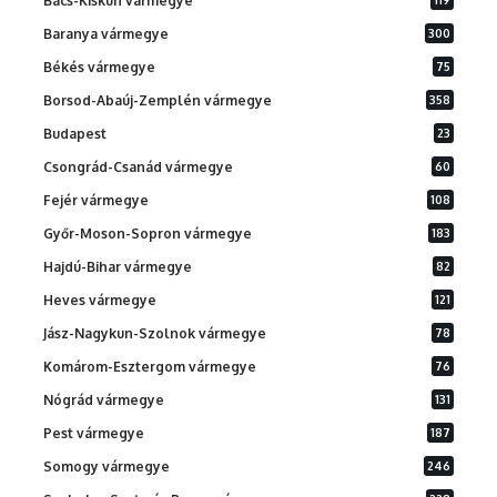
Bács-Kiskun vármegye
Baranya vármegye
300
Békés vármegye
75
Borsod-Abaúj-Zemplén vármegye
358
Budapest
23
Csongrád-Csanád vármegye
60
Fejér vármegye
108
Győr-Moson-Sopron vármegye
183
Hajdú-Bihar vármegye
82
Heves vármegye
121
Jász-Nagykun-Szolnok vármegye
78
Komárom-Esztergom vármegye
76
Nógrád vármegye
131
Pest vármegye
187
Somogy vármegye
246