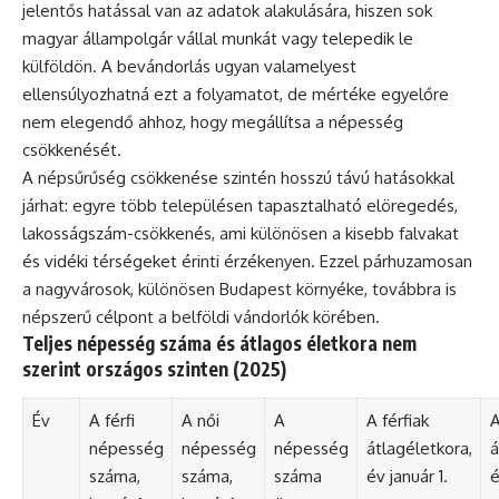
jelentős hatással van az adatok alakulására, hiszen sok
magyar állampolgár vállal munkát vagy telepedik le
külföldön. A bevándorlás ugyan valamelyest
ellensúlyozhatná ezt a folyamatot, de mértéke egyelőre
nem elegendő ahhoz, hogy megállítsa a népesség
csökkenését.
A népsűrűség csökkenése szintén hosszú távú hatásokkal
járhat: egyre több településen tapasztalható elöregedés,
lakosságszám-csökkenés, ami különösen a kisebb falvakat
és vidéki térségeket érinti érzékenyen. Ezzel párhuzamosan
a nagyvárosok, különösen Budapest környéke, továbbra is
népszerű célpont a belföldi vándorlók körében.
Teljes népesség száma és átlagos életkora nem
szerint országos szinten (2025)
Év
A férfi
A női
A
A férfiak
A
népesség
népesség
népesség
átlagéletkora,
á
száma,
száma,
száma
év január 1.
é