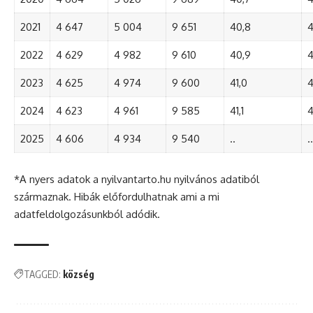
2021
4 647
5 004
9 651
40,8
4
2022
4 629
4 982
9 610
40,9
4
2023
4 625
4 974
9 600
41,0
4
2024
4 623
4 961
9 585
41,1
4
2025
4 606
4 934
9 540
..
..
*A nyers adatok a nyilvantarto.hu nyilvános adatiból
származnak. Hibák előfordulhatnak ami a mi
adatfeldolgozásunkból adódik.
TAGGED:
község