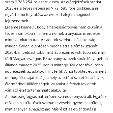
szám 9 765 254-re esett vissza. Az előrejelzések szerint
2025-re a teljes népesség 9 721 685 főre csökken, ami
egyértelmű folytatása az évtized elején megindult
lejtmenetnek.
Érdemes kiemelni, hogy a népességfogyás nem csupán a
teljes számokban, hanem a nemek arányában is érdekes
mintázatokat mutat. Az adatok szerint a női lakosság
minden évben jelentősen meghaladja a férfiak számát.
2020-ban például több mint 355 ezerrel volt több nő, mint
férfi Magyarországon. Ez az arány az évek során lényegében
állandó maradt: 2025-ben is mintegy 320 ezer fővel több
nőt jeleznek az adatok, mint férfit. A női többlet egy ismert
demográfiai sajátosság, amely az eltérő születési arányok,
életmódbeli különbségek, valamint a férfiak rövidebb
várható élettartama miatt alakul így.
A népességfogyás hátterében számos tényező áll. Egyrészt
csökken a születések száma: kevesebb gyermek születik,
mint ahányan elhaláloznak. Másrészt az elvándorlás is