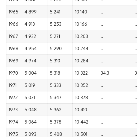
1965
4 899
5 241
10 140
..
..
1966
4 913
5 253
10 166
..
..
1967
4 932
5 271
10 203
..
..
1968
4 954
5 290
10 244
..
..
1969
4 974
5 310
10 284
..
..
1970
5 004
5 318
10 322
34,3
3
1971
5 019
5 333
10 352
..
..
1972
5 031
5 347
10 378
..
..
1973
5 048
5 362
10 410
..
..
1974
5 064
5 378
10 442
..
..
1975
5 093
5 408
10 501
..
..