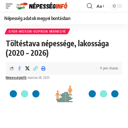
Aa
Font
Resizer
Népesség adatok megyei bontásban
GYŐR-MOSON-SOPRON VÁRMEGYE
Töltéstava népessége, lakossága
(2020 – 2026)
11 perc olvasás
Népességinfó
március 28, 2025