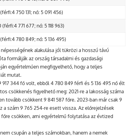
(férfi:4 750 131; nő: 5 091 456)
(férfi:4 771 677; nő: 5 118 963)
(férfi:4 780 849; nő: 5 136 495)
népességének alakulása jól tükrözi a hosszú távú
ta formálják az ország társadalmi és gazdasági
apján egyértelműen megfigyelhető, hogy a teljes
iát mutat.
17 344 fő volt, ebből 4 780 849 férfi és 5 136 495 nő élt
tos csökkenés figyelhető meg: 2021-re a lakosság száma
n tovább csökkent 9 841 587 főre. 2023-ban már csak 9
z a szám 9 765 254-re esett vissza. Az előrejelzések
5 főre csökken, ami egyértelmű folytatása az évtized
 nem csupán a teljes számokban, hanem a nemek