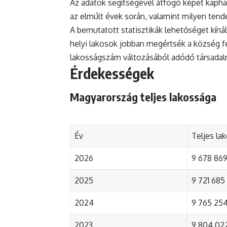
Az adatok segítségével átfogó képet kapha
az elmúlt évek során, valamint milyen tend
A bemutatott statisztikák lehetőséget kínál
helyi lakosok jobban megértsék a község fejl
lakosságszám változásából adódó társada
Érdekességek
Magyarország teljes lakossága
Év
Teljes la
2026
9 678 869 
2025
9 721 685 
2024
9 765 254 
2023
9 804 022