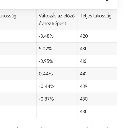
lakosság
Változás az előző
Teljes lakosság
évhez képest
-3.48%
420
5.02%
431
-3.95%
416
0.44%
441
-0.44%
439
-0.87%
430
–
431