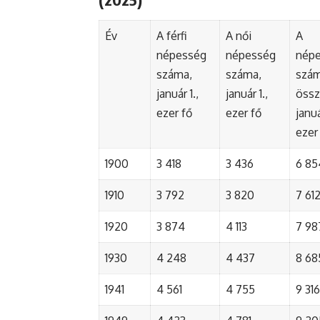
Év
A férfi
A női
A
népesség
népesség
nép
száma,
száma,
szá
január 1.,
január 1.,
össz
ezer fő
ezer fő
januá
ezer
1900
3 418
3 436
6 85
1910
3 792
3 820
7 61
1920
3 874
4 113
7 98
1930
4 248
4 437
8 68
1941
4 561
4 755
9 316