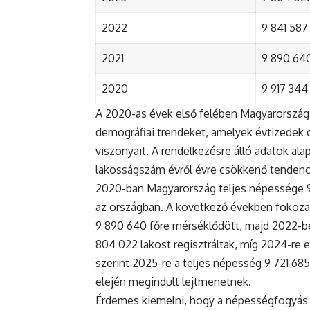
2022
9 841 587 
2021
9 890 640 
2020
9 917 344 
A 2020-as évek első felében Magyarország 
demográfiai trendeket, amelyek évtizedek ó
viszonyait. A rendelkezésre álló adatok al
lakosságszám évről évre csökkenő tendenc
2020-ban Magyarország teljes népessége 9 9
az országban. A következő években fokoza
9 890 640 főre mérséklődött, majd 2022-be
804 022 lakost regisztráltak, míg 2024-re e
szerint 2025-re a teljes népesség 9 721 68
elején megindult lejtmenetnek.
Érdemes kiemelni, hogy a népességfogyás