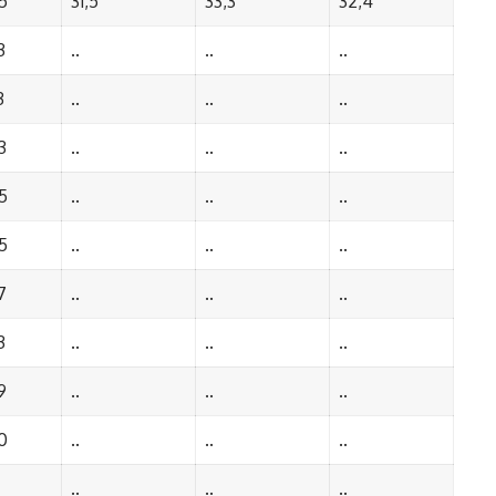
5
31,5
33,3
32,4
3
..
..
..
3
..
..
..
3
..
..
..
5
..
..
..
5
..
..
..
7
..
..
..
3
..
..
..
9
..
..
..
0
..
..
..
..
..
..