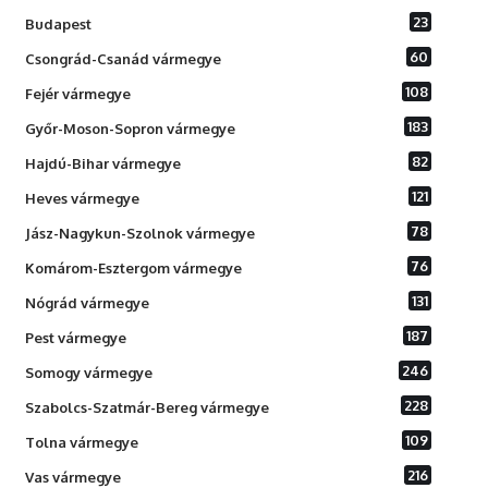
23
Budapest
60
Csongrád-Csanád vármegye
108
Fejér vármegye
183
Győr-Moson-Sopron vármegye
82
Hajdú-Bihar vármegye
121
Heves vármegye
78
Jász-Nagykun-Szolnok vármegye
76
Komárom-Esztergom vármegye
131
Nógrád vármegye
187
Pest vármegye
246
Somogy vármegye
228
Szabolcs-Szatmár-Bereg vármegye
109
Tolna vármegye
216
Vas vármegye