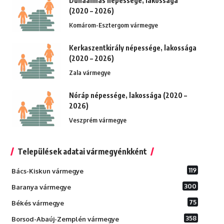
Dunaalmás népessége, lakossága
(2020 – 2026)
Komárom-Esztergom vármegye
Kerkaszentkirály népessége, lakossága
(2020 – 2026)
Zala vármegye
Nóráp népessége, lakossága (2020 –
2026)
Veszprém vármegye
Települések adatai vármegyénkként
119
Bács-Kiskun vármegye
300
Baranya vármegye
75
Békés vármegye
358
Borsod-Abaúj-Zemplén vármegye