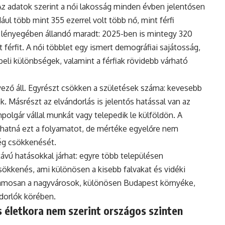
Az adatok szerint a női lakosság minden évben jelentősen
ul több mint 355 ezerrel volt több nő, mint férfi
 lényegében állandó maradt: 2025-ben is mintegy 320
 férfit. A női többlet egy ismert demográfiai sajátosság,
eli különbségek, valamint a férfiak rövidebb várható
ző áll. Egyrészt csökken a születések száma: kevesebb
. Másrészt az elvándorlás is jelentős hatással van az
polgár vállal munkát vagy telepedik le külföldön. A
hatná ezt a folyamatot, de mértéke egyelőre nem
ég csökkenését.
vú hatásokkal járhat: egyre több településen
ökkenés, ami különösen a kisebb falvakat és vidéki
uzamosan a nagyvárosok, különösen Budapest környéke,
ndorlók körében.
 életkora nem szerint országos szinten