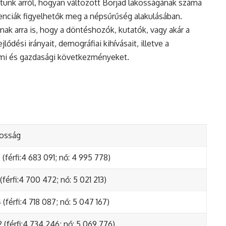
tunk arról, hogyan változott Borjad lakosságának száma
enciák figyelhetők meg a népsűrűség alakulásában.
nak arra is, hogy a döntéshozók, kutatók, vagy akár a
ődési irányait, demográfiai kihívásait, illetve a
lmi és gazdasági következményeket.
kosság
(férfi:4 683 091; nő: 4 995 778)
(férfi:4 700 472; nő: 5 021 213)
(férfi:4 718 087; nő: 5 047 167)
 (férfi:4 734 246; nő: 5 069 776)