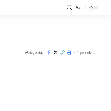
Aa
Font
Resizer
11 perc olvasás
Megosztás