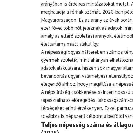
arányában is érdekes mintázatokat mutat. 
meghaladja a férfiak számát. 2020-ban példá
Magyarországon. Ez az arány az évek során
ezer fővel több nőt jeleznek az adatok, mint
amely az eltérő születési arányok, életmódb
élettartama miatt alakul így.
A népességfogyás hátterében számos ténye
gyermek születik, mint ahányan elhaláloznak
adatok alakulására, hiszen sok magyar állam
bevándorlás ugyan valamelyest ellensúlyoz
elegendő ahhoz, hogy megállítsa a népess
A népsűrűség csökkenése szintén hosszú tá
tapasztalható elöregedés, lakosságszám-cs
térségeket érinti érzékenyen. Ezzel párh
továbbra is népszerű célpont a belföldi vá
Teljes népesség száma és átlagos
(2025)