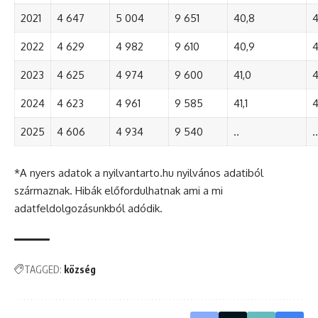
2021
4 647
5 004
9 651
40,8
4
2022
4 629
4 982
9 610
40,9
4
2023
4 625
4 974
9 600
41,0
4
2024
4 623
4 961
9 585
41,1
4
2025
4 606
4 934
9 540
..
..
*A nyers adatok a nyilvantarto.hu nyilvános adatiból
származnak. Hibák előfordulhatnak ami a mi
adatfeldolgozásunkból adódik.
TAGGED:
község