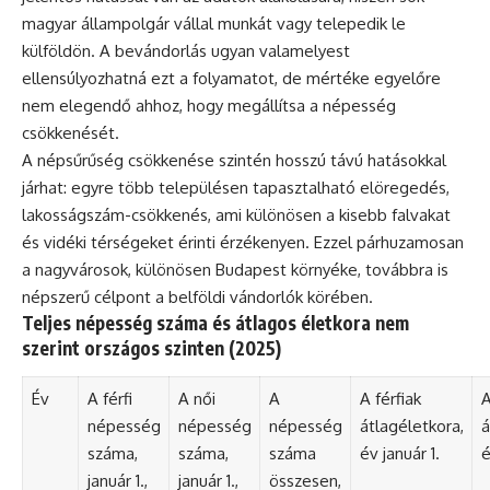
magyar állampolgár vállal munkát vagy telepedik le
külföldön. A bevándorlás ugyan valamelyest
ellensúlyozhatná ezt a folyamatot, de mértéke egyelőre
nem elegendő ahhoz, hogy megállítsa a népesség
csökkenését.
A népsűrűség csökkenése szintén hosszú távú hatásokkal
járhat: egyre több településen tapasztalható elöregedés,
lakosságszám-csökkenés, ami különösen a kisebb falvakat
és vidéki térségeket érinti érzékenyen. Ezzel párhuzamosan
a nagyvárosok, különösen Budapest környéke, továbbra is
népszerű célpont a belföldi vándorlók körében.
Teljes népesség száma és átlagos életkora nem
szerint országos szinten (2025)
Év
A férfi
A női
A
A férfiak
A
népesség
népesség
népesség
átlagéletkora,
á
száma,
száma,
száma
év január 1.
é
január 1.,
január 1.,
összesen,