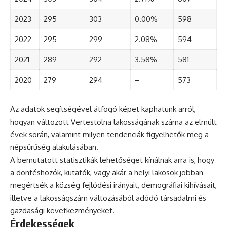
2023
295
303
0.00%
598
2022
295
299
2.08%
594
2021
289
292
3.58%
581
2020
279
294
–
573
Az adatok segítségével átfogó képet kaphatunk arról,
hogyan változott Vertestolna lakosságának száma az elmúlt
évek során, valamint milyen tendenciák figyelhetők meg a
népsűrűség alakulásában.
A bemutatott statisztikák lehetőséget kínálnak arra is, hogy
a döntéshozók, kutatók, vagy akár a helyi lakosok jobban
megértsék a község fejlődési irányait, demográfiai kihívásait,
illetve a lakosságszám változásából adódó társadalmi és
gazdasági következményeket.
Érdekességek