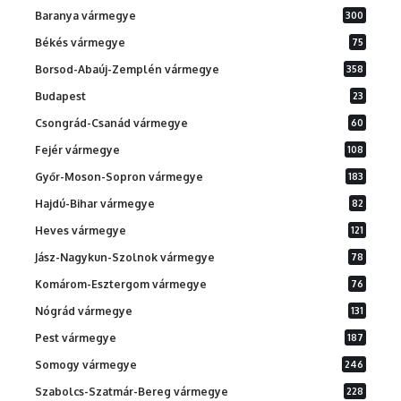
Baranya vármegye
300
Békés vármegye
75
Borsod-Abaúj-Zemplén vármegye
358
Budapest
23
Csongrád-Csanád vármegye
60
Fejér vármegye
108
Győr-Moson-Sopron vármegye
183
Hajdú-Bihar vármegye
82
Heves vármegye
121
Jász-Nagykun-Szolnok vármegye
78
Komárom-Esztergom vármegye
76
Nógrád vármegye
131
Pest vármegye
187
Somogy vármegye
246
Szabolcs-Szatmár-Bereg vármegye
228