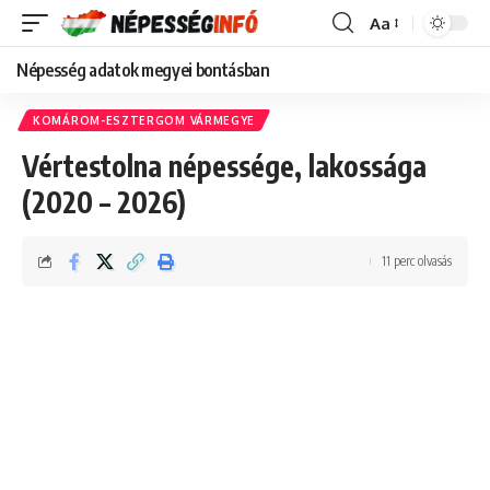
Aa
Font
Resizer
Népesség adatok megyei bontásban
KOMÁROM-ESZTERGOM VÁRMEGYE
Vértestolna népessége, lakossága
(2020 – 2026)
11 perc olvasás