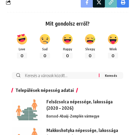
Mit gondolsz erről?
Love
Sad
Happy
Sleepy
Wink
0
0
0
0
0
Keresés:
Települések népesség adatai
Felsőzsolca népessége, lakossága
(2020 – 2026)
Borsod-Abaúj-Zemplén vármegye
Makkoshotyka népessége, lakossága