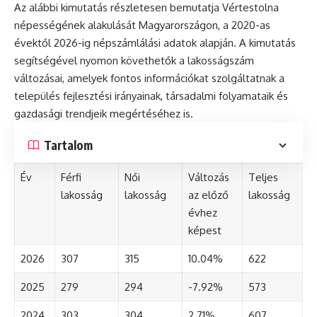
Az alábbi kimutatás részletesen bemutatja Vértestolna
népességének alakulását Magyarországon, a 2020-as
évektől 2026-ig népszámlálási adatok alapján. A kimutatás
segítségével nyomon követhetők a lakosságszám
változásai, amelyek fontos információkat szolgáltatnak a
település fejlesztési irányainak, társadalmi folyamataik és
gazdasági trendjeik megértéséhez is.
Tartalom
Év
Férfi
Női
Változás
Teljes
lakosság
lakosság
az előző
lakosság
évhez
képest
2026
307
315
10.04%
622
2025
279
294
-7.92%
573
2024
303
304
2.71%
607