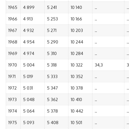
1965
4 899
5 241
10 140
..
..
1966
4 913
5 253
10 166
..
..
1967
4 932
5 271
10 203
..
..
1968
4 954
5 290
10 244
..
..
1969
4 974
5 310
10 284
..
..
1970
5 004
5 318
10 322
34,3
3
1971
5 019
5 333
10 352
..
..
1972
5 031
5 347
10 378
..
..
1973
5 048
5 362
10 410
..
..
1974
5 064
5 378
10 442
..
..
1975
5 093
5 408
10 501
..
..