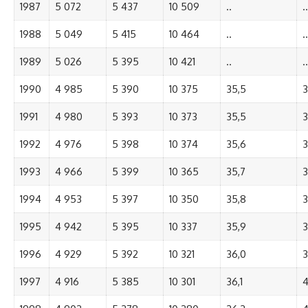
1987
5 072
5 437
10 509
..
..
1988
5 049
5 415
10 464
..
..
1989
5 026
5 395
10 421
..
..
1990
4 985
5 390
10 375
35,5
3
1991
4 980
5 393
10 373
35,5
3
1992
4 976
5 398
10 374
35,6
3
1993
4 966
5 399
10 365
35,7
3
1994
4 953
5 397
10 350
35,8
3
1995
4 942
5 395
10 337
35,9
3
1996
4 929
5 392
10 321
36,0
3
1997
4 916
5 385
10 301
36,1
4