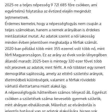
2025-re a teljes népesség 9 721 685 főre csökken, ami
egyértelmű folytatása az évtized elején megindult
lejtmenetnek.
Érdemes kiemelni, hogy a népességfogyás nem csupán a
teljes számokban, hanem a nemek arányában is érdekes
mintázatokat mutat. Az adatok szerint a női lakosság
minden évben jelentősen meghaladja a férfiak számát.
2020-ban például több mint 355 ezerrel volt több nő, mint
férfi Magyarországon. Ez az arány az évek során lényegében
állandó maradt: 2025-ben is mintegy 320 ezer fővel több
nőt jeleznek az adatok, mint férfit. A női többlet egy ismert
demográfiai sajátosság, amely az eltérő születési arányok,
életmódbeli különbségek, valamint a férfiak rövidebb
várható élettartama miatt alakul így.
A népességfogyás hátterében számos tényező áll. Egyrészt
csökken a születések száma: kevesebb gyermek születik,
mint ahányan elhaláloznak. Másrészt az elvándorlás is
jelentős hatással van az adatok alakulására, hiszen sok