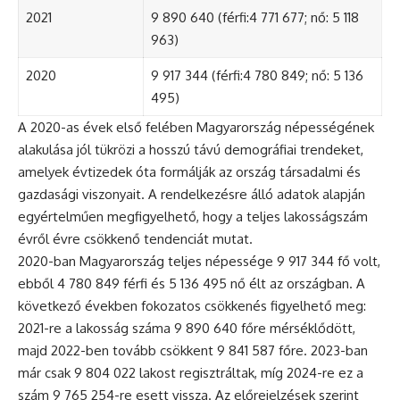
2021
9 890 640 (férfi:4 771 677; nő: 5 118
963)
2020
9 917 344 (férfi:4 780 849; nő: 5 136
495)
A 2020-as évek első felében Magyarország népességének
alakulása jól tükrözi a hosszú távú demográfiai trendeket,
amelyek évtizedek óta formálják az ország társadalmi és
gazdasági viszonyait. A rendelkezésre álló adatok alapján
egyértelműen megfigyelhető, hogy a teljes lakosságszám
évről évre csökkenő tendenciát mutat.
2020-ban Magyarország teljes népessége 9 917 344 fő volt,
ebből 4 780 849 férfi és 5 136 495 nő élt az országban. A
következő években fokozatos csökkenés figyelhető meg:
2021-re a lakosság száma 9 890 640 főre mérséklődött,
majd 2022-ben tovább csökkent 9 841 587 főre. 2023-ban
már csak 9 804 022 lakost regisztráltak, míg 2024-re ez a
szám 9 765 254-re esett vissza. Az előrejelzések szerint