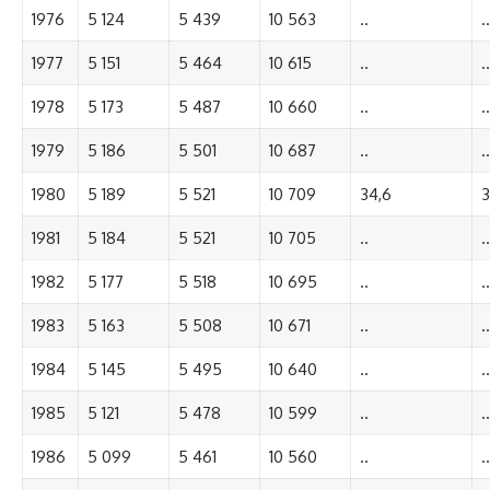
1976
5 124
5 439
10 563
..
..
1977
5 151
5 464
10 615
..
..
1978
5 173
5 487
10 660
..
..
1979
5 186
5 501
10 687
..
..
1980
5 189
5 521
10 709
34,6
3
1981
5 184
5 521
10 705
..
..
1982
5 177
5 518
10 695
..
..
1983
5 163
5 508
10 671
..
..
1984
5 145
5 495
10 640
..
..
1985
5 121
5 478
10 599
..
..
1986
5 099
5 461
10 560
..
..