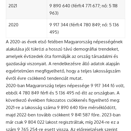
2021
9 890 640 (férfi:4 771 677; nő: 5 118
963)
2020
9 917 344 (férfi:4 780 849; nő: 5 136
495)
A 2020-as évek első felében Magyarország népességének
alakulása jól tükrözi a hosszú távú demográfiai trendeket,
amelyek évtizedek óta formálják az ország társadalmi és
gazdasági viszonyait. A rendelkezésre álló adatok alapján
egyértelműen megfigyelhető, hogy a teljes lakosságszám
évről évre csökkenő tendenciát mutat.
2020-ban Magyarország teljes népessége 9 917 344 fő volt,
ebből 4 780 849 férfi és 5 136 495 nő élt az országban. A
következő években fokozatos csökkenés figyelhető meg:
2021-re a lakosság száma 9 890 640 főre mérséklődött,
majd 2022-ben tovább csökkent 9 841 587 főre. 2023-ban
már csak 9 804 022 lakost regisztráltak, míg 2024-re ez a
szám 9 765 254-re esett vissza. Az előrejelzések szerint