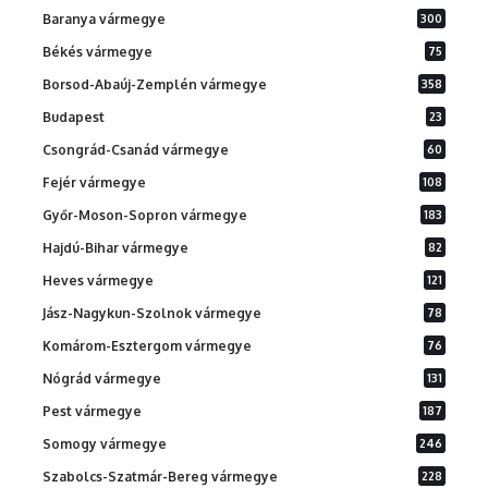
Baranya vármegye
300
Békés vármegye
75
Borsod-Abaúj-Zemplén vármegye
358
Budapest
23
Csongrád-Csanád vármegye
60
Fejér vármegye
108
Győr-Moson-Sopron vármegye
183
Hajdú-Bihar vármegye
82
Heves vármegye
121
Jász-Nagykun-Szolnok vármegye
78
Komárom-Esztergom vármegye
76
Nógrád vármegye
131
Pest vármegye
187
Somogy vármegye
246
Szabolcs-Szatmár-Bereg vármegye
228