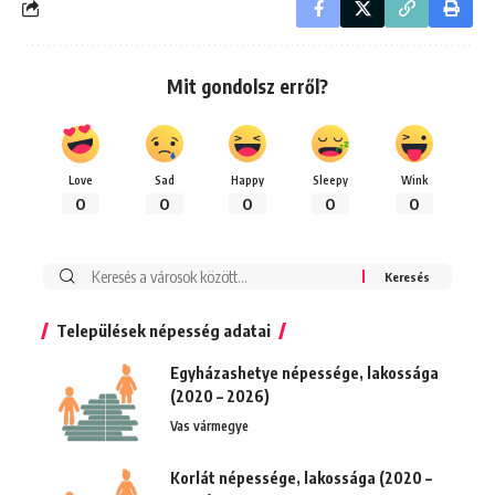
Mit gondolsz erről?
Love
Sad
Happy
Sleepy
Wink
0
0
0
0
0
Keresés:
Települések népesség adatai
Egyházashetye népessége, lakossága
(2020 – 2026)
Vas vármegye
Korlát népessége, lakossága (2020 –