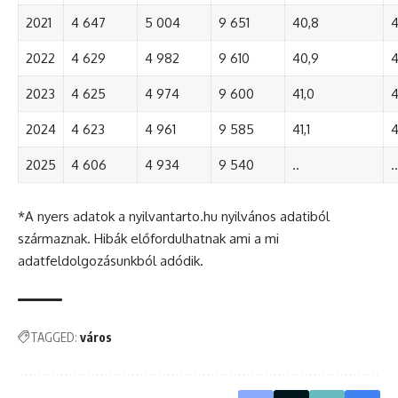
2021
4 647
5 004
9 651
40,8
4
2022
4 629
4 982
9 610
40,9
4
2023
4 625
4 974
9 600
41,0
4
2024
4 623
4 961
9 585
41,1
4
2025
4 606
4 934
9 540
..
..
*A nyers adatok a nyilvantarto.hu nyilvános adatiból
származnak. Hibák előfordulhatnak ami a mi
adatfeldolgozásunkból adódik.
TAGGED:
város