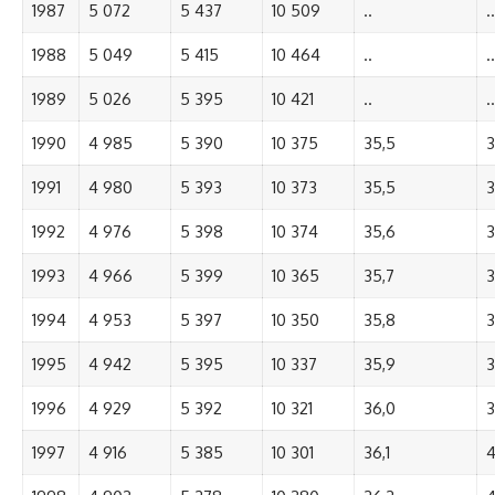
1987
5 072
5 437
10 509
..
..
1988
5 049
5 415
10 464
..
..
1989
5 026
5 395
10 421
..
..
1990
4 985
5 390
10 375
35,5
3
1991
4 980
5 393
10 373
35,5
3
1992
4 976
5 398
10 374
35,6
3
1993
4 966
5 399
10 365
35,7
3
1994
4 953
5 397
10 350
35,8
3
1995
4 942
5 395
10 337
35,9
3
1996
4 929
5 392
10 321
36,0
3
1997
4 916
5 385
10 301
36,1
4