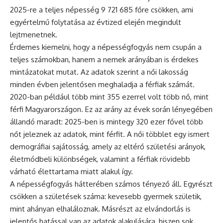
2025-re a teljes népesség 9 721 685 főre csökken, ami
egyértelmű folytatása az évtized elején megindult
lejtmenetnek.
Érdemes kiemelni, hogy a népességfogyás nem csupán a
teljes számokban, hanem a nemek arányában is érdekes
mintázatokat mutat. Az adatok szerint a női lakosság
minden évben jelentősen meghaladja a férfiak számát.
2020-ban például több mint 355 ezerrel volt több nő, mint
férfi Magyarországon. Ez az arány az évek során lényegében
állandó maradt: 2025-ben is mintegy 320 ezer fővel több
nőt jeleznek az adatok, mint férfit. A női többlet egy ismert
demográfiai sajátosság, amely az eltérő születési arányok,
életmódbeli különbségek, valamint a férfiak rövidebb
várható élettartama miatt alakul így.
A népességfogyás hátterében számos tényező áll. Egyrészt
csökken a születések száma: kevesebb gyermek születik,
mint ahányan elhaláloznak. Másrészt az elvándorlás is
jelentős hatással van az adatok alakulására, hiszen sok