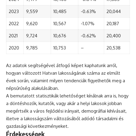
2023
9,559
10,485
-0.63%
20,044
2022
9,620
10,567
-1.07%
20,187
2021
9,724
10,676
-0.62%
20,400
2020
9,785
10,753
–
20,538
Az adatok segítségével átfogó képet kaphatunk arról,
hogyan változott Hatvan lakosságának száma az elmúlt
évek során, valamint milyen tendenciák figyelhetők meg a
népsűrűség alakulásában.
A bemutatott statisztikák lehetőséget kínálnak arra is, hogy
a döntéshozók, kutatók, vagy akár a helyi lakosok jobban
megértsék a város fejlődési irányait, demográfiai kihívásait,
illetve a lakosságszám változásából adódó társadalmi és
gazdasági következményeket.
Érdekességek