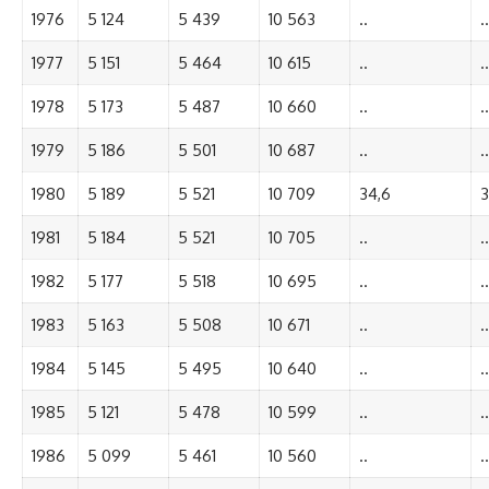
1976
5 124
5 439
10 563
..
..
1977
5 151
5 464
10 615
..
..
1978
5 173
5 487
10 660
..
..
1979
5 186
5 501
10 687
..
..
1980
5 189
5 521
10 709
34,6
3
1981
5 184
5 521
10 705
..
..
1982
5 177
5 518
10 695
..
..
1983
5 163
5 508
10 671
..
..
1984
5 145
5 495
10 640
..
..
1985
5 121
5 478
10 599
..
..
1986
5 099
5 461
10 560
..
..