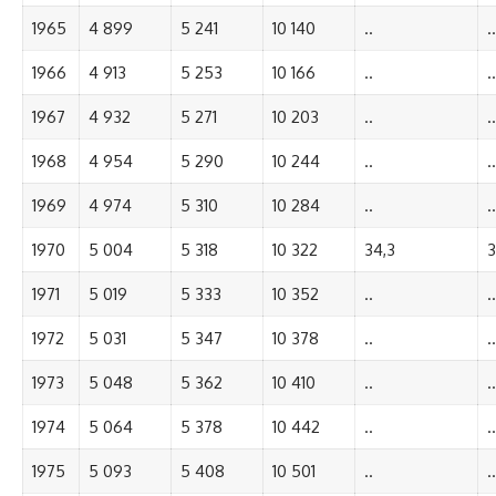
1965
4 899
5 241
10 140
..
..
1966
4 913
5 253
10 166
..
..
1967
4 932
5 271
10 203
..
..
1968
4 954
5 290
10 244
..
..
1969
4 974
5 310
10 284
..
..
1970
5 004
5 318
10 322
34,3
3
1971
5 019
5 333
10 352
..
..
1972
5 031
5 347
10 378
..
..
1973
5 048
5 362
10 410
..
..
1974
5 064
5 378
10 442
..
..
1975
5 093
5 408
10 501
..
..