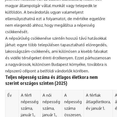
magyar állampolgár vállal munkát vagy telepedik le
külföldön. A bevándorlás ugyan valamelyest
ellensúlyozhatná ezt a folyamatot, de mértéke egyelőre
nem elegendő ahhoz, hogy megállítsa a népesség
csökkenését.
A népsűrűség csökkenése szintén hosszú távú hatásokkal
járhat: egyre több településen tapasztalható elöregedés,
lakosságszám-csökkenés, ami különösen a kisebb falvakat
és vidéki térségeket érinti érzékenyen. Ezzel párhuzamosan
a nagyvárosok, különösen Budapest környéke, továbbra is
népszerű célpont a belföldi vándorlók körében.
Teljes népesség száma és átlagos életkora nem
szerint országos szinten (2025)
Év
A férfi
A női
A
A férfiak
A
népesség
népesség
népesség
átlagéletkora,
á
száma,
száma,
száma
év január 1.
é
január 1.,
január 1.,
összesen,