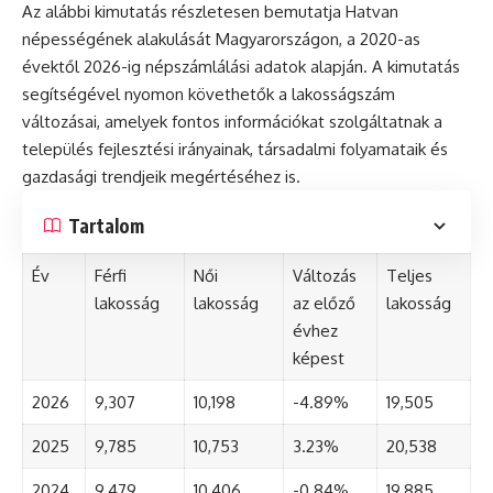
Az alábbi kimutatás részletesen bemutatja Hatvan
népességének alakulását Magyarországon, a 2020-as
évektől 2026-ig népszámlálási adatok alapján. A kimutatás
segítségével nyomon követhetők a lakosságszám
változásai, amelyek fontos információkat szolgáltatnak a
település fejlesztési irányainak, társadalmi folyamataik és
gazdasági trendjeik megértéséhez is.
Tartalom
Év
Férfi
Női
Változás
Teljes
lakosság
lakosság
az előző
lakosság
évhez
képest
2026
9,307
10,198
-4.89%
19,505
2025
9,785
10,753
3.23%
20,538
2024
9,479
10,406
-0.84%
19,885