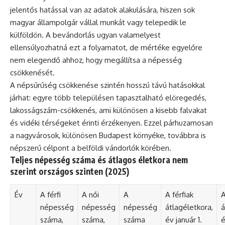
jelentős hatással van az adatok alakulására, hiszen sok
magyar állampolgár vállal munkát vagy telepedik le
külföldön. A bevándorlás ugyan valamelyest
ellensúlyozhatná ezt a folyamatot, de mértéke egyelőre
nem elegendő ahhoz, hogy megállítsa a népesség
csökkenését.
A népsűrűség csökkenése szintén hosszú távú hatásokkal
járhat: egyre több településen tapasztalható elöregedés,
lakosságszám-csökkenés, ami különösen a kisebb falvakat
és vidéki térségeket érinti érzékenyen. Ezzel párhuzamosan
a nagyvárosok, különösen Budapest környéke, továbbra is
népszerű célpont a belföldi vándorlók körében.
Teljes népesség száma és átlagos életkora nem
szerint országos szinten (2025)
Év
A férfi
A női
A
A férfiak
A
népesség
népesség
népesség
átlagéletkora,
á
száma,
száma,
száma
év január 1.
é