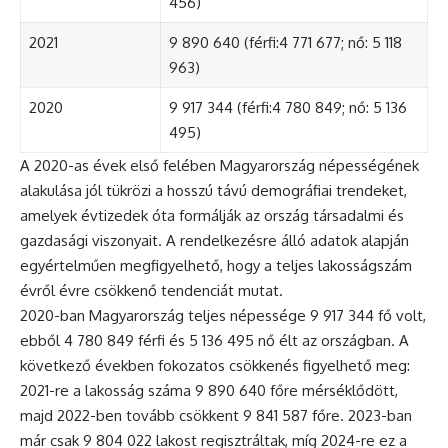
456)
2021
9 890 640 (férfi:4 771 677; nő: 5 118
963)
2020
9 917 344 (férfi:4 780 849; nő: 5 136
495)
A 2020-as évek első felében Magyarország népességének
alakulása jól tükrözi a hosszú távú demográfiai trendeket,
amelyek évtizedek óta formálják az ország társadalmi és
gazdasági viszonyait. A rendelkezésre álló adatok alapján
egyértelműen megfigyelhető, hogy a teljes lakosságszám
évről évre csökkenő tendenciát mutat.
2020-ban Magyarország teljes népessége 9 917 344 fő volt,
ebből 4 780 849 férfi és 5 136 495 nő élt az országban. A
következő években fokozatos csökkenés figyelhető meg:
2021-re a lakosság száma 9 890 640 főre mérséklődött,
majd 2022-ben tovább csökkent 9 841 587 főre. 2023-ban
már csak 9 804 022 lakost regisztráltak, míg 2024-re ez a