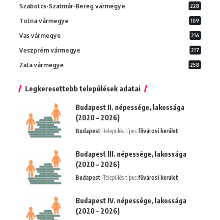
Szabolcs-Szatmár-Bereg vármegye
228
Tolna vármegye
109
Vas vármegye
216
Veszprém vármegye
217
Zala vármegye
258
Legkeresettebb települések adatai
Budapest II. népessége, lakossága
(2020 – 2026)
Budapest
Település típus:
fővárosi kerület
Budapest III. népessége, lakossága
(2020 – 2026)
Budapest
Település típus:
fővárosi kerület
Budapest IV. népessége, lakossága
(2020 – 2026)