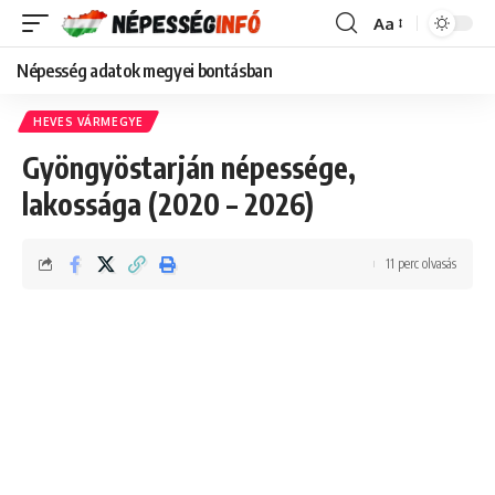
Aa
Font
Resizer
Népesség adatok megyei bontásban
HEVES VÁRMEGYE
Gyöngyöstarján népessége,
lakossága (2020 – 2026)
11 perc olvasás