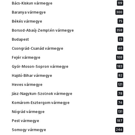
Bács-Kiskun vármegye
119
Baranya vármegye
300
Békés vármegye
75
Borsod-Abaúj-Zemplén vármegye
358
Budapest
23
Csongrád-Csanád vármegye
60
Fejér vármegye
108
Győr-Moson-Sopron vármegye
183
Hajdú-Bihar vármegye
82
Heves vármegye
121
Jász-Nagykun-Szolnok vármegye
78
Komárom-Esztergom vármegye
76
Nógrád vármegye
131
Pest vármegye
187
Somogy vármegye
246