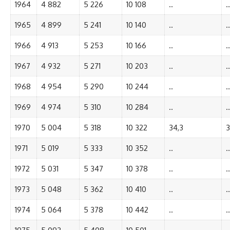
1964
4 882
5 226
10 108
..
..
1965
4 899
5 241
10 140
..
..
1966
4 913
5 253
10 166
..
..
1967
4 932
5 271
10 203
..
..
1968
4 954
5 290
10 244
..
..
1969
4 974
5 310
10 284
..
..
1970
5 004
5 318
10 322
34,3
3
1971
5 019
5 333
10 352
..
..
1972
5 031
5 347
10 378
..
..
1973
5 048
5 362
10 410
..
..
1974
5 064
5 378
10 442
..
..