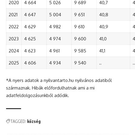
2020
4 664
5 026
9 689
40,7
4
2021
4 647
5 004
9 651
40,8
4
2022
4 629
4 982
9 610
40,9
4
2023
4 625
4 974
9 600
41,0
4
2024
4 623
4 961
9 585
41,1
4
2025
4 606
4 934
9 540
..
..
*A nyers adatok a nyilvantarto.hu nyilvános adatiból
származnak. Hibák előfordulhatnak ami a mi
adatfeldolgozásunkból adódik.
TAGGED:
község