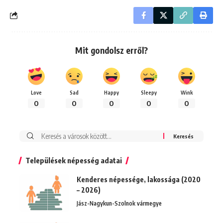
Mit gondolsz erről?
Love
Sad
Happy
Sleepy
Wink
0
0
0
0
0
Keresés:
Települések népesség adatai
Kenderes népessége, lakossága (2020
– 2026)
Jász-Nagykun-Szolnok vármegye