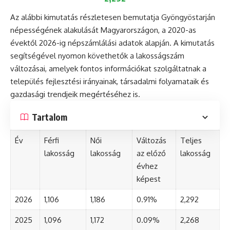
Az alábbi kimutatás részletesen bemutatja Gyöngyöstarján
népességének alakulását Magyarországon, a 2020-as
évektől 2026-ig népszámlálási adatok alapján. A kimutatás
segítségével nyomon követhetők a lakosságszám
változásai, amelyek fontos információkat szolgáltatnak a
település fejlesztési irányainak, társadalmi folyamataik és
gazdasági trendjeik megértéséhez is.
Tartalom
Év
Férfi
Női
Változás
Teljes
lakosság
lakosság
az előző
lakosság
évhez
képest
2026
1,106
1,186
0.91%
2,292
2025
1,096
1,172
0.09%
2,268