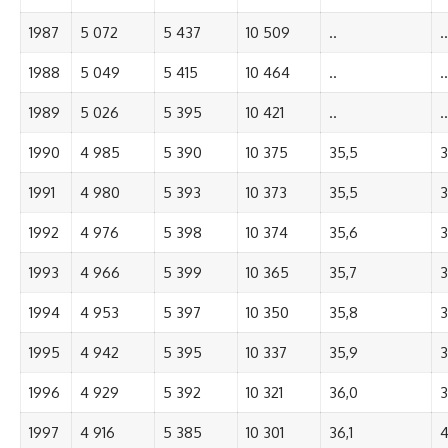
1987
5 072
5 437
10 509
..
..
1988
5 049
5 415
10 464
..
..
1989
5 026
5 395
10 421
..
..
1990
4 985
5 390
10 375
35,5
3
1991
4 980
5 393
10 373
35,5
3
1992
4 976
5 398
10 374
35,6
3
1993
4 966
5 399
10 365
35,7
3
1994
4 953
5 397
10 350
35,8
3
1995
4 942
5 395
10 337
35,9
3
1996
4 929
5 392
10 321
36,0
3
1997
4 916
5 385
10 301
36,1
4