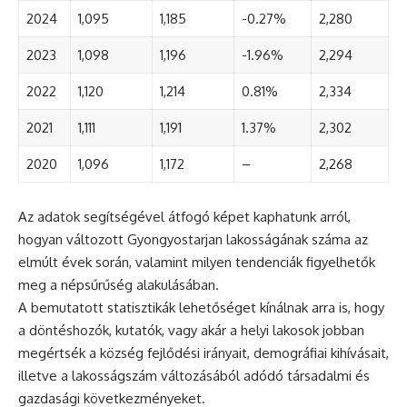
2024
1,095
1,185
-0.27%
2,280
2023
1,098
1,196
-1.96%
2,294
2022
1,120
1,214
0.81%
2,334
2021
1,111
1,191
1.37%
2,302
2020
1,096
1,172
–
2,268
Az adatok segítségével átfogó képet kaphatunk arról,
hogyan változott Gyongyostarjan lakosságának száma az
elmúlt évek során, valamint milyen tendenciák figyelhetők
meg a népsűrűség alakulásában.
A bemutatott statisztikák lehetőséget kínálnak arra is, hogy
a döntéshozók, kutatók, vagy akár a helyi lakosok jobban
megértsék a község fejlődési irányait, demográfiai kihívásait,
illetve a lakosságszám változásából adódó társadalmi és
gazdasági következményeket.