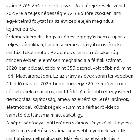
szám 9 765 254-re esett vissza. Az előrejelzések szerint
2025-re a teljes népesség 9 721 685 főre csökken, ami
egyértelmű folytatása az évtized elején megindult
lejtmenetnek.
Érdemes kiemelni, hogy a népességfogyás nem csupán a
teljes számokban, hanem a nemek arányában is érdekes
mintázatokat mutat. Az adatok szerint a női lakosság
minden évben jelentősen meghaladja a férfiak számát.
2020-ban például több mint 355 ezerrel volt több nő, mint
férfi Magyarországon. Ez az arány az évek során lényegében
állandó maradt: 2025-ben is mintegy 320 ezer fővel több
nőt jeleznek az adatok, mint férfit. A női többlet egy ismert
demográfiai sajátosság, amely az eltérő születési arányok,
életmódbeli különbségek, valamint a férfiak rövidebb
várható élettartama miatt alakul így.
A népességfogyás hátterében számos tényező áll. Egyrészt
csökken a születések száma: kevesebb gyermek születik,
mint ahányan elhaláloznak. Másrészt az elvándorlás is