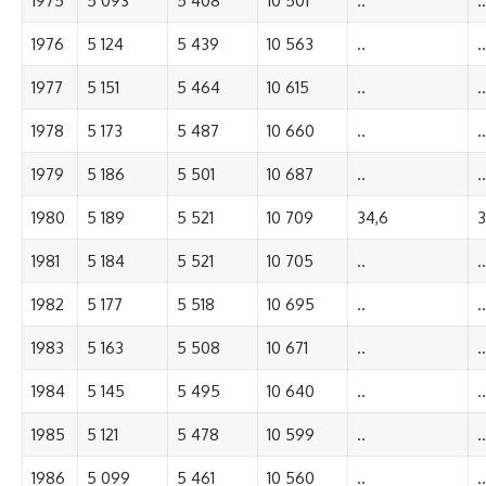
1975
5 093
5 408
10 501
..
..
1976
5 124
5 439
10 563
..
..
1977
5 151
5 464
10 615
..
..
1978
5 173
5 487
10 660
..
..
1979
5 186
5 501
10 687
..
..
1980
5 189
5 521
10 709
34,6
3
1981
5 184
5 521
10 705
..
..
1982
5 177
5 518
10 695
..
..
1983
5 163
5 508
10 671
..
..
1984
5 145
5 495
10 640
..
..
1985
5 121
5 478
10 599
..
..
1986
5 099
5 461
10 560
..
..