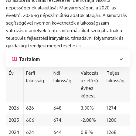
Az alábbi kimutatás részletesen bemutatja Visonta
népességének alakulását Magyarországon, a 2020-as
évektől 2026-ig népszámlálási adatok alapján. A kimutatás
segítségével nyomon követhetők a lakosságszám
változásai, amelyek fontos információkat szolgáltatnak a
település fejlesztési irányainak, társadalmi folyamataik és
gazdasági trendjeik megértéséhez is.
Tartalom
Év
Férfi
Női
Változás
Teljes
lakosság
lakosság
az előző
lakosság
évhez
képest
2026
626
648
3.30%
1,274
2025
606
674
-2.88%
1,280
2024
624
644
0.81%
1,268