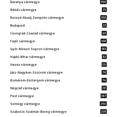
Baranya vármegye
300
Békés vármegye
75
Borsod-Abaúj-Zemplén vármegye
358
Budapest
23
Csongrád-Csanád vármegye
60
Fejér vármegye
108
Győr-Moson-Sopron vármegye
183
Hajdú-Bihar vármegye
82
Heves vármegye
121
Jász-Nagykun-Szolnok vármegye
78
Komárom-Esztergom vármegye
76
Nógrád vármegye
131
Pest vármegye
187
Somogy vármegye
246
Szabolcs-Szatmár-Bereg vármegye
228