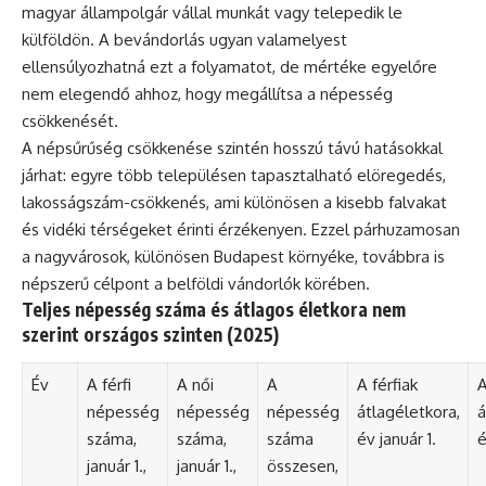
magyar állampolgár vállal munkát vagy telepedik le
külföldön. A bevándorlás ugyan valamelyest
ellensúlyozhatná ezt a folyamatot, de mértéke egyelőre
nem elegendő ahhoz, hogy megállítsa a népesség
csökkenését.
A népsűrűség csökkenése szintén hosszú távú hatásokkal
járhat: egyre több településen tapasztalható elöregedés,
lakosságszám-csökkenés, ami különösen a kisebb falvakat
és vidéki térségeket érinti érzékenyen. Ezzel párhuzamosan
a nagyvárosok, különösen Budapest környéke, továbbra is
népszerű célpont a belföldi vándorlók körében.
Teljes népesség száma és átlagos életkora nem
szerint országos szinten (2025)
Év
A férfi
A női
A
A férfiak
A
népesség
népesség
népesség
átlagéletkora,
á
száma,
száma,
száma
év január 1.
é
január 1.,
január 1.,
összesen,