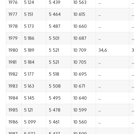
1976
5 124
5 439
10 563
..
..
1977
5 151
5 464
10 615
..
..
1978
5 173
5 487
10 660
..
..
1979
5 186
5 501
10 687
..
..
1980
5 189
5 521
10 709
34,6
3
1981
5 184
5 521
10 705
..
..
1982
5 177
5 518
10 695
..
..
1983
5 163
5 508
10 671
..
..
1984
5 145
5 495
10 640
..
..
1985
5 121
5 478
10 599
..
..
1986
5 099
5 461
10 560
..
..
1987
5 072
5 437
10 509
..
..