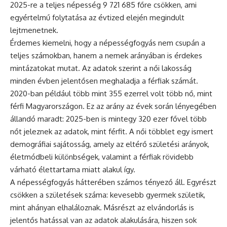
2025-re a teljes népesség 9 721 685 főre csökken, ami
egyértelmű folytatása az évtized elején megindult
lejtmenetnek.
Érdemes kiemelni, hogy a népességfogyás nem csupán a
teljes számokban, hanem a nemek arányában is érdekes
mintázatokat mutat. Az adatok szerint a női lakosság
minden évben jelentősen meghaladja a férfiak számát.
2020-ban például több mint 355 ezerrel volt több nő, mint
férfi Magyarországon. Ez az arány az évek során lényegében
állandó maradt: 2025-ben is mintegy 320 ezer fővel több
nőt jeleznek az adatok, mint férfit. A női többlet egy ismert
demográfiai sajátosság, amely az eltérő születési arányok,
életmódbeli különbségek, valamint a férfiak rövidebb
várható élettartama miatt alakul így.
A népességfogyás hátterében számos tényező áll. Egyrészt
csökken a születések száma: kevesebb gyermek születik,
mint ahányan elhaláloznak. Másrészt az elvándorlás is
jelentős hatással van az adatok alakulására, hiszen sok