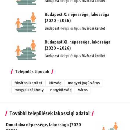
Budapest
Település típus:
fővárosi kerület
Budapest X. népessége, lakossága
(2020 – 2026)
Budapest
Település típus:
fővárosi kerület
Budapest XI. népessége, lakossága
(2020 – 2026)
Budapest
Település típus:
fővárosi kerület
Település típusok
fővárosi kerület
község
megyei jogú város
megye székhely
nagyközség
város
További települések lakossági adatai
Dunafalva népessége, lakossága (2020 –