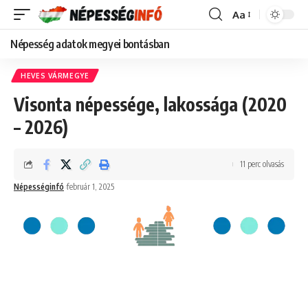
Aa
Font
Resizer
Népesség adatok megyei bontásban
HEVES VÁRMEGYE
Visonta népessége, lakossága (2020
– 2026)
11 perc olvasás
Népességinfó
február 1, 2025