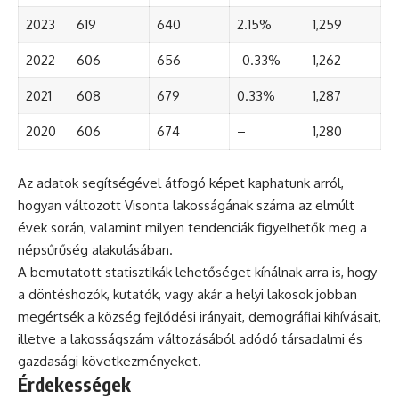
2023
619
640
2.15%
1,259
2022
606
656
-0.33%
1,262
2021
608
679
0.33%
1,287
2020
606
674
–
1,280
Az adatok segítségével átfogó képet kaphatunk arról,
hogyan változott Visonta lakosságának száma az elmúlt
évek során, valamint milyen tendenciák figyelhetők meg a
népsűrűség alakulásában.
A bemutatott statisztikák lehetőséget kínálnak arra is, hogy
a döntéshozók, kutatók, vagy akár a helyi lakosok jobban
megértsék a község fejlődési irányait, demográfiai kihívásait,
illetve a lakosságszám változásából adódó társadalmi és
gazdasági következményeket.
Érdekességek