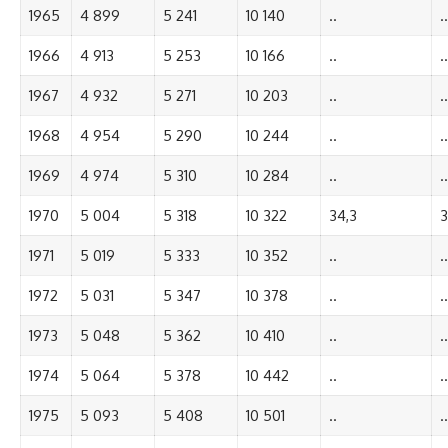
1965
4 899
5 241
10 140
..
..
1966
4 913
5 253
10 166
..
..
1967
4 932
5 271
10 203
..
..
1968
4 954
5 290
10 244
..
..
1969
4 974
5 310
10 284
..
..
1970
5 004
5 318
10 322
34,3
3
1971
5 019
5 333
10 352
..
..
1972
5 031
5 347
10 378
..
..
1973
5 048
5 362
10 410
..
..
1974
5 064
5 378
10 442
..
..
1975
5 093
5 408
10 501
..
..