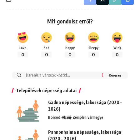
Mit gondolsz erről?
Love
Sad
Happy
Sleepy
Wink
0
0
0
0
0
Keresés:
Települések népesség adatai
Gadna népessége, lakossága (2020 –
2026)
Borsod-Abaúj-Zemplén vármegye
Pannonhalma népessége, lakossága
(2020 – 2026)