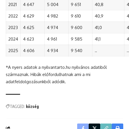
2021
4 647
5 004
9 651
40,8
4
2022
4 629
4 982
9 610
40,9
4
2023
4 625
4 974
9 600
41,0
4
2024
4 623
4 961
9 585
41,1
4
2025
4 606
4 934
9 540
..
..
*A nyers adatok a nyilvantarto.hu nyilvános adatiból
származnak. Hibák előfordulhatnak ami a mi
adatfeldolgozásunkból adódik.
TAGGED:
község