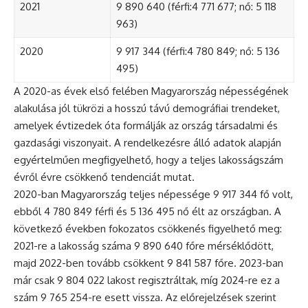
2021
9 890 640 (férfi:4 771 677; nő: 5 118
963)
2020
9 917 344 (férfi:4 780 849; nő: 5 136
495)
A 2020-as évek első felében Magyarország népességének
alakulása jól tükrözi a hosszú távú demográfiai trendeket,
amelyek évtizedek óta formálják az ország társadalmi és
gazdasági viszonyait. A rendelkezésre álló adatok alapján
egyértelműen megfigyelhető, hogy a teljes lakosságszám
évről évre csökkenő tendenciát mutat.
2020-ban Magyarország teljes népessége 9 917 344 fő volt,
ebből 4 780 849 férfi és 5 136 495 nő élt az országban. A
következő években fokozatos csökkenés figyelhető meg:
2021-re a lakosság száma 9 890 640 főre mérséklődött,
majd 2022-ben tovább csökkent 9 841 587 főre. 2023-ban
már csak 9 804 022 lakost regisztráltak, míg 2024-re ez a
szám 9 765 254-re esett vissza. Az előrejelzések szerint