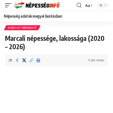
Aa
Font
Resizer
Népesség adatok megyei bontásban
SOMOGY VÁRMEGYE
Marcali népessége, lakossága (2020
– 2026)
11 perc olvasás