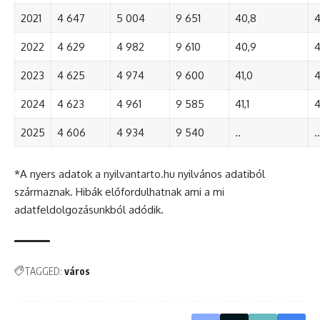
2021
4 647
5 004
9 651
40,8
4
2022
4 629
4 982
9 610
40,9
4
2023
4 625
4 974
9 600
41,0
4
2024
4 623
4 961
9 585
41,1
4
2025
4 606
4 934
9 540
..
..
*A nyers adatok a nyilvantarto.hu nyilvános adatiból
származnak. Hibák előfordulhatnak ami a mi
adatfeldolgozásunkból adódik.
TAGGED:
város