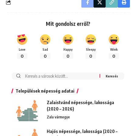
Mit gondolsz erről?
Love
Sad
Happy
Sleepy
Wink
0
0
0
0
0
Keresés:
Települések népesség adatai
Zalaistvánd népessége, lakossága
(2020 – 2026)
Zala vármegye
Hajós népessége, lakossága (2020 –