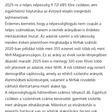
2025-re a teljes népesség 9 721 685 főre csökken, ami
egyértelmű folytatása az évtized elején megindult
lejtmenetnek.
Érdemes kiemelni, hogy a népességfogyás nem csupán a
teljes számokban, hanem a nemek arányában is érdekes
mintázatokat mutat. Az adatok szerint a női lakosság
minden évben jelentősen meghaladja a férfiak számát.
2020-ban például több mint 355 ezerrel volt több nő, mint
férfi Magyarországon. Ez az arány az évek során lényegében
állandó maradt: 2025-ben is mintegy 320 ezer fővel több
nőt jeleznek az adatok, mint férfit. A női többlet egy ismert
demográfiai sajátosság, amely az eltérő születési arányok,
életmódbeli különbségek, valamint a férfiak rövidebb
várható élettartama miatt alakul így.
A népességfogyás hátterében számos tényező áll. Egyrészt
csökken a születések száma: kevesebb gyermek születik,
mint ahányan elhaláloznak. Másrészt az elvándorlás is
jelentős hatással van az adatok alakulására, hiszen sok