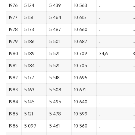
1976
5 124
5 439
10 563
..
..
1977
5 151
5 464
10 615
..
..
1978
5 173
5 487
10 660
..
..
1979
5 186
5 501
10 687
..
..
1980
5 189
5 521
10 709
34,6
3
1981
5 184
5 521
10 705
..
..
1982
5 177
5 518
10 695
..
..
1983
5 163
5 508
10 671
..
..
1984
5 145
5 495
10 640
..
..
1985
5 121
5 478
10 599
..
..
1986
5 099
5 461
10 560
..
..