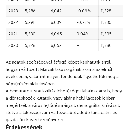
2023
5,286
6,042
-0.09%
11,328
2022
5,291
6,039
-0.73%
11,330
2021
5,330
6,065
0.04%
11,395
2020
5,328
6,052
–
11,380
Az adatok segítségével átfogó képet kaphatunk arról,
hogyan változott Marcali lakosságának száma az elmúlt
évek során, valamint milyen tendenciák figyelhetők meg a
népsűrűség alakulásában.
A bemutatott statisztikák lehetőséget kínálnak arra is, hogy
a döntéshozók, kutatók, vagy akár a helyi lakosok jobban
megértsék a város fejlődési irányait, demográfiai kihívásait,
illetve a lakosságszám változásából adódó társadalmi és
gazdasági következményeket.
Érdekességek