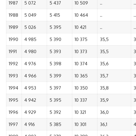
1987
5 072
5 437
10 509
..
..
1988
5 049
5 415
10 464
..
..
1989
5 026
5 395
10 421
..
..
1990
4 985
5 390
10 375
35,5
3
1991
4 980
5 393
10 373
35,5
3
1992
4 976
5 398
10 374
35,6
3
1993
4 966
5 399
10 365
35,7
3
1994
4 953
5 397
10 350
35,8
3
1995
4 942
5 395
10 337
35,9
3
1996
4 929
5 392
10 321
36,0
3
1997
4 916
5 385
10 301
36,1
4