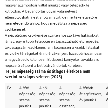
magyar állampolgár vállal munkát vagy telepedik le
külföldön. A bevándorlás ugyan valamelyest
ellensúlyozhatná ezt a folyamatot, de mértéke egyelőre
nem elegendő ahhoz, hogy megállítsa a népesség
csökkenését.
A népsűrűség csökkenése szintén hosszú távú hatásokkal
járhat: egyre több településen tapasztalható elöregedés,
lakosságszám-csökkenés, ami különösen a kisebb falvakat
és vidéki térségeket érinti érzékenyen. Ezzel párhuzamosan
a nagyvárosok, különösen Budapest környéke, továbbra is
népszerű célpont a belföldi vándorlók körében.
Teljes népesség száma és átlagos életkora nem
szerint országos szinten (2025)
Év
A férfi
A női
A
A férfiak
A
népesség
népesség
népesség
átlagéletkora,
á
száma,
száma,
száma
év január 1.
é
január 1.,
január 1.,
összesen,