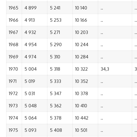
1965
4 899
5 241
10 140
..
..
1966
4 913
5 253
10 166
..
..
1967
4 932
5 271
10 203
..
..
1968
4 954
5 290
10 244
..
..
1969
4 974
5 310
10 284
..
..
1970
5 004
5 318
10 322
34,3
3
1971
5 019
5 333
10 352
..
..
1972
5 031
5 347
10 378
..
..
1973
5 048
5 362
10 410
..
..
1974
5 064
5 378
10 442
..
..
1975
5 093
5 408
10 501
..
..