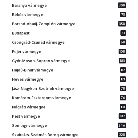
Baranya vármegye
300
Békés vármegye
75
Borsod-Abaúj-Zemplén vármegye
358
Budapest
23
Csongrád-Csanád vármegye
60
Fejér vármegye
108
Győr-Moson-Sopron vármegye
183
Hajdú-Bihar vármegye
82
Heves vármegye
121
Jász-Nagykun-Szolnok vármegye
78
Komárom-Esztergom vármegye
76
Nógrád vármegye
131
Pest vármegye
187
Somogy vármegye
246
Szabolcs-Szatmár-Bereg vármegye
228