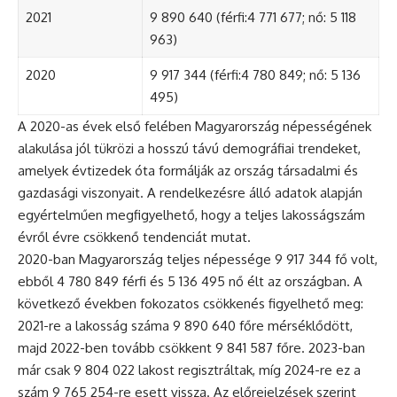
2021
9 890 640 (férfi:4 771 677; nő: 5 118
963)
2020
9 917 344 (férfi:4 780 849; nő: 5 136
495)
A 2020-as évek első felében Magyarország népességének
alakulása jól tükrözi a hosszú távú demográfiai trendeket,
amelyek évtizedek óta formálják az ország társadalmi és
gazdasági viszonyait. A rendelkezésre álló adatok alapján
egyértelműen megfigyelhető, hogy a teljes lakosságszám
évről évre csökkenő tendenciát mutat.
2020-ban Magyarország teljes népessége 9 917 344 fő volt,
ebből 4 780 849 férfi és 5 136 495 nő élt az országban. A
következő években fokozatos csökkenés figyelhető meg:
2021-re a lakosság száma 9 890 640 főre mérséklődött,
majd 2022-ben tovább csökkent 9 841 587 főre. 2023-ban
már csak 9 804 022 lakost regisztráltak, míg 2024-re ez a
szám 9 765 254-re esett vissza. Az előrejelzések szerint