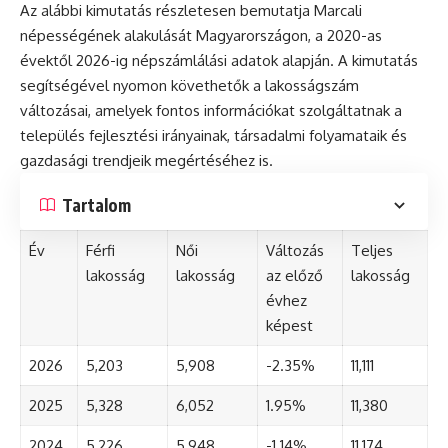
Az alábbi kimutatás részletesen bemutatja Marcali
népességének alakulását Magyarországon, a 2020-as
évektől 2026-ig népszámlálási adatok alapján. A kimutatás
segítségével nyomon követhetők a lakosságszám
változásai, amelyek fontos információkat szolgáltatnak a
település fejlesztési irányainak, társadalmi folyamataik és
gazdasági trendjeik megértéséhez is.
Tartalom
Év
Férfi
Női
Változás
Teljes
lakosság
lakosság
az előző
lakosság
évhez
képest
2026
5,203
5,908
-2.35%
11,111
2025
5,328
6,052
1.95%
11,380
2024
5,226
5,948
-1.14%
11,174