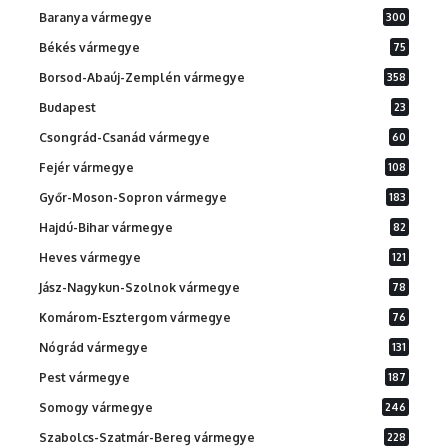
Baranya vármegye
300
Békés vármegye
75
Borsod-Abaúj-Zemplén vármegye
358
Budapest
23
Csongrád-Csanád vármegye
60
Fejér vármegye
108
Győr-Moson-Sopron vármegye
183
Hajdú-Bihar vármegye
82
Heves vármegye
121
Jász-Nagykun-Szolnok vármegye
78
Komárom-Esztergom vármegye
76
Nógrád vármegye
131
Pest vármegye
187
Somogy vármegye
246
Szabolcs-Szatmár-Bereg vármegye
228