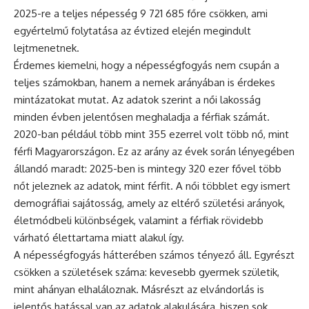
2025-re a teljes népesség 9 721 685 főre csökken, ami
egyértelmű folytatása az évtized elején megindult
lejtmenetnek.
Érdemes kiemelni, hogy a népességfogyás nem csupán a
teljes számokban, hanem a nemek arányában is érdekes
mintázatokat mutat. Az adatok szerint a női lakosság
minden évben jelentősen meghaladja a férfiak számát.
2020-ban például több mint 355 ezerrel volt több nő, mint
férfi Magyarországon. Ez az arány az évek során lényegében
állandó maradt: 2025-ben is mintegy 320 ezer fővel több
nőt jeleznek az adatok, mint férfit. A női többlet egy ismert
demográfiai sajátosság, amely az eltérő születési arányok,
életmódbeli különbségek, valamint a férfiak rövidebb
várható élettartama miatt alakul így.
A népességfogyás hátterében számos tényező áll. Egyrészt
csökken a születések száma: kevesebb gyermek születik,
mint ahányan elhaláloznak. Másrészt az elvándorlás is
jelentős hatással van az adatok alakulására, hiszen sok