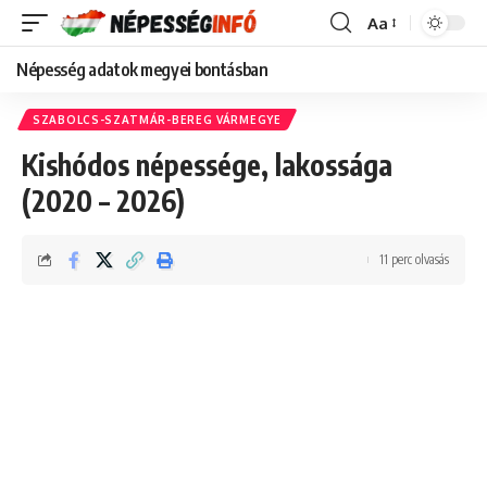
Aa
Font
Resizer
Népesség adatok megyei bontásban
SZABOLCS-SZATMÁR-BEREG VÁRMEGYE
Kishódos népessége, lakossága
(2020 – 2026)
11 perc olvasás