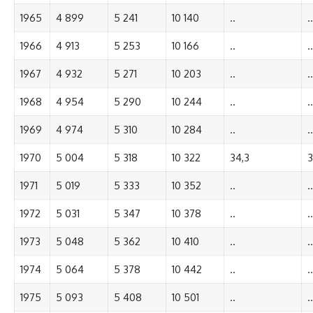
1965
4 899
5 241
10 140
..
..
1966
4 913
5 253
10 166
..
..
1967
4 932
5 271
10 203
..
..
1968
4 954
5 290
10 244
..
..
1969
4 974
5 310
10 284
..
..
1970
5 004
5 318
10 322
34,3
3
1971
5 019
5 333
10 352
..
..
1972
5 031
5 347
10 378
..
..
1973
5 048
5 362
10 410
..
..
1974
5 064
5 378
10 442
..
..
1975
5 093
5 408
10 501
..
..