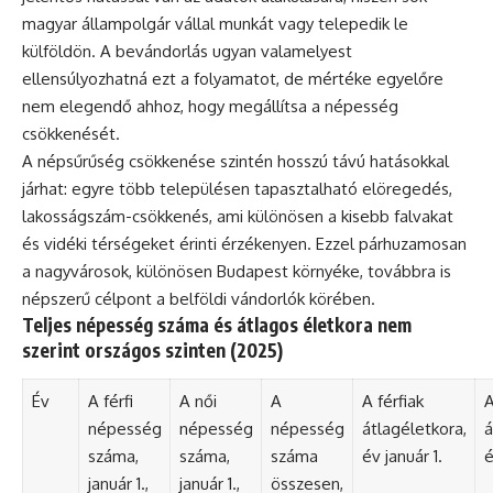
magyar állampolgár vállal munkát vagy telepedik le
külföldön. A bevándorlás ugyan valamelyest
ellensúlyozhatná ezt a folyamatot, de mértéke egyelőre
nem elegendő ahhoz, hogy megállítsa a népesség
csökkenését.
A népsűrűség csökkenése szintén hosszú távú hatásokkal
járhat: egyre több településen tapasztalható elöregedés,
lakosságszám-csökkenés, ami különösen a kisebb falvakat
és vidéki térségeket érinti érzékenyen. Ezzel párhuzamosan
a nagyvárosok, különösen Budapest környéke, továbbra is
népszerű célpont a belföldi vándorlók körében.
Teljes népesség száma és átlagos életkora nem
szerint országos szinten (2025)
Év
A férfi
A női
A
A férfiak
A
népesség
népesség
népesség
átlagéletkora,
á
száma,
száma,
száma
év január 1.
é
január 1.,
január 1.,
összesen,