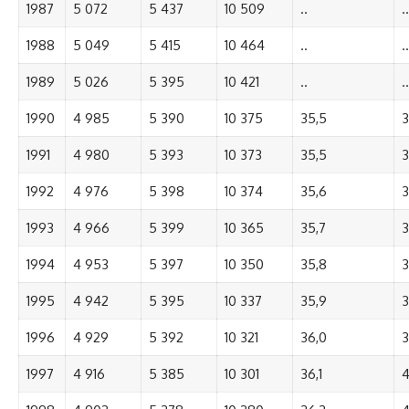
1987
5 072
5 437
10 509
..
..
1988
5 049
5 415
10 464
..
..
1989
5 026
5 395
10 421
..
..
1990
4 985
5 390
10 375
35,5
3
1991
4 980
5 393
10 373
35,5
3
1992
4 976
5 398
10 374
35,6
3
1993
4 966
5 399
10 365
35,7
3
1994
4 953
5 397
10 350
35,8
3
1995
4 942
5 395
10 337
35,9
3
1996
4 929
5 392
10 321
36,0
3
1997
4 916
5 385
10 301
36,1
4