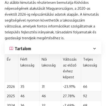
Az alábbi kimutatás részletesen bemutatja Kishódos
népességének alakulását Magyarországon, a 2020-as
évektől 2026-ig népszámlálási adatok alapján. A kimutatás
segítségével nyomon követhetők a lakosságszám
változásai, amelyek fontos információkat szolgáltatnak a
település fejlesztési irányainak, társadalmi folyamataik és
gazdasági trendjeik megértéséhez is.
Tartalom
Év
Férfi
Női
Változás
Teljes
lakosság
lakosság
az előző
lakosság
évhez
képest
2026
35
31
-23.91%
66
2025
46
46
27.78%
92
2024
36
32
-7.69%
68