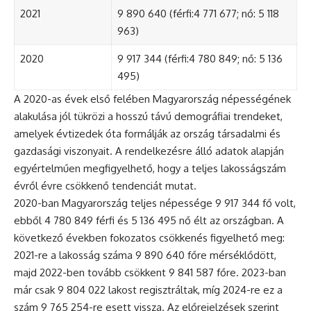
2021
9 890 640 (férfi:4 771 677; nő: 5 118
963)
2020
9 917 344 (férfi:4 780 849; nő: 5 136
495)
A 2020-as évek első felében Magyarország népességének
alakulása jól tükrözi a hosszú távú demográfiai trendeket,
amelyek évtizedek óta formálják az ország társadalmi és
gazdasági viszonyait. A rendelkezésre álló adatok alapján
egyértelműen megfigyelhető, hogy a teljes lakosságszám
évről évre csökkenő tendenciát mutat.
2020-ban Magyarország teljes népessége 9 917 344 fő volt,
ebből 4 780 849 férfi és 5 136 495 nő élt az országban. A
következő években fokozatos csökkenés figyelhető meg:
2021-re a lakosság száma 9 890 640 főre mérséklődött,
majd 2022-ben tovább csökkent 9 841 587 főre. 2023-ban
már csak 9 804 022 lakost regisztráltak, míg 2024-re ez a
szám 9 765 254-re esett vissza. Az előrejelzések szerint