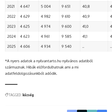
2021
4 647
5 004
9 651
40,8
4
2022
4 629
4 982
9 610
40,9
4
2023
4 625
4 974
9 600
41,0
4
2024
4 623
4 961
9 585
41,1
4
2025
4 606
4 934
9 540
..
..
*A nyers adatok a nyilvantarto.hu nyilvános adatiból
származnak. Hibák előfordulhatnak ami a mi
adatfeldolgozásunkból adódik.
TAGGED:
község