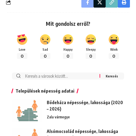
Mit gondolsz erről?
Love
Sad
Happy
Sleepy
Wink
0
0
0
0
0
Keresés:
Települések népesség adatai
Bödeháza népessége, lakossága (2020
– 2026)
Zala vármegye
Alsómocsolád népessége, lakossága