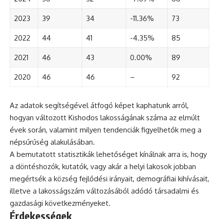
2023
39
34
-11.36%
73
2022
44
41
-4.35%
85
2021
46
43
0.00%
89
2020
46
46
–
92
Az adatok segítségével átfogó képet kaphatunk arról,
hogyan változott Kishodos lakosságának száma az elmúlt
évek során, valamint milyen tendenciák figyelhetők meg a
népsűrűség alakulásában.
A bemutatott statisztikák lehetőséget kínálnak arra is, hogy
a döntéshozók, kutatók, vagy akár a helyi lakosok jobban
megértsék a község fejlődési irányait, demográfiai kihívásait,
illetve a lakosságszám változásából adódó társadalmi és
gazdasági következményeket.
Érdekességek