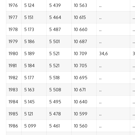
1976
5 124
5 439
10 563
..
..
1977
5 151
5 464
10 615
..
..
1978
5 173
5 487
10 660
..
..
1979
5 186
5 501
10 687
..
..
1980
5 189
5 521
10 709
34,6
3
1981
5 184
5 521
10 705
..
..
1982
5 177
5 518
10 695
..
..
1983
5 163
5 508
10 671
..
..
1984
5 145
5 495
10 640
..
..
1985
5 121
5 478
10 599
..
..
1986
5 099
5 461
10 560
..
..