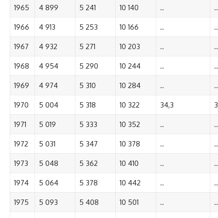
1965
4 899
5 241
10 140
..
..
1966
4 913
5 253
10 166
..
..
1967
4 932
5 271
10 203
..
..
1968
4 954
5 290
10 244
..
..
1969
4 974
5 310
10 284
..
..
1970
5 004
5 318
10 322
34,3
3
1971
5 019
5 333
10 352
..
..
1972
5 031
5 347
10 378
..
..
1973
5 048
5 362
10 410
..
..
1974
5 064
5 378
10 442
..
..
1975
5 093
5 408
10 501
..
..