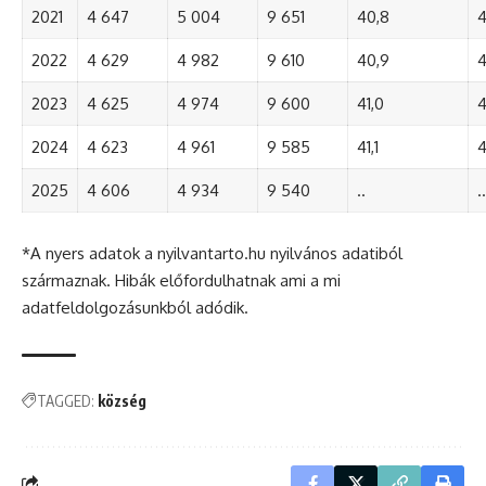
2021
4 647
5 004
9 651
40,8
4
2022
4 629
4 982
9 610
40,9
4
2023
4 625
4 974
9 600
41,0
4
2024
4 623
4 961
9 585
41,1
4
2025
4 606
4 934
9 540
..
..
*A nyers adatok a nyilvantarto.hu nyilvános adatiból
származnak. Hibák előfordulhatnak ami a mi
adatfeldolgozásunkból adódik.
TAGGED:
község