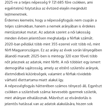
2025-re a teljes népesség 9 721 685 főre csökken, ami
egyértelmű folytatása az évtized elején megindult
lejtmenetnek.
Érdemes kiemelni, hogy a népességfogyás nem csupán a
teljes számokban, hanem a nemek arányában is érdekes
mintázatokat mutat. Az adatok szerint a női lakosság
minden évben jelentősen meghaladja a férfiak számát.
2020-ban például több mint 355 ezerrel volt több nő, mint
férfi Magyarországon. Ez az arány az évek során lényegében
állandó maradt: 2025-ben is mintegy 320 ezer fővel több
nőt jeleznek az adatok, mint férfit. A női többlet egy ismert
demográfiai sajátosság, amely az eltérő születési arányok,
életmódbeli különbségek, valamint a férfiak rövidebb
várható élettartama miatt alakul így.
A népességfogyás hátterében számos tényező áll. Egyrészt
csökken a születések száma: kevesebb gyermek születik,
mint ahányan elhaláloznak. Másrészt az elvándorlás is
jelentős hatással van az adatok alakulására, hiszen sok