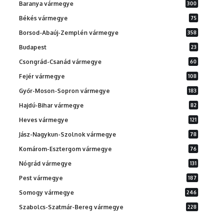
Baranya vármegye
300
Békés vármegye
75
Borsod-Abaúj-Zemplén vármegye
358
Budapest
23
Csongrád-Csanád vármegye
60
Fejér vármegye
108
Győr-Moson-Sopron vármegye
183
Hajdú-Bihar vármegye
82
Heves vármegye
121
Jász-Nagykun-Szolnok vármegye
78
Komárom-Esztergom vármegye
76
Nógrád vármegye
131
Pest vármegye
187
Somogy vármegye
246
Szabolcs-Szatmár-Bereg vármegye
228