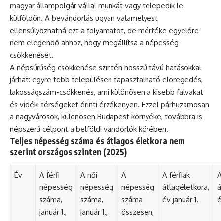
magyar állampolgár vállal munkát vagy telepedik le
külföldön. A bevándorlás ugyan valamelyest
ellensúlyozhatná ezt a folyamatot, de mértéke egyelőre
nem elegendő ahhoz, hogy megállítsa a népesség
csökkenését.
A népsűrűség csökkenése szintén hosszú távú hatásokkal
járhat: egyre több településen tapasztalható elöregedés,
lakosságszám-csökkenés, ami különösen a kisebb falvakat
és vidéki térségeket érinti érzékenyen. Ezzel párhuzamosan
a nagyvárosok, különösen Budapest környéke, továbbra is
népszerű célpont a belföldi vándorlók körében.
Teljes népesség száma és átlagos életkora nem
szerint országos szinten (2025)
Év
A férfi
A női
A
A férfiak
A
népesség
népesség
népesség
átlagéletkora,
á
száma,
száma,
száma
év január 1.
é
január 1.,
január 1.,
összesen,