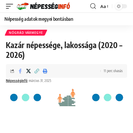
Aa
Font
Resizer
Népesség adatok megyei bontásban
NÓGRÁD VÁRMEGYE
Kazár népessége, lakossága (2020 –
2026)
11 perc olvasás
Népességinfó
március 31, 2025