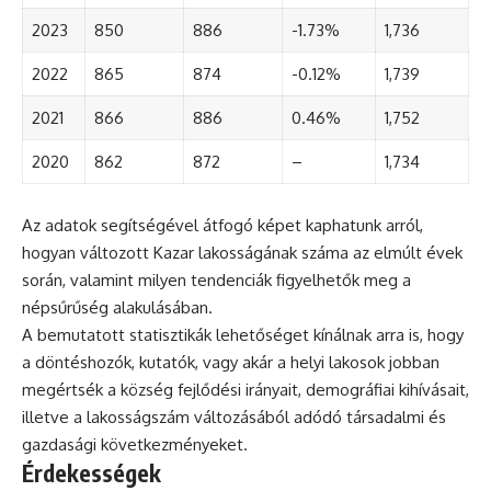
2023
850
886
-1.73%
1,736
2022
865
874
-0.12%
1,739
2021
866
886
0.46%
1,752
2020
862
872
–
1,734
Az adatok segítségével átfogó képet kaphatunk arról,
hogyan változott Kazar lakosságának száma az elmúlt évek
során, valamint milyen tendenciák figyelhetők meg a
népsűrűség alakulásában.
A bemutatott statisztikák lehetőséget kínálnak arra is, hogy
a döntéshozók, kutatók, vagy akár a helyi lakosok jobban
megértsék a község fejlődési irányait, demográfiai kihívásait,
illetve a lakosságszám változásából adódó társadalmi és
gazdasági következményeket.
Érdekességek