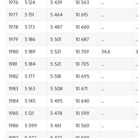
1976
5 124
5 439
10 563
..
..
1977
5 151
5 464
10 615
..
..
1978
5 173
5 487
10 660
..
..
1979
5 186
5 501
10 687
..
..
1980
5 189
5 521
10 709
34,6
3
1981
5 184
5 521
10 705
..
..
1982
5 177
5 518
10 695
..
..
1983
5 163
5 508
10 671
..
..
1984
5 145
5 495
10 640
..
..
1985
5 121
5 478
10 599
..
..
1986
5 099
5 461
10 560
..
..
1987
5 072
5 437
10 509
..
..