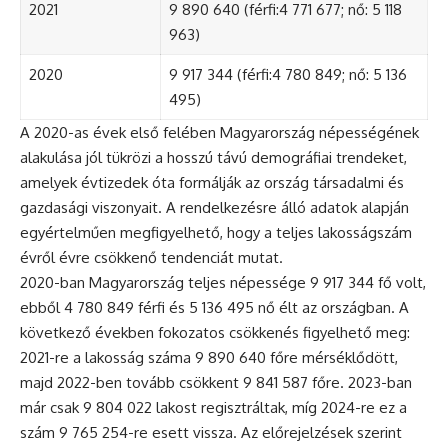
2021
9 890 640 (férfi:4 771 677; nő: 5 118
963)
2020
9 917 344 (férfi:4 780 849; nő: 5 136
495)
A 2020-as évek első felében Magyarország népességének
alakulása jól tükrözi a hosszú távú demográfiai trendeket,
amelyek évtizedek óta formálják az ország társadalmi és
gazdasági viszonyait. A rendelkezésre álló adatok alapján
egyértelműen megfigyelhető, hogy a teljes lakosságszám
évről évre csökkenő tendenciát mutat.
2020-ban Magyarország teljes népessége 9 917 344 fő volt,
ebből 4 780 849 férfi és 5 136 495 nő élt az országban. A
következő években fokozatos csökkenés figyelhető meg:
2021-re a lakosság száma 9 890 640 főre mérséklődött,
majd 2022-ben tovább csökkent 9 841 587 főre. 2023-ban
már csak 9 804 022 lakost regisztráltak, míg 2024-re ez a
szám 9 765 254-re esett vissza. Az előrejelzések szerint