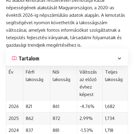
Az alábbi kimutatás részletesen bemutatja Kazár
népességének alakulását Magyarországon, a 2020-as
évektől 2026-ig népszámlálási adatok alapján. A kimutatás
segítségével nyomon követhetők a lakosságszám
változásai, amelyek fontos információkat szolgáltatnak a
település fejlesztési irányainak, társadalmi folyamataik és
gazdasági trendjeik megértéséhez is.
Tartalom
Év
Férfi
Női
Változás
Teljes
lakosság
lakosság
az előző
lakosság
évhez
képest
2026
821
861
-4.76%
1,682
2025
862
872
2.99%
1,734
2024
837
881
-1.53%
1,718