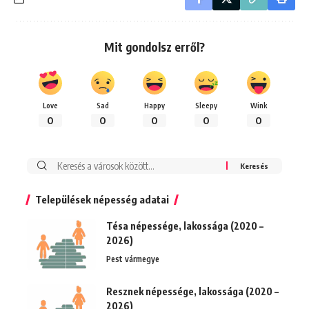
Mit gondolsz erről?
Love
Sad
Happy
Sleepy
Wink
0
0
0
0
0
Keresés:
Települések népesség adatai
Tésa népessége, lakossága (2020 –
2026)
Pest vármegye
Resznek népessége, lakossága (2020 –
2026)