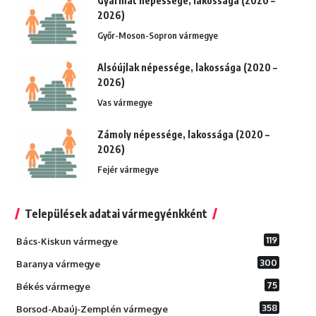
Gyarmat népessége, lakossága (2020 –
2026)
Győr-Moson-Sopron vármegye
Alsóújlak népessége, lakossága (2020 –
2026)
Vas vármegye
Zámoly népessége, lakossága (2020 –
2026)
Fejér vármegye
Települések adatai vármegyénkként
119
Bács-Kiskun vármegye
300
Baranya vármegye
75
Békés vármegye
358
Borsod-Abaúj-Zemplén vármegye