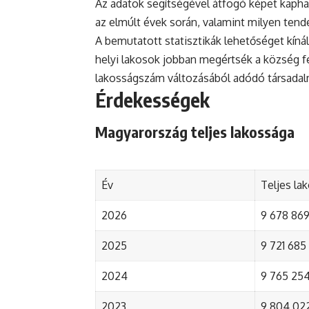
Az adatok segítségével átfogó képet kapha
az elmúlt évek során, valamint milyen tend
A bemutatott statisztikák lehetőséget kínál
helyi lakosok jobban megértsék a község fejl
lakosságszám változásából adódó társada
Érdekességek
Magyarország teljes lakossága
Év
Teljes la
2026
9 678 869 
2025
9 721 685 
2024
9 765 254 
2023
9 804 022