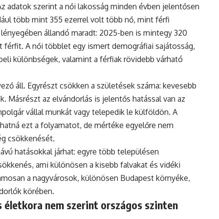
Az adatok szerint a női lakosság minden évben jelentősen
ul több mint 355 ezerrel volt több nő, mint férfi
 lényegében állandó maradt: 2025-ben is mintegy 320
 férfit. A női többlet egy ismert demográfiai sajátosság,
eli különbségek, valamint a férfiak rövidebb várható
ző áll. Egyrészt csökken a születések száma: kevesebb
. Másrészt az elvándorlás is jelentős hatással van az
polgár vállal munkát vagy telepedik le külföldön. A
hatná ezt a folyamatot, de mértéke egyelőre nem
ég csökkenését.
vú hatásokkal járhat: egyre több településen
ökkenés, ami különösen a kisebb falvakat és vidéki
uzamosan a nagyvárosok, különösen Budapest környéke,
ndorlók körében.
 életkora nem szerint országos szinten