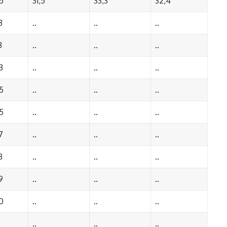
5
31,5
33,3
32,4
3
..
..
..
3
..
..
..
3
..
..
..
5
..
..
..
5
..
..
..
7
..
..
..
3
..
..
..
9
..
..
..
0
..
..
..
..
..
..