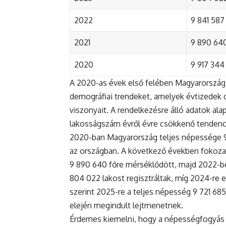
2022
9 841 587 
2021
9 890 640 
2020
9 917 344 
A 2020-as évek első felében Magyarország 
demográfiai trendeket, amelyek évtizedek ó
viszonyait. A rendelkezésre álló adatok al
lakosságszám évről évre csökkenő tendenc
2020-ban Magyarország teljes népessége 9 9
az országban. A következő években fokoza
9 890 640 főre mérséklődött, majd 2022-be
804 022 lakost regisztráltak, míg 2024-re e
szerint 2025-re a teljes népesség 9 721 68
elején megindult lejtmenetnek.
Érdemes kiemelni, hogy a népességfogyás