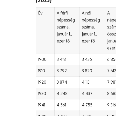
Év
A férfi
A női
A
népesség
népesség
nép
száma,
száma,
szá
január 1.,
január 1.,
össz
ezer fő
ezer fő
januá
ezer
1900
3 418
3 436
6 85
1910
3 792
3 820
7 61
1920
3 874
4 113
7 98
1930
4 248
4 437
8 68
1941
4 561
4 755
9 316