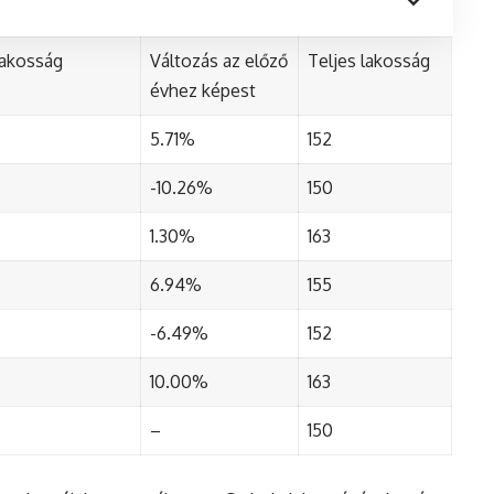
lakosság
Változás az előző
Teljes lakosság
évhez képest
5.71%
152
-10.26%
150
1.30%
163
6.94%
155
-6.49%
152
10.00%
163
–
150