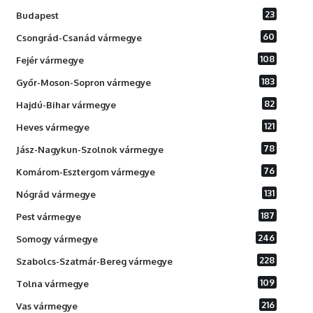
23
Budapest
60
Csongrád-Csanád vármegye
108
Fejér vármegye
183
Győr-Moson-Sopron vármegye
82
Hajdú-Bihar vármegye
121
Heves vármegye
78
Jász-Nagykun-Szolnok vármegye
76
Komárom-Esztergom vármegye
131
Nógrád vármegye
187
Pest vármegye
246
Somogy vármegye
228
Szabolcs-Szatmár-Bereg vármegye
109
Tolna vármegye
216
Vas vármegye