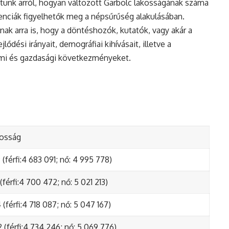
tunk arról, hogyan változott Garbolc lakosságának száma
enciák figyelhetők meg a népsűrűség alakulásában.
nak arra is, hogy a döntéshozók, kutatók, vagy akár a
ődési irányait, demográfiai kihívásait, illetve a
lmi és gazdasági következményeket.
kosság
(férfi:4 683 091; nő: 4 995 778)
(férfi:4 700 472; nő: 5 021 213)
(férfi:4 718 087; nő: 5 047 167)
 (férfi:4 734 246; nő: 5 069 776)