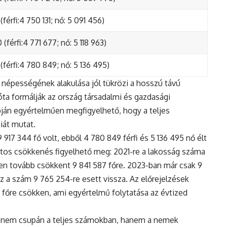
(férfi:4 750 131; nő: 5 091 456)
(férfi:4 771 677; nő: 5 118 963)
(férfi:4 780 849; nő: 5 136 495)
népességének alakulása jól tükrözi a hosszú távú
ta formálják az ország társadalmi és gazdasági
apján egyértelműen megfigyelhető, hogy a teljes
iát mutat.
17 344 fő volt, ebből 4 780 849 férfi és 5 136 495 nő élt
tos csökkenés figyelhető meg: 2021-re a lakosság száma
n tovább csökkent 9 841 587 főre. 2023-ban már csak 9
z a szám 9 765 254-re esett vissza. Az előrejelzések
5 főre csökken, ami egyértelmű folytatása az évtized
 nem csupán a teljes számokban, hanem a nemek