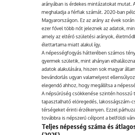
arányában is érdekes mintázatokat mutat. 
meghaladja a férfiak számát. 2020-ban példá
Magyarországon. Ez az arány az évek során
ezer fővel több nőt jeleznek az adatok, mint
amely az eltérő születési arányok, életmódb
élettartama miatt alakul így.
A népességfogyás hátterében számos ténye
gyermek születik, mint ahányan elhaláloznak
adatok alakulására, hiszen sok magyar állam
bevándorlás ugyan valamelyest ellensúlyoz
elegendő ahhoz, hogy megállítsa a népess
A népsűrűség csökkenése szintén hosszú tá
tapasztalható elöregedés, lakosságszám-cs
térségeket érinti érzékenyen. Ezzel párh
továbbra is népszerű célpont a belföldi vá
Teljes népesség száma és átlagos
(2025)