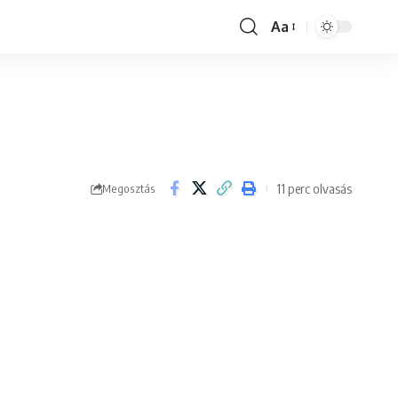
Aa
Font
Resizer
11 perc olvasás
Megosztás