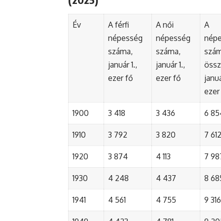
Év
A férfi
A női
A
népesség
népesség
nép
száma,
száma,
szá
január 1.,
január 1.,
össz
ezer fő
ezer fő
januá
ezer
1900
3 418
3 436
6 85
1910
3 792
3 820
7 61
1920
3 874
4 113
7 98
1930
4 248
4 437
8 68
1941
4 561
4 755
9 316