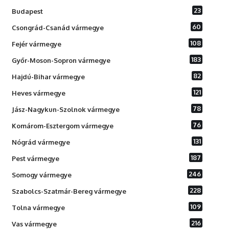
23
Budapest
60
Csongrád-Csanád vármegye
108
Fejér vármegye
183
Győr-Moson-Sopron vármegye
82
Hajdú-Bihar vármegye
121
Heves vármegye
78
Jász-Nagykun-Szolnok vármegye
76
Komárom-Esztergom vármegye
131
Nógrád vármegye
187
Pest vármegye
246
Somogy vármegye
228
Szabolcs-Szatmár-Bereg vármegye
109
Tolna vármegye
216
Vas vármegye