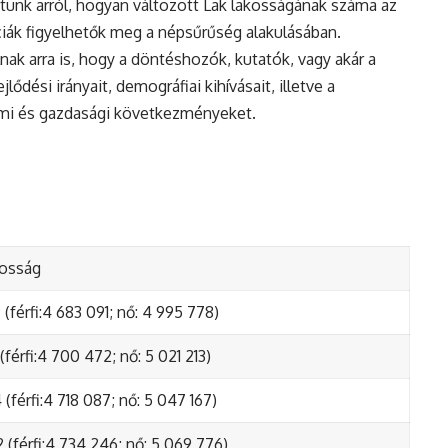
tunk arról, hogyan változott Lak lakosságának száma az
ciák figyelhetők meg a népsűrűség alakulásában.
nak arra is, hogy a döntéshozók, kutatók, vagy akár a
ődési irányait, demográfiai kihívásait, illetve a
lmi és gazdasági következményeket.
kosság
(férfi:4 683 091; nő: 4 995 778)
(férfi:4 700 472; nő: 5 021 213)
(férfi:4 718 087; nő: 5 047 167)
 (férfi:4 734 246; nő: 5 069 776)