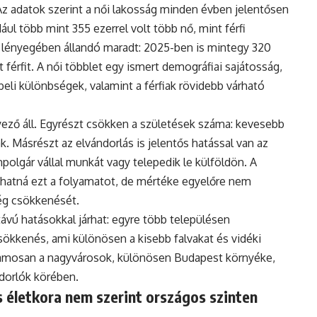
Az adatok szerint a női lakosság minden évben jelentősen
ul több mint 355 ezerrel volt több nő, mint férfi
 lényegében állandó maradt: 2025-ben is mintegy 320
 férfit. A női többlet egy ismert demográfiai sajátosság,
eli különbségek, valamint a férfiak rövidebb várható
ző áll. Egyrészt csökken a születések száma: kevesebb
. Másrészt az elvándorlás is jelentős hatással van az
polgár vállal munkát vagy telepedik le külföldön. A
hatná ezt a folyamatot, de mértéke egyelőre nem
ég csökkenését.
vú hatásokkal járhat: egyre több településen
ökkenés, ami különösen a kisebb falvakat és vidéki
uzamosan a nagyvárosok, különösen Budapest környéke,
ndorlók körében.
 életkora nem szerint országos szinten