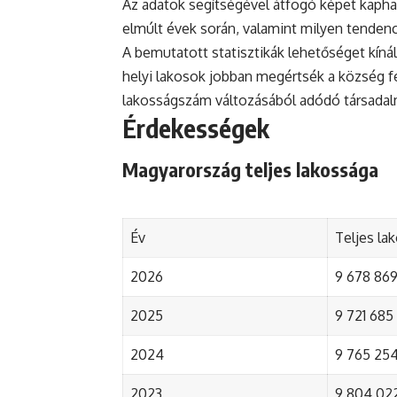
Az adatok segítségével átfogó képet kapha
elmúlt évek során, valamint milyen tenden
A bemutatott statisztikák lehetőséget kínál
helyi lakosok jobban megértsék a község fejl
lakosságszám változásából adódó társada
Érdekességek
Magyarország teljes lakossága
Év
Teljes la
2026
9 678 869 
2025
9 721 685 
2024
9 765 254 
2023
9 804 022