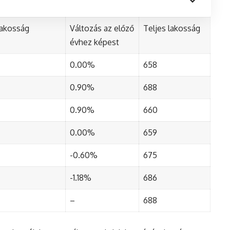
lakosság
Változás az előző
Teljes lakosság
évhez képest
0.00%
658
0.90%
688
0.90%
660
0.00%
659
-0.60%
675
-1.18%
686
–
688