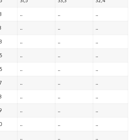
5
31,5
33,3
32,4
3
..
..
..
3
..
..
..
3
..
..
..
5
..
..
..
5
..
..
..
7
..
..
..
3
..
..
..
9
..
..
..
0
..
..
..
..
..
..