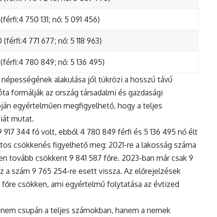
(férfi:4 750 131; nő: 5 091 456)
(férfi:4 771 677; nő: 5 118 963)
(férfi:4 780 849; nő: 5 136 495)
népességének alakulása jól tükrözi a hosszú távú
ta formálják az ország társadalmi és gazdasági
apján egyértelműen megfigyelhető, hogy a teljes
iát mutat.
17 344 fő volt, ebből 4 780 849 férfi és 5 136 495 nő élt
tos csökkenés figyelhető meg: 2021-re a lakosság száma
n tovább csökkent 9 841 587 főre. 2023-ban már csak 9
z a szám 9 765 254-re esett vissza. Az előrejelzések
5 főre csökken, ami egyértelmű folytatása az évtized
 nem csupán a teljes számokban, hanem a nemek