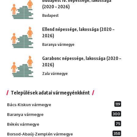
Budapest IV. népessége, lakossága
(2020 – 2026)
Budapest
Ellend népessége, lakossága (2020 –
2026)
Baranya vármegye
Garabonc népessége, lakossága (2020 –
2026)
Zala vármegye
Települések adatai vármegyénkként
119
Bács-Kiskun vármegye
300
Baranya vármegye
75
Békés vármegye
358
Borsod-Abaúj-Zemplén vármegye