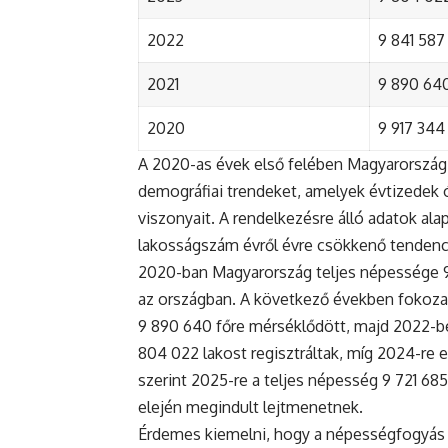
2022
9 841 587 
2021
9 890 640 
2020
9 917 344 
A 2020-as évek első felében Magyarország 
demográfiai trendeket, amelyek évtizedek ó
viszonyait. A rendelkezésre álló adatok al
lakosságszám évről évre csökkenő tendenc
2020-ban Magyarország teljes népessége 9 9
az országban. A következő években fokoza
9 890 640 főre mérséklődött, majd 2022-be
804 022 lakost regisztráltak, míg 2024-re e
szerint 2025-re a teljes népesség 9 721 68
elején megindult lejtmenetnek.
Érdemes kiemelni, hogy a népességfogyás