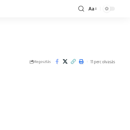
Aa
Font
Resizer
11 perc olvasás
Megosztás