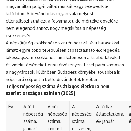
magyar állampolgár vállal munkát vagy telepedik le
külföldön. A bevándorlás ugyan valamelyest
ellensúlyozhatná ezt a folyamatot, de mértéke egyelőre
nem elegendő ahhoz, hogy megállítsa a népesség
csökkenését.
A népsűrűség csökkenése szintén hosszú távú hatásokkal
járhat: egyre több településen tapasztalható elöregedés,
lakosságszám-csökkenés, ami különösen a kisebb falvakat
és vidéki térségeket érinti érzékenyen. Ezzel párhuzamosan
a nagyvárosok, különösen Budapest környéke, továbbra is
népszerű célpont a belföldi vándorlók körében.
Teljes népesség száma és átlagos életkora nem
szerint országos szinten (2025)
Év
A férfi
A női
A
A férfiak
A
népesség
népesség
népesség
átlagéletkora,
á
száma,
száma,
száma
év január 1.
é
január 1.,
január 1.,
összesen,