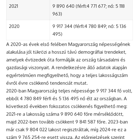
2021
9 890 640 (férfi:4 771 677; nő: 5 118
963)
2020
9 917 344 (férfi:4 780 849; nő: 5 136
495)
A 2020-as évek első felében Magyarország népességének
alakulása jól tükrözi a hosszú távú demográfiai trendeket,
amelyek évtizedek óta formálják az ország társadalmi és
gazdasági viszonyait. A rendelkezésre álló adatok alapján
egyértelműen megfigyelhető, hogy a teljes lakosságszám
évről évre csökkenő tendenciát mutat.
2020-ban Magyarország teljes népessége 9 917 344 fő volt,
ebből 4 780 849 férfi és 5 136 495 nő élt az országban. A
következő években fokozatos csökkenés figyelhető meg:
2021-re a lakosság száma 9 890 640 főre mérséklődött,
majd 2022-ben tovább csökkent 9 841 587 főre. 2023-ban
már csak 9 804 022 lakost regisztráltak, míg 2024-re ez a
szám 9 765 254-re esett vissza. Az előrejelzések szerint