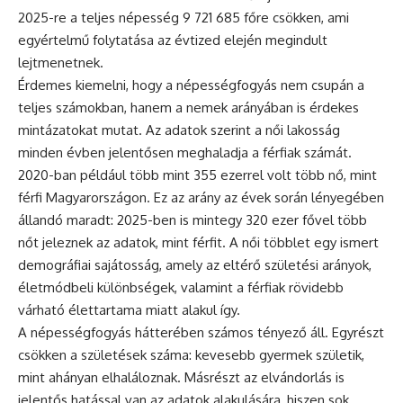
2025-re a teljes népesség 9 721 685 főre csökken, ami
egyértelmű folytatása az évtized elején megindult
lejtmenetnek.
Érdemes kiemelni, hogy a népességfogyás nem csupán a
teljes számokban, hanem a nemek arányában is érdekes
mintázatokat mutat. Az adatok szerint a női lakosság
minden évben jelentősen meghaladja a férfiak számát.
2020-ban például több mint 355 ezerrel volt több nő, mint
férfi Magyarországon. Ez az arány az évek során lényegében
állandó maradt: 2025-ben is mintegy 320 ezer fővel több
nőt jeleznek az adatok, mint férfit. A női többlet egy ismert
demográfiai sajátosság, amely az eltérő születési arányok,
életmódbeli különbségek, valamint a férfiak rövidebb
várható élettartama miatt alakul így.
A népességfogyás hátterében számos tényező áll. Egyrészt
csökken a születések száma: kevesebb gyermek születik,
mint ahányan elhaláloznak. Másrészt az elvándorlás is
jelentős hatással van az adatok alakulására, hiszen sok