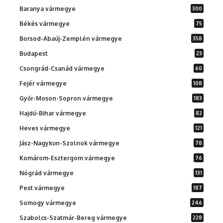
Baranya vármegye
300
Békés vármegye
75
Borsod-Abaúj-Zemplén vármegye
358
Budapest
23
Csongrád-Csanád vármegye
60
Fejér vármegye
108
Győr-Moson-Sopron vármegye
183
Hajdú-Bihar vármegye
82
Heves vármegye
121
Jász-Nagykun-Szolnok vármegye
78
Komárom-Esztergom vármegye
76
Nógrád vármegye
131
Pest vármegye
187
Somogy vármegye
246
Szabolcs-Szatmár-Bereg vármegye
228