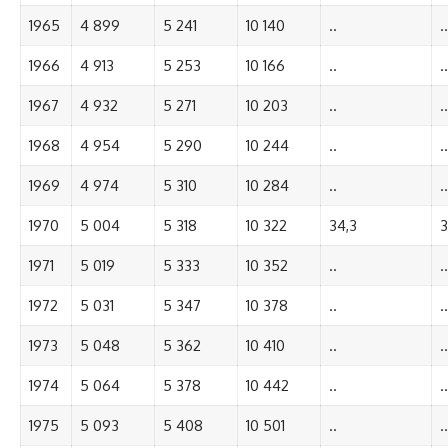
1965
4 899
5 241
10 140
..
..
1966
4 913
5 253
10 166
..
..
1967
4 932
5 271
10 203
..
..
1968
4 954
5 290
10 244
..
..
1969
4 974
5 310
10 284
..
..
1970
5 004
5 318
10 322
34,3
3
1971
5 019
5 333
10 352
..
..
1972
5 031
5 347
10 378
..
..
1973
5 048
5 362
10 410
..
..
1974
5 064
5 378
10 442
..
..
1975
5 093
5 408
10 501
..
..