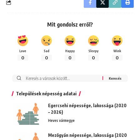
Mit gondolsz erről?
Love
Sad
Happy
Sleepy
Wink
0
0
0
0
0
Keresés:
Települések népesség adatai
Egercsehi népessége, lakossága (2020
– 2026)
Heves vármegye
Mezőgyán népessége, lakossága (2020