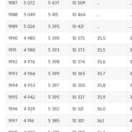
1987
5 072
5 437
10 509
..
..
1988
5 049
5 415
10 464
..
..
1989
5 026
5 395
10 421
..
..
1990
4 985
5 390
10 375
35,5
3
1991
4 980
5 393
10 373
35,5
3
1992
4 976
5 398
10 374
35,6
3
1993
4 966
5 399
10 365
35,7
3
1994
4 953
5 397
10 350
35,8
3
1995
4 942
5 395
10 337
35,9
3
1996
4 929
5 392
10 321
36,0
3
1997
4 916
5 385
10 301
36,1
4