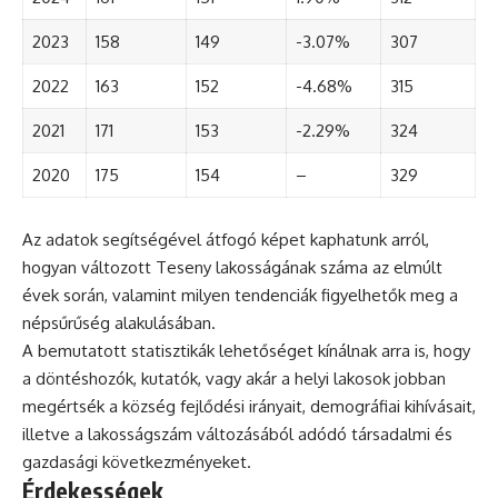
2023
158
149
-3.07%
307
2022
163
152
-4.68%
315
2021
171
153
-2.29%
324
2020
175
154
–
329
Az adatok segítségével átfogó képet kaphatunk arról,
hogyan változott Teseny lakosságának száma az elmúlt
évek során, valamint milyen tendenciák figyelhetők meg a
népsűrűség alakulásában.
A bemutatott statisztikák lehetőséget kínálnak arra is, hogy
a döntéshozók, kutatók, vagy akár a helyi lakosok jobban
megértsék a község fejlődési irányait, demográfiai kihívásait,
illetve a lakosságszám változásából adódó társadalmi és
gazdasági következményeket.
Érdekességek