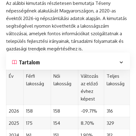
Az alábbi kimutatás részletesen bemutatja Téseny
népességének alakulását Magyarországon, a 2020-as
évektől 2026-ig népszámlálási adatok alapján. A kimutatás
segítségével nyomon követhetők a lakosságszám
változásai, amelyek fontos információkat szolgáltatnak a
település fejlesztési irányainak, társadalmi folyamataik és
gazdasági trendjeik megértéséhez is.
Tartalom
Év
Férfi
Női
Változás
Teljes
lakosság
lakosság
az előző
lakosság
évhez
képest
2026
158
158
-09.71%
316
2025
175
154
8.70%
329
2024
161
151
1.90%
312