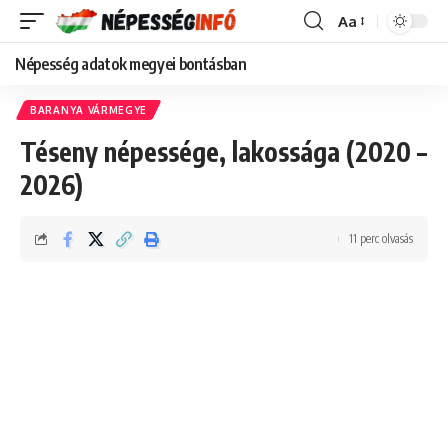
Aa
Font
Resizer
Népesség adatok megyei bontásban
BARANYA VÁRMEGYE
Téseny népessége, lakossága (2020 –
2026)
11 perc olvasás