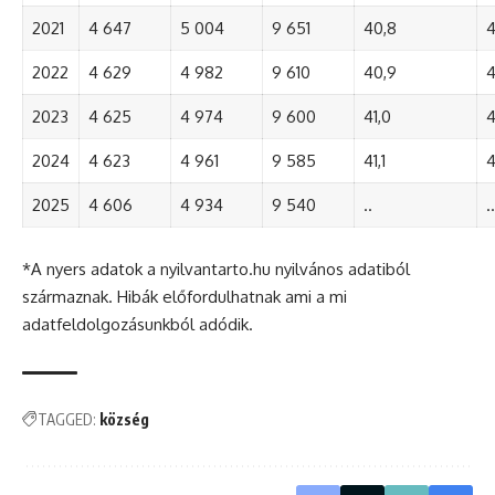
2021
4 647
5 004
9 651
40,8
4
2022
4 629
4 982
9 610
40,9
4
2023
4 625
4 974
9 600
41,0
4
2024
4 623
4 961
9 585
41,1
4
2025
4 606
4 934
9 540
..
..
*A nyers adatok a nyilvantarto.hu nyilvános adatiból
származnak. Hibák előfordulhatnak ami a mi
adatfeldolgozásunkból adódik.
TAGGED:
község