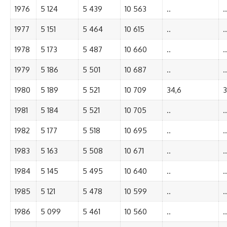
1976
5 124
5 439
10 563
..
..
1977
5 151
5 464
10 615
..
..
1978
5 173
5 487
10 660
..
..
1979
5 186
5 501
10 687
..
..
1980
5 189
5 521
10 709
34,6
3
1981
5 184
5 521
10 705
..
..
1982
5 177
5 518
10 695
..
..
1983
5 163
5 508
10 671
..
..
1984
5 145
5 495
10 640
..
..
1985
5 121
5 478
10 599
..
..
1986
5 099
5 461
10 560
..
..