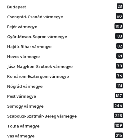
23
Budapest
60
Csongrád-Csanád vármegye
108
Fejér vármegye
183
Győr-Moson-Sopron vármegye
82
Hajdú-Bihar vármegye
121
Heves vármegye
78
Jász-Nagykun-Szolnok vármegye
76
Komárom-Esztergom vármegye
131
Nógrád vármegye
187
Pest vármegye
246
Somogy vármegye
228
Szabolcs-Szatmár-Bereg vármegye
109
Tolna vármegye
216
Vas vármegye