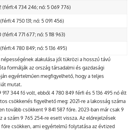
 (férfi:4 734 246; nő: 5 069 776)
(férfi:4 750 131; nő: 5 091 456)
(férfi:4 771 677; nő: 5 118 963)
(férfi:4 780 849; nő: 5 136 495)
népességének alakulása jól tükrözi a hosszú távú
ta formálják az ország társadalmi és gazdasági
apján egyértelműen megfigyelhető, hogy a teljes
iát mutat.
17 344 fő volt, ebből 4 780 849 férfi és 5 136 495 nő élt
tos csökkenés figyelhető meg: 2021-re a lakosság száma
n tovább csökkent 9 841 587 főre. 2023-ban már csak 9
z a szám 9 765 254-re esett vissza. Az előrejelzések
5 főre csökken, ami egyértelmű folytatása az évtized