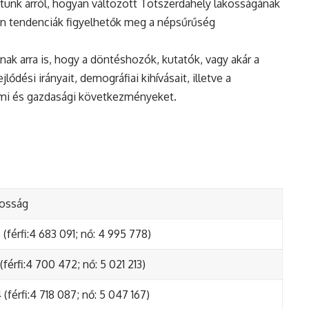
tunk arról, hogyan változott Totszerdahely lakosságának
en tendenciák figyelhetők meg a népsűrűség
nak arra is, hogy a döntéshozók, kutatók, vagy akár a
ődési irányait, demográfiai kihívásait, illetve a
lmi és gazdasági következményeket.
kosság
(férfi:4 683 091; nő: 4 995 778)
(férfi:4 700 472; nő: 5 021 213)
(férfi:4 718 087; nő: 5 047 167)