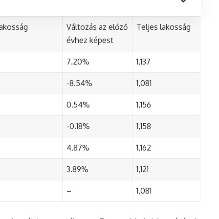
lakosság
Változás az előző
Teljes lakosság
évhez képest
7.20%
1,137
-8.54%
1,081
0.54%
1,156
-0.18%
1,158
4.87%
1,162
3.89%
1,121
–
1,081