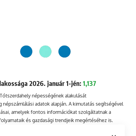
akossága 2026. január 1-jén:
1,137
 Tótszerdahely népességének alakulását
 népszámlálási adatok alapján. A kimutatás segítségével
sai, amelyek fontos információkat szolgáltatnak a
i folyamataik és gazdasági trendjeik megértéséhez is.