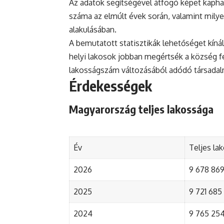
Az adatok segítségével átfogó képet kapha
száma az elmúlt évek során, valamint mily
alakulásában.
A bemutatott statisztikák lehetőséget kínál
helyi lakosok jobban megértsék a község fejl
lakosságszám változásából adódó társada
Érdekességek
Magyarország teljes lakossága
Év
Teljes la
2026
9 678 869 
2025
9 721 685 
2024
9 765 254 