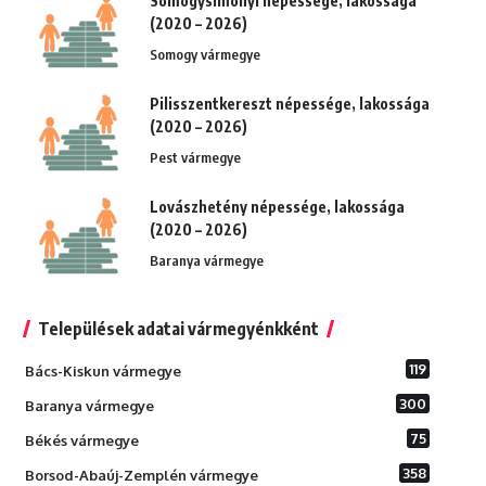
Somogysimonyi népessége, lakossága
(2020 – 2026)
Somogy vármegye
Pilisszentkereszt népessége, lakossága
(2020 – 2026)
Pest vármegye
Lovászhetény népessége, lakossága
(2020 – 2026)
Baranya vármegye
Települések adatai vármegyénkként
119
Bács-Kiskun vármegye
300
Baranya vármegye
75
Békés vármegye
358
Borsod-Abaúj-Zemplén vármegye