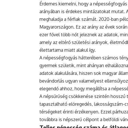
Érdemes kiemelni, hogy a népességfogyás
arányában is érdekes mintázatokat mutat. 
meghaladja a férfiak számát. 2020-ban példá
Magyarországon. Ez az arány az évek során
ezer fővel több nőt jeleznek az adatok, mint
amely az eltérő születési arányok, életmódb
élettartama miatt alakul így.
A népességfogyás hátterében számos ténye
gyermek születik, mint ahányan elhaláloznak
adatok alakulására, hiszen sok magyar állam
bevándorlás ugyan valamelyest ellensúlyoz
elegendő ahhoz, hogy megállítsa a népess
A népsűrűség csökkenése szintén hosszú tá
tapasztalható elöregedés, lakosságszám-cs
térségeket érinti érzékenyen. Ezzel párh
továbbra is népszerű célpont a belföldi vá
Teljes népesség száma és átlagos