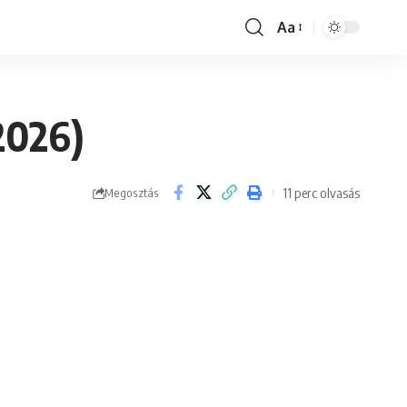
Aa
Font
Resizer
2026)
11 perc olvasás
Megosztás