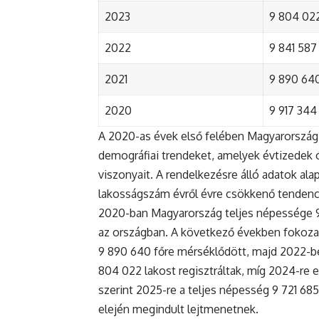
2023
9 804 022
2022
9 841 587 
2021
9 890 640 
2020
9 917 344 
A 2020-as évek első felében Magyarország 
demográfiai trendeket, amelyek évtizedek ó
viszonyait. A rendelkezésre álló adatok al
lakosságszám évről évre csökkenő tendenc
2020-ban Magyarország teljes népessége 9 9
az országban. A következő években fokoza
9 890 640 főre mérséklődött, majd 2022-be
804 022 lakost regisztráltak, míg 2024-re e
szerint 2025-re a teljes népesség 9 721 68
elején megindult lejtmenetnek.