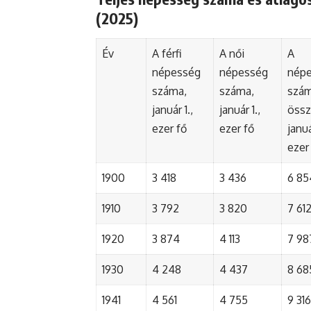
(2025)
Év
A férfi
A női
A
népesség
népesség
nép
száma,
száma,
szá
január 1.,
január 1.,
össz
ezer fő
ezer fő
januá
ezer
1900
3 418
3 436
6 85
1910
3 792
3 820
7 61
1920
3 874
4 113
7 98
1930
4 248
4 437
8 68
1941
4 561
4 755
9 316