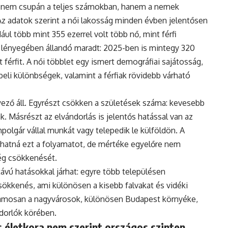
 nem csupán a teljes számokban, hanem a nemek
Az adatok szerint a női lakosság minden évben jelentősen
ul több mint 355 ezerrel volt több nő, mint férfi
 lényegében állandó maradt: 2025-ben is mintegy 320
 férfit. A női többlet egy ismert demográfiai sajátosság,
eli különbségek, valamint a férfiak rövidebb várható
ző áll. Egyrészt csökken a születések száma: kevesebb
. Másrészt az elvándorlás is jelentős hatással van az
polgár vállal munkát vagy telepedik le külföldön. A
hatná ezt a folyamatot, de mértéke egyelőre nem
ég csökkenését.
vú hatásokkal járhat: egyre több településen
ökkenés, ami különösen a kisebb falvakat és vidéki
uzamosan a nagyvárosok, különösen Budapest környéke,
ndorlók körében.
 életkora nem szerint országos szinten