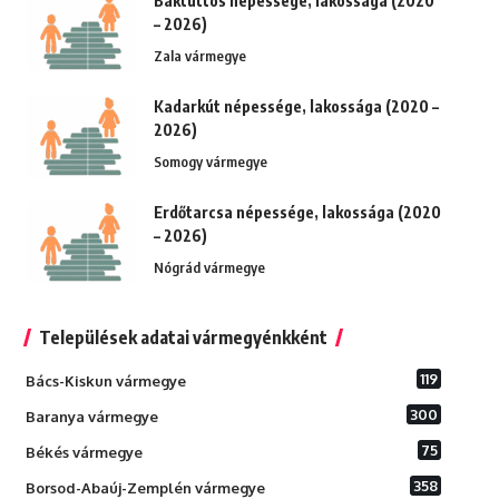
Baktüttös népessége, lakossága (2020
– 2026)
Zala vármegye
Kadarkút népessége, lakossága (2020 –
2026)
Somogy vármegye
Erdőtarcsa népessége, lakossága (2020
– 2026)
Nógrád vármegye
Települések adatai vármegyénkként
119
Bács-Kiskun vármegye
300
Baranya vármegye
75
Békés vármegye
358
Borsod-Abaúj-Zemplén vármegye