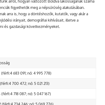
tunk arról, hogyan változott Boldva lakosságának száma
enciák figyelhetők meg a népsűrűség alakulásában.
nak arra is, hogy a döntéshozók, kutatók, vagy akár a
ődési irányait, demográfiai kihívásait, illetve a
lmi és gazdasági következményeket.
kosság
(férfi:4 683 091; nő: 4 995 778)
(férfi:4 700 472; nő: 5 021 213)
(férfi:4 718 087; nő: 5 047 167)
 (férfi:4 734 246; nő: 5 069 776)