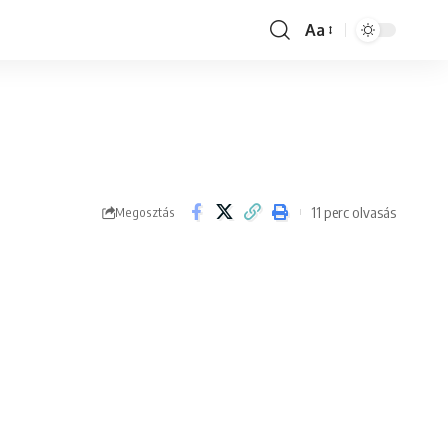
Aa
Font
Resizer
11 perc olvasás
Megosztás