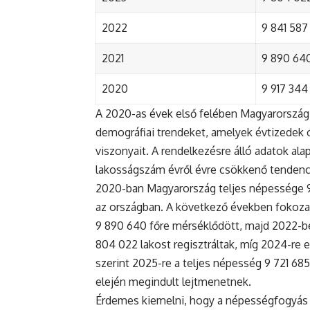
2022
9 841 587 
2021
9 890 640 
2020
9 917 344 
A 2020-as évek első felében Magyarország 
demográfiai trendeket, amelyek évtizedek ó
viszonyait. A rendelkezésre álló adatok al
lakosságszám évről évre csökkenő tendenc
2020-ban Magyarország teljes népessége 9 9
az országban. A következő években fokoza
9 890 640 főre mérséklődött, majd 2022-be
804 022 lakost regisztráltak, míg 2024-re e
szerint 2025-re a teljes népesség 9 721 68
elején megindult lejtmenetnek.
Érdemes kiemelni, hogy a népességfogyás