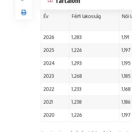
Tartalom
Év
Férfi lakosság
Női 
2026
1,283
1,191
2025
1,226
1,197
2024
1,293
1,195
2023
1,268
1,185
2022
1,233
1,168
2021
1,238
1,186
2020
1,226
1,197