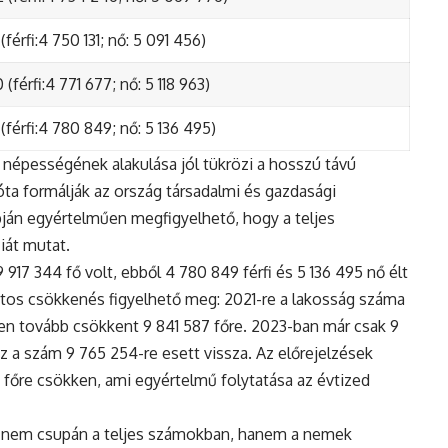
(férfi:4 750 131; nő: 5 091 456)
(férfi:4 771 677; nő: 5 118 963)
(férfi:4 780 849; nő: 5 136 495)
népességének alakulása jól tükrözi a hosszú távú
ta formálják az ország társadalmi és gazdasági
apján egyértelműen megfigyelhető, hogy a teljes
iát mutat.
17 344 fő volt, ebből 4 780 849 férfi és 5 136 495 nő élt
tos csökkenés figyelhető meg: 2021-re a lakosság száma
n tovább csökkent 9 841 587 főre. 2023-ban már csak 9
z a szám 9 765 254-re esett vissza. Az előrejelzések
5 főre csökken, ami egyértelmű folytatása az évtized
 nem csupán a teljes számokban, hanem a nemek