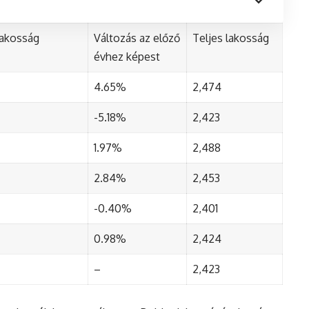
lakosság
Változás az előző
Teljes lakosság
évhez képest
4.65%
2,474
-5.18%
2,423
1.97%
2,488
2.84%
2,453
-0.40%
2,401
0.98%
2,424
–
2,423