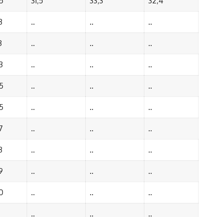
5
31,5
33,3
32,4
3
..
..
..
3
..
..
..
3
..
..
..
5
..
..
..
5
..
..
..
7
..
..
..
3
..
..
..
9
..
..
..
0
..
..
..
..
..
..