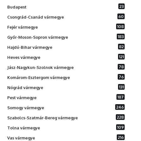
23
Budapest
60
Csongrád-Csanád vármegye
108
Fejér vármegye
183
Győr-Moson-Sopron vármegye
82
Hajdú-Bihar vármegye
121
Heves vármegye
78
Jász-Nagykun-Szolnok vármegye
76
Komárom-Esztergom vármegye
131
Nógrád vármegye
187
Pest vármegye
246
Somogy vármegye
228
Szabolcs-Szatmár-Bereg vármegye
109
Tolna vármegye
216
Vas vármegye