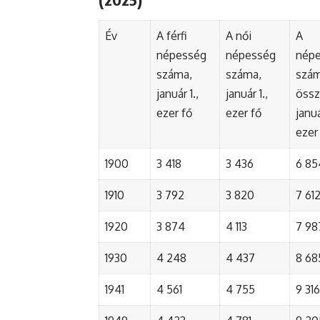
Év
A férfi
A női
A
népesség
népesség
nép
száma,
száma,
szá
január 1.,
január 1.,
össz
ezer fő
ezer fő
januá
ezer
1900
3 418
3 436
6 85
1910
3 792
3 820
7 61
1920
3 874
4 113
7 98
1930
4 248
4 437
8 68
1941
4 561
4 755
9 316