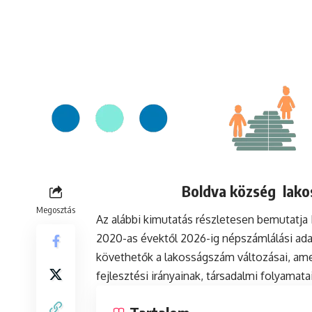
Boldva község lakos
Megosztás
Az alábbi kimutatás részletesen bemutatj
2020-as évektől 2026-ig népszámlálási ada
követhetők a lakosságszám változásai, ame
fejlesztési irányainak, társadalmi folyamat