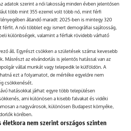
Az adatok szerint a női lakosság minden évben jelentősen
ul több mint 355 ezerrel volt több nő, mint férfi
 lényegében állandó maradt: 2025-ben is mintegy 320
 férfit. A női többlet egy ismert demográfiai sajátosság,
eli különbségek, valamint a férfiak rövidebb várható
ző áll. Egyrészt csökken a születések száma: kevesebb
. Másrészt az elvándorlás is jelentős hatással van az
polgár vállal munkát vagy telepedik le külföldön. A
hatná ezt a folyamatot, de mértéke egyelőre nem
ég csökkenését.
vú hatásokkal járhat: egyre több településen
ökkenés, ami különösen a kisebb falvakat és vidéki
uzamosan a nagyvárosok, különösen Budapest környéke,
ndorlók körében.
 életkora nem szerint országos szinten