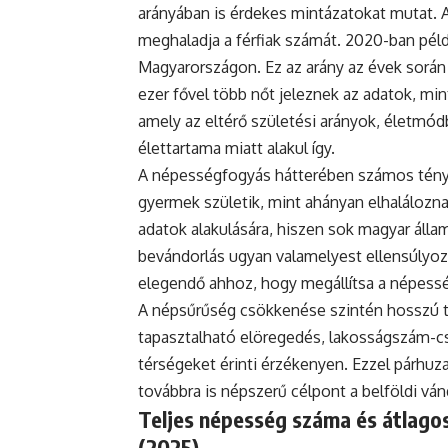
arányában is érdekes mintázatokat mutat. 
meghaladja a férfiak számát. 2020-ban példá
Magyarországon. Ez az arány az évek során
ezer fővel több nőt jeleznek az adatok, mint
amely az eltérő születési arányok, életmódb
élettartama miatt alakul így.
A népességfogyás hátterében számos ténye
gyermek születik, mint ahányan elhaláloznak
adatok alakulására, hiszen sok magyar állam
bevándorlás ugyan valamelyest ellensúlyoz
elegendő ahhoz, hogy megállítsa a népess
A népsűrűség csökkenése szintén hosszú tá
tapasztalható elöregedés, lakosságszám-cs
térségeket érinti érzékenyen. Ezzel párh
továbbra is népszerű célpont a belföldi vá
Teljes népesség száma és átlagos
(2025)