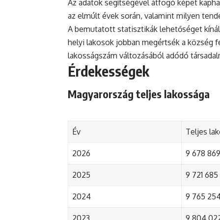
Az adatok segítségével átfogó képet kapha
az elmúlt évek során, valamint milyen tend
A bemutatott statisztikák lehetőséget kínál
helyi lakosok jobban megértsék a község fejl
lakosságszám változásából adódó társada
Érdekességek
Magyarország teljes lakossága
Év
Teljes la
2026
9 678 869 
2025
9 721 685 
2024
9 765 254 
2023
9 804 022