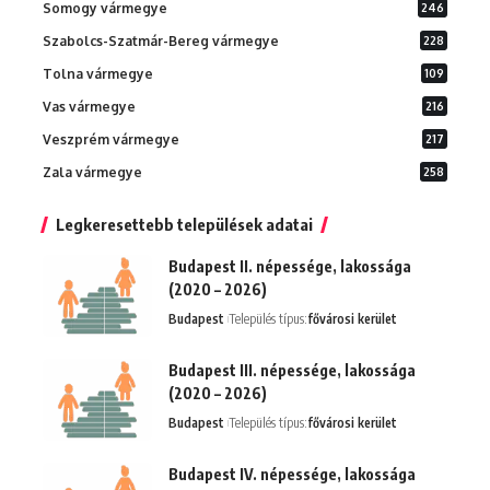
Somogy vármegye
246
Szabolcs-Szatmár-Bereg vármegye
228
Tolna vármegye
109
Vas vármegye
216
Veszprém vármegye
217
Zala vármegye
258
Legkeresettebb települések adatai
Budapest II. népessége, lakossága
(2020 – 2026)
Budapest
Település típus:
fővárosi kerület
Budapest III. népessége, lakossága
(2020 – 2026)
Budapest
Település típus:
fővárosi kerület
Budapest IV. népessége, lakossága