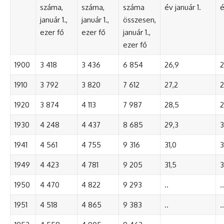
száma,
száma,
száma
év január 1.
é
január 1.,
január 1.,
összesen,
ezer fő
ezer fő
január 1.,
ezer fő
1900
3 418
3 436
6 854
26,9
2
1910
3 792
3 820
7 612
27,2
2
1920
3 874
4 113
7 987
28,5
2
1930
4 248
4 437
8 685
29,3
3
1941
4 561
4 755
9 316
31,0
3
1949
4 423
4 781
9 205
31,5
3
1950
4 470
4 822
9 293
..
..
1951
4 518
4 865
9 383
..
..