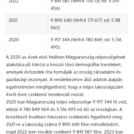
2022
9 841 587 (férfi:4 750 131; nő: 5 091
456)
2021
9 890 640 (férfi:4 771 677; nő: 5 118
963)
2020
9 917 344 (férfi:4 780 849; nő: 5 136
495)
A 2020-as évek első felében Magyarország népességének
alakulása jól tükrözi a hosszú távú demográfiai trendeket,
amelyek évtizedek óta formálják az ország társadalmi és
gazdasági viszonyait. A rendelkezésre álló adatok alapján
egyértelműen megfigyelhető, hogy a teljes lakosságszám
évről évre csökkenő tendenciát mutat.
2020-ban Magyarország teljes népessége 9 917 344 fő volt,
ebből 4 780 849 férfi és 5 136 495 nő élt az országban. A
következő években fokozatos csökkenés figyelhető meg:
2021-re a lakosság száma 9 890 640 főre mérséklődött,
majd 2022-ben tovább csökkent 9 841 587 főre. 2023-ban