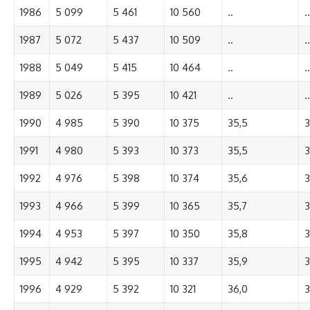
1986
5 099
5 461
10 560
..
..
1987
5 072
5 437
10 509
..
..
1988
5 049
5 415
10 464
..
..
1989
5 026
5 395
10 421
..
..
1990
4 985
5 390
10 375
35,5
3
1991
4 980
5 393
10 373
35,5
3
1992
4 976
5 398
10 374
35,6
3
1993
4 966
5 399
10 365
35,7
3
1994
4 953
5 397
10 350
35,8
3
1995
4 942
5 395
10 337
35,9
3
1996
4 929
5 392
10 321
36,0
3