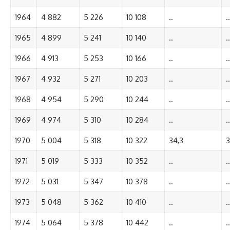
1964
4 882
5 226
10 108
..
..
1965
4 899
5 241
10 140
..
..
1966
4 913
5 253
10 166
..
..
1967
4 932
5 271
10 203
..
..
1968
4 954
5 290
10 244
..
..
1969
4 974
5 310
10 284
..
..
1970
5 004
5 318
10 322
34,3
3
1971
5 019
5 333
10 352
..
..
1972
5 031
5 347
10 378
..
..
1973
5 048
5 362
10 410
..
..
1974
5 064
5 378
10 442
..
..