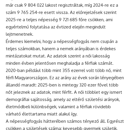
már csak 9 804 022 lakost regisztráltak, míg 2024-re ez a
szám 9 765 254-re esett vissza. Az előrejelzések szerint
2025-re a teljes népesség 9 721 685 főre csökken, ami
egyértelmű folytatása az évtized elején megindult
lejtmenetnek.
Érdemes kiemelni, hogy a népességfogyás nem csupán a
teljes számokban, hanem a nemek arányában is érdekes
mintázatokat mutat. Az adatok szerint a női lakosság
minden évben jelentősen meghaladja a férfiak számát.
2020-ban például több mint 355 ezerrel volt több nő, mint
férfi Magyarországon. Ez az arány az évek során lényegében
állandó maradt: 2025-ben is mintegy 320 ezer fővel több
nőt jeleznek az adatok, mint férfit. A női többlet egy ismert
demográfiai sajátosság, amely az eltérő születési arányok,
életmódbeli különbségek, valamint a férfiak rövidebb
várható élettartama miatt alakul így.
A népességfogyás hátterében számos tényező áll. Egyrészt
csökken a születések száma: kevesebb gyermek születik,