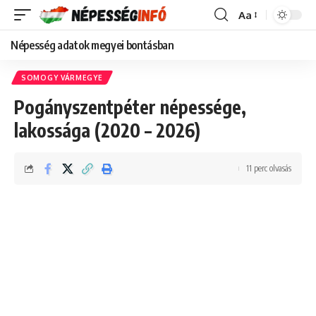
Aa
Font
Resizer
Népesség adatok megyei bontásban
SOMOGY VÁRMEGYE
Pogányszentpéter népessége,
lakossága (2020 – 2026)
11 perc olvasás