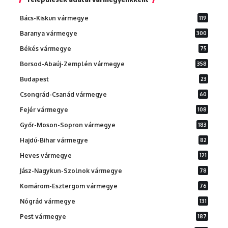
Bács-Kiskun vármegye
119
Baranya vármegye
300
Békés vármegye
75
Borsod-Abaúj-Zemplén vármegye
358
Budapest
23
Csongrád-Csanád vármegye
60
Fejér vármegye
108
Győr-Moson-Sopron vármegye
183
Hajdú-Bihar vármegye
82
Heves vármegye
121
Jász-Nagykun-Szolnok vármegye
78
Komárom-Esztergom vármegye
76
Nógrád vármegye
131
Pest vármegye
187