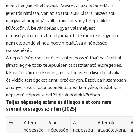
mint ahányan elhaláloznak. Másrészt az elvándorlás is
jelentős hatással van az adatok alakulására, hiszen sok
magyar állampolgár vállal munkát vagy telepedik le
külföldön. A bevándorlás ugyan valamelyest
ellensúlyozhatná ezt a folyamatot, de mértéke egyelőre
nem elegendő ahhoz, hogy megállítsa a népesség
csökkenését.
A népsűrűség csökkenése szintén hosszú távú hatásokkal
járhat: egyre több településen tapasztalható elöregedés,
lakosságszám-csökkenés, ami különösen a kisebb falvakat
és vidéki térségeket érinti érzékenyen. Ezzel párhuzamosan
a nagyvárosok, különösen Budapest környéke, továbbra is
népszerű célpont a belföldi vándorlók körében.
Teljes népesség száma és átlagos életkora nem
szerint országos szinten (2025)
Év
A férfi
A női
A
A férfiak
A
népesség
népesség
népesség
átlagéletkora,
á