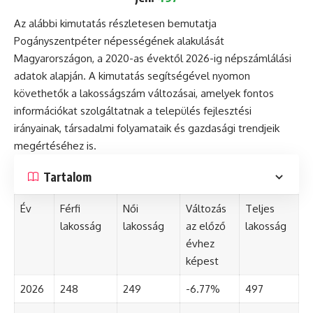
Az alábbi kimutatás részletesen bemutatja
Pogányszentpéter népességének alakulását
Magyarországon, a 2020-as évektől 2026-ig népszámlálási
adatok alapján. A kimutatás segítségével nyomon
követhetők a lakosságszám változásai, amelyek fontos
információkat szolgáltatnak a település fejlesztési
irányainak, társadalmi folyamataik és gazdasági trendjeik
megértéséhez is.
Tartalom
Év
Férfi
Női
Változás
Teljes
lakosság
lakosság
az előző
lakosság
évhez
képest
2026
248
249
-6.77%
497