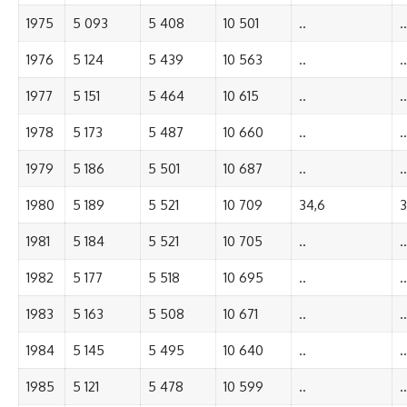
1975
5 093
5 408
10 501
..
..
1976
5 124
5 439
10 563
..
..
1977
5 151
5 464
10 615
..
..
1978
5 173
5 487
10 660
..
..
1979
5 186
5 501
10 687
..
..
1980
5 189
5 521
10 709
34,6
3
1981
5 184
5 521
10 705
..
..
1982
5 177
5 518
10 695
..
..
1983
5 163
5 508
10 671
..
..
1984
5 145
5 495
10 640
..
..
1985
5 121
5 478
10 599
..
..