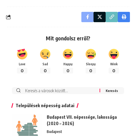
Mit gondolsz erről?
Love
Sad
Happy
Sleepy
Wink
0
0
0
0
0
Keresés:
Települések népesség adatai
Budapest VII. népessége, lakossága
(2020 – 2026)
Budapest