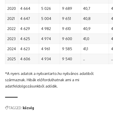
2020
4 664
5 026
9 689
40,7
4
2021
4 647
5 004
9 651
40,8
4
2022
4 629
4 982
9 610
40,9
4
2023
4 625
4 974
9 600
41,0
4
2024
4 623
4 961
9 585
41,1
4
2025
4 606
4 934
9 540
..
..
*A nyers adatok a nyilvantarto.hu nyilvános adatiból
származnak. Hibák előfordulhatnak ami a mi
adatfeldolgozásunkból adódik.
TAGGED:
község