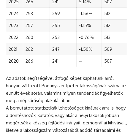
2025
266
241
5.14%
507
2024
253
259
-1.56%
512
2023
257
255
-1.15%
512
2022
260
253
-0.76%
513
2021
262
247
-1.50%
509
2020
266
241
–
507
Az adatok segítségével átfogó képet kaphatunk arról,
hogyan változott Poganyszentpeter lakosságának száma az
elmúlt évek során, valamint milyen tendenciák figyelhetők
meg a népsűrűség alakulásában.
A bemutatott statisztikák lehetőséget kínálnak arra is, hogy
a döntéshozók, kutatók, vagy akár a helyi lakosok jobban
megértsék a község fejlődési irányait, demográfiai kihívásait,
illetve a lakosságszám változásából adódó társadalmi és