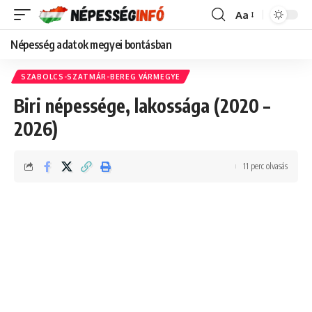
Aa
Font
Resizer
Népesség adatok megyei bontásban
SZABOLCS-SZATMÁR-BEREG VÁRMEGYE
Biri népessége, lakossága (2020 –
2026)
11 perc olvasás