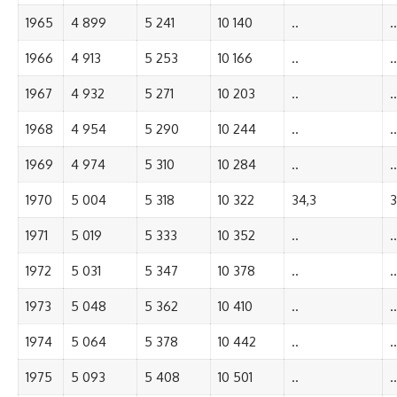
1965
4 899
5 241
10 140
..
..
1966
4 913
5 253
10 166
..
..
1967
4 932
5 271
10 203
..
..
1968
4 954
5 290
10 244
..
..
1969
4 974
5 310
10 284
..
..
1970
5 004
5 318
10 322
34,3
3
1971
5 019
5 333
10 352
..
..
1972
5 031
5 347
10 378
..
..
1973
5 048
5 362
10 410
..
..
1974
5 064
5 378
10 442
..
..
1975
5 093
5 408
10 501
..
..