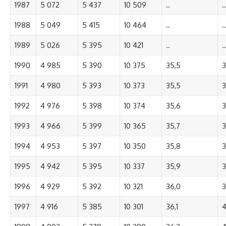
1987
5 072
5 437
10 509
..
..
1988
5 049
5 415
10 464
..
..
1989
5 026
5 395
10 421
..
..
1990
4 985
5 390
10 375
35,5
3
1991
4 980
5 393
10 373
35,5
3
1992
4 976
5 398
10 374
35,6
3
1993
4 966
5 399
10 365
35,7
3
1994
4 953
5 397
10 350
35,8
3
1995
4 942
5 395
10 337
35,9
3
1996
4 929
5 392
10 321
36,0
3
1997
4 916
5 385
10 301
36,1
4