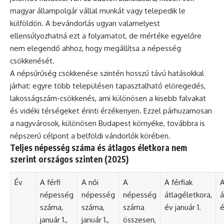
magyar állampolgár vállal munkát vagy telepedik le
külföldön. A bevándorlás ugyan valamelyest
ellensúlyozhatná ezt a folyamatot, de mértéke egyelőre
nem elegendő ahhoz, hogy megállítsa a népesség
csökkenését.
A népsűrűség csökkenése szintén hosszú távú hatásokkal
járhat: egyre több településen tapasztalható elöregedés,
lakosságszám-csökkenés, ami különösen a kisebb falvakat
és vidéki térségeket érinti érzékenyen. Ezzel párhuzamosan
a nagyvárosok, különösen Budapest környéke, továbbra is
népszerű célpont a belföldi vándorlók körében.
Teljes népesség száma és átlagos életkora nem
szerint országos szinten (2025)
Év
A férfi
A női
A
A férfiak
A
népesség
népesség
népesség
átlagéletkora,
á
száma,
száma,
száma
év január 1.
é
január 1.,
január 1.,
összesen,