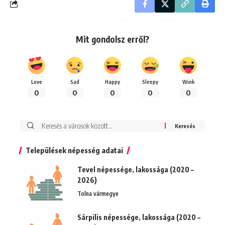
Mit gondolsz erről?
Love
Sad
Happy
Sleepy
Wink
0
0
0
0
0
Keresés:
Települések népesség adatai
Tevel népessége, lakossága (2020 –
2026)
Tolna vármegye
Sárpilis népessége, lakossága (2020 –