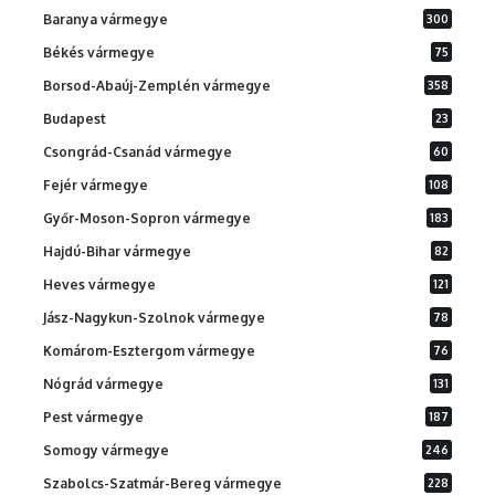
Baranya vármegye
300
Békés vármegye
75
Borsod-Abaúj-Zemplén vármegye
358
Budapest
23
Csongrád-Csanád vármegye
60
Fejér vármegye
108
Győr-Moson-Sopron vármegye
183
Hajdú-Bihar vármegye
82
Heves vármegye
121
Jász-Nagykun-Szolnok vármegye
78
Komárom-Esztergom vármegye
76
Nógrád vármegye
131
Pest vármegye
187
Somogy vármegye
246
Szabolcs-Szatmár-Bereg vármegye
228