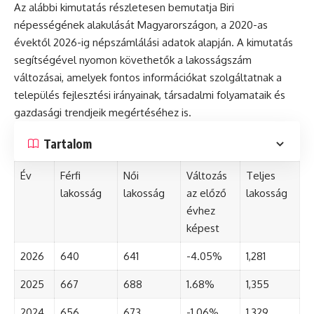
Az alábbi kimutatás részletesen bemutatja Biri
népességének alakulását Magyarországon, a 2020-as
évektől 2026-ig népszámlálási adatok alapján. A kimutatás
segítségével nyomon követhetők a lakosságszám
változásai, amelyek fontos információkat szolgáltatnak a
település fejlesztési irányainak, társadalmi folyamataik és
gazdasági trendjeik megértéséhez is.
Tartalom
Év
Férfi
Női
Változás
Teljes
lakosság
lakosság
az előző
lakosság
évhez
képest
2026
640
641
-4.05%
1,281
2025
667
688
1.68%
1,355
2024
656
673
-1.06%
1,329