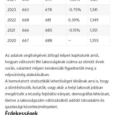
2023
663
678
-0.75%
1,341
2022
668
681
0.30%
1,349
2021
666
685
-0.15%
1,351
2020
667
688
–
1,355
Az adatok segítségével átfogó képet kaphatunk arról,
hogyan változott Biri lakosságának száma az elmúlt évek
során, valamint milyen tendenciák figyelhetők meg a
népsűrűség alakulásában.
A bemutatott statisztikák lehetőséget kínálnak arra is, hogy
a döntéshozók, kutatók, vagy akár a helyi lakosok jobban
megértsék a község fejlődési irányait, demográfiai kihívásait,
illetve a lakosságszám változásából adódó társadalmi és
gazdasági következményeket.
Érdekességek