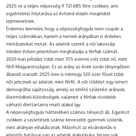
2025-re a teljes népesség 9 721 685 főre csökken, ami
egyértelmű folytatása az évtized elején megindult
lejtmenetnek.
Érdemes kiemelni, hogy a népességfogyás nem csupán a
teljes számokban, hanem a nemek arányában is érdekes
mintázatokat mutat. Az adatok szerint a női lakosság
minden évben jelentősen meghaladja a férfiak számát.
2020-ban például több mint 355 ezerrel volt több nő, mint
férfi Magyarországon. Ez az arány az évek során lényegében
állandó maradt: 2025-ben is mintegy 320 ezer fővel több
nőt jeleznek az adatok, mint férfit. A női többlet egy ismert
demográfiai sajátosság, amely az eltérő születési arányok,
életmódbeli különbségek, valamint a férfiak rövidebb
várható élettartama miatt alakul így.
A népességfogyás hátterében számos tényező áll. Egyrészt
csökken a születések száma: kevesebb gyermek születik,
mint ahányan elhaláloznak. Másrészt az elvándorlás is
jelentős hatással van az adatok alakulására, hiszen sok