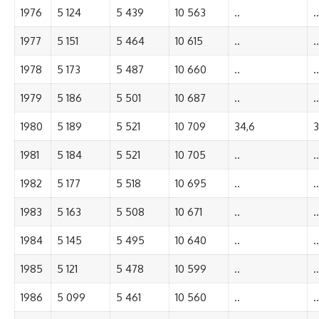
1976
5 124
5 439
10 563
..
..
1977
5 151
5 464
10 615
..
..
1978
5 173
5 487
10 660
..
..
1979
5 186
5 501
10 687
..
..
1980
5 189
5 521
10 709
34,6
3
1981
5 184
5 521
10 705
..
..
1982
5 177
5 518
10 695
..
..
1983
5 163
5 508
10 671
..
..
1984
5 145
5 495
10 640
..
..
1985
5 121
5 478
10 599
..
..
1986
5 099
5 461
10 560
..
..