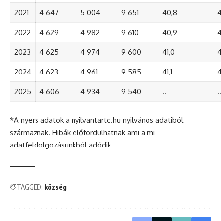
2021
4 647
5 004
9 651
40,8
4
2022
4 629
4 982
9 610
40,9
4
2023
4 625
4 974
9 600
41,0
4
2024
4 623
4 961
9 585
41,1
4
2025
4 606
4 934
9 540
..
..
*A nyers adatok a nyilvantarto.hu nyilvános adatiból
származnak. Hibák előfordulhatnak ami a mi
adatfeldolgozásunkból adódik.
TAGGED:
község