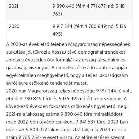
2021
9 890 640 (férfi:4 771 677; nő: 5 118
963)
2020
9 917 344 (férfi:4 780 849; nő: 5 136
495)
A 2020-as évek első felében Magyarország népességének
alakulása jól tükrözi a hosszú távú demográfiai trendeket,
amelyek évtizedek óta formálják az ország társadalmi és
gazdasági viszonyait. A rendelkezésre álló adatok alapján
egyértelműen megfigyelhető, hogy a teljes lakosságszám
évről évre csökkenő tendenciát mutat.
2020-ban Magyarország teljes népessége 9 917 344 fő volt,
ebből 4 780 849 férfi és 5 136 495 nő élt az országban. A
következő években fokozatos csökkenés figyelhető meg:
2021-re a lakosság száma 9 890 640 főre mérséklődött,
majd 2022-ben tovább csökkent 9 841 587 főre. 2023-ban
már csak 9 804 022 lakost regisztráltak, míg 2024-re ez a
szám 9 765 254-re esett vissza. Az előrejelzések szerint