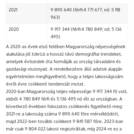
2021
9 890 640 (férfi:4 771 677; nő: 5 118
963)
2020
9 917 344 (férfi:4 780 849; nő: 5 136
495)
A 2020-as évek első felében Magyarország népességének
alakulása jól tükrözi a hosszú távú demográfiai trendeket,
amelyek évtizedek óta formálják az ország társadalmi és
gazdasági viszonyait. A rendelkezésre álló adatok alapján
egyértelműen megfigyelhető, hogy a teljes lakosságszám
évről évre csökkenő tendenciát mutat.
2020-ban Magyarország teljes népessége 9 917 344 fő volt,
ebből 4 780 849 férfi és 5 136 495 nő élt az országban. A
következő években fokozatos csökkenés figyelhető meg:
2021-re a lakosság száma 9 890 640 főre mérséklődött,
majd 2022-ben tovább csökkent 9 841 587 főre. 2023-ban
már csak 9 804 022 lakost regisztráltak, míg 2024-re ez a