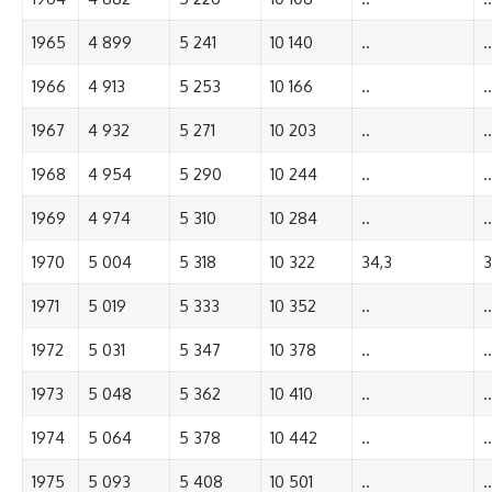
1965
4 899
5 241
10 140
..
..
1966
4 913
5 253
10 166
..
..
1967
4 932
5 271
10 203
..
..
1968
4 954
5 290
10 244
..
..
1969
4 974
5 310
10 284
..
..
1970
5 004
5 318
10 322
34,3
3
1971
5 019
5 333
10 352
..
..
1972
5 031
5 347
10 378
..
..
1973
5 048
5 362
10 410
..
..
1974
5 064
5 378
10 442
..
..
1975
5 093
5 408
10 501
..
..