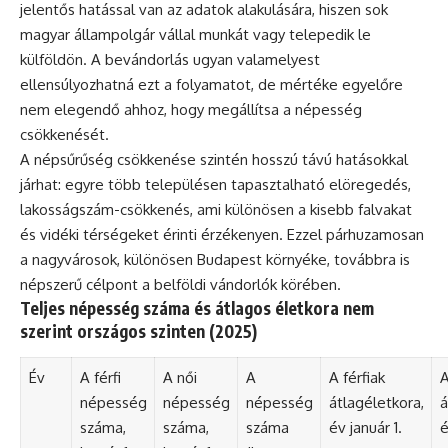
jelentős hatással van az adatok alakulására, hiszen sok
magyar állampolgár vállal munkát vagy telepedik le
külföldön. A bevándorlás ugyan valamelyest
ellensúlyozhatná ezt a folyamatot, de mértéke egyelőre
nem elegendő ahhoz, hogy megállítsa a népesség
csökkenését.
A népsűrűség csökkenése szintén hosszú távú hatásokkal
járhat: egyre több településen tapasztalható elöregedés,
lakosságszám-csökkenés, ami különösen a kisebb falvakat
és vidéki térségeket érinti érzékenyen. Ezzel párhuzamosan
a nagyvárosok, különösen Budapest környéke, továbbra is
népszerű célpont a belföldi vándorlók körében.
Teljes népesség száma és átlagos életkora nem
szerint országos szinten (2025)
Év
A férfi
A női
A
A férfiak
A
népesség
népesség
népesség
átlagéletkora,
á
száma,
száma,
száma
év január 1.
é