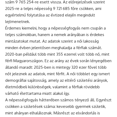
szám 9 765 254-re esett vissza. Az előrejelzések szerint
2025-re a teljes népesség 9 721 685 főre csökken, ami
egyértelmű folytatása az évtized elején megindult
lejtmenetnek.
Érdemes kiemelni, hogy a népességfogyás nem csupán a
teljes számokban, hanem a nemek arányában is érdekes
mintázatokat mutat. Az adatok szerint a női lakosság
minden évben jelentősen meghaladja a férfiak számát.
2020-ban például több mint 355 ezerrel volt több nő, mint
férfi Magyarországon. Ez az arány az évek során lényegében
állandó maradt: 2025-ben is mintegy 320 ezer fővel több
nőt jeleznek az adatok, mint férfit. A női többlet egy ismert
demográfiai sajátosság, amely az eltérő születési arányok,
életmódbeli különbségek, valamint a férfiak rövidebb
várható élettartama miatt alakul így.
A népességfogyás hátterében számos tényező áll. Egyrészt
csökken a születések száma: kevesebb gyermek születik,
mint ahányan elhaláloznak. Másrészt az elvándorlás is