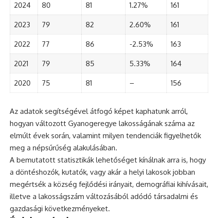
2024
80
81
1.27%
161
2023
79
82
2.60%
161
2022
77
86
-2.53%
163
2021
79
85
5.33%
164
2020
75
81
–
156
Az adatok segítségével átfogó képet kaphatunk arról,
hogyan változott Gyanogeregye lakosságának száma az
elmúlt évek során, valamint milyen tendenciák figyelhetők
meg a népsűrűség alakulásában.
A bemutatott statisztikák lehetőséget kínálnak arra is, hogy
a döntéshozók, kutatók, vagy akár a helyi lakosok jobban
megértsék a község fejlődési irányait, demográfiai kihívásait,
illetve a lakosságszám változásából adódó társadalmi és
gazdasági következményeket.