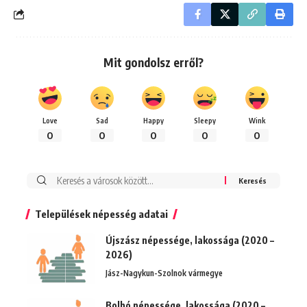
Mit gondolsz erről?
Love
Sad
Happy
Sleepy
Wink
0
0
0
0
0
Keresés:
Települések népesség adatai
Újszász népessége, lakossága (2020 –
2026)
Jász-Nagykun-Szolnok vármegye
Bolhó népessége, lakossága (2020 –