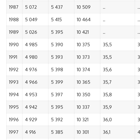
1987
5 072
5 437
10 509
..
..
1988
5 049
5 415
10 464
..
..
1989
5 026
5 395
10 421
..
..
1990
4 985
5 390
10 375
35,5
3
1991
4 980
5 393
10 373
35,5
3
1992
4 976
5 398
10 374
35,6
3
1993
4 966
5 399
10 365
35,7
3
1994
4 953
5 397
10 350
35,8
3
1995
4 942
5 395
10 337
35,9
3
1996
4 929
5 392
10 321
36,0
3
1997
4 916
5 385
10 301
36,1
4