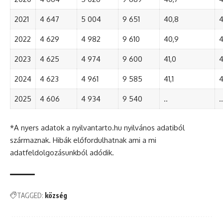
2021
4 647
5 004
9 651
40,8
4
2022
4 629
4 982
9 610
40,9
4
2023
4 625
4 974
9 600
41,0
4
2024
4 623
4 961
9 585
41,1
4
2025
4 606
4 934
9 540
..
..
*A nyers adatok a nyilvantarto.hu nyilvános adatiból
származnak. Hibák előfordulhatnak ami a mi
adatfeldolgozásunkból adódik.
TAGGED:
község