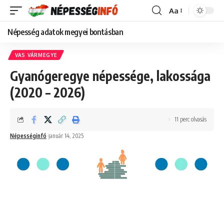
Aa
Font
Resizer
Népesség adatok megyei bontásban
VAS VÁRMEGYE
Gyanógeregye népessége, lakossága
(2020 – 2026)
11 perc olvasás
Népességinfó
január 14, 2025