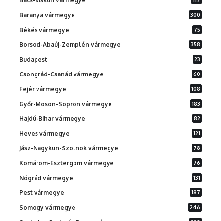
Bács-Kiskun vármegye
Baranya vármegye
300
Békés vármegye
75
Borsod-Abaúj-Zemplén vármegye
358
Budapest
23
Csongrád-Csanád vármegye
60
Fejér vármegye
108
Győr-Moson-Sopron vármegye
183
Hajdú-Bihar vármegye
82
Heves vármegye
121
Jász-Nagykun-Szolnok vármegye
78
Komárom-Esztergom vármegye
76
Nógrád vármegye
131
Pest vármegye
187
Somogy vármegye
246