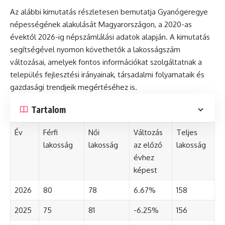
Az alábbi kimutatás részletesen bemutatja Gyanógeregye
népességének alakulását Magyarországon, a 2020-as
évektől 2026-ig népszámlálási adatok alapján. A kimutatás
segítségével nyomon követhetők a lakosságszám
változásai, amelyek fontos információkat szolgáltatnak a
település fejlesztési irányainak, társadalmi folyamataik és
gazdasági trendjeik megértéséhez is.
Tartalom
Év
Férfi
Női
Változás
Teljes
lakosság
lakosság
az előző
lakosság
évhez
képest
2026
80
78
6.67%
158
2025
75
81
-6.25%
156