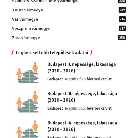
Szabolcs-Szatmár-Bereg vármegye
228
Tolna vármegye
109
Vas vármegye
216
Veszprém vármegye
217
Zala vármegye
258
Legkeresettebb települések adatai
Budapest II. népessége, lakossága
(2020 – 2026)
Budapest
Település típus:
fővárosi kerület
Budapest III. népessége, lakossága
(2020 – 2026)
Budapest
Település típus:
fővárosi kerület
Budapest IV. népessége, lakossága
(2020 – 2026)
Budapest
Település típus:
fővárosi kerület