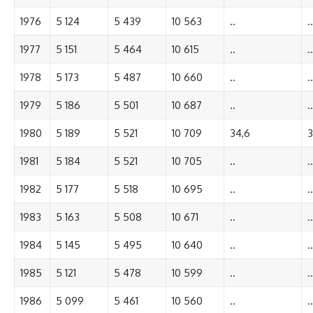
1976
5 124
5 439
10 563
..
..
1977
5 151
5 464
10 615
..
..
1978
5 173
5 487
10 660
..
..
1979
5 186
5 501
10 687
..
..
1980
5 189
5 521
10 709
34,6
3
1981
5 184
5 521
10 705
..
..
1982
5 177
5 518
10 695
..
..
1983
5 163
5 508
10 671
..
..
1984
5 145
5 495
10 640
..
..
1985
5 121
5 478
10 599
..
..
1986
5 099
5 461
10 560
..
..